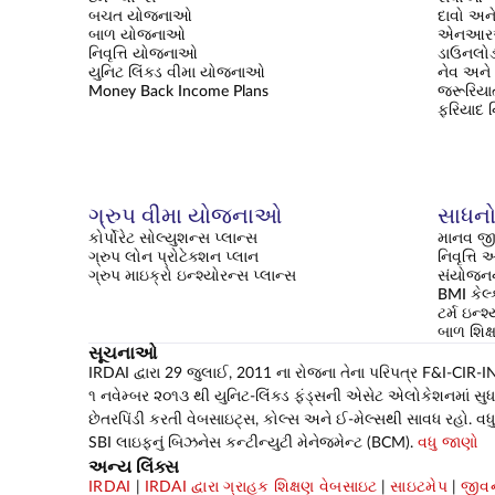
બચત યોજનાઓ
દાવો અને
બાળ યોજનાઓ
એનઆરઆ
નિવૃત્તિ યોજનાઓ
ડાઉનલોડ
યુનિટ લિંક્ડ વીમા યોજનાઓ
નેવ અને 
Money Back Income Plans
જરૂરિયાત
ફરિયાદ 
ગ્રુપ વીમા યોજનાઓ
સાધનો 
કોર્પોરેટ સોલ્યુશન્સ પ્લાન્સ
માનવ જી
ગ્રુપ લોન પ્રોટેક્શન પ્લાન
નિવૃત્ત
ગ્રુપ માઇક્રો ઇન્શ્યોરન્સ પ્લાન્સ
સંયોજનન
BMI કેલ્
ટર્મ ઇન્શ
બાળ શિ
સૂચનાઓ
IRDAI દ્વારા 29 જુલાઈ, 2011 ના રોજના તેના પરિપત્ર F&I-CIR-INV
૧ નવેમ્બર ૨૦૧૩ થી યુનિટ-લિંક્ડ ફંડ્સની એસેટ એલોકેશનમાં સુધારો 
છેતરપિંડી કરતી વેબસાઇટ્સ, કોલ્સ અને ઈ-મેલ્સથી સાવધ રહો. વધુ 
SBI લાઇફનું બિઝનેસ કન્ટીન્યુટી મેનેજમેન્ટ (BCM).
વધુ જાણો
અન્ય લિંક્સ
IRDAI
|
IRDAI દ્વારા ગ્રાહક શિક્ષણ વેબસાઇટ
|
સાઇટમેપ
|
જીવન