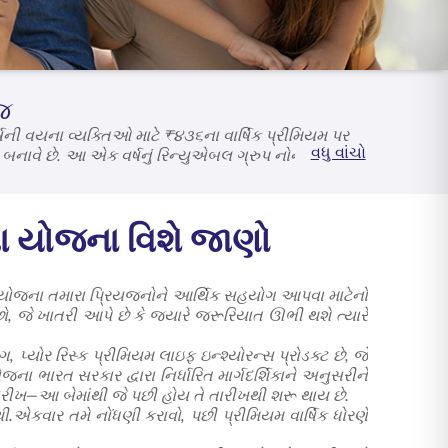
જ
ષની વયના વ્યક્તિઓ માટે ₹૪૩૬ના વાર્ષિક પ્રીમિયમ પર
વધુ વાંચો
બનાવે છે. આ એક વર્ષનું રિન્યુએબલ ગ્રુપ નોન-લિંક્ડ,
 સપોર્ટ મળે છે, જીવનના સંક્રમણો દરમિયાન સ્થિરતા પ્રદાન
ળજી રાખો છો, તેમને સર્વસમાવેશકતા અને સરળતા માટે તૈયાર
ા યોજના વિશે જાણો
ીમા યોજના તમારા પ્રિયજનોને આર્થિક સહયોગ આપવા માટેનો
ો, જે ખાતરી આપે છે કે જ્યારે જરૂરિયાત ઊભી થશે ત્યારે
યોર રિસ્ક પ્રીમિયમ લાઇફ ઇન્શ્યોરન્સ પ્રોડક્ટ છે, જે
ભારત સરકાર દ્વારા નિર્ધારિત માર્ગદર્શિકાને અનુસરીને
ારીખ—આ બેમાંથી જે પછી હોય તે તારીખથી શરૂ થાય છે.
.એકવાર તમે નોંધણી કરાવો, પછી પ્રીમિયમ વાર્ષિક ધોરણે