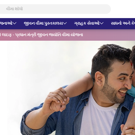
યોજનાઓ
જીવન વીમા પુસ્તકાલય
ગ્રાહક સેવાઓ
સાધનો અને કેલ
I લાઇફ - પ્રધાન મંત્રી જીવન જ્યોતિ વીમા યોજના