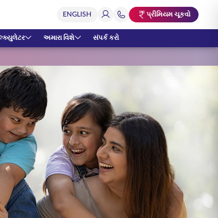
પ્રીમિયમ ચૂકવો
્ક્યુલેટર
અમારા વિશે
સંપર્ક કરો