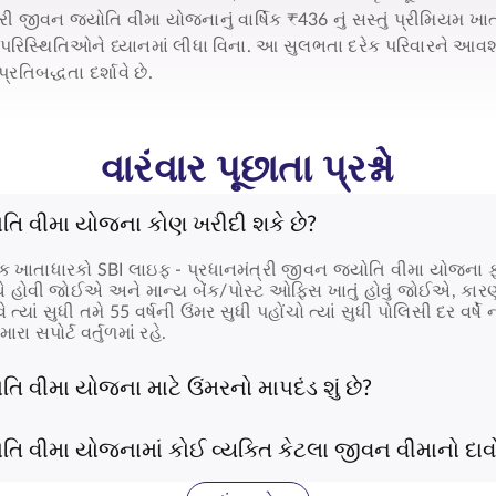
્રી જીવન જ્યોતિ વીમા યોજનાનું
વાર્ષિક ₹436 નું સસ્તું પ્રીમિયમ ખ
રિસ્થિતિઓને ધ્યાનમાં લીધા વિના. આ સુલભતા દરેક પરિવારને આવશ્યક
રતિબદ્ધતા દર્શાવે છે.
વારંવાર પૂછાતા પ્રશ્નો
ોતિ વીમા યોજના કોણ ખરીદી શકે છે?
ક ખાતાધારકો SBI લાઇફ -
પ્રધાનમંત્રી જીવન જ્યોતિ વીમા યોજના
ફ
ચે હોવી જોઈએ અને માન્ય બેંક/પોસ્ટ ઓફિસ ખાતું હોવું જોઈએ, કારણ ક
્યાં સુધી તમે 55 વર્ષની ઉંમર સુધી પહોંચો ત્યાં સુધી પોલિસી દર વ
રા સપોર્ટ વર્તુળમાં રહે.
િ વીમા યોજના માટે ઉંમરનો માપદંડ શું છે?
મા યોજના (PMJJBY)
18-50 વર્ષની વયના વ્યક્તિઓ માટે ઉપલબ્ધ છે.
તિ વીમા યોજનામાં કોઈ વ્યક્તિ કેટલા જીવન વીમાનો દાવો
કવરેજ મેળવી શકો છો, જે અણધાર્યા સંજોગોમાં તમારા નોમિનીને આપવા