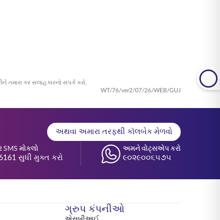
આવશ્યક નાણાકીય સુરક્ષા સ્થાપિત કરી શકે.
રીને તમારા કર સલાહકારનો સંપર્ક કરો.
WT/76/ver2/07/26/WEB/GUJ
અથવા અમારા તરફથી કૉલબેક મેળવો
ર SMS મોકલો
અમને વોટ્સએપ કરો
6161 સુધી મુક્ત કરો
૯૦૨૯૦૦૬૫૭૫
ગ્રુપ કંપનીઓ
એસબીઆઈ