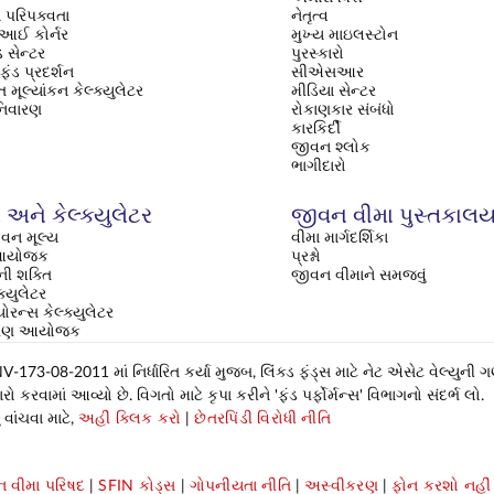
 પરિપક્વતા
નેતૃત્વ
ઈ કોર્નર
મુખ્ય માઇલસ્ટોન
 સેન્ટર
પુરસ્કારો
ફંડ પ્રદર્શન
સીએસઆર
 મૂલ્યાંકન કેલ્ક્યુલેટર
મીડિયા સેન્ટર
નિવારણ
રોકાણકાર સંબંધો
કારકિર્દી
જીવન શ્લોક
ભાગીદારો
અને કેલ્ક્યુલેટર
જીવન વીમા પુસ્તકાલ
વન મૂલ્ય
વીમા માર્ગદર્શિકા
િ આયોજક
પ્રશ્નો
ી શક્તિ
જીવન વીમાને સમજવું
ક્યુલેટર
્યોરન્સ કેલ્ક્યુલેટર
ક્ષણ આયોજક
-173-08-2011 માં નિર્ધારિત કર્યા મુજબ, લિંક્ડ ફંડ્સ માટે નેટ એસેટ વેલ્યુની 
કરવામાં આવ્યો છે. વિગતો માટે કૃપા કરીને 'ફંડ પર્ફોર્મન્સ' વિભાગનો સંદર્ભ લો.
વાંચવા માટે,
અહીં ક્લિક કરો
|
છેતરપિંડી વિરોધી નીતિ
 વીમા પરિષદ
|
SFIN કોડ્સ
|
ગોપનીયતા નીતિ
|
અસ્વીકરણ
|
ફોન કરશો નહીં