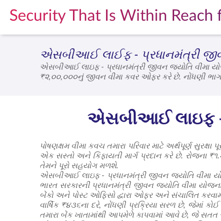
Security That Is Within Reach f
એસબીઆઈ લાઈફ - પ્રધાનમંત્રી જીવન
એસબીઆઈ લાઇફ - પ્રધાનમંત્રી જીવન જ્યોતિ વીમા યોજના એ
₹૨,૦૦,૦૦૦નું જીવન વીમા કવર ઓફર કરે છે. નોંધણી ભાગ લે
નોન-પાર્ટિસિપેટિંગ, પ્યોર રિસ્ક પ્રીમિયમ લાઇફ ઇન્શ્યોરન
કરે છે. પોલિસી વાર્ષિક ધોરણે ૫૫ વર્ષની ઉંમર સુધી રિન્
કરવામાં આવેલી યોજના દ્વારા સતત સહયોગ મળતો રહેશે.
એસબીઆઈ લાઇફ - પ્
પોષણક્ષમ વીમા કવચ તમારા પરિવાર માટે અર્થપૂર્ણ સુરક
એક સસ્તો અને કિફાયતી માર્ગ પ્રદાન કરે છે. રોજના ₹૧.
તેમને પૂરો સહયોગ મળશે.
એસબીઆઈ લાઇફ - પ્રધાનમંત્રી જીવન જ્યોતિ વીમા યોજના 
ભારત સરકારની પ્રધાનમંત્રી જીવન જ્યોતિ વીમા યોજના (
બેંકો અને પોસ્ટ ઓફિસો દ્વારા ઓફર અને સંચાલિત કરવા
વાર્ષિક ₹૪૩૬ના દરે, નોંધણી પ્રક્રિયા સરળ છે, જેમાં
તમારા બેંક ખાતામાંથી આપમેળે કાપવામાં આવે છે, જે સતત સ