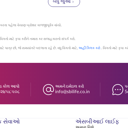
માટે જીવન વીમાને સુલભ બનાવે છે, જે ખાતરી કરે છે કે દરેક પરિવાર 
બધું જુઓ
કરતા પહેલા વેચાણ બ્રોશર કાળજીપૂર્વક વાંચો.
તો માટે કૃપા કરીને તમારા કર સલાહકારનો સંપર્ક કરો.
પાત્ર છો, જે સમયાંતરે બદલાતા રહે છે. વધુ વિગતો માટે,
અહીં ક્લિક કરો
. વિગતો માટે કૃપા ક
્ડ કોલ આપો
અમને ઇમેઇલ કરો
પ
૬૨૪૫૮૫૦૮
info@sbilife.co.in
5
ક સેવાઓ
એસબીઆઈ લાઈફ
અમારા વિશે