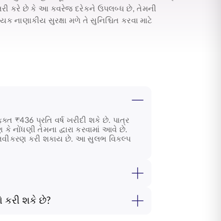
ાતરી કરે છે કે આ કવરેજ દરેકને ઉપલબ્ધ છે, તેમની
 નાણાકીય સુરક્ષા મળે તે સુનિશ્ચિત કરવા માટે
ક્ત ₹436 પ્રતિ વર્ષ ખરીદી શકે છે. પાત્ર
ે નોંધણી તેમના દ્વારા કરવામાં આવે છે.
ર્ષે નવીકરણ કરી શકાય છે. આ સુલભ વિકલ્પ
 કરી શકે છે?
માં આવશે. SBI લાઇફ -
પ્રધાનમંત્રી જીવન