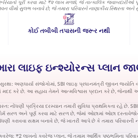
રિયાતો પૂરી કરવા માટે ₹૨ લાખ મળશે, જે તાત્કાલિક જવાબદારીઓ પૂ
વીમો સુલભ બનાવે છે, જે તમારા પરિવારને નાણાકીય સ્થિરતા અને સુરક
કોઈ તબીબી તપાસની જરૂર નથી
ારા લાઇફ ઇન્શ્યોરન્સ પ્લાન જ
ુરક્ષા: અણધાર્યા સંજોગોમાં, SBI લાઇફ
પ્રધાનમંત્રી જીવન જ્યોતિ 
 મદદ કરે છે. આ સહાય તેમને આત્મવિશ્વાસ પ્રદાન કરે છે, જેનાથી
્ત: નોંધણી પ્રક્રિયા દરમ્યાન તમારી સુવિધા પ્રાથમિકતા રહે છે. S
ોર્મ સરળ અને પૂર્ણ કરવા માટે સરળ છે, જેમાં ઓછામાં ઓછા દસ્તાવેજ
ધણી કરાવવા સક્ષમ બનાવે છે, જે ખાતરી આપે છે કે તમારા પરિવારની
કવરેજ: ₹2 લાખનો કવરેજ પ્લાન, જે તમામ આર્થિક પૃષ્ઠભૂમિના પરિવાર