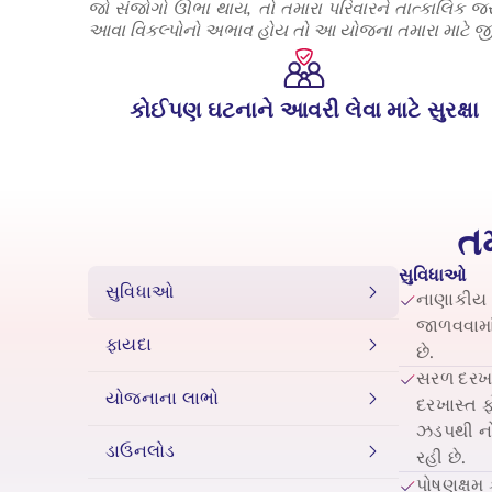
જો સંજોગો ઊભા થાય, તો તમારા પરિવારને તાત્કાલિક જરૂ
આવા વિકલ્પોનો અભાવ હોય તો આ યોજના તમારા માટે જીવન 
કોઈપણ ઘટનાને આવરી લેવા માટે સુરક્ષા
તમ
સુવિધાઓ
સુવિધાઓ
નાણાકીય સ
જાળવવામાં
ફાયદા
છે.
સરળ દરખાસ
યોજનાના લાભો
દરખાસ્ત ફ
ઝડપથી નોં
ડાઉનલોડ
રહી છે.
પોષણક્ષમ 