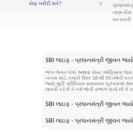
કોણ ખરીદી શકે?
પ્રધાનમંત
નાણાકીય પ
સરકારની પ્
SBI લાઇફ - પ્રધાનમંત્રી જીવન જ્ય
ભાગ લેનાર બેંકો અથવા પોસ્ટ ઓફિસના લાય
બનવા માટે, તમારી ઉંમર 18 થી 50 વર્ષની વચ્
જ્યાં સુધી પ્રીમિયમ સમયસર ચૂકવવામાં આવે ત
ખાતરી કરે છે કે તમે જેની સંભાળ રાખો છો તે તમા
SBI લાઇફ - પ્રધાનમંત્રી જીવન જ્યોત
SBI લાઇફ - પ્રધાનમંત્રી જીવન જ્યોતિ વી
SBI લાઇફ - પ્રધાનમંત્રી જીવન જ્યો
પ્રતિ વર્ષ ₹436 માં, તમે ₹2 લાખનું જીવન 