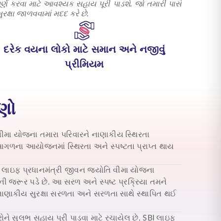
ર્ણ કરવા માટે આવશ્યક સહાય પૂરી પાડશે. જો તમારી પાસે
્ષા જાળવવામાં મદદ કરે છે.
દરેક વયના લોકો માટે સમાન અને નજીવું
પ્રીમિયમ
ાણો
વીમા યોજના
તમારા પરિવારને નાણાકીય સ્થિરતા
 આગળના આયોજનમાં સ્થિરતા અને સ્પષ્ટતા પ્રાપ્ત થાય
BI લાઇફ
પ્રધાનમંત્રી જીવન જ્યોતિ વીમા યોજના
ોની જરૂર પડે છે. આ સરળ અને સ્પષ્ટ પ્રક્રિયા તમને
 નાણાકીય સુરક્ષા સરળતા અને સરળતા સાથે સ્થાપિત થઈ
ોને સુલભ સહાય પૂરી પાડવા માટે રચાયેલ છે. SBI લાઇફ