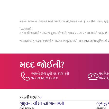
જ્યોતિ વીમા યોજના
તમામ આર્થિક પૃષ્ઠભૂમિ 
જોખમ પરિબળો, નિયમો અને શરતો વિશે વધુ વિગતો માટે કૃપા કરીને વેચાણ પૂર્ણ 
*
કર લાભો:
કર લાભો આવકવેરા કાયદા મુજબ છે અને સમય સમય પર બદલાવને પાત્ર છે. વિગ
ભારતમાં લાગુ પડતા આવકવેરા કાયદા અનુસાર તમે આવકવેરા લાભો/મુક્તિઓ માટે 
મદદ જોઈતી?
અમને ટોલ ફ્રી પર કૉલ કરો
પર મિસ
૧૮૦૦ ૨૬૭ ૯૦૯૦
૦૨૨-
અસ્વીકરણ
જીવન વીમા યોજનાઓ
ગ્રાહ
ટર્મ પ્લાન્સ
સેવાઓ