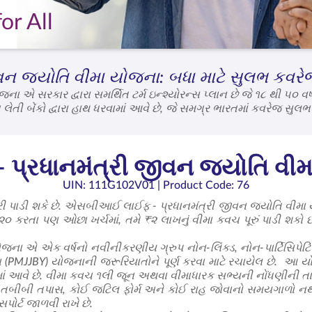
or All
 જ્યોતિ વીમા યોજના: બધા માટે સુલભ કવરે
 સરકાર દ્વારા સમર્થિત ટર્મ ઇન્શ્યોરન્સ પ્લાન છે જે ૧૮ થી ૫૦ વર્
તી બેંકો દ્વારા હાથ ધરવામાં આવે છે, જે સમગ્ર ભારતમાં કવરેજ સુલભ 
્સ પ્રોડક્ટ ખાતરી કરે છે કે તમારા પરિવારને સંજોગોની જરૂર પડે ત્યારે
યુ થાય છે, જે સરળ શરતો સાથે સતત કવરેજ પ્રદાન કરે છે. જેમની તમે કા
રધાનમંત્રી જીવન જ્યોતિ વીમ
UIN: 111G102V01
| Product Code: 76
્ષા પૂરી પાડી શકે છે. એસબીઆઈ લાઈફ - પ્રધાનમંત્રી જીવન જ્યોતિ વ
૨૦ કરતા પણ ઓછા ખર્ચમાં, તમે ₹૨ લાખનું વીમા કવચ પૂરું પાડી શકો છ
એ એક વર્ષનો નવીનીકરણીય ગ્રુપ નોન-લિંક્ડ, નોન-પાર્ટિસિપેટિંગ, પ્
PMJJBY) યોજનાની જરૂરિયાતોને પૂર્ણ કરવા માટે રચાયેલ છે. આ યોજના 
માં આવે છે. વીમા કવચ ૧લી જૂન અથવા વીમાધારક સભ્યની નોંધણીની ત
 કોઈ તબીબી તપાસ, કોઈ જટિલ ફોર્મ અને કોઈ રાહ જોવાનો સમયગાળો નથી
પોર્ટ જાળવી રાખે છે.