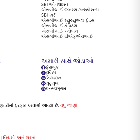
SBI ઓનલાઇન
એસબીઆઈ જનરલ ઇન્શ્યોરન્સ
SBI કાર્ડ
એસબીઆઈ મ્યુચ્યુઅલ ફંડ્સ
એસબીઆઈ કેપિટલ
એસબીઆઈ ગ્લોબલ
એસબીઆઈ ડીએફએચઆઈ
ય
અમારી સાથે જોડાઓ
ફેસબુક
ટ્વિટર
લિંક્ડઇન
યુટ્યુબ
ઇન્સ્ટાગ્રામ
ગણતરીમાં ફેરફાર કરવામાં આવ્યો છે.
વધુ જાણો
|
નિયમો અને શરતો