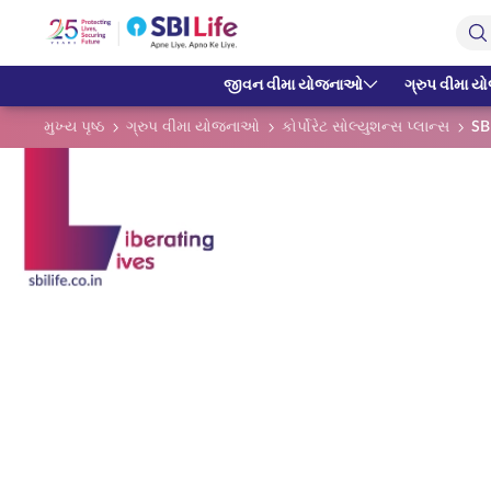
Skip to Main Content
Open Accessibility Menu
Search Bar
જીવન વીમા યોજનાઓ
ગ્રુપ વીમા 
મુખ્ય પૃષ્ઠ
ગ્રુપ વીમા યોજનાઓ
કોર્પોરેટ સોલ્યુશન્સ પ્લાન્સ
SB