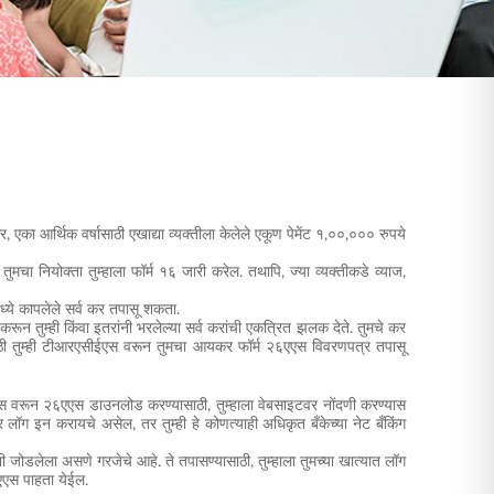
का आर्थिक वर्षासाठी एखाद्या व्यक्तीला केलेले एकूण पेमेंट १,००,००० रुपये
ा नियोक्ता तुम्हाला फॉर्म १६ जारी करेल. तथापि, ज्या व्यक्तीकडे व्याज,
ध्ये कापलेले सर्व कर तपासू शकता.
रून तुम्ही किंवा इतरांनी भरलेल्या सर्व करांची एकत्रित झलक देते. तुमचे कर
ाठी तुम्ही टीआरएसीईएस वरून तुमचा आयकर फॉर्म २६एएस विवरणपत्र तपासू
 वरून २६एएस डाउनलोड करण्यासाठी, तुम्हाला वेबसाइटवर नोंदणी करण्यास
ग इन करायचे असेल, तर तुम्ही हे कोणत्याही अधिकृत बँकेच्या नेट बँकिंग
 जोडलेला असणे गरजेचे आहे. ते तपासण्यासाठी, तुम्हाला तुमच्या खात्यात लॉग
६एएस पाहता येईल.