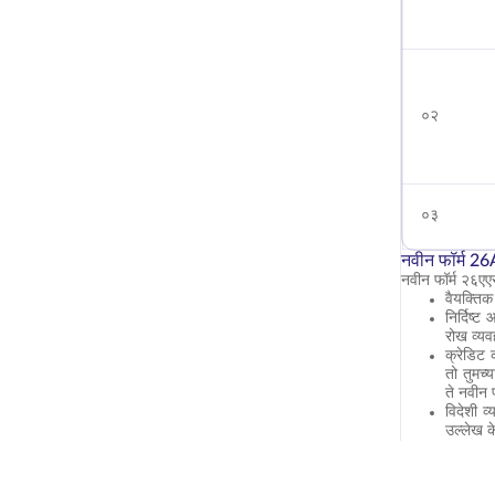
०२
०३
नवीन फॉर्म 2
नवीन फॉर्म २६ए
वैयक्तिक
निर्दिष
रोख व्यवह
क्रेडिट 
तो तुमच्
ते नवीन 
विदेशी 
उल्लेख 