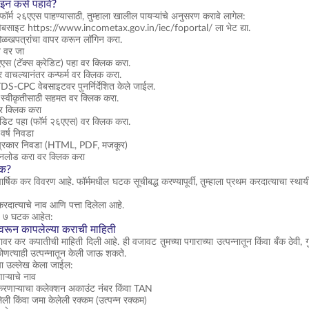
न कसे पहावे?
्म २६एएस पाहण्यासाठी, तुम्हाला खालील पायऱ्यांचे अनुसरण करावे लागेल:
बसाइट https://www.incometax.gov.in/iec/foportal/ ला भेट द्या.
ओळखपत्रांचा वापर करून लॉगिन करा.
े वर जा
एएस (टॅक्स क्रेडिट) पहा वर क्लिक करा.
मर वाचल्यानंतर कन्फर्म वर क्लिक करा.
 TDS-CPC वेबसाइटवर पुनर्निर्देशित केले जाईल.
ा स्वीकृतीसाठी सहमत वर क्लिक करा.
वर क्लिक करा
रेडिट पहा (फॉर्म २६एएस) वर क्लिक करा.
 वर्ष निवडा
ा प्रकार निवडा (HTML, PDF, मजकूर)
नलोड करा वर क्लिक करा
टक?
ार्षिक कर विवरण आहे. फॉर्ममधील घटक सूचीबद्ध करण्यापूर्वी, तुम्हाला प्रथम करदात्याचा स्थायी
रदात्याचे नाव आणि पत्ता दिलेला आहे.
ये ७ घटक आहेत:
ावरून कापलेल्या कराची माहिती
तावर कर कपातीची माहिती दिली आहे. ही वजावट तुमच्या पगाराच्या उत्पन्नातून किंवा बँक ठेवी, ग
ोणत्याही उत्पन्नातून केली जाऊ शकते.
ा उल्लेख केला जाईल:
ऱ्याचे नाव
रणाऱ्याचा कलेक्शन अकाउंट नंबर किंवा TAN
ेली किंवा जमा केलेली रक्कम (उत्पन्न रक्कम)