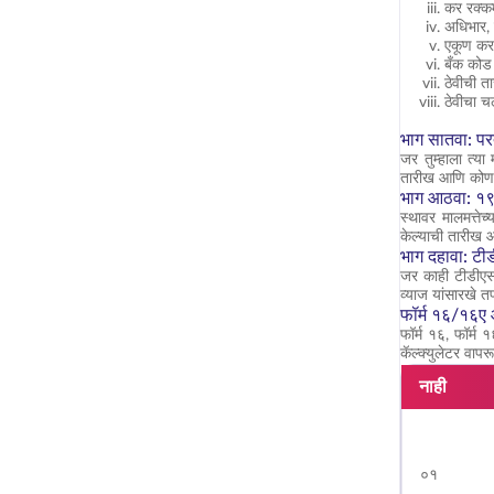
कर रक्क
अधिभार, 
एकूण कर
बँक कोड
ठेवीची त
ठेवीचा च
भाग सातवा: प
जर तुम्हाला त्या
तारीख आणि कोणत्य
भाग आठवा: १९४
स्थावर मालमत्ते
केल्याची तारीख 
भाग दहावा: टी
जर काही टीडीएस 
व्याज यांसारखे 
फॉर्म १६/१६ए
फॉर्म १६, फॉर्म 
कॅल्क्युलेटर वापर
नाही
०१