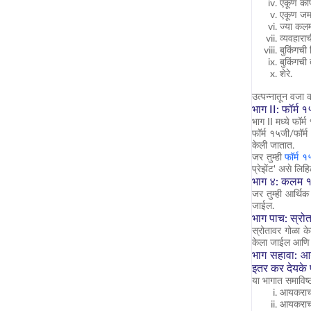
एकूण का
एकूण जम
ज्या कलम
व्यवहारा
बुकिंगची 
बुकिंगची
शेरे.
उत्पन्नातून वजा 
भाग II: फॉर्म
भाग II मध्ये फॉर
फॉर्म १५जी/फॉर्म
केली जातात.
जर तुम्ही
फॉर्म 
प्रेझेंट' असे लिहि
भाग ४: कलम १९
जर तुम्ही आर्थि
जाईल.
भाग पाच: स्रो
स्रोतावर गोळा क
केला जाईल आणि त्
भाग सहावा: आ
इतर कर देयके फ
या भागात समाविष
आयकराचा 
आयकराचा 