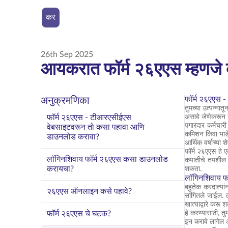
कर
26th Sep 2025
आयकरात फॉर्म २६एएस म्हणजे
फॉर्म २६एएस 
अनुक्रमणिका
तुमच्या उत्पन्नात
फॉर्म २६एएस - टीआरएसीईएस
असावे जेणेकरून 
पगारदार कर्मचार
वेबसाइटवरून तो कसा पहावा आणि
कमिशन किंवा भाडे
डाउनलोड करावा?
आर्थिक वर्षाच्या
फॉर्म २६एएस हे ए
लॉगिनशिवाय फॉर्म २६एएस कसा डाउनलोड
कपातीचे तपशील 
करायचा?
शकता.
लॉगिनशिवाय फ
बहुतेक करदात्य
२६एएस ऑनलाइन कसे पहावे?
सांगितले जाईल. 
खात्याद्वारे करू 
फॉर्म २६एएस चे घटक?
हे करण्यासाठी, त
इन करावे लागेल आ