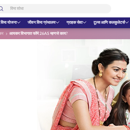
 विमा योजना
जीवन विमा ग्रंथालय
ग्राहक सेवा
टूल्स आणि कलकुलेटर्स
कर
आयकर विभागात फॉर्म 26AS म्हणजे काय?