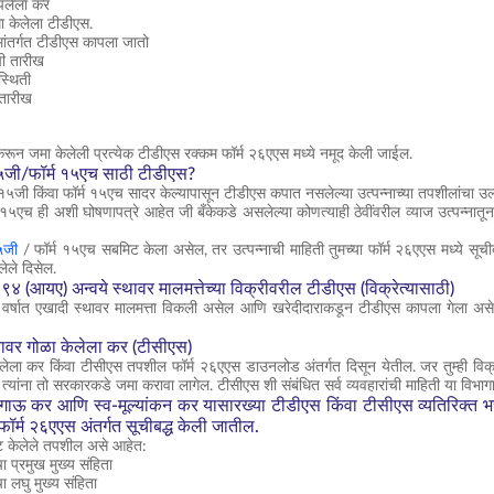
पलेला कर
ा केलेला टीडीएस.
ांतर्गत टीडीएस कापला जातो
ची तारीख
स्थिती
 तारीख
करून जमा केलेली प्रत्येक टीडीएस रक्कम फॉर्म २६एएस मध्ये नमूद केली जाईल.
 १५जी/फॉर्म १५एच साठी टीडीएस?
्म १५जी किंवा फॉर्म १५एच सादर केल्यापासून टीडीएस कपात नसलेल्या उत्पन्नाच्या तपशीलांचा उ
 १५एच ही अशी घोषणापत्रे आहेत जी बँकेकडे असलेल्या कोणत्याही ठेवींवरील व्याज उत्पन्नातू
१५जी
/ फॉर्म १५एच सबमिट केला असेल, तर उत्पन्नाची माहिती तुमच्या फॉर्म २६एएस मध्ये सूचीबद
लेले दिसेल.
४ (आयए) अन्वये स्थावर मालमत्तेच्या विक्रीवरील टीडीएस (विक्रेत्यासाठी)
क वर्षात एखादी स्थावर मालमत्ता विकली असेल आणि खरेदीदाराकडून टीडीएस कापला गेला अस
तावर गोळा केलेला कर (टीसीएस)
ेलेला कर किंवा टीसीएस तपशील फॉर्म २६एएस डाउनलोड अंतर्गत दिसून येतील. जर तुम्ही विक्र
यांना तो सरकारकडे जमा करावा लागेल. टीसीएस शी संबंधित सर्व व्यवहारांची माहिती या विभाग
गाऊ कर आणि स्व-मूल्यांकन कर यासारख्या टीडीएस किंवा टीसीएस व्यतिरिक्त 
ॉर्म २६एएस अंतर्गत सूचीबद्ध केली जातील.
्ट केलेले तपशील असे आहेत:
प्रमुख मुख्य संहिता
लघु मुख्य संहिता