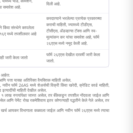
 यामध्ये भाडे, कमिशन,
दिली आहे.
ंचा समावेश आहे.
करदात्याने भरलेल्या प्रत्येक प्रकारच्या
कराची माहिती, ज्यामध्ये टीडीएस,
ीने किंवा संस्थेने कापलेला
टीसीएस, ॲडव्हान्स टॅक्स आणि स्व-
 १६ए मध्ये तपशीलवार आहे
मूल्यांकन कर यांचा समावेश आहे, फॉर्म
२६एएस मध्ये नमूद केली आहे.
फॉर्म २६एएस देखील दरवर्षी जारी केला
ाही जारी केला जातो
जातो.
े आहेत:
 आणि पत्ता यासह अतिरिक्त वैयक्तिक माहिती असेल.
 नवीन फॉर्म 26AS मध्ये शेअर्सची विक्री किंवा खरेदी, क्रेडिट कार्ड माहिती,
फंड इत्यादींची माहिती देखील असेल.
मूल्य १ लाख रुपयांपेक्षा जास्त असेल, तर बँकेकडून तपशील नोंदवला जाईल आणि
असेल आणि पेमेंट रोख रकमेशिवाय इतर कोणत्याही पद्धतीने केले गेले असेल, तर
ा खर्च आयकर विभागाला कळवला जाईल आणि नवीन फॉर्म २६एएस मध्ये त्याचा