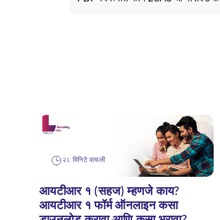
२८ मिनिटे वाचली
आयटीआर १ (सहज) म्हणजे काय?
आयटीआर १ फॉर्म ऑनलाइन कसा
डाउनलोड करावा आणि कसा भरावा?