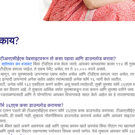
 काय?
- टीआरएसीईएस वेबसाइटवरून तो कसा पहावा आणि डाउनलोड करावा?
ून
स्रोतावर कर वजावट
किंवा टीडीएस वजा केला जातो. आयकर कायद्याच्या कलम १९४ सी नुसार, ए
टीडीएस कापला जाईल. ते एकच पेमेंट असेल, तर ते ३०,००० रुपये असावे.
ी म्हणून, जर तुमच्याकडे उत्पन्नाचा एकच स्रोत असेल आणि टीडीएस कापला जात असेल, तर तुमच
 इत्यादी उत्पन्नाचे अनेक स्रोत आहेत त्यांच्यासाठी अनेक फॉर्म १६ जारी केले जातील.
 शेवटी, अनेक फॉर्म १६ए एकत्रित करणे कठीण असू शकते.त्याऐवजी, तुम्ही तुमच्या फॉर्म २६एएस म
क कर विवरण आहे. ते तुम्हाला आर्थिक वर्षात तुमच्याकडून वजा करून आणि तुमच्या वतीने जमा क
पडताळण्यासाठी आणि ते योग्यरित्या आयकर विभागाकडे सादर केले आहेत का हे तपासण्यास
ॉर्म २६एएस कसा डाउनलोड करायचा?
ांना प्रश्न पडतो की टीआरएसीईएस वरून फॉर्म २६एएस कसा डाउनलोड करायचा. टीआरएसीईएस
तथापि, ही सक्ती नाही. तुम्हाला नोंदणीशिवाय डाउनलोड करायचे असेल आणि आयकर साइटवर लॉ
शकता.
ुमचे बँकेत खाते असणे आवश्यक आहे आणि तुमचा कायम खाते क्रमांक किंवा पीएएन त्या खात्याशी
णि तुमचे कर विवरण पाहण्याच्या पर्यायावर क्लिक करावे लागेल. येथे तुम्हाला आयकर फॉर्म २