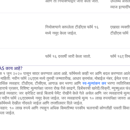
आणि ती नियोक्त्याद्वारे जारी केली जाते.
उपलब्ध असेल.
व्याज इत्यादी
नियोक्त्याने कापलेला टीडीएस फॉर्म १६
एखाद्या व्यक्त
मध्ये नमूद केला जाईल.
टीडीएस फॉर्म
फॉर्म १६ दरवर्षी जारी केला जातो.
फॉर्म १६ए तिम
6AS काय आहे?
एस १ जून २०२० पासून सादर करण्यात आला आहे. फॉर्ममध्ये काही भर आणि बदल करण्यात आल
 माहिती: नवीन फॉर्म २६एएस मध्ये तुमची जन्मतारीख, आधार क्रमांक, मोबाईल नंबर, ईमेल पत्ता
्ट आर्थिक व्यवहार: टीडीएस, टीसीएस, आगाऊ कर भरणा आणि
स्व-मूल्यांकन कर
भरणा व्यतिरिक्त,
ाराचे प्रकार, विशिष्ट मूल्यापेक्षा जास्त रोख पैसे काढणे, डिबेंचरची खरेदी/विक्री, म्युच्युअल 
कार्ड व्यवहार: जर क्रेडिट कार्ड बिलाचे पेमेंट रोखीने केले गेले असेल आणि जर व्यवहाराचे 
या नवीन फॉर्म २६एएसमध्ये नमूद केला जाईल. जर व्यवहाराचे मूल्य १० लाख रुपयांपेक्षा जास्त 
फॉर्ममध्ये देखील नोंदवले जाईल आणि तपशीलवार दिले जाईल.
व्यवहार: १० लाख रुपये आणि त्याहून अधिक किमतीच्या परकीय चलनाची कोणतीही पावती किंव
केला जाईल.