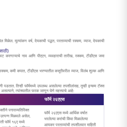
मिळेल. मूल्यांकन वर्ष, देयकाची पद्धत, परताव्याची रक्कम, व्याज, देयकाची
साठी)
वजावट करणाऱ्याचे नाव आणि पीएएन, व्यवहाराची तारीख, रक्कम, टीडीएस जमा
ी रक्कम, कमी कपात, टीडीएस भरण्यातील कसूरीवरील व्याज, विलंब शुल्क आणि
ी पडतात. तिन्ही फॉर्ममध्ये उपलब्ध असलेल्या तपशीलांसह, तुम्ही इन्कम टॅक्स
 असल्याने, त्यांच्यातील फरक जाणून घेणे महत्त्वाचे आहे:
फॉर्म २६एएस
क्तीने पगाराव्यतिरिक्त
फॉर्म २६एएस मध्ये आर्थिक वर्षात
उत्पन्न मिळवले असेल,
भरलेल्या करांची किंवा मिळालेल्या
िती फॉर्म १६ए मध्ये
आयकर परताव्यांची तपशीलवार माहिती