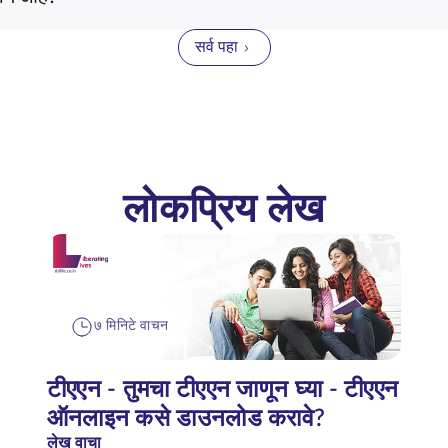
सर्व पहा
लोकप्रिय लेख
७ मिनिटे वाचन
टीएएन - तुमचा टीएएन जाणून घ्या - टीएएन
ऑनलाइन कसे डाउनलोड करावे?
लेख वाचा