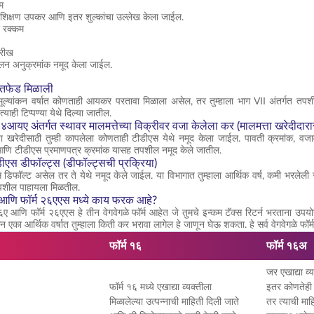
म
शिक्षण उपकर आणि इतर शुल्कांचा उल्लेख केला जाईल.
 रक्कम
ारीख
लन अनुक्रमांक नमूद केला जाईल.
रतफेड मिळाली
 मूल्यांकन वर्षात कोणताही आयकर परतावा मिळाला असेल, तर तुम्हाला भाग VII अंतर्गत तपशील 
ाही टिप्पण्या येथे दिल्या जातील.
आयए अंतर्गत स्थावर मालमत्तेच्या विक्रीवर वजा केलेला कर (मालमत्ता खरेदीदारा
च्या खरेदीसाठी तुम्ही कापलेला कोणताही टीडीएस येथे नमूद केला जाईल. पावती क्रमांक, 
आणि टीडीएस प्रमाणपत्र क्रमांक यासह तपशील नमूद केले जातील.
डीएस डीफॉल्ट्स (डीफॉल्ट्सची प्रक्रिया)
डिफॉल्ट असेल तर ते येथे नमूद केले जाईल. या विभागात तुम्हाला आर्थिक वर्ष, कमी भरलेल
तपशील पाहायला मिळतील.
 आणि फॉर्म २६एएस मध्ये काय फरक आहे?
१६ए आणि फॉर्म २६एएस हे तीन वेगवेगळे फॉर्म आहेत जे तुमचे इन्कम टॅक्स रिटर्न भरताना उपयोग
ून एका आर्थिक वर्षात तुम्हाला किती कर भरावा लागेल हे जाणून घेऊ शकता. हे सर्व वेगवेगळे फॉर्म
फॉर्म १६
फॉर्म १६अ
जर एखाद्या व्य
फॉर्म १६ मध्ये एखाद्या व्यक्तीला
इतर कोणतेही 
मिळालेल्या उत्पन्नाची माहिती दिली जाते
तर त्याची माह