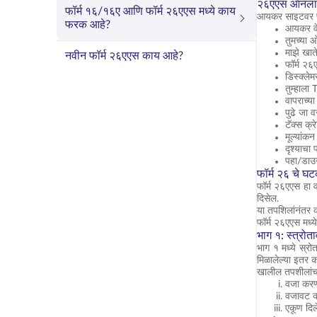
२६एएस ऑनलाइ
फॉर्म १६/१६ए आणि फॉर्म २६एएस मध्ये काय
आयकर साइटवर फॉर
फरक आहे?
आयकर वे
तुमच्या 
माझे खात
नवीन फॉर्म २६एएस काय आहे?
फॉर्म २६
डिस्क्ले
तुम्हाला
वापराच्य
पुढे जा 
टॅक्स क्
मूल्यांकन
दृश्याच
पहा/डाउ
फॉर्म २६ चे घ
फॉर्म २६एएस हा व
दिसेल.
या तपशिलांनंतर क
फॉर्म २६एएस मध्
भाग १: स्त्रोत
भाग १ मध्ये स्रो
मिळालेल्या इतर क
खालील तपशीलांच
वजा करणा
वजावट क
एकूण दिल