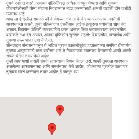
तुमचे स्वागत करते. आमच्या पॉलिसींबद्दल अधिक जाणून घेण्यास आणि तुमच्या
जीवनशैलीसाठी योग्य योजना निवडण्यास मदत करण्यासाठी आमची तज्ञांची टीम कधीही
उपलब्ध आहे.
आम्हाला हे देखील समजते की वेगवेगळ्या क्षणांना वेगवेगळ्या प्रकारच्या मदतीची
आवश्यकता असते. तुम्ही पहिल्यांदाच एसबीआय लाईफ इन्शुरन्स पर्यायांचा शोध घेत
असाल, विद्यमान पॉलिसी व्यवस्थापित करत असाल किंवा दाव्यासारख्या संवेदनशील
बाबीकडे लक्ष देत असाल, आमचा दृष्टिकोन सुसंगत राहतो: विचारशील, पारदर्शक आणि
तुमच्या कल्याणावर लक्ष केंद्रित.
ऑनलाइन संसाधनांपासून ते जटिल प्रश्न काळजीपूर्वक हाताळणाऱ्या समर्पित टीमपर्यंत,
तुमच्या आयुष्यासाठी काय सर्वोत्तम आहे ते निवडण्याचे स्वातंत्र्य देण्यासाठी आम्ही आमचे
संपर्क चॅनेल तयार केले आहेत.
तुम्ही आमच्याशी कसेही संपर्क साधण्याचा निर्णय घेतला तरी, आम्ही तुम्हाला आवश्यक
असलेल्या आश्वासनासह आणि समर्थनासह येथे आहोत, जीवनाच्या प्रत्येक वळणावर
तुम्हाला मदत करण्यास तयार आहोत हे जाणून घ्या.