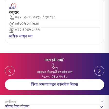
तक्रार
०२२ -२८५४४३९६ / ९७/९८
info@sbilife.in
०२२ ६२४५८५११
अधिक जाणून घ्या
मदत हवी आहे?
Previous
Previou
आम्हाला टोल फ्री वर कॉल करा
१८०० २६७ ९०९०
किंवा आमच्याकडून कॉलबॅक मिळवा
अस्वीकरण
जीवन विमा योजना