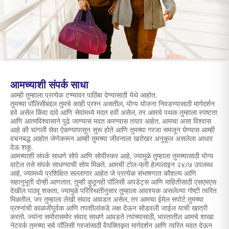
ENGLISH
ऑनलाइन खरेदी करा
प्रीमियम भरा
1800 267 9090
आमच्याशी संपर्क साधा
आम्ही तुम्हाला प्रत्येक टप्प्यावर पाठिंबा देण्यासाठी येथे आहोत.
तुमच्या पॉलिसीबद्दल तुमचे काही प्रश्न असतील, योग्य योजना निवडण्यासाठी मार्गदर्शन
हवे असेल किंवा दावे आणि सेवांमध्ये मदत हवी असेल, तर आमचे पथक तुम्हाला स्पष्टता
आणि आत्मविश्वासाने पुढे जाण्यास मदत करण्यास तयार आहेत. आमचा असा विश्वास
आहे की चांगली सेवा ऐकण्यापासून सुरू होते आणि तुमच्या गरजा समजून घेण्यास आम्ही
वचनबद्ध आहोत जेणेकरून आम्ही तुमच्या जीवनाला खरोखर अनुकूल असलेला आधार
देऊ शकू.
आमच्याशी संपर्क साधणे सोपे आणि सोयीस्कर आहे, ज्यामुळे तुम्हाला तुमच्यासाठी योग्य
वाटेल तसे संपर्क साधण्याची सोय मिळते. आमची टोल-फ्री हेल्पलाइन २४/७ उपलब्ध
आहे, ज्यामध्ये प्रशिक्षित सल्लागार आहेत जे प्रत्येक संभाषणात कौशल्य आणि
सहानुभूती दोन्ही आणतात. तुम्ही कुठूनही पॉलिसी अपडेट्स आणि माहितीसाठी एसएमएस
देखील पाठवू शकता, ज्यामुळे परिस्थितीनुसार तुम्हाला आवश्यक असलेल्या गोष्टी त्वरित
मिळतील. जर तुम्हाला लेखी संवाद आवडत असेल, तर आमचा ईमेल सपोर्ट तुमच्या
प्रश्नांची काळजीपूर्वक आणि तपशीलांकडे लक्ष देऊन सोडवली जाईल याची खात्री
करतो. ज्यांना समोरासमोर संवाद साधणे आवडते त्यांच्यासाठी, भारतातील आमचे शाखा
नेटवर्क तुमच्या सर्व पॉलिसी गरजांसाठी वैयक्तिकृत मार्गदर्शन आणि त्वरित मदत देऊन