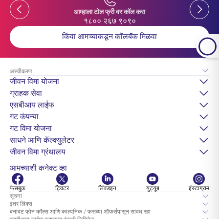
Previous
Previou
आम्हाला टोल फ्री वर कॉल करा
१८०० २६७ ९०९०
किंवा आमच्याकडून कॉलबॅक मिळवा
अस्वीकरण
जीवन विमा योजना
ग्राहक सेवा
एसबीआय लाईफ
गट कंपन्या
गट विमा योजना
साधने आणि कॅल्क्युलेटर
जीवन विमा ग्रंथालय
आमच्याशी कनेक्ट व्हा
फेसबुक
ट्विटर
लिंक्डइन
युट्यूब
इंस्टाग्राम
सूचना
इतर लिंक्स
बनावट फोन कॉल्स आणि काल्पनिक / फसव्या ऑफर्सपासून सावध रहा