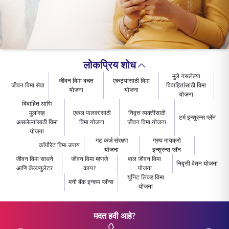
ENGLISH
ऑनलाइन खरेदी करा
प्रीमियम भरा
1800 267 9090
लोकप्रिय शोध
मुले नसलेल्या
जीवन विमा बचत
एकट्यांसाठी विमा
जीवन विमा सेवा
विवाहितांसाठी विमा
योजना
योजना
योजना
विवाहित आणि
मुलांसह
एकल पालकांसाठी
निवृत्त व्यक्तींसाठी
टर्म इन्शुरन्स प्लॅन
असलेल्यांसाठी विमा
विमा योजना
जीवन विमा योजना
योजना
गट कर्ज संरक्षण
ग्रुप मायक्रो
कॉर्पोरेट विमा उपाय
योजना
इन्शुरन्स प्लॅन
जीवन विमा साधने
जीवन विमा म्हणजे
बाल जीवन विमा
निवृत्ती वेतन योजना
आणि कॅल्क्युलेटर
काय?
योजना
युनिट लिंक्ड विमा
मनी बॅक इन्कम प्लॅन्स
योजना
मदत हवी आहे?