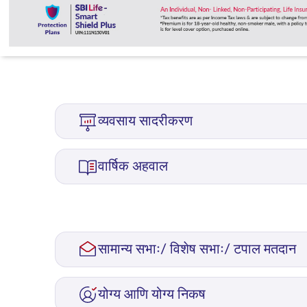
व्यवसाय सादरीकरण
Expand Business Presentations section
वार्षिक अहवाल
सामान्य सभाः/ विशेष सभाः/ टपाल मतदान
Expand AGMs EGMs Postal Ballot section
योग्य आणि योग्य निकष