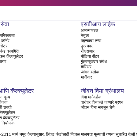
 सेवा
एसबीआय लाईफ
आमच्याबद्दल
परिपक्वता
नेतृत्व
ॉर्नर
महत्त्वाचा टप्पा
सेंटर
पुरस्कार
 फंड कामगिरी
सीएसआर
ंकन कॅल्क्युलेटर
मीडिया सेंटर
वारण
गुंतवणूकदार संबंध
करिअर
जीवन श्लोक
भागीदार
णि कॅल्क्युलेटर
जीवन विमा ग्रंथालय
न मूल्य
विमा मार्गदर्शक
ियोजक
वारंवार विचारले जाणारे प्रश्न
ची शक्ती
जीवन विमा समजून घेणे
ल्क्युलेटर
्स कॅल्क्युलेटर
षण नियोजक
 मध्ये नमूद केल्यानुसार, लिंक्ड फंडांसाठी निव्वळ मालमत्ता मूल्याची गणना सुधारित केली