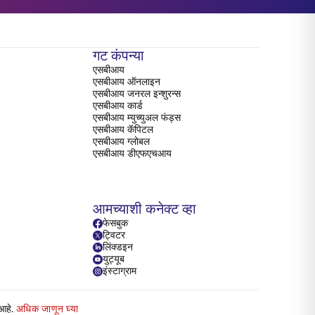
गट कंपन्या
एसबीआय
एसबीआय ऑनलाइन
एसबीआय जनरल इन्शुरन्स
एसबीआय कार्ड
एसबीआय म्युच्युअल फंड्स
एसबीआय कॅपिटल
एसबीआय ग्लोबल
एसबीआय डीएफएचआय
आमच्याशी कनेक्ट व्हा
फेसबुक
ट्विटर
लिंक्डइन
युट्यूब
इंस्टाग्राम
 आहे.
अधिक जाणून घ्या