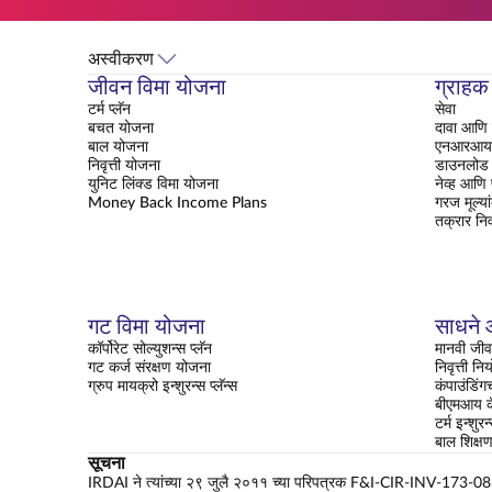
अस्वीकरण
जीवन विमा योजना
ग्राहक
टर्म प्लॅन
सेवा
बचत योजना
दावा आणि 
बाल योजना
एनआरआय क
निवृत्ती योजना
डाउनलोड 
युनिट लिंक्ड विमा योजना
नेव्ह आणि
Money Back Income Plans
गरज मूल्या
तक्रार नि
गट विमा योजना
साधने आ
कॉर्पोरेट सोल्युशन्स प्लॅन
मानवी जीव
गट कर्ज संरक्षण योजना
निवृत्ती न
ग्रुप मायक्रो इन्शुरन्स प्लॅन्स
कंपाउंडिंग
बीएमआय कॅ
टर्म इन्शुरन
बाल शिक्
सूचना
IRDAI ने त्यांच्या २९ जुलै २०११ च्या परिपत्रक F&I-CIR-INV-173-08-2011