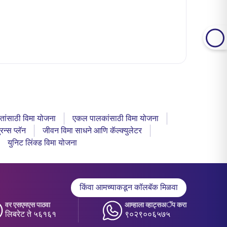
ितांसाठी विमा योजना
एकल पालकांसाठी विमा योजना
रन्स प्लॅन
जीवन विमा साधने आणि कॅल्क्युलेटर
युनिट लिंक्ड विमा योजना
किंवा आमच्याकडून कॉलबॅक मिळवा
वर एसएमएस पाठवा
आम्हाला व्हाट्सअॅप करा
लिबरेट ते ५६१६१
९०२९००६५७५