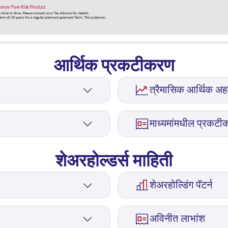
आर्थिक प्रकटीकरण
त्रैमासिक आर्थिक अ
Expand Quarterly Financial Re
माध्यमांमधील प्रकट
Expand Disclosures in Media 
शेअरहोल्डर्स माहिती
शेअरहोल्डिंग पॅटर्न
Expand Shareholding Patterns
अविनीत लाभांश