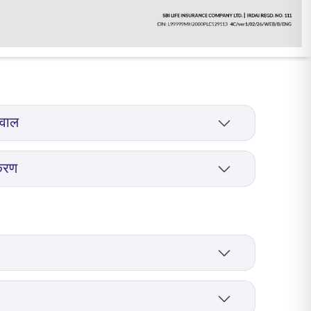
हवाल
sults section
ीकरण
section
 section