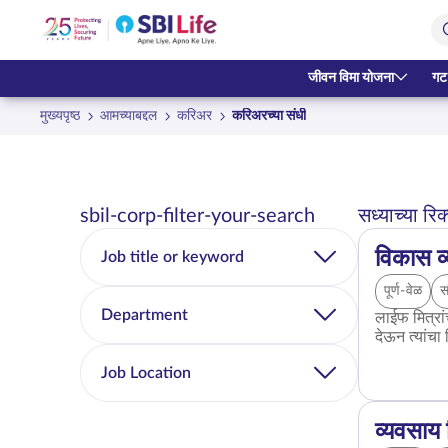
Skip to Main Content
Open Accessibility Menu
Search Bar
जीवन विमा योजना
गट
मुख्यपृष्ठ
आमच्याबद्दल
करिअर
करिअरच्या संधी
sbil-corp-filter-your-search
सध्याच्या रिक
विकास व
Job title or keyword
पूर्ण-वेळ
स
Department
लाईफ मित्रां
देऊन त्यांच
Job Location
व्यवसाय 