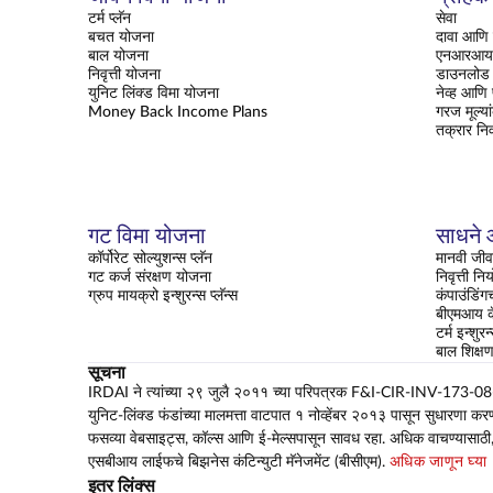
टर्म प्लॅन
सेवा
बचत योजना
दावा आणि 
बाल योजना
एनआरआय क
निवृत्ती योजना
डाउनलोड 
युनिट लिंक्ड विमा योजना
नेव्ह आणि
Money Back Income Plans
गरज मूल्या
तक्रार नि
गट विमा योजना
साधने आ
कॉर्पोरेट सोल्युशन्स प्लॅन
मानवी जीव
गट कर्ज संरक्षण योजना
निवृत्ती न
ग्रुप मायक्रो इन्शुरन्स प्लॅन्स
कंपाउंडिंग
बीएमआय कॅ
टर्म इन्शुरन
बाल शिक्
सूचना
IRDAI ने त्यांच्या २९ जुलै २०११ च्या परिपत्रक F&I-CIR-INV-173-08-2011
युनिट-लिंक्ड फंडांच्या मालमत्ता वाटपात १ नोव्हेंबर २०१३ पासून सुधारणा कर
फसव्या वेबसाइट्स, कॉल्स आणि ई-मेल्सपासून सावध रहा. अधिक वाचण्यासाठी
एसबीआय लाईफचे बिझनेस कंटिन्युटी मॅनेजमेंट (बीसीएम).
अधिक जाणून घ्या
इतर लिंक्स