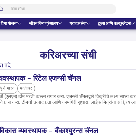
 विमा योजना
जीवन विमा ग्रंथालय
ग्राहक सेवा
टूल्स आणि कलकुलेटर्स
करिअरच्या संधी
्त पदे
्यवस्थापक – रिटेल एजन्सी चॅनल
ंपूर्ण भारत
पदवीधर
ची (एलएम) टीम भरती करून तयार करा. एजन्सी चॅनलद्वारे विक्रीचे लक्ष्य साध्य करा
ा विकास करा. टीमची उत्पादकता आणि कामगिरी सुधारा. लाईफ मित्रांना सक्रिय आण
विकास व्यवस्थापक – बँकाश्युरन्स चॅनल