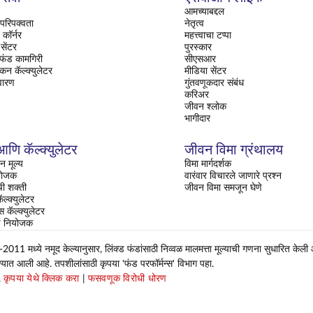
आमच्याबद्दल
परिपक्वता
नेतृत्व
ॉर्नर
महत्त्वाचा टप्पा
सेंटर
पुरस्कार
 फंड कामगिरी
सीएसआर
ंकन कॅल्क्युलेटर
मीडिया सेंटर
वारण
गुंतवणूकदार संबंध
करिअर
जीवन श्लोक
भागीदार
णि कॅल्क्युलेटर
जीवन विमा ग्रंथालय
न मूल्य
विमा मार्गदर्शक
ियोजक
वारंवार विचारले जाणारे प्रश्न
ची शक्ती
जीवन विमा समजून घेणे
ल्क्युलेटर
्स कॅल्क्युलेटर
षण नियोजक
 मध्ये नमूद केल्यानुसार, लिंक्ड फंडांसाठी निव्वळ मालमत्ता मूल्याची गणना सुधारित केली
ण्यात आली आहे. तपशीलांसाठी कृपया 'फंड परफॉर्मन्स' विभाग पहा.
,
कृपया येथे क्लिक करा
|
फसवणूक विरोधी धोरण