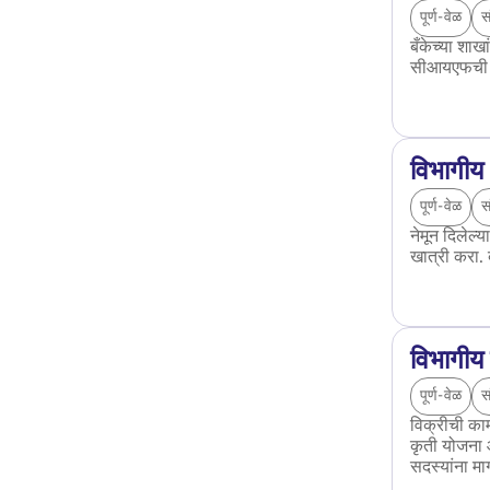
पूर्ण-वेळ
स
बँकेच्या शाख
सीआयएफची उत
विभागीय 
पूर्ण-वेळ
स
नेमून दिलेल्
खात्री करा. ब
विभागीय 
पूर्ण-वेळ
स
विक्रीची काम
कृती योजना आ
सदस्यांना मा