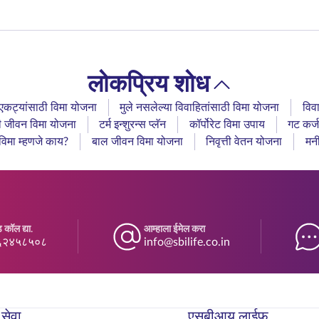
लोकप्रिय शोध
एकट्यांसाठी विमा योजना
मुले नसलेल्या विवाहितांसाठी विमा योजना
विव
ाठी जीवन विमा योजना
टर्म इन्शुरन्स प्लॅन
कॉर्पोरेट विमा उपाय
गट कर्ज
विमा म्हणजे काय?
बाल जीवन विमा योजना
निवृत्ती वेतन योजना
मनी
 कॉल द्या.
आम्हाला ईमेल करा
६२४५८५०८
info@sbilife.co.in
 सेवा
एसबीआय लाईफ