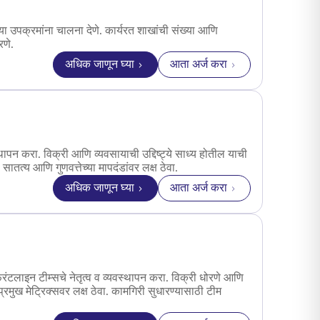
या उपक्रमांना चालना देणे. कार्यरत शाखांची संख्या आणि
णे.
अधिक जाणून घ्या
आता अर्ज करा
for व्यवसाय विकास व्यवस्थापक – बँकाश्युरन्स चॅन
्थापन करा. विक्री आणि व्यवसायाची उद्दिष्ट्ये साध्य होतील याची
सातत्य आणि गुणवत्तेच्या मापदंडांवर लक्ष ठेवा.
अधिक जाणून घ्या
आता अर्ज करा
for विभागीय क्षेत्र व्यवस्थापक – बँकाश्युरन्स चॅनल
रंटलाइन टीम्सचे नेतृत्व व व्यवस्थापन करा. विक्री धोरणे आणि
ुख मेट्रिक्सवर लक्ष ठेवा. कामगिरी सुधारण्यासाठी टीम