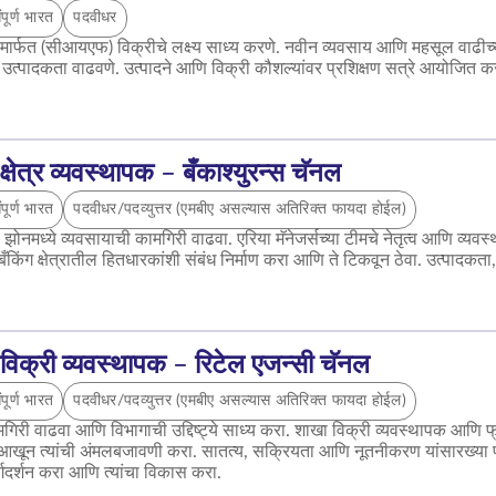
ंपूर्ण भारत
पदवीधर
ांमार्फत (सीआयएफ) विक्रीचे लक्ष्य साध्य करणे. नवीन व्यवसाय आणि महसूल वाढीच्
्पादकता वाढवणे. उत्पादने आणि विक्री कौशल्यांवर प्रशिक्षण सत्रे आयोजित कर
क्षेत्र व्यवस्थापक – बँकाश्युरन्स चॅनल
ंपूर्ण भारत
पदवीधर/पदव्युत्तर (एमबीए असल्यास अतिरिक्त फायदा होईल)
या झोनमध्ये व्यवसायाची कामगिरी वाढवा. एरिया मॅनेजर्सच्या टीमचे नेतृत्व आणि व्यवस
ँकिंग क्षेत्रातील हितधारकांशी संबंध निर्माण करा आणि ते टिकवून ठेवा. उत्पादकता, 
विक्री व्यवस्थापक – रिटेल एजन्सी चॅनल
ंपूर्ण भारत
पदवीधर/पदव्युत्तर (एमबीए असल्यास अतिरिक्त फायदा होईल)
गिरी वाढवा आणि विभागाची उद्दिष्ट्ये साध्य करा. शाखा विक्री व्यवस्थापक आणि फ्
खून त्यांची अंमलबजावणी करा. सातत्य, सक्रियता आणि नूतनीकरण यांसारख्या प्रम
र्गदर्शन करा आणि त्यांचा विकास करा.