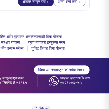
अधिक जाणून घ्या
आता अर्ज करा
for विभागीय विक्री व्यवस्थापक – रिटेल एजन्सी चॅ
ाहित आणि मुलांसह असलेल्यांसाठी विमा योजना
 संरक्षण योजना
ग्रुप मायक्रो इन्शुरन्स प्लॅन
 बॅक इन्कम प्लॅन्स
युनिट लिंक्ड विमा योजना
किंवा आमच्याकडून कॉलबॅक मिळवा
वर एसएमएस पाठवा
आम्हाला व्हाट्सअॅप करा
लिबरेट ते ५६१६१
९०२९००६५७५
गट कंपन्या