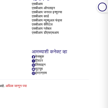
एसबीआय
एसबीआय ऑनलाइन
एसबीआय जनरल इन्शुरन्स
एसबीआय कार्ड
एसबीआय म्युच्युअल फंड्स
एसबीआय कॅपिटल
एसबीआय ग्लोबल
एसबीआय डीएफएचआय
आमच्याशी कनेक्ट व्हा
फेसबुक
ट्विटर
लिंक्डइन
युट्यूब
इंस्टाग्राम
 आहे.
अधिक जाणून घ्या