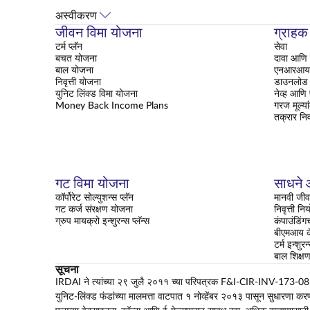
अस्वीकरण
जीवन विमा योजना
ग्राहक
टर्म प्लॅन
सेवा
बचत योजना
दावा आणि 
बाल योजना
एनआरआय क
निवृत्ती योजना
डाउनलोड 
युनिट लिंक्ड विमा योजना
नेव्ह आणि
Money Back Income Plans
गरज मूल्या
तक्रार नि
गट विमा योजना
साधने आ
कॉर्पोरेट सोल्युशन्स प्लॅन
मानवी जीव
गट कर्ज संरक्षण योजना
निवृत्ती न
ग्रुप मायक्रो इन्शुरन्स प्लॅन्स
कंपाउंडिंग
बीएमआय कॅ
टर्म इन्शुरन
बाल शिक्
सूचना
IRDAI ने त्यांच्या २९ जुलै २०११ च्या परिपत्रक F&I-CIR-INV-173-08-2011
युनिट-लिंक्ड फंडांच्या मालमत्ता वाटपात १ नोव्हेंबर २०१३ पासून सुधारणा कर