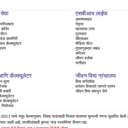
 सेवा
एसबीआय लाईफ
आमच्याबद्दल
परिपक्वता
नेतृत्व
ॉर्नर
महत्त्वाचा टप्पा
सेंटर
पुरस्कार
 फंड कामगिरी
सीएसआर
ंकन कॅल्क्युलेटर
मीडिया सेंटर
वारण
गुंतवणूकदार संबंध
करिअर
जीवन श्लोक
भागीदार
णि कॅल्क्युलेटर
जीवन विमा ग्रंथालय
न मूल्य
विमा मार्गदर्शक
ियोजक
वारंवार विचारले जाणारे प्रश्न
ची शक्ती
जीवन विमा समजून घेणे
ल्क्युलेटर
्स कॅल्क्युलेटर
षण नियोजक
 मध्ये नमूद केल्यानुसार, लिंक्ड फंडांसाठी निव्वळ मालमत्ता मूल्याची गणना सुधारित केली
ण्यात आली आहे. तपशीलांसाठी कृपया 'फंड परफॉर्मन्स' विभाग पहा.