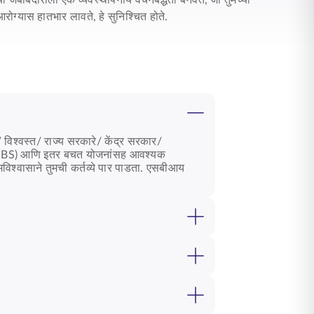
या जबाबदारीला एक व्यवस्थापनीय वचनबद्धता बनवते, जी तुमच्या
क आरोग्यास हातभार लावते, हे सुनिश्चित होते.
/ विश्वस्त/ राज्य सरकारे/ केंद्र सरकार/
ना (PRMBS) आणि इतर बचत योजनांसह आवश्यक
त्मविश्वासाने तुमची कर्तव्ये पार पाडता. एसबीआय
तील उपक्रमांसाठी (PSUs) तयार केली आहे, जे आपल्या
ंना एक अतिरिक्त लाभ द्यायचा आहे, जो त्यांना जीवन
संस्थेची कर्तव्ये पूर्ण करण्यासाठी कशी मदत करू
िळणारे योजनेचे लाभ आणि आवश्यकतेनुसार नियुक्त
ान करतात आणि महत्त्वपूर्ण स्थित्यंतरांच्या काळात
ल्या मूल्यात कशी वाढ करतात हे समजून घेण्यासाठी
गदानावर काळजीपूर्वक आणि कौशल्याने देखरेख करतात.