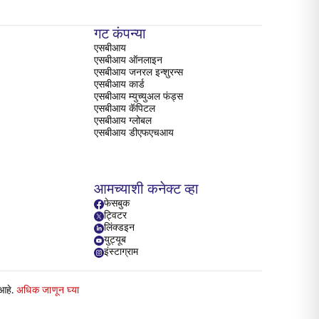
गट कंपन्या
एसबीआय
एसबीआय ऑनलाइन
एसबीआय जनरल इन्शुरन्स
एसबीआय कार्ड
एसबीआय म्युच्युअल फंड्स
एसबीआय कॅपिटल
एसबीआय ग्लोबल
एसबीआय डीएफएचआय
आमच्याशी कनेक्ट व्हा
फेसबुक
ट्विटर
लिंक्डइन
युट्यूब
इंस्टाग्राम
 आहे.
अधिक जाणून घ्या