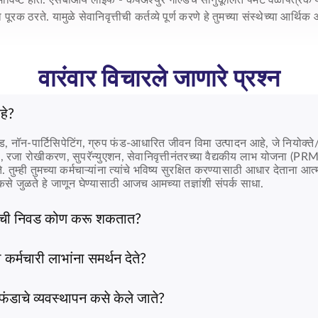
ाविष्ट होते. एसबीआय लाइफ -
कॅपअश्युर गोल्डचे
सानुकूलित पेमेंट वेळापत्रक 
रक ठरते. यामुळे सेवानिवृत्तीची कर्तव्ये पूर्ण करणे हे तुमच्या संस्थेच्या आर्थि
वारंवार विचारले जाणारे प्रश्न
हे?
ड, नॉन-पार्टिसिपेटिंग, ग्रुप फंड-आधारित जीवन विमा उत्पादन आहे, जे नियोक्ते
युइटी, रजा रोखीकरण, सुपरॅन्युएशन, सेवानिवृत्तीनंतरच्या वैद्यकीय लाभ योज
तुम्ही तुमच्या कर्मचाऱ्यांना त्यांचे भविष्य सुरक्षित करण्यासाठी आधार देताना आ
 कसे जुळते हे जाणून घेण्यासाठी आजच आमच्या तज्ञांशी संपर्क साधा.
सीची निवड कोण करू शकतात?
याने नियोक्ते, विश्वस्त, राज्य सरकारे, केंद्र सरकार आणि सार्वजनिक क्षेत्रा
ऊ इच्छितात. ही पॉलिसी अशा संस्थांसाठी आदर्श आहे, ज्यांना आपल्या कर्मचाऱ्या
र्मचारी लाभांना समर्थन देते?
ठी बचत करण्यास मदत करतो.
एसबीआय लाईफ - कॅपअश्युर गोल्ड पॉलिसी
आपल्या 
्या नियमांनुसार सेवानिवृत्ती, राजीनामा किंवा इतर मार्गांनी बाहेर पडल्यावर म
 तज्ञांशी बोला.
ंसारख्या कर्मचारी लाभांना समर्थन देते. या तरतुदी अनेक वर्षांच्या समर्पणाचा सन्म
ंडाचे व्यवस्थापन कसे केले जाते?
ागू कायद्यांशी सुसंगत आहेत. सध्याच्या तरतुदी तुम्ही तुमच्या टीमला देत असले
ा फंडाचे व्यवस्थापन आमच्या अनुभवी फंड व्यवस्थापकांद्वारे केले जाते, जे यो