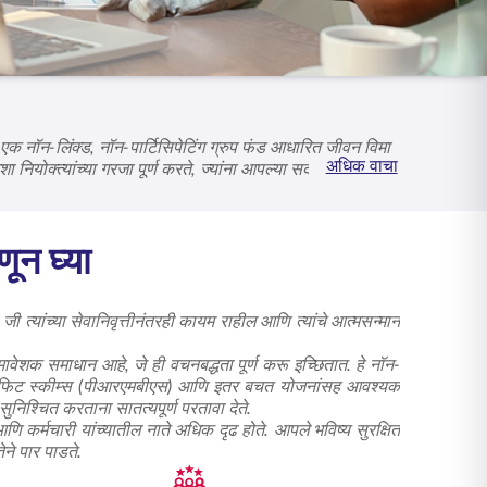
े एक नॉन-लिंक्ड, नॉन-पार्टिसिपेटिंग ग्रुप फंड आधारित जीवन विमा
अधिक वाचा
नियोक्त्यांच्या गरजा पूर्ण करते, ज्यांना आपल्या सदस्यांच्या
ांक्षांना आधार देतात. एसबीआय लाईफ -
कॅपअश्युर गोल्ड
संस्थांना
ून घ्या
 जी त्यांच्या सेवानिवृत्तीनंतरही कायम राहील आणि त्यांचे आत्मसन्मान
मावेशक समाधान आहे, जे ही वचनबद्धता पूर्ण करू इच्छितात. हे नॉन-
ेडिकल बेनिफिट स्कीम्स (पीआरएमबीएस) आणि इतर बचत योजनांसह आवश्यक
निश्चित करताना सातत्यपूर्ण परतावा देते.
णि कर्मचारी यांच्यातील नाते अधिक दृढ होते. आपले भविष्य सुरक्षित
ेने पार पाडते.