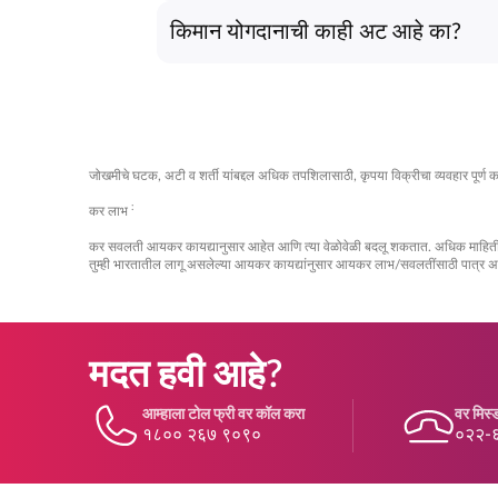
या फंडाची गुंतवणूक आयआरडीएआयच्या (IRDAI) मार्गदर्
किमान योगदानाची काही अट आहे का?
सेवानिवृत्ती बचत कालांतराने सातत्याने वाढत राहते,
होय, ₹५००० च्या किमान योगदानाची आवश्यकता आहे. यो
तज्ञांशी संपर्क साधा.
सेवानिवृत्ती लाभांप्रति तुमची वचनबद्धता तुमच्या ग
जोखमीचे घटक, अटी व शर्ती यांबद्दल अधिक तपशिलासाठी, कृपया विक्रीचा व्यवहार पूर्ण करण
:
कर लाभ
कर सवलती आयकर कायद्यानुसार आहेत आणि त्या वेळोवेळी बदलू शकतात. अधिक माहितीसा
तुम्ही भारतातील लागू असलेल्या आयकर कायद्यांनुसार आयकर लाभ/सवलतींसाठी पात्र 
मदत हवी आहे?
आम्हाला टोल फ्री वर कॉल करा
वर मिस्ड
१८०० २६७ ९०९०
०२२-