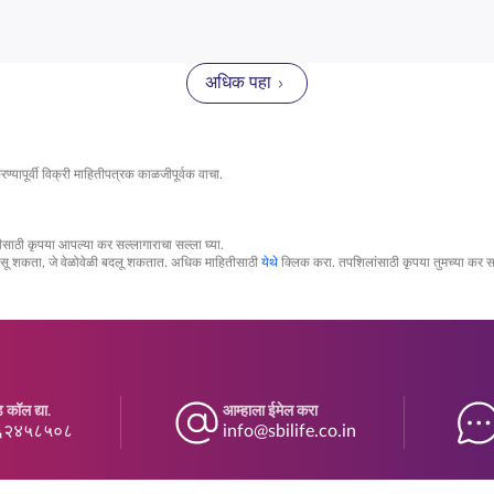
शक तत्त्वांनुसार केली जाते, ज्यामुळे अनुपालन आणि पारदर्शकता सुनिश्चित होते
 ज्यामुळे त्यांच्या नियोजनात स्पष्टता आणि आत्मविश्वास मिळतो. आमच्या फंड व्
गदानाच्या कमाल मर्यादेवर कोणतीही कमाल मर्यादा नाही. या लवचिकतेमुळे, तुम्ह
रजेनुसार जुळवून घेऊ शकता.
अधिक पहा
्यापूर्वी विक्री माहितीपत्रक काळजीपूर्वक वाचा.
ठी कृपया आपल्या कर सल्लागाराचा सल्ला घ्या.
असू शकता, जे वेळोवेळी बदलू शकतात. अधिक माहितीसाठी
येथे
क्लिक करा. तपशिलांसाठी कृपया तुमच्या कर सल्
 कॉल द्या.
आम्हाला ईमेल करा
६२४५८५०८
info@sbilife.co.in