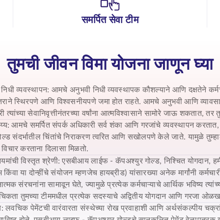
समर्पित सेवा टीम
तुमची जीवन विमा योजना जाणून घ्या
निधी व्यवस्थापन: आमचे अनुभवी निधी व्यवस्थापक कौशल्याने आणि दक्षतेने कर्मचा
राने स्थिरपणे आणि विश्वसनीयपणे जमा होत राहते. आमचे अनुभवी आणि व्यावसा
री त्यांच्या सेवानिवृत्तीनंतरच्या वर्षांना आत्मविश्वासाने सामोरे जाऊ शकतात, तर 
य्य: आमचे समर्पित संपर्क अधिकारी सर्व शंका आणि गरजांचे व्यवस्थापन करतात, ज
ोल्ड
संदर्भातील चिंतांचे निराकरण त्वरित आणि सखोलपणे केले जाते. यामुळे तुम्हाल
 विचार करताना दिलासा मिळतो.
ियमांची विस्तृत श्रेणी:
एसबीआय लाईफ - कॅपअश्युर गोल्ड,
निश्चित योगदान, हमी
किंवा या दोन्हींचे संयोजन म्हणजेच हायब्रीड) यांसारख्या अनेक मार्गांनी कर्मचारी
्मक संरचनांना सामावून घेते, ज्यामुळे प्रत्येक कर्मचाऱ्याचे आर्थिक भविष्य त्या
वचिकता तुमच्या टीममधील प्रत्येक सदस्याचे अद्वितीय योगदान आणि गरजा ओळखण्
्याय: लवचिक पेमेंटची वारंवारता संस्थेच्या रोख प्रवाहाशी आणि अर्थसंकल्पीय चक