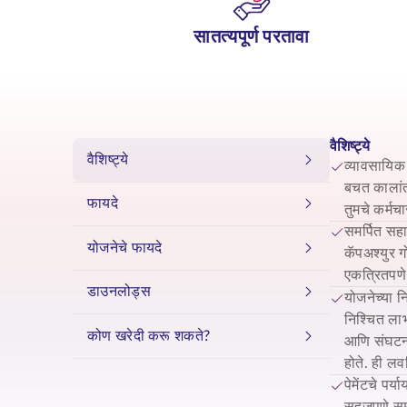
सातत्यपूर्ण परतावा
वैशिष्ट्ये
वैशिष्ट्ये
व्यावसायिक 
बचत कालांत
फायदे
तुमचे कर्मचा
समर्पित सहा
योजनेचे फायदे
कॅपअश्युर ग
एकत्रितपणे
डाउनलोड्स
योजनेच्या न
निश्चित लाभ 
कोण खरेदी करू शकते?
आणि संघटनात
होते. ही ल
पेमेंटचे पर