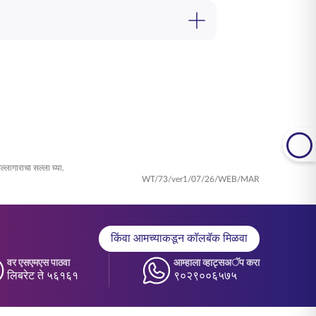
. नियमित देखरेखीमुळे तुमच्या कर्मचाऱ्यांची
यवस्थापन पद्धतीबद्दल अधिक जाणून घेण्यासाठी आमच्या
ी तुमच्या संस्थात्मक क्षमतेनुसार कर्मचारी
लागाराचा सल्ला घ्या.
WT/73/ver1/07/26/WEB/MAR
किंवा आमच्याकडून कॉलबॅक मिळवा
वर एसएमएस पाठवा
आम्हाला व्हाट्सअॅप करा
लिबरेट ते ५६१६१
९०२९००६५७५