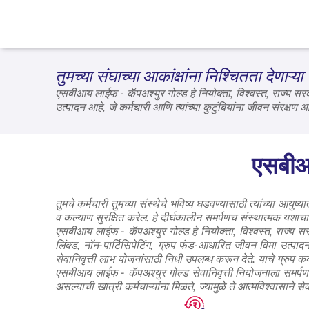
तुमच्या संघाच्या आकांक्षांना निश्चितता देणाऱ
एसबीआय लाईफ -
कॅपअश्युर गोल्ड
हे नियोक्ता, विश्वस्त, राज्य स
उत्पादन आहे, जे कर्मचारी आणि त्यांच्या कुटुंबियांना जीवन संरक्षण 
सेवानिवृत्ती लाभ योजनांसाठी निधी उपलब्ध करून द्यायचा आहे. मुदत
त्यांच्या यशात योगदान देणाऱ्या लोकांप्रति खरी वचनबद्धता दर्शविण्
एसबीआय
तुमचे कर्मचारी तुमच्या संस्थेचे भविष्य घडवण्यासाठी त्यांच्या आयुष
व कल्याण सुरक्षित करेल. हे दीर्घकालीन समर्पणच संस्थात्मक यशाचा 
एसबीआय लाईफ - कॅपअश्युर गोल्ड
हे नियोक्ता, विश्वस्त, राज्य 
लिंक्ड, नॉन-पार्टिसिपेटिंग, ग्रुप फंड-आधारित जीवन विमा उत्पाद
सेवानिवृत्ती लाभ योजनांसाठी निधी उपलब्ध करून देते. याचे ग्रुप
एसबीआय लाईफ - कॅपअश्युर गोल्ड
सेवानिवृत्ती नियोजनाला समर्पण
असल्याची खात्री कर्मचाऱ्यांना मिळते, ज्यामुळे ते आत्मविश्वासाने 