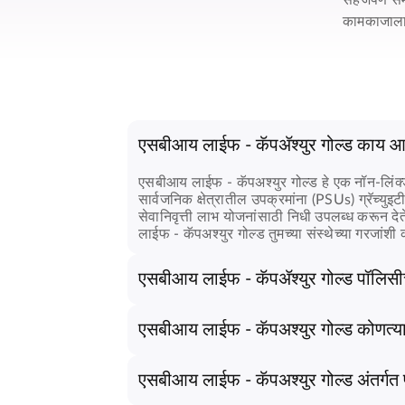
सहजपणे सम
कामकाजाला पू
एसबीआय लाईफ - कॅपॲश्युर गोल्ड काय आ
एसबीआय लाईफ - कॅपअश्युर गोल्ड
हे एक नॉन-लिंक्
सार्वजनिक क्षेत्रातील उपक्रमांना (PSUs) ग्रॅच्
सेवानिवृत्ती लाभ योजनांसाठी निधी उपलब्ध करून देते. 
लाईफ -
कॅपअश्युर गोल्ड
तुमच्या संस्थेच्या गरजांशी
एसबीआय लाईफ - कॅपॲश्युर गोल्ड पॉलि
एसबीआय लाईफ - कॅपअश्युर गोल्ड
पॉलिसी प्रामुख्
कर्मचाऱ्यांना समूह जीवन विमा आणि बचतीचे पर्याय दे
एसबीआय लाईफ - कॅपअश्युर गोल्ड कोणत्या क
विमा संरक्षण सुनिश्चित करण्यासोबतच भविष्यासा
एसबीआय लाईफ - कॅपअश्युर गोल्ड
, तुमच्या योजनेच
शकते, याबद्दल अधिक जाणून घेण्यासाठी आजच आमच्या
केलेल्या नामनिर्देशित व्यक्तींना मिळणारे विमा लाभ या
एसबीआय लाईफ - कॅपअश्युर गोल्ड अंतर्गत फ
कुटुंबांना आधार देतात. योजनेचे कर लाभ भारतातील ल
एसबीआय लाईफ - कॅपअश्युर गोल्ड
अंतर्गत असलेल्य
तुमच्या कर सल्लागाराचा सल्ला घ्या.