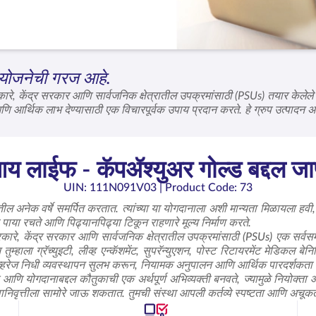
्या योजनेची गरज आहे.
रकारे, केंद्र सरकार आणि सार्वजनिक क्षेत्रातील उपक्रमांसाठी (PSUs) तयार केलेल
आणि आर्थिक लाभ देण्यासाठी एक विचारपूर्वक उपाय प्रदान करते. हे ग्रुप उत्पादन अशा 
पूर्तीनंतर, ग्रुप सदस्यांना हमी असलेले लाभ मिळतात, जे त्यांच्या दीर्घकालीन आक
यास मदत करते.
 लाईफ - कॅपॲश्युअर गोल्ड बद्दल जाण
UIN: 111N091V03
| Product Code: 73
्यातील अनेक वर्षे समर्पित करतात. त्यांच्या या योगदानाला अशी मान्यता मिळायला हवी,
पाया रचते आणि पिढ्यानपिढ्या टिकून राहणारे मूल्य निर्माण करते.
सरकारे, केंद्र सरकार आणि सार्वजनिक क्षेत्रातील उपक्रमांसाठी (PSUs) एक सर्वस
न तुम्हाला ग्रॅच्युइटी, लीव्ह एन्कॅशमेंट, सुपरॅन्युएशन, पोस्ट रिटायरमेंट म
 कव्हरेज निधी व्यवस्थापन सुलभ करून, नियामक अनुपालन आणि आर्थिक पारदर्शकता सु
 आणि योगदानाबद्दल कौतुकाची एक अर्थपूर्ण अभिव्यक्ती बनवते, ज्यामुळे नियोक्ता आ
सेवानिवृत्तीला सामोरे जाऊ शकतात. तुमची संस्था आपली कर्तव्ये स्पष्टता आणि अचूकत