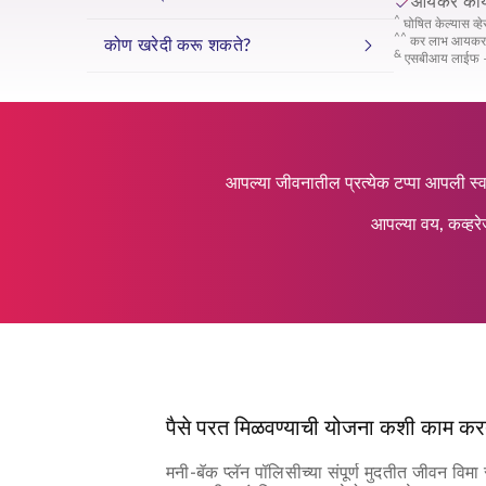
आयकर कायद
^
घोषित केल्यास व्ह
^^
कर लाभ आयकर काय
कोण खरेदी करू शकते?
&
एसबीआय लाईफ – अ
आपल्या जीवनातील प्रत्येक टप्पा आपली स्व
आपल्या वय, कव्हरे
पैसे परत मिळवण्याची योजना कशी काम कर
मनी-बॅक प्लॅन पॉलिसीच्या संपूर्ण मुदतीत जीवन विम