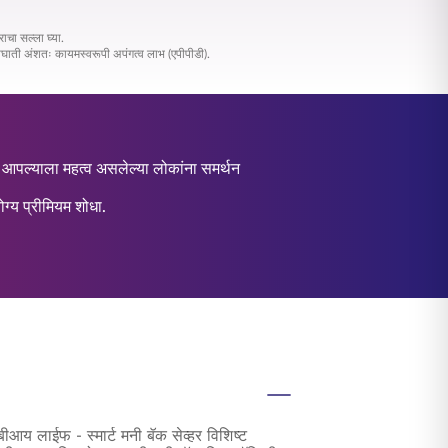
चा सल्ला घ्या.
ती अंशतः कायमस्वरूपी अपंगत्व लाभ (एपीपीडी).
ि आपल्याला महत्व असलेल्या लोकांना समर्थन
ग्य प्रीमियम शोधा.
ीआय लाईफ - स्मार्ट मनी बॅक सेव्हर विशिष्ट