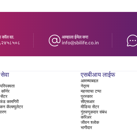
 कॉल द्या.
आम्हाला ईमेल करा
६२४५८५०८
info@sbilife.co.in
 सेवा
एसबीआय लाईफ
आमच्याबद्दल
परिपक्वता
नेतृत्व
ॉर्नर
महत्त्वाचा टप्पा
सेंटर
पुरस्कार
 फंड कामगिरी
सीएसआर
ंकन कॅल्क्युलेटर
मीडिया सेंटर
वारण
गुंतवणूकदार संबंध
करिअर
जीवन श्लोक
भागीदार