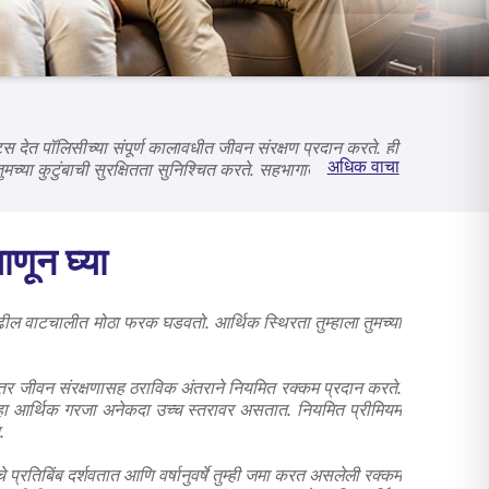
 देत पॉलिसीच्या संपूर्ण कालावधीत जीवन संरक्षण प्रदान करते. ही
अधिक वाचा
च्या कुटुंबाची सुरक्षितता सुनिश्चित करते. सहभागात्मक मनी-बॅक
िमा रचना शिक्षण शुल्क आणि कुटुंबातील महत्त्वाच्या टप्प्यांवरील
ाणून घ्या
ा पुढील वाटचालीत मोठा फरक घडवतो. आर्थिक स्थिरता तुम्हाला तुमच्या
िरंतर जीवन संरक्षणासह ठराविक अंतराने नियमित रक्कम प्रदान करते.
व्हा आर्थिक गरजा अनेकदा उच्च स्तरावर असतात. नियमित प्रीमियम
.
रतिबिंब दर्शवतात आणि वर्षानुवर्षे तुम्ही जमा करत असलेली रक्कम