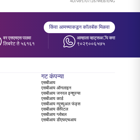
4D/ver1/07/26/WEB/ENG
किंवा आमच्याकडून कॉलबॅक मिळवा
वर एसएमएस पाठवा
आम्हाला व्हाट्सअॅप करा
लिबरेट ते ५६१६१
९०२९००६५७५
गट कंपन्या
एसबीआय
एसबीआय ऑनलाइन
एसबीआय जनरल इन्शुरन्स
एसबीआय कार्ड
एसबीआय म्युच्युअल फंड्स
एसबीआय कॅपिटल
एसबीआय ग्लोबल
एसबीआय डीएफएचआय