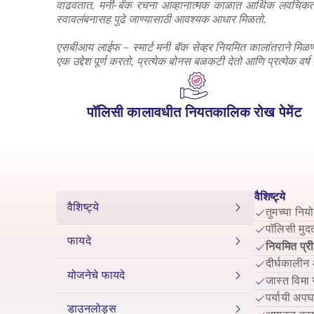
वाढवतात. मनी-बॅक रचना आव्हानात्मक काळात आर्थिक लवचिकता प
स्वावलंबनासह पुढे जाण्यासाठी आवश्यक आधार मिळतो.
एसबीआय लाईफ – स्मार्ट मनी बॅक सेव्हर नियमित कालांतराने मिळणारे 
एक उद्देश पूर्ण करतो, प्रत्येक बोनस बळकटी देतो आणि प्रत्येक वर्
पॉलिसी कालावधीत नियतकालिक रोख पेमेंट
वैशिष्ट्ये
वैशिष्ट्ये
तुमच्या निय
पॉलिसी मुद
फायदे
नियमित प्र
दीर्घकालीन 
योजनेचे फायदे
जास्त विमा
पर्यायी अप
डाउनलोड्स