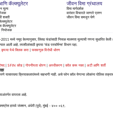
णि कॅल्क्युलेटर
जीवन विमा ग्रंथालय
न मूल्य
विमा मार्गदर्शक
ियोजक
वारंवार विचारले जाणारे प्रश्न
ची शक्ती
जीवन विमा समजून घेणे
ल्क्युलेटर
्स कॅल्क्युलेटर
षण नियोजक
 मध्ये नमूद केल्यानुसार, लिंक्ड फंडांसाठी निव्वळ मालमत्ता मूल्याची गणना सुधारित केली
ण्यात आली आहे. तपशीलांसाठी कृपया 'फंड परफॉर्मन्स' विभाग पहा.
,
कृपया येथे क्लिक करा
|
फसवणूक विरोधी धोरण
रिषद
|
SFIN कोड
|
गोपनीयता धोरण
|
अस्वीकरण
|
कॉल करू नका
|
अटी आणि शर्ती
रहा
णे यासारख्या क्रियाकलापांमध्ये सहभागी नाही. असे फोन कॉल येणाऱ्या लोकांना पोलिस तक्रार
ाअंतर्गत वापरला आहे.
प्रेस हायवे जंक्शन, अंधेरी (पूर्व), मुंबई - ४०० ०६९.