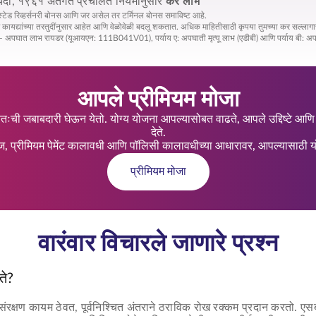
ा, १९६१ अंतर्गत प्रचलित नियमांनुसार
कर लाभ
ेस्टेड रिव्हर्सनरी बोनस आणि जर असेल तर टर्मिनल बोनस समाविष्ट आहे.
द्यांच्या तरतुदींनुसार आहेत आणि वेळोवेळी बदलू शकतात. अधिक माहितीसाठी कृपया तुमच्या कर सल्लागारा
पघात लाभ रायडर (यूआयएन: 111B041V01), पर्याय ए: अपघाती मृत्यू लाभ (एडीबी) आणि पर्याय बी: अपघा
आपले प्रीमियम मोजा
तःची जबाबदारी घेऊन येतो. योग्य योजना आपल्यासोबत वाढते, आपले उद्दिष्टे आण
देते.
ज, प्रीमियम पेमेंट कालावधी आणि पॉलिसी कालावधीच्या आधारावर, आपल्यासाठी यो
प्रीमियम मोजा
वारंवार विचारले जाणारे प्रश्न
ते?
ा संरक्षण कायम ठेवत, पूर्वनिश्चित अंतराने ठराविक रोख रक्कम प्रदान करतो. एसब