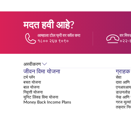
मदत हवी आहे?
आम्हाला टोल फ्री वर कॉल करा
वर मिस्ड
१८०० २६७ ९०९०
०२२-
अस्वीकरण
जीवन विमा योजना
ग्राहक
टर्म प्लॅन
सेवा
बचत योजना
दावा आणि 
बाल योजना
एनआरआय क
निवृत्ती योजना
डाउनलोड 
युनिट लिंक्ड विमा योजना
नेव्ह आणि
Money Back Income Plans
गरज मूल्या
तक्रार नि