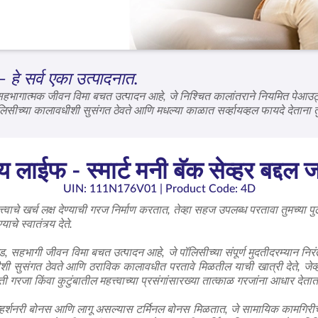
 हे सर्व एका उत्पादनात.
 सहभागात्मक जीवन विमा बचत उत्पादन आहे, जे निश्चित कालांतराने नियमित पेआउट्स
ीच्या कालावधीशी सुसंगत ठेवते आणि मधल्या काळात सर्व्हायव्हल फायदे देताना तुम
यास टर्मिनल बोनस मिळतात, जे कालांतराने योजनेचे मूल्य वाढवतात. मनी-बॅक जीवन व
 जीवनप्रवासातील प्रत्येक टप्प्यावर आर्थिक निश्चितता प्रदान करते.
ाईफ - स्मार्ट मनी बॅक सेव्हर बद्दल ज
UIN: 111N176V01
| Product Code: 4D
्त्वाचे खर्च लक्ष देण्याची गरज निर्माण करतात, तेव्हा सहज उपलब्ध परतावा तुमच्य
चे स्वातंत्र्य देते.
्ड, सहभागी जीवन विमा बचत उत्पादन आहे, जे पॉलिसीच्या संपूर्ण मुदतीदरम्यान न
शी सुसंगत ठेवते आणि ठराविक कालावधीत परतावे मिळतील याची खात्री देते, जे
 गरजा किंवा कुटुंबातील महत्त्वाच्या प्रसंगांसारख्या तात्काळ गरजांना आधार देतात
्हर्शनरी बोनस आणि लागू असल्यास टर्मिनल बोनस मिळतात, जे सामायिक कामगिरीचे प्