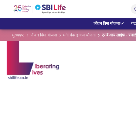
जीवन विमा योजना
गट
मुख्यपृष्ठ
जीवन विमा योजना
मनी बॅक इन्कम योजना
एसबीआय लाईफ - स्मार्ट 