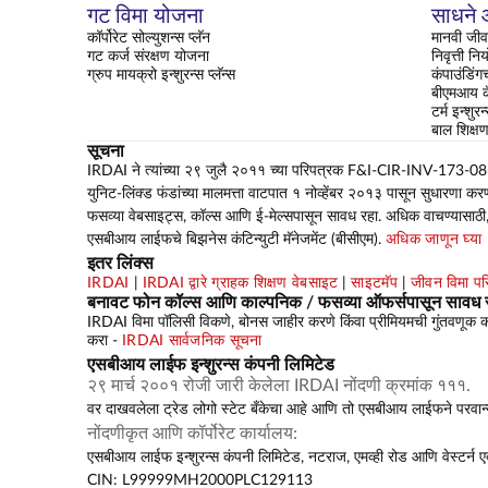
गट विमा योजना
साधने आ
कॉर्पोरेट सोल्युशन्स प्लॅन
मानवी जीव
गट कर्ज संरक्षण योजना
निवृत्ती न
ग्रुप मायक्रो इन्शुरन्स प्लॅन्स
कंपाउंडिंग
बीएमआय कॅ
टर्म इन्शुरन
बाल शिक्
सूचना
IRDAI ने त्यांच्या २९ जुलै २०११ च्या परिपत्रक F&I-CIR-INV-173-08-2011
युनिट-लिंक्ड फंडांच्या मालमत्ता वाटपात १ नोव्हेंबर २०१३ पासून सुधारणा कर
फसव्या वेबसाइट्स, कॉल्स आणि ई-मेल्सपासून सावध रहा. अधिक वाचण्यासाठी
एसबीआय लाईफचे बिझनेस कंटिन्युटी मॅनेजमेंट (बीसीएम).
अधिक जाणून घ्या
इतर लिंक्स
IRDAI
|
IRDAI द्वारे ग्राहक शिक्षण वेबसाइट
|
साइटमॅप
|
जीवन विमा प
बनावट फोन कॉल्स आणि काल्पनिक / फसव्या ऑफर्सपासून सावध 
IRDAI विमा पॉलिसी विकणे, बोनस जाहीर करणे किंवा प्रीमियमची गुंतवणूक कर
करा -
IRDAI सार्वजनिक सूचना
एसबीआय लाईफ इन्शुरन्स कंपनी लिमिटेड
२९ मार्च २००१ रोजी जारी केलेला IRDAI नोंदणी क्रमांक १११.
वर दाखवलेला ट्रेड लोगो स्टेट बँकेचा आहे आणि तो एसबीआय लाईफने परवान्य
नोंदणीकृत आणि कॉर्पोरेट कार्यालय:
एसबीआय लाईफ इन्शुरन्स कंपनी लिमिटेड, नटराज, एमव्ही रोड आणि वेस्टर्न एक्स
CIN: L99999MH2000PLC129113