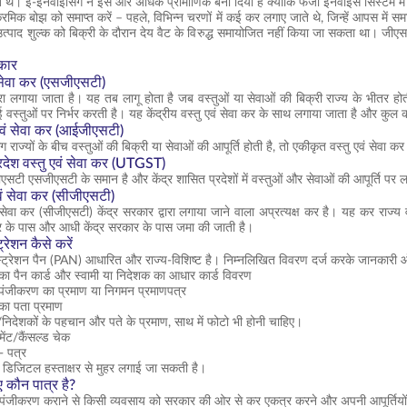
थे। ई-इनवॉइसिंग ने इसे और अधिक प्रामाणिक बना दिया है क्योंकि फर्जी इनवॉइस सिस्टम म
क्रमिक बोझ को समाप्त करें – पहले, विभिन्न चरणों में कई कर लगाए जाते थे, जिन्हें आपस मे
त्पाद शुल्क को बिक्री के दौरान देय वैट के विरुद्ध समायोजित नहीं किया जा सकता था। जी
कार
ं सेवा कर (एसजीएसटी)
वारा लगाया जाता है। यह तब लागू होता है जब वस्तुओं या सेवाओं की बिक्री राज्य के भीतर ह
ई वस्तुओं पर निर्भर करती है। यह केंद्रीय वस्तु एवं सेवा कर के साथ लगाया जाता है और कुल 
एवं सेवा कर (आईजीएसटी)
ज्यों के बीच वस्तुओं की बिक्री या सेवाओं की आपूर्ति होती है, तो एकीकृत वस्तु एवं सेवा क
्रदेश वस्तु एवं सेवा कर (UTGST)
सटी एसजीएसटी के समान है और केंद्र शासित प्रदेशों में वस्तुओं और सेवाओं की आपूर्ति पर ला
 एवं सेवा कर (सीजीएसटी)
वं सेवा कर (सीजीएसटी) केंद्र सरकार द्वारा लगाया जाने वाला अप्रत्यक्ष कर है। यह कर राज
र के पास और आधी केंद्र सरकार के पास जमा की जाती है।
रेशन कैसे करें
ट्रेशन पैन (PAN) आधारित और राज्य-विशिष्ट है। निम्नलिखित विवरण दर्ज करके जानकारी
का पैन कार्ड और स्वामी या निदेशक का आधार कार्ड विवरण
पंजीकरण का प्रमाण या निगमन प्रमाणपत्र
का पता प्रमाण
ों/निदेशकों के पहचान और पते के प्रमाण, साथ में फोटो भी होनी चाहिए।
टमेंट/कैंसल्ड चेक
- पत्र
डिजिटल हस्ताक्षर से मुहर लगाई जा सकती है।
 कौन पात्र है?
ंजीकरण कराने से किसी व्यवसाय को सरकार की ओर से कर एकत्र करने और अपनी आपूर्तियों क