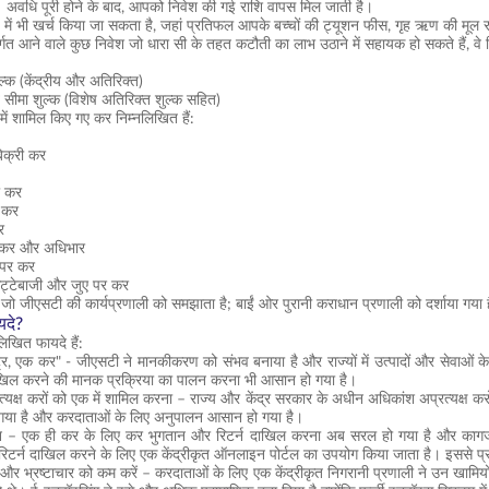
अवधि पूरी होने के बाद, आपको निवेश की गई राशि वापस मिल जाती है।
ूप में भी खर्च किया जा सकता है, जहां प्रतिफल आपके बच्चों की ट्यूशन फीस, गृह ऋण की मू
र्गत आने वाले कुछ निवेश जो धारा सी के तहत कटौती का लाभ उठाने में सहायक हो सकते हैं, वे न
ुल्क (केंद्रीय और अतिरिक्त)
 सीमा शुल्क (विशेष अतिरिक्त शुल्क सहित)
में शामिल किए गए कर निम्नलिखित हैं:
बिक्री कर
ा कर
 कर
र
पकर और अधिभार
ं पर कर
सट्टेबाजी और जुए पर कर
 जो जीएसटी की कार्यप्रणाली को समझाता है; बाईं ओर पुरानी कराधान प्रणाली को दर्शाया ग
यदे?
िखित फायदे हैं:
ट्र, एक कर" - जीएसटी ने मानकीकरण को संभव बनाया है और राज्यों में उत्पादों और सेवाओं
ाखिल करने की मानक प्रक्रिया का पालन करना भी आसान हो गया है।
्यक्ष करों को एक में शामिल करना – राज्य और केंद्र सरकार के अधीन अधिकांश अप्रत्यक्ष 
गया है और करदाताओं के लिए अनुपालन आसान हो गया है।
– एक ही कर के लिए कर भुगतान और रिटर्न दाखिल करना अब सरल हो गया है और कागजी क
िटर्न दाखिल करने के लिए एक केंद्रीकृत ऑनलाइन पोर्टल का उपयोग किया जाता है। इससे प्रक्रिय
और भ्रष्टाचार को कम करें – करदाताओं के लिए एक केंद्रीकृत निगरानी प्रणाली ने उन खा