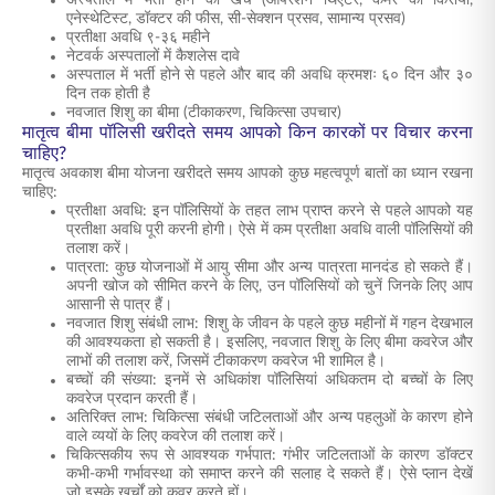
अस्पताल में भर्ती होने का खर्च (ऑपरेशन थिएटर, कमरे का किराया,
एनेस्थेटिस्ट, डॉक्टर की फीस, सी-सेक्शन प्रसव, सामान्य प्रसव)
प्रतीक्षा अवधि ९-३६ महीने
नेटवर्क अस्पतालों में कैशलेस दावे
अस्पताल में भर्ती होने से पहले और बाद की अवधि क्रमशः ६० दिन और ३०
दिन तक होती है
नवजात शिशु का बीमा (टीकाकरण, चिकित्सा उपचार)
मातृत्व बीमा पॉलिसी खरीदते समय आपको किन कारकों पर विचार करना
चाहिए?
मातृत्व अवकाश बीमा योजना खरीदते समय आपको कुछ महत्वपूर्ण बातों का ध्यान रखना
चाहिए:
प्रतीक्षा अवधि: इन पॉलिसियों के तहत लाभ प्राप्त करने से पहले आपको यह
प्रतीक्षा अवधि पूरी करनी होगी। ऐसे में कम प्रतीक्षा अवधि वाली पॉलिसियों की
तलाश करें।
पात्रता: कुछ योजनाओं में आयु सीमा और अन्य पात्रता मानदंड हो सकते हैं।
अपनी खोज को सीमित करने के लिए, उन पॉलिसियों को चुनें जिनके लिए आप
आसानी से पात्र हैं।
नवजात शिशु संबंधी लाभ: शिशु के जीवन के पहले कुछ महीनों में गहन देखभाल
की आवश्यकता हो सकती है। इसलिए, नवजात शिशु के लिए बीमा कवरेज और
लाभों की तलाश करें, जिसमें टीकाकरण कवरेज भी शामिल है।
बच्चों की संख्या: इनमें से अधिकांश पॉलिसियां अधिकतम दो बच्चों के लिए
कवरेज प्रदान करती हैं।
अतिरिक्त लाभ: चिकित्सा संबंधी जटिलताओं और अन्य पहलुओं के कारण होने
वाले व्ययों के लिए कवरेज की तलाश करें।
चिकित्सकीय रूप से आवश्यक गर्भपात: गंभीर जटिलताओं के कारण डॉक्टर
कभी-कभी गर्भावस्था को समाप्त करने की सलाह दे सकते हैं। ऐसे प्लान देखें
जो इसके खर्चों को कवर करते हों।