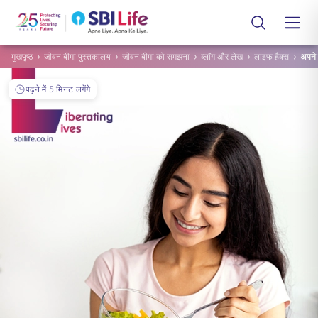
Skip to Main Content
Open Accessibility Menu
सर्च बार
मुखपृष्ठ
जीवन बीमा पुस्तकालय
जीवन बीमा को समझना
ब्लॉग और लेख
लाइफ हैक्स
अपने 
लॉगिन
M0>9
पढ़ने में 5 मिनट लगेंगे
जीवन बीमा योजनाएँ
स्मार्ट ग्रुप केयर
समूह बीमा योजनाएँ
कर्मचारी
जीवन बीमा पुस्तकालय
भागीदारों
ग्राहक सेवाएं
उपकरण और कैलकुलेटर
हमारे बारे में
संपर्क