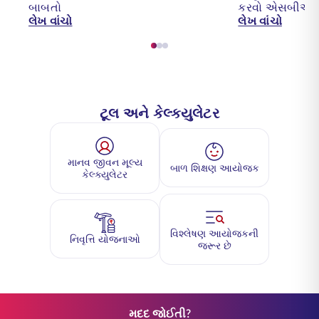
બાબતો
કરવો એસબીઆઇ
લેખ વાંચો
લેખ વાંચો
ટૂલ અને કેલ્ક્યુલેટર
માનવ જીવન મૂલ્ય
બાળ શિક્ષણ આયોજક
કેલ્ક્યુલેટર
વિશ્લેષણ આયોજકની
નિવૃત્તિ યોજનાઓ
જરૂર છે
મદદ જોઈતી?