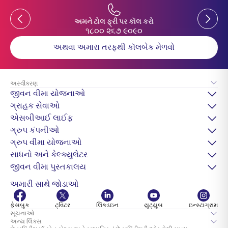
Previous
Previou
અમને ટોલ ફ્રી પર કૉલ કરો
૧૮૦૦ ૨૬૭ ૯૦૯૦
અથવા અમારા તરફથી કૉલબેક મેળવો
અસ્વીકરણ
જીવન વીમા યોજનાઓ
ગ્રાહક સેવાઓ
એસબીઆઈ લાઈફ
ગ્રુપ કંપનીઓ
ગ્રુપ વીમા યોજનાઓ
સાધનો અને કેલ્ક્યુલેટર
જીવન વીમા પુસ્તકાલય
અમારી સાથે જોડાઓ
ફેસબુક
ટ્વિટર
લિંક્ડઇન
યુટ્યુબ
ઇન્સ્ટાગ્રામ
સૂચનાઓ
અન્ય લિંક્સ