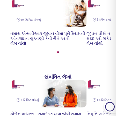
૧૦ મિનિટ વાંચ્યું
5 મિનિટ વાંચ્યું
તમારા એસબીઆઇ જીવન વીમા પ્રીમિયમની
જીવન વીમો તમને 
ઓનલાઇન ચુકવણી કેવી રીતે કરવી
મદદ કરી શકે છે
લેખ વાંચો
લેખ વાંચો
સંબંધિત લેખો
7 મિનિટ વાંચ્યું
14 મિનિટ વાંચ્ય
કોરોનાવાયરસ - તમારે જાણવા જેવી તમામ
નિવૃત્તિ માટે સ્ટે