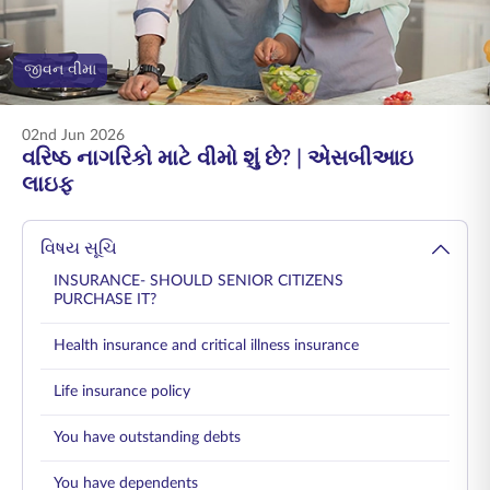
ENGLISH
જીવન વીમા
ઑનલાઇન ખરીદો
પ્રીમિયમ ચૂકવો
1800 267 9090
02nd Jun 2026
વરિષ્ઠ નાગરિકો માટે વીમો શું છે? | એસબીઆઇ
લાઇફ
વિષય સૂચિ
INSURANCE- SHOULD SENIOR CITIZENS
PURCHASE IT?
Health insurance and critical illness insurance
Life insurance policy
You have outstanding debts
You have dependents