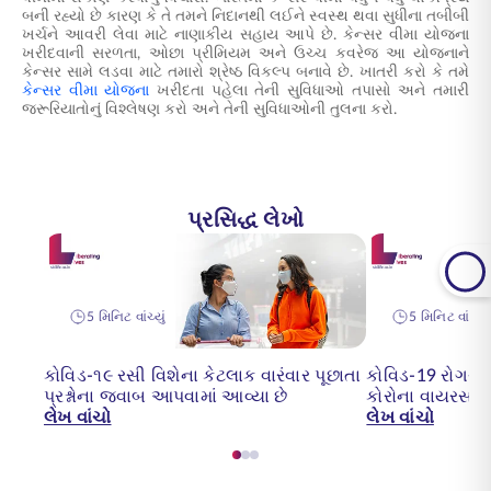
બની રહ્યો છે કારણ કે તે તમને નિદાનથી લઈને સ્વસ્થ થવા સુધીના તબીબી
ખર્ચને આવરી લેવા માટે નાણાકીય સહાય આપે છે.
કેન્સર વીમા
યોજના
ખરીદવાની સરળતા, ઓછા પ્રીમિયમ અને ઉચ્ચ કવરેજ આ યોજનાને
કેન્સર સામે લડવા માટે તમારો શ્રેષ્ઠ વિકલ્પ બનાવે છે. ખાતરી કરો કે તમે
કેન્સર વીમા યોજના
ખરીદતા પહેલા તેની સુવિધાઓ તપાસો અને તમારી
જરૂરિયાતોનું વિશ્લેષણ કરો અને તેની સુવિધાઓની તુલના કરો.
પ્રસિદ્ધ લેખો
5 મિનિટ વાંચ્યું
5 મિનિટ વાંચ્યું
કોવિડ-૧૯ રસી વિશેના કેટલાક વારંવાર પૂછાતા
કોવિડ-19 રોગચાળ
પ્રશ્નોના જવાબ આપવામાં આવ્યા છે
કોરોના વાયરસ
લેખ વાંચો
લેખ વાંચો