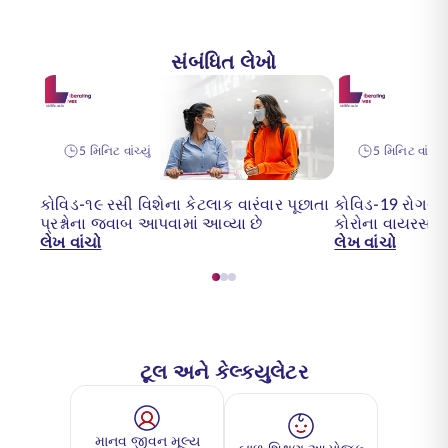
સંબંધિત લેખો
5 મિનિટ વાંચ્યું
5 મિનિટ વાંચ્યું
કોવિડ-૧૯ રસી વિશેના કેટલાક વારંવાર પૂછાતા
કોવિડ-19 રોગચાળ
પ્રશ્નોના જવાબ આપવામાં આવ્યા છે
કોરોના વાયરસ
લેખ વાંચો
લેખ વાંચો
ટૂલ અને કેલ્ક્યુલેટર
માનવ જીવન મૂલ્ય