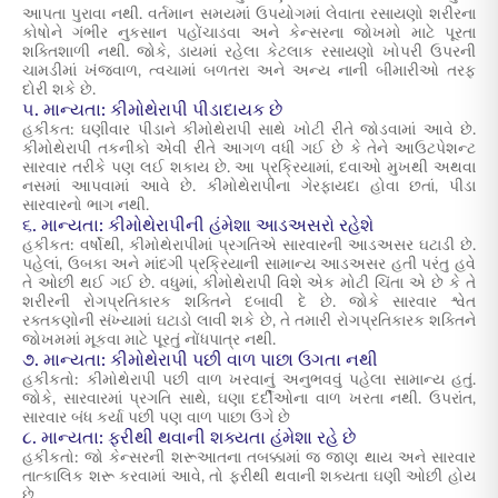
આપતા પુરાવા નથી. વર્તમાન સમયમાં ઉપયોગમાં લેવાતા રસાયણો શરીરના
કોષોને ગંભીર નુકસાન પહોંચાડવા અને કેન્સરના જોખમો માટે પૂરતા
શક્તિશાળી નથી. જોકે, ડાયમાં રહેલા કેટલાક રસાયણો ખોપરી ઉપરની
ચામડીમાં ખંજવાળ, ત્વચામાં બળતરા અને અન્ય નાની બીમારીઓ તરફ
દોરી શકે છે.
૫. માન્યતા: કીમોથેરાપી પીડાદાયક છે
હકીકત: ઘણીવાર પીડાને કીમોથેરાપી સાથે ખોટી રીતે જોડવામાં આવે છે.
કીમોથેરાપી તકનીકો એવી રીતે આગળ વધી ગઈ છે કે તેને આઉટપેશન્ટ
સારવાર તરીકે પણ લઈ શકાય છે. આ પ્રક્રિયામાં, દવાઓ મુખથી અથવા
નસમાં આપવામાં આવે છે. કીમોથેરાપીના ગેરફાયદા હોવા છતાં, પીડા
સારવારનો ભાગ નથી.
૬. માન્યતા: કીમોથેરાપીની હંમેશા આડઅસરો રહેશે
હકીકત: વર્ષોથી, કીમોથેરાપીમાં પ્રગતિએ સારવારની આડઅસર ઘટાડી છે.
પહેલાં, ઉબકા અને માંદગી પ્રક્રિયાની સામાન્ય આડઅસર હતી પરંતુ હવે
તે ઓછી થઈ ગઈ છે. વધુમાં, કીમોથેરાપી વિશે એક મોટી ચિંતા એ છે કે તે
શરીરની રોગપ્રતિકારક શક્તિને દબાવી દે છે. જોકે સારવાર શ્વેત
રક્તકણોની સંખ્યામાં ઘટાડો લાવી શકે છે, તે તમારી રોગપ્રતિકારક શક્તિને
જોખમમાં મૂકવા માટે પૂરતું નોંધપાત્ર નથી.
૭. માન્યતા: કીમોથેરાપી પછી વાળ પાછા ઉગતા નથી
હકીકતો: કીમોથેરાપી પછી વાળ ખરવાનું અનુભવવું પહેલા સામાન્ય હતું.
જોકે, સારવારમાં પ્રગતિ સાથે, ઘણા દર્દીઓના વાળ ખરતા નથી. ઉપરાંત,
સારવાર બંધ કર્યા પછી પણ વાળ પાછા ઉગે છે
૮. માન્યતા: ફરીથી થવાની શક્યતા હંમેશા રહે છે
હકીકતો: જો કેન્સરની શરૂઆતના તબક્કામાં જ જાણ થાય અને સારવાર
તાત્કાલિક શરૂ કરવામાં આવે, તો ફરીથી થવાની શક્યતા ઘણી ઓછી હોય
છે.