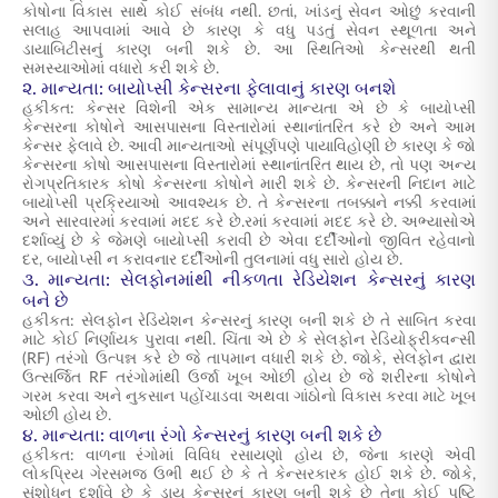
કોષોના વિકાસ સાથે કોઈ સંબંધ નથી. છતાં, ખાંડનું સેવન ઓછું કરવાની
સલાહ આપવામાં આવે છે કારણ કે વધુ પડતું સેવન સ્થૂળતા અને
ડાયાબિટીસનું કારણ બની શકે છે. આ સ્થિતિઓ કેન્સરથી થતી
સમસ્યાઓમાં વધારો કરી શકે છે.
૨. માન્યતા: બાયોપ્સી કેન્સરના ફેલાવાનું કારણ બનશે
હકીકત:
કેન્સર વિશેની એક સામાન્ય માન્યતા
એ છે કે બાયોપ્સી
કેન્સરના કોષોને આસપાસના વિસ્તારોમાં સ્થાનાંતરિત કરે છે અને આમ
કેન્સર ફેલાવે છે. આવી માન્યતાઓ સંપૂર્ણપણે પાયાવિહોણી છે કારણ કે જો
કેન્સરના કોષો આસપાસના વિસ્તારોમાં સ્થાનાંતરિત થાય છે, તો પણ અન્ય
રોગપ્રતિકારક કોષો કેન્સરના કોષોને મારી શકે છે. કેન્સરની નિદાન માટે
બાયોપ્સી પ્રક્રિયાઓ આવશ્યક છે. તે કેન્સરના તબક્કાને નક્કી કરવામાં
અને સારવારમાં કરવામાં મદદ કરે છે.રમાં કરવામાં મદદ કરે છે. અભ્યાસોએ
દર્શાવ્યું છે કે જેમણે બાયોપ્સી કરાવી છે એવા દર્દીઓનો જીવિત રહેવાનો
દર, બાયોપ્સી ન કરાવનાર દર્દીઓની તુલનામાં વધુ સારો હોય છે.
૩. માન્યતા: સેલફોનમાંથી નીકળતા રેડિયેશન કેન્સરનું કારણ
બને છે
હકીકત: સેલફોન રેડિયેશન કેન્સરનું કારણ બની શકે છે તે સાબિત કરવા
માટે કોઈ નિર્ણાયક પુરાવા નથી. ચિંતા એ છે કે સેલફોન રેડિયોફ્રીક્વન્સી
(RF) તરંગો ઉત્પન્ન કરે છે જે તાપમાન વધારી શકે છે. જોકે, સેલફોન દ્વારા
ઉત્સર્જિત RF તરંગોમાંથી ઉર્જા ખૂબ ઓછી હોય છે જે શરીરના કોષોને
ગરમ કરવા અને નુકસાન પહોંચાડવા અથવા ગાંઠોનો વિકાસ કરવા માટે ખૂબ
ઓછી હોય છે.
૪. માન્યતા: વાળના રંગો કેન્સરનું કારણ બની શકે છે
હકીકત: વાળના રંગોમાં વિવિધ રસાયણો હોય છે, જેના કારણે એવી
લોકપ્રિય ગેરસમજ ઉભી થઈ છે કે તે કેન્સરકારક હોઈ શકે છે. જોકે,
સંશોધન દર્શાવે છે કે ડાય કેન્સરનું કારણ બની શકે છે તેના કોઈ પુષ્ટિ