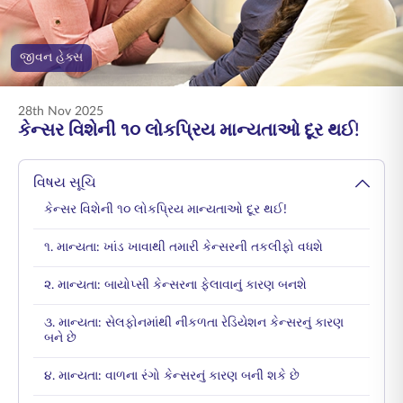
ENGLISH
જીવન હેક્સ
ઑનલાઇન ખરીદો
પ્રીમિયમ ચૂકવો
1800 267 9090
28th Nov 2025
કેન્સર વિશેની ૧૦ લોકપ્રિય માન્યતાઓ દૂર થઈ!
વિષય સૂચિ
કેન્સર વિશેની ૧૦ લોકપ્રિય માન્યતાઓ દૂર થઈ!
૧. માન્યતા: ખાંડ ખાવાથી તમારી કેન્સરની તકલીફો વધશે
૨. માન્યતા: બાયોપ્સી કેન્સરના ફેલાવાનું કારણ બનશે
૩. માન્યતા: સેલફોનમાંથી નીકળતા રેડિયેશન કેન્સરનું કારણ
બને છે
૪. માન્યતા: વાળના રંગો કેન્સરનું કારણ બની શકે છે