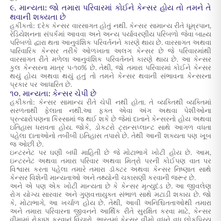
૯. માન્યતા: જો તમારા પરિવારમાં કોઈને કેન્સર હોય તો તમને તે
થવાની શક્યતા છે
હકીકતો: દરેક કેન્સર વારસાગત હોતું નથી. કેન્સર સામાન્ય રીતે ધૂમ્રપાન,
રેડિયેશનના સંપર્કમાં આવવા અને અન્ય પર્યાવરણીય પરિબળો જેવા બાહ્ય
પરિબળો દ્વારા થતા આનુવંશિક પરિવર્તનને કારણે થાય છે. વારસાગત અથવા
પારિવારિક કેન્સર તરીકે ઓળખાતા અલગ કેન્સર છે જે પરિવારમાંથી
વારસાગત રીતે મળેલા આનુવંશિક પરિવર્તનને કારણે થાય છે. આ કેન્સર
કુલ કેન્સરના માત્ર ૫-૧૦% છે. તેથી, જો તમારા પરિવારમાં કોઈને કેન્સર
થયું હોય અથવા થયું હતું તો તમને કેન્સર થવાની સંભાવના કેન્સરના
પ્રકાર પર આધારિત છે.
૧૦. માન્યતા: કેન્સર ચેપી છે
હકીકતો: કેન્સર સામાન્ય રીતે ચેપી નથી હોતા. તે વ્યક્તિથી વ્યક્તિમાં
સરળતાથી ફેલાતા નથી.આ ફક્ત એવા અંગ અથવા પેશીઓના
પ્રત્યારોપણના કિસ્સામાં જ થઈ શકે છે જેમાં દાતાને કેન્સરનો હોય અથવા
ઇતિહાસ ધરાવતા હોય. જોકે, ડોકટરો ટ્રાન્સપ્લાન્ટ સાથે આગળ વધતા
પહેલા દાતાઓનો તબીબી ઇતિહાસ તપાસે છે. તેથી આની શક્યતા પણ ખૂબ
જ ઓછી છે.
ઇન્ટરનેટ પર ઘણી બધી માહિતી છે જે મોટાભાગે ખોટી હોય છે. આમ,
ઇન્ટરનેટ અથવા તમારા પરિવાર અથવા મિત્રો પરની કોઈપણ વાત પર
વિશ્વાસ કરતા પહેલા તમારે તમારા ડૉક્ટર અથવા કેન્સર નિષ્ણાત સાથે
કેન્સર વિશેની માન્યતાઓ અને તથ્યોની ચકાસણી કરવાની જરૂર છે.
અને એ પણ એક ખોટી માન્યતા છે કે કેન્સર મૃત્યુદંડ છે. આ જીવલેણ
રોગ યોગ્ય સારવાર અને ગુણવત્તાયુક્ત સંભાળ સાથે મટાડી શકાય છે. જો
કે, મોટાભાગે, આ ખર્ચાળ હોય છે. તેથી, આવી અનિશ્ચિતતાઓથી તમારા
અને તમારા પરિવારના જીવનને આર્થિક રીતે સુરક્ષિત કરવા માટે,
કેન્સર
વીમામાં
રોકાણ કરવાનું વિચારો.
ભારતમાં કેન્સર વીમો
વધુને વધુ લોકપ્રિય