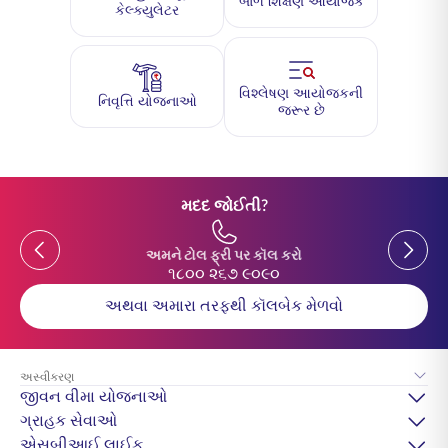
બાળ શિક્ષણ આયોજક
કેલ્ક્યુલેટર
વિશ્લેષણ આયોજકની
નિવૃત્તિ યોજનાઓ
જરૂર છે
મદદ જોઈતી?
Previous
Previou
અમને ટોલ ફ્રી પર કૉલ કરો
૧૮૦૦ ૨૬૭ ૯૦૯૦
અથવા અમારા તરફથી કૉલબેક મેળવો
અસ્વીકરણ
જીવન વીમા યોજનાઓ
ગ્રાહક સેવાઓ
એસબીઆઈ લાઈફ