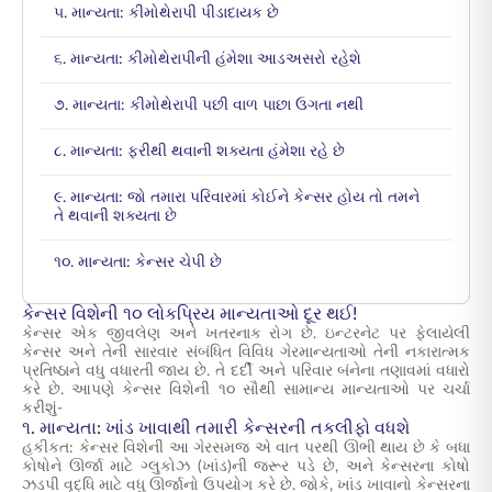
૫. માન્યતા: કીમોથેરાપી પીડાદાયક છે
૬. માન્યતા: કીમોથેરાપીની હંમેશા આડઅસરો રહેશે
૭. માન્યતા: કીમોથેરાપી પછી વાળ પાછા ઉગતા નથી
૮. માન્યતા: ફરીથી થવાની શક્યતા હંમેશા રહે છે
૯. માન્યતા: જો તમારા પરિવારમાં કોઈને કેન્સર હોય તો તમને
તે થવાની શક્યતા છે
૧૦. માન્યતા: કેન્સર ચેપી છે
કેન્સર વિશેની ૧૦ લોકપ્રિય માન્યતાઓ દૂર થઈ!
કેન્સર એક જીવલેણ અને ખતરનાક રોગ છે. ઇન્ટરનેટ પર ફેલાયેલી
કેન્સર અને તેની સારવાર સંબંધિત વિવિધ ગેરમાન્યતાઓ
તેની નકારાત્મક
પ્રતિષ્ઠાને વધુ વધારતી જાય છે. તે દર્દી અને પરિવાર બંનેના તણાવમાં વધારો
કરે છે. આપણે
કેન્સર વિશેની ૧૦ સૌથી સામાન્ય માન્યતાઓ
પર ચર્ચા
કરીશું-
૧. માન્યતા: ખાંડ ખાવાથી તમારી કેન્સરની તકલીફો વધશે
હકીકત: કેન્સર વિશેની આ ગેરસમજ એ વાત પરથી ઊભી થાય છે કે બધા
કોષોને ઊર્જા માટે ગ્લુકોઝ (ખાંડ)ની જરૂર પડે છે, અને કેન્સરના કોષો
ઝડપી વૃદ્ધિ માટે વધુ ઊર્જાનો ઉપયોગ કરે છે. જોકે, ખાંડ ખાવાનો કેન્સરના