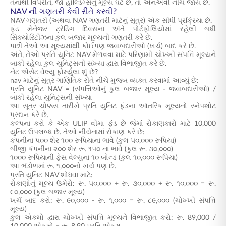
તેનાથી વિપરીત, જો હોલ્ડિંગ્સનું મૂલ્ય ઘટે છે, તો એનએવી નીચે જાય છે.
NAV ની ગણતરી કેવી રીતે કરવી?
NAV ગણતરી (અથવા NAV ગણતરી માટેનું સૂત્ર) એક સીધી પ્રક્રિયા છે.
ફંડ મેનેજર ટ્રેડિંગ દિવસના અંતે પોર્ટફોલિયોમાં રહેલી બધી
સિક્યોરિટીઝના કુલ બજાર મૂલ્યની ગણતરી કરે છે.
પછી તેઓ આ મૂલ્યમાંથી કોઈપણ જવાબદારીઓ (ખર્ચ) બાદ કરે છે.
અંતે, તેઓ પ્રતિ યુનિટ NAV મેળવવા માટે પરિણામી ચોખ્ખી સંપત્તિ મૂલ્યને
બાકી રહેલા કુલ યુનિટ્સની સંખ્યા દ્વારા વિભાજીત કરે છે.
નેટ એસેટ વેલ્યુ ફોર્મ્યુલા શું છે?
nav માટેનું સૂત્ર ગાણિતિક રીતે નીચે મુજબ વ્યક્ત કરવામાં આવ્યું છે:
પ્રતિ યુનિટ NAV = (સંપત્તિઓનું કુલ બજાર મૂલ્ય - જવાબદારીઓ) /
બાકી રહેલા યુનિટ્સની સંખ્યા
આ સૂત્ર ચોક્કસ તારીખે પ્રતિ યુનિટ ફંડના આંતરિક મૂલ્યનો સ્નેપશોટ
પ્રદાન કરે છે.
કલ્પના કરો કે એક ULIP વીમા ફંડ છે જેમાં રોકાણકારો માટે 10,000
યુનિટ ઉપલબ્ધ છે. તેઓ નીચેનામાં રોકાણ કરે છે:
કંપનીના ૫૦૦ શેર ૧૦૦ રૂપિયાના ભાવે (કુલ ૫૦,૦૦૦ રૂપિયા)
બીજી કંપનીના ૨૦૦ શેર રૂ. ૧૫૦ ના ભાવે (કુલ રૂ. ૩૦,૦૦૦)
૧૦૦૦ રૂપિયાની ફેસ વેલ્યુના ૧૦ બોન્ડ (કુલ ૧૦,૦૦૦ રૂપિયા)
આ ભંડોળમાં રૂ. ૧,૦૦૦નો ખર્ચ પણ છે.
પ્રતિ યુનિટ NAV શોધવા માટે:
રોકાણોનું મૂલ્ય ઉમેરો: રૂ. ૫૦,૦૦૦ + રૂ. ૩૦,૦૦૦ + રૂ. ૧૦,૦૦૦ = રૂ.
૯૦,૦૦૦ (કુલ બજાર મૂલ્ય)
ખર્ચ બાદ કરો: રૂ. ૯૦,૦૦૦ - રૂ. ૧,૦૦૦ = રૂ. ૮૯,૦૦૦ (ચોખ્ખી સંપત્તિ
મૂલ્ય)
કુલ એકમો દ્વારા ચોખ્ખી સંપત્તિ મૂલ્યને વિભાજીત કરો: રૂ. 89,000 /