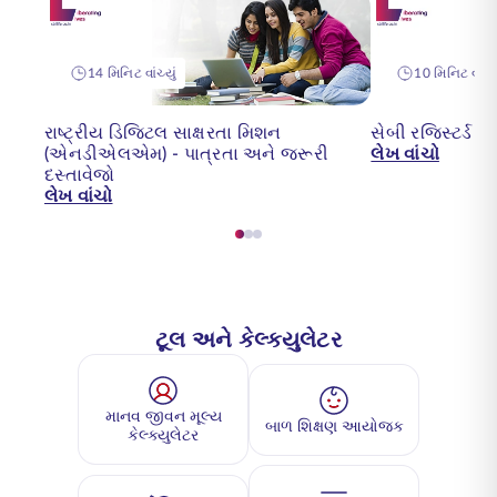
14 મિનિટ વાંચ્યું
10 મિનિટ વાંચ્ય
રાષ્ટ્રીય ડિજિટલ સાક્ષરતા મિશન
સેબી રજિસ્ટર્ડ
(એનડીએલએમ) - પાત્રતા અને જરૂરી
લેખ વાંચો
દસ્તાવેજો
લેખ વાંચો
ટૂલ અને કેલ્ક્યુલેટર
માનવ જીવન મૂલ્ય
બાળ શિક્ષણ આયોજક
કેલ્ક્યુલેટર