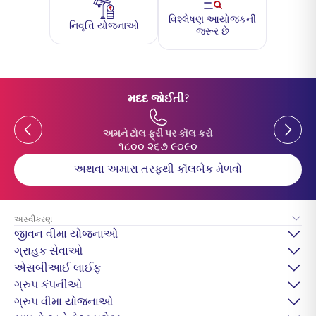
વિશ્લેષણ આયોજકની
નિવૃત્તિ યોજનાઓ
જરૂર છે
મદદ જોઈતી?
Previous
Previou
અમને ટોલ ફ્રી પર કૉલ કરો
૧૮૦૦ ૨૬૭ ૯૦૯૦
અથવા અમારા તરફથી કૉલબેક મેળવો
અસ્વીકરણ
જીવન વીમા યોજનાઓ
ગ્રાહક સેવાઓ
એસબીઆઈ લાઈફ
ગ્રુપ કંપનીઓ
ગ્રુપ વીમા યોજનાઓ