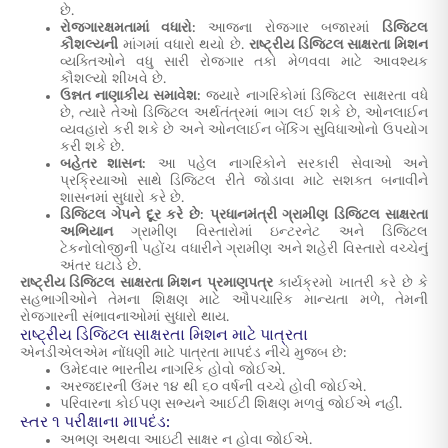
છે.
રોજગારક્ષમતામાં વધારો:
આજના રોજગાર બજારમાં
ડિજિટલ
કૌશલ્યની
માંગમાં વધારો થયો છે.
રાષ્ટ્રીય ડિજિટલ સાક્ષરતા મિશન
વ્યક્તિઓને વધુ સારી રોજગાર તકો મેળવવા માટે આવશ્યક
કૌશલ્યો શીખવે છે.
ઉન્નત નાણાકીય સમાવેશ:
જ્યારે નાગરિકોમાં ડિજિટલ સાક્ષરતા વધે
છે, ત્યારે તેઓ ડિજિટલ અર્થતંત્રમાં ભાગ લઈ શકે છે, ઓનલાઈન
વ્યવહારો કરી શકે છે અને ઓનલાઈન બેંકિંગ સુવિધાઓનો ઉપયોગ
કરી શકે છે.
બહેતર શાસન:
આ પહેલ નાગરિકોને સરકારી સેવાઓ અને
પ્રક્રિયાઓ સાથે ડિજિટલ રીતે જોડાવા માટે સશક્ત બનાવીને
શાસનમાં સુધારો કરે છે.
ડિજિટલ ગેપને દૂર કરે છે:
પ્રધાનમંત્રી ગ્રામીણ ડિજિટલ સાક્ષરતા
અભિયાન
ગ્રામીણ વિસ્તારોમાં ઇન્ટરનેટ અને ડિજિટલ
ટેકનોલોજીની પહોંચ વધારીને ગ્રામીણ અને શહેરી વિસ્તારો વચ્ચેનું
અંતર ઘટાડે છે.
રાષ્ટ્રીય ડિજિટલ સાક્ષરતા મિશન
પ્રમાણપત્ર
કાર્યક્રમો ખાતરી કરે છે કે
સહભાગીઓને તેમના શિક્ષણ માટે ઔપચારિક માન્યતા મળે, તેમની
રોજગારની સંભાવનાઓમાં સુધારો થાય.
રાષ્ટ્રીય ડિજિટલ સાક્ષરતા મિશન માટે પાત્રતા
એનડીએલએમ નોંધણી માટે પાત્રતા માપદંડ નીચે મુજબ છે:
ઉમેદવાર ભારતીય નાગરિક હોવો જોઈએ.
અરજદારની ઉંમર ૧૪ થી ૬૦ વર્ષની વચ્ચે હોવી જોઈએ.
પરિવારના કોઈપણ સભ્યને આઈટી શિક્ષણ મળવું જોઈએ નહીં.
સ્તર ૧ પરીક્ષાના માપદંડ:
અભણ અથવા આઇટી સાક્ષર ન હોવા જોઈએ.