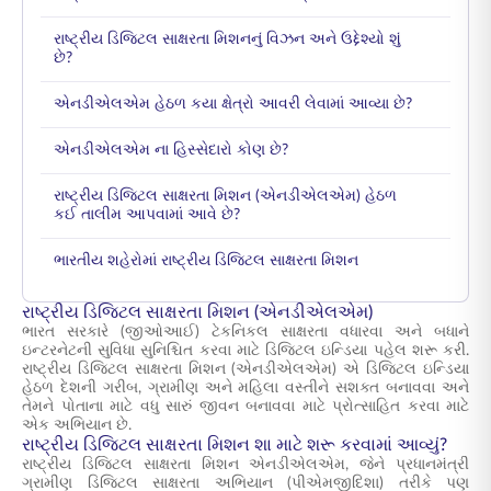
રાષ્ટ્રીય ડિજિટલ સાક્ષરતા મિશનનું વિઝન અને ઉદ્દેશ્યો શું
છે?
એનડીએલએમ હેઠળ કયા ક્ષેત્રો આવરી લેવામાં આવ્યા છે?
એનડીએલએમ ના હિસ્સેદારો કોણ છે?
રાષ્ટ્રીય ડિજિટલ સાક્ષરતા મિશન (એનડીએલએમ) હેઠળ
કઈ તાલીમ આપવામાં આવે છે?
ભારતીય શહેરોમાં રાષ્ટ્રીય ડિજિટલ સાક્ષરતા મિશન
રાષ્ટ્રીય ડિજિટલ સાક્ષરતા મિશન (એનડીએલએમ)
ભારત સરકારે (જીઓઆઈ) ટેકનિકલ સાક્ષરતા વધારવા અને બધાને
ઇન્ટરનેટની સુવિધા સુનિશ્ચિત કરવા માટે ડિજિટલ ઇન્ડિયા પહેલ શરૂ કરી.
રાષ્ટ્રીય ડિજિટલ સાક્ષરતા મિશન (એનડીએલએમ) એ ડિજિટલ ઇન્ડિયા
હેઠળ દેશની ગરીબ, ગ્રામીણ અને મહિલા વસ્તીને સશક્ત બનાવવા અને
તેમને પોતાના માટે વધુ સારું જીવન બનાવવા માટે પ્રોત્સાહિત કરવા માટે
એક અભિયાન છે.
રાષ્ટ્રીય ડિજિટલ સાક્ષરતા મિશન શા માટે શરૂ કરવામાં આવ્યું?
રાષ્ટ્રીય ડિજિટલ સાક્ષરતા મિશન એનડીએલએમ, જેને પ્રધાનમંત્રી
ગ્રામીણ ડિજિટલ સાક્ષરતા અભિયાન (પીએમજીદિશા) તરીકે પણ