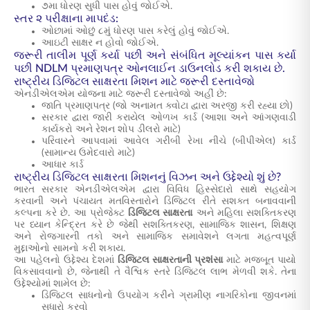
૭મા ધોરણ સુધી પાસ હોવું જોઈએ.
સ્તર ૨ પરીક્ષાના માપદંડ:
ઓછામાં ઓછું ૮મું ધોરણ પાસ કરેલું હોવું જોઈએ.
આઇટી સાક્ષર ન હોવો જોઈએ.
જરૂરી તાલીમ પૂર્ણ કર્યા પછી અને સંબંધિત મૂલ્યાંકન પાસ કર્યા
પછી NDLM પ્રમાણપત્ર ઓનલાઈન ડાઉનલોડ કરી શકાય છે.
રાષ્ટ્રીય ડિજિટલ સાક્ષરતા મિશન માટે જરૂરી દસ્તાવેજો
એનડીએલએમ યોજના માટે જરૂરી દસ્તાવેજો અહીં છે:
જાતિ પ્રમાણપત્ર (જો અનામત ક્વોટા દ્વારા અરજી કરી રહ્યા છો)
સરકાર દ્વારા જારી કરાયેલ ઓળખ કાર્ડ (આશા અને આંગણવાડી
કાર્યકરો અને રેશન શોપ ડીલરો માટે)
પરિવારને આપવામાં આવેલ ગરીબી રેખા નીચે (બીપીએલ) કાર્ડ
(સામાન્ય ઉમેદવારો માટે)
આધાર કાર્ડ
રાષ્ટ્રીય ડિજિટલ સાક્ષરતા મિશનનું વિઝન અને ઉદ્દેશ્યો શું છે?
ભારત સરકાર એનડીએલએમ દ્વારા વિવિધ હિસ્સેદારો સાથે સહયોગ
કરવાની અને પંચાયત મતવિસ્તારોને ડિજિટલ રીતે સશક્ત બનાવવાની
કલ્પના કરે છે. આ પ્રોજેક્ટ
ડિજિટલ સાક્ષરતા
અને મહિલા સશક્તિકરણ
પર ધ્યાન કેન્દ્રિત કરે છે જેથી સશક્તિકરણ, સામાજિક શાસન, શિક્ષણ
અને રોજગારની તકો અને સામાજિક સમાવેશને લગતા મહત્વપૂર્ણ
મુદ્દાઓનો સામનો કરી શકાય.
આ પહેલનો ઉદ્દેશ્ય દેશમાં
ડિજિટલ સાક્ષરતાની પ્રશંસા
માટે મજબૂત પાયો
વિકસાવવાનો છે, જેનાથી તે વૈશ્વિક સ્તરે ડિજિટલ લાભ મેળવી શકે. તેના
ઉદ્દેશ્યોમાં શામેલ છે:
ડિજિટલ સાધનોનો ઉપયોગ કરીને ગ્રામીણ નાગરિકોના જીવનમાં
સુધારો કરવો