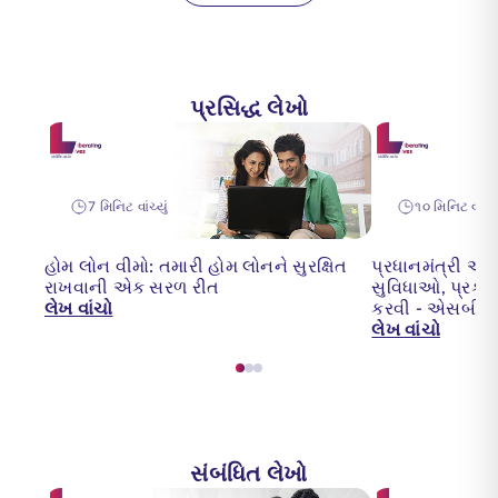
પ્રસિદ્ધ લેખો
7 મિનિટ વાંચ્યું
૧૦ મિનિટ વાંચ્યુ
હોમ લોન વીમો: તમારી હોમ લોનને સુરક્ષિત
પ્રધાનમંત્રી આ
રાખવાની એક સરળ રીત
સુવિધાઓ, પ્રકાર
લેખ વાંચો
કરવી - એસબી
લેખ વાંચો
સંબંધિત લેખો