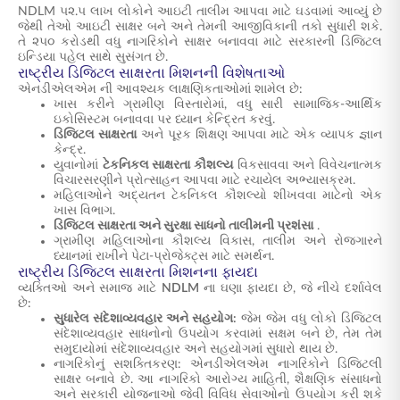
NDLM ૫૨.૫ લાખ લોકોને આઇટી તાલીમ આપવા માટે ઘડવામાં આવ્યું છે
જેથી તેઓ આઇટી સાક્ષર બને અને તેમની આજીવિકાની તકો સુધારી શકે.
તે ૨૫૦ કરોડથી વધુ નાગરિકોને સાક્ષર બનાવવા માટે સરકારની ડિજિટલ
ઇન્ડિયા પહેલ સાથે સુસંગત છે.
રાષ્ટ્રીય ડિજિટલ સાક્ષરતા મિશનની વિશેષતાઓ
એનડીએલએમ ની આવશ્યક લાક્ષણિકતાઓમાં શામેલ છે:
ખાસ કરીને ગ્રામીણ વિસ્તારોમાં, વધુ સારી સામાજિક-આર્થિક
ઇકોસિસ્ટમ બનાવવા પર ધ્યાન કેન્દ્રિત કરવું.
ડિજિટલ સાક્ષરતા
અને પૂરક શિક્ષણ આપવા માટે એક વ્યાપક જ્ઞાન
કેન્દ્ર.
યુવાનોમાં
ટેકનિકલ સાક્ષરતા કૌશલ્ય
વિકસાવવા અને વિવેચનાત્મક
વિચારસરણીને પ્રોત્સાહન આપવા માટે રચાયેલ અભ્યાસક્રમ.
મહિલાઓને અદ્યતન ટેકનિકલ કૌશલ્યો શીખવવા માટેનો એક
ખાસ વિભાગ.
ડિજિટલ સાક્ષરતા અને સુરક્ષા સાધનો તાલીમની પ્રશંસા
.
ગ્રામીણ મહિલાઓના કૌશલ્ય વિકાસ, તાલીમ અને રોજગારને
ધ્યાનમાં રાખીને પેટા-પ્રોજેક્ટ્સ માટે સમર્થન.
રાષ્ટ્રીય ડિજિટલ સાક્ષરતા મિશનના ફાયદા
વ્યક્તિઓ અને સમાજ માટે
NDLM
ના ઘણા ફાયદા છે, જે નીચે દર્શાવેલ
છે:
સુધારેલ સંદેશાવ્યવહાર અને સહયોગ:
જેમ જેમ વધુ લોકો ડિજિટલ
સંદેશાવ્યવહાર સાધનોનો ઉપયોગ કરવામાં સક્ષમ બને છે, તેમ તેમ
સમુદાયોમાં સંદેશાવ્યવહાર અને સહયોગમાં સુધારો થાય છે.
નાગરિકોનું સશક્તિકરણ: એનડીએલએમ નાગરિકોને ડિજિટલી
સાક્ષર બનાવે છે. આ નાગરિકો આરોગ્ય માહિતી, શૈક્ષણિક સંસાધનો
અને સરકારી યોજનાઓ જેવી વિવિધ સેવાઓનો ઉપયોગ કરી શકે