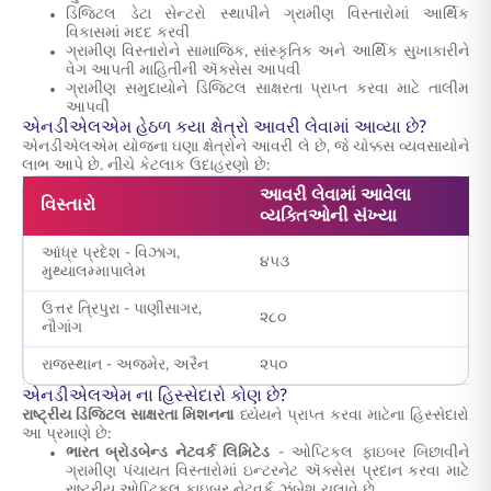
ડિજિટલ ડેટા સેન્ટરો સ્થાપીને ગ્રામીણ વિસ્તારોમાં આર્થિક
વિકાસમાં મદદ કરવી
ગ્રામીણ વિસ્તારોને સામાજિક, સાંસ્કૃતિક અને આર્થિક સુખાકારીને
વેગ આપતી માહિતીની ઍક્સેસ આપવી
ગ્રામીણ સમુદાયોને ડિજિટલ સાક્ષરતા પ્રાપ્ત કરવા માટે તાલીમ
આપવી
એનડીએલએમ હેઠળ કયા ક્ષેત્રો આવરી લેવામાં આવ્યા છે?
એનડીએલએમ યોજના ઘણા ક્ષેત્રોને આવરી લે છે, જે ચોક્કસ વ્યવસાયોને
લાભ આપે છે. નીચે કેટલાક ઉદાહરણો છે:
આવરી લેવામાં આવેલા
વિસ્તારો
વ
વ્યક્તિઓની સંખ્યા
આંધ્ર પ્રદેશ - વિઝાગ,
૪૫૩
મ
મુથ્યાલમ્માપાલેમ
ઉત્તર ત્રિપુરા - પાણીસાગર,
૨૮૦
ખ
નૌગાંગ
રાજસ્થાન - અજમેર, અરૈન
૨૫૦
વ
એનડીએલએમ ના હિસ્સેદારો કોણ છે?
રાષ્ટ્રીય ડિજિટલ સાક્ષરતા મિશનના
ધ્યેયને પ્રાપ્ત કરવા માટેના હિસ્સેદારો
આ પ્રમાણે છે:
ભારત બ્રોડબેન્ડ નેટવર્ક લિમિટેડ
- ઓપ્ટિકલ ફાઇબર બિછાવીને
ગ્રામીણ પંચાયત વિસ્તારોમાં ઇન્ટરનેટ ઍક્સેસ પ્રદાન કરવા માટે
રાષ્ટ્રીય ઓપ્ટિકલ ફાઇબર નેટવર્ક ઝુંબેશ ચલાવે છે.