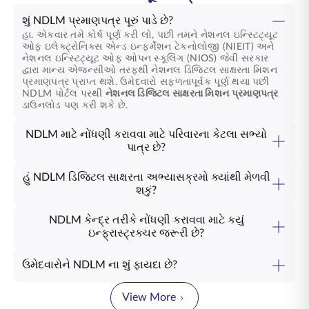
શું NDLM પ્રમાણપત્ર પૂરું પાડે છે?
હા. એકવાર તમે કોર્ષ પૂર્ણ કરી લો, પછી તમને નેશનલ ઇન્સ્ટિટ્યૂટ
ઓફ ઇલેક્ટ્રોનિક્સ એન્ડ ઇન્ફર્મેશન ટેકનોલોજી (NIEIT) અને
નેશનલ ઇન્સ્ટિટ્યૂટ ઓફ ઓપન સ્કૂલિંગ (NIOS) જેવી સરકાર
દ્વારા માન્ય એજન્સીઓ તરફથી નેશનલ ડિજિટલ સાક્ષરતા મિશન
પ્રમાણપત્ર પ્રાપ્ત થશે. ઉમેદવારો સફળતાપૂર્વક પૂર્ણ થયા પછી
NDLM પોર્ટલ પરથી
નેશનલ ડિજિટલ સાક્ષરતા મિશન પ્રમાણપત્ર
ડાઉનલોડ પણ કરી શકે છે.
NDLM માટે નોંધણી કરાવવા માટે પરિવારના કેટલા સભ્યો
પાત્ર છે?
હું NDLM ડિજિટલ સાક્ષરતા અભ્યાસક્રમો ક્યાંથી મેળવી
શકું?
NDLM કેન્દ્ર તરીકે નોંધણી કરાવવા માટે કયું
ઇન્ફ્રાસ્ટ્રક્ચર જરૂરી છે?
ઉમેદવારોને NDLM ના શું ફાયદા છે?
View More