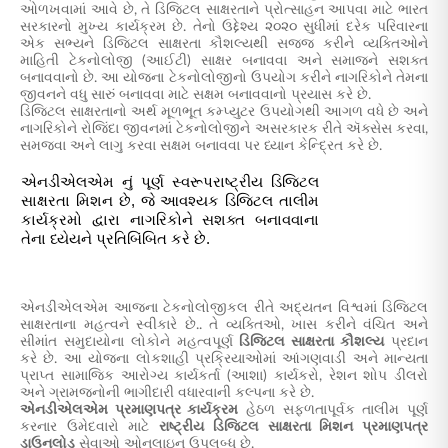
ઓળખવામાં આવે છે, તે ડિજિટલ સાક્ષરતાને પ્રોત્સાહન આપવા માટે ભારત
સરકારનો મુખ્ય કાર્યક્રમ છે. તેનો ઉદ્દેશ્ય ૨૦૨૦ સુધીમાં દરેક પરિવારના
એક સભ્યને ડિજિટલ સાક્ષરતા કૌશલ્યથી સજ્જ કરીને વ્યક્તિઓને
માહિતી ટેકનોલોજી (આઈટી) સાક્ષર બનાવવા અને સમાજને સશક્ત
બનાવવાનો છે. આ યોજના ટેકનોલોજીનો ઉપયોગ કરીને નાગરિકોને તેમના
જીવનને વધુ સારું બનાવવા માટે સક્ષમ બનાવવાનો પ્રયાસ કરે છે.
ડિજિટલ સાક્ષરતાનો અર્થ મૂળભૂત કમ્પ્યુટર ઉપયોગથી આગળ વધે છે અને
નાગરિકોને રોજિંદા જીવનમાં ટેકનોલોજીને અસરકારક રીતે ઍક્સેસ કરવા,
સમજવા અને લાગુ કરવા સક્ષમ બનાવવા પર ધ્યાન કેન્દ્રિત કરે છે.
એનડીએલએમ નું પૂર્ણ સ્વરૂપરાષ્ટ્રીય ડિજિટલ
સાક્ષરતા મિશન છે, જે આવશ્યક ડિજિટલ તાલીમ
કાર્યક્રમો દ્વારા નાગરિકોને સશક્ત બનાવવાના
તેના ધ્યેયને પ્રતિબિંબિત કરે છે.
એનડીએલએમ આજના ટેકનોલોજીકલ રીતે અદ્યતન વિશ્વમાં ડિજિટલ
સાક્ષરતાના મહત્વને સ્વીકારે છે.. તે વ્યક્તિઓ, ખાસ કરીને વંચિત અને
સીમાંત સમુદાયોના લોકોને મહત્વપૂર્ણ
ડિજિટલ સાક્ષરતા કૌશલ્ય
પ્રદાન
કરે છે. આ યોજના લોકશાહી પ્રક્રિયાઓમાં આંગણવાડી અને માન્યતા
પ્રાપ્ત સામાજિક આરોગ્ય કાર્યકર્તા (આશા) કાર્યકરો, રેશન શોપ ડીલરો
અને ગ્રામજનોની ભાગીદારી વધારવાની કલ્પના કરે છે.
એનડીએલએમ પ્રમાણપત્ર કાર્યક્રમ
હેઠળ સફળતાપૂર્વક તાલીમ પૂર્ણ
કરનાર ઉમેદવારો માટે
રાષ્ટ્રીય ડિજિટલ સાક્ષરતા મિશન પ્રમાણપત્ર
ડાઉનલોડ
સેવાઓ ઓનલાઇન ઉપલબ્ધ છે.