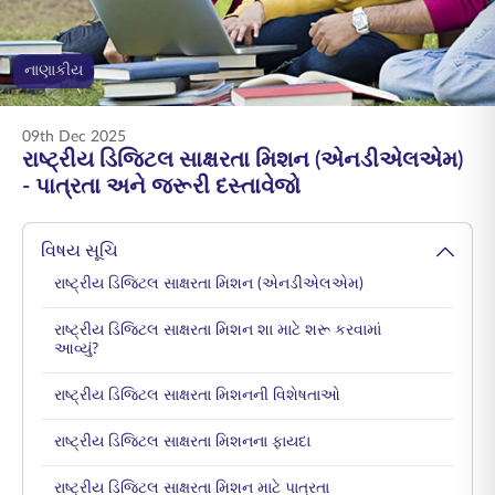
ENGLISH
નાણાકીય
ઑનલાઇન ખરીદો
પ્રીમિયમ ચૂકવો
1800 267 9090
09th Dec 2025
રાષ્ટ્રીય ડિજિટલ સાક્ષરતા મિશન (એનડીએલએમ)
- પાત્રતા અને જરૂરી દસ્તાવેજો
વિષય સૂચિ
રાષ્ટ્રીય ડિજિટલ સાક્ષરતા મિશન (એનડીએલએમ)
રાષ્ટ્રીય ડિજિટલ સાક્ષરતા મિશન શા માટે શરૂ કરવામાં
આવ્યું?
રાષ્ટ્રીય ડિજિટલ સાક્ષરતા મિશનની વિશેષતાઓ
રાષ્ટ્રીય ડિજિટલ સાક્ષરતા મિશનના ફાયદા
રાષ્ટ્રીય ડિજિટલ સાક્ષરતા મિશન માટે પાત્રતા