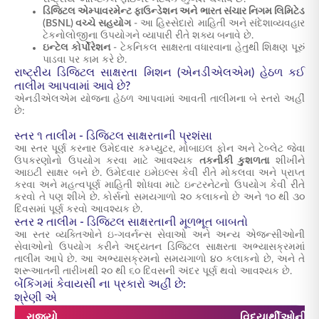
ડિજિટલ એમ્પાવરમેન્ટ ફાઉન્ડેશન અને ભારત સંચાર નિગમ લિમિટેડ
(BSNL) વચ્ચે સહયોગ
- આ હિસ્સેદારો માહિતી અને સંદેશાવ્યવહાર
ટેકનોલોજીના ઉપયોગને વ્યાપારી રીતે શક્ય બનાવે છે.
ઇન્ટેલ કોર્પોરેશન
- ટેકનિકલ સાક્ષરતા વધારવાના હેતુથી શિક્ષણ પૂરું
પાડવા પર કામ કરે છે.
રાષ્ટ્રીય ડિજિટલ સાક્ષરતા મિશન (એનડીએલએમ) હેઠળ કઈ
તાલીમ આપવામાં આવે છે?
એનડીએલએમ યોજના હેઠળ આપવામાં આવતી તાલીમના બે સ્તરો અહીં
છે:
સ્તર ૧ તાલીમ - ડિજિટલ સાક્ષરતાની પ્રશંસા
આ સ્તર પૂર્ણ કરનાર ઉમેદવાર કમ્પ્યુટર, મોબાઇલ ફોન અને ટેબ્લેટ જેવા
ઉપકરણોનો ઉપયોગ કરવા માટે આવશ્યક
તકનીકી કુશળતા
શીખીને
આઇટી સાક્ષર બને છે. ઉમેદવાર ઇમેઇલ્સ કેવી રીતે મોકલવા અને પ્રાપ્ત
કરવા અને મહત્વપૂર્ણ માહિતી શોધવા માટે ઇન્ટરનેટનો ઉપયોગ કેવી રીતે
કરવો તે પણ શીખે છે. કોર્સનો સમયગાળો ૨૦ કલાકનો છે અને ૧૦ થી ૩૦
દિવસમાં પૂર્ણ કરવો આવશ્યક છે.
સ્તર ૨ તાલીમ - ડિજિટલ સાક્ષરતાની મૂળભૂત બાબતો
આ સ્તર વ્યક્તિઓને ઇ-ગવર્નન્સ સેવાઓ અને અન્ય એજન્સીઓની
સેવાઓનો ઉપયોગ કરીને અદ્યતન ડિજિટલ સાક્ષરતા અભ્યાસક્રમમાં
તાલીમ આપે છે. આ અભ્યાસક્રમનો સમયગાળો ૪૦ કલાકનો છે, અને તે
શરૂઆતની તારીખથી ૨૦ થી ૬૦ દિવસની અંદર પૂર્ણ થવો આવશ્યક છે.
બેંકિંગમાં કેવાયસી ના પ્રકારો અહીં છે:
શ્રેણી એ
રાજ્યો
વિદ્યાર્થીઓની સં