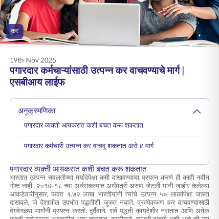
ENGLISH
कर
ऑनलाइन खरेदी करा
प्रीमियम भरा
1800 267 9090
19th Nov 2025
पगारदार कर्मचाऱ्यांसाठी उत्पन्न कर वाचवण्याचे मार्ग |
एसबीआय लाईफ
अनुक्रमणिका
पगारदार व्यक्ती आयकरात कशी बचत करू शकतात
पगारदार कर्मचारी उत्पन्न कर वाचवू शकतात असे ४ मार्ग
पगारदार व्यक्ती आयकरात कशी बचत करू शकतात
भारतात उत्पन्न सवलतीच्या मर्यादेपेक्षा कमी दाखवण्याचा प्रयत्न करणे ही काही नवीन
गोष्ट नाही. २०१७-१८ च्या अर्थसंकल्पात अर्थमंत्री अरुण जेटली यांनी जाहीर केलेल्या
आकडेवारीनुसार, फक्त १.७२ लाख भारतीयांनी त्यांचे उत्पन्न ५० लाखांपेक्षा जास्त
दाखवले, जे देशातील उपभोग पद्धतीशी जुळत नव्हते. प्रत्येकजण कर वाचवण्यासाठी
वेगवेगळ्या मार्गांनी प्रयत्न करतो. दुर्दैवाने, सर्व पद्धती कायदेशीर नसतात आणि अनेक