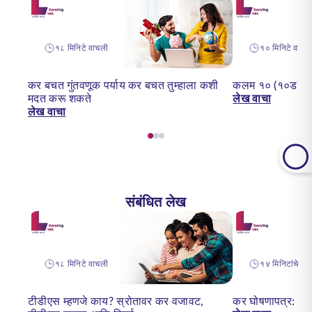
१८ मिनिटे वाचली
१० मिनिटे वाचल
कर बचत गुंतवणूक पर्याय कर बचत तुम्हाला कशी
कलम १० (१०ड) म्
मदत करू शकते
लेख वाचा
लेख वाचा
संबंधित लेख
१८ मिनिटे वाचली
१४ मिनिटांचे वा
टीडीएस म्हणजे काय? स्रोतावर कर वजावट,
कर घोषणापत्र: आयक