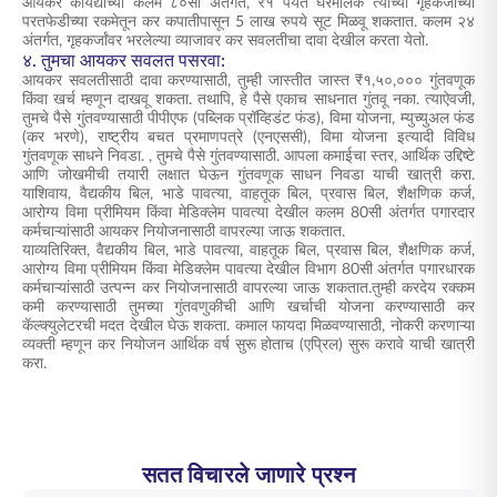
आयकर कायद्याच्या कलम ८०सी अंतर्गत, ₹१ पर्यंत घरमालक त्यांच्या गृहकर्जाच्या
परतफेडीच्या रकमेतून कर कपातीपासून 5 लाख रुपये सूट मिळवू शकतात. कलम २४
अंतर्गत, गृहकर्जांवर भरलेल्या व्याजावर कर सवलतीचा दावा देखील करता येतो.
४. तुमचा आयकर सवलत पसरवा:
आयकर सवलतीसाठी दावा करण्यासाठी, तुम्ही जास्तीत जास्त ₹१,५०,००० गुंतवणूक
किंवा खर्च म्हणून दाखवू शकता. तथापि, हे पैसे एकाच साधनात गुंतवू नका. त्याऐवजी,
तुमचे पैसे गुंतवण्यासाठी पीपीएफ (पब्लिक प्रॉव्हिडंट फंड), विमा योजना, म्युच्युअल फंड
(कर भरणे), राष्ट्रीय बचत प्रमाणपत्रे (एनएससी), विमा योजना इत्यादी विविध
गुंतवणूक साधने निवडा. , तुमचे पैसे गुंतवण्यासाठी. आपला कमाईचा स्तर, आर्थिक उद्दिष्टे
आणि जोखमीची तयारी लक्षात घेऊन गुंतवणूक साधन निवडा याची खात्री करा.
याशिवाय, वैद्यकीय बिल, भाडे पावत्या, वाहतूक बिल, प्रवास बिल, शैक्षणिक कर्ज,
आरोग्य विमा प्रीमियम किंवा मेडिक्लेम पावत्या देखील कलम 80सी अंतर्गत पगारदार
कर्मचाऱ्यांसाठी आयकर नियोजनासाठी वापरल्या जाऊ शकतात.
याव्यतिरिक्त, वैद्यकीय बिल, भाडे पावत्या, वाहतूक बिल, प्रवास बिल, शैक्षणिक कर्ज,
आरोग्य विमा प्रीमियम किंवा मेडिक्लेम पावत्या देखील विभाग 80सी अंतर्गत पगारधारक
कर्मचाऱ्यांसाठी उत्पन्न कर नियोजनासाठी वापरल्या जाऊ शकतात.तुम्ही करदेय रक्कम
कमी करण्यासाठी तुमच्या गुंतवणुकीची आणि खर्चाची योजना करण्यासाठी कर
कॅल्क्युलेटरची मदत देखील घेऊ शकता. कमाल फायदा मिळवण्यासाठी, नोकरी करणाऱ्या
व्यक्ती म्हणून कर नियोजन आर्थिक वर्ष सुरू होताच (एप्रिल) सुरू करावे याची खात्री
करा.
सतत विचारले जाणारे प्रश्न