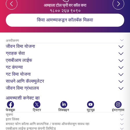
Previous
Previou
आम्हाला टोल फ्री वर कॉल करा
१८०० २६७ ९०९०
किंवा आमच्याकडून कॉलबॅक मिळवा
अस्वीकरण
जीवन विमा योजना
ग्राहक सेवा
एसबीआय लाईफ
गट कंपन्या
गट विमा योजना
साधने आणि कॅल्क्युलेटर
जीवन विमा ग्रंथालय
आमच्याशी कनेक्ट व्हा
फेसबुक
ट्विटर
लिंक्डइन
युट्यूब
इंस्टाग्राम
सूचना
इतर लिंक्स
बनावट फोन कॉल्स आणि काल्पनिक / फसव्या ऑफर्सपासून सावध रहा
एसबीआय लाईफ इन्शुरन्स कंपनी लिमिटेड