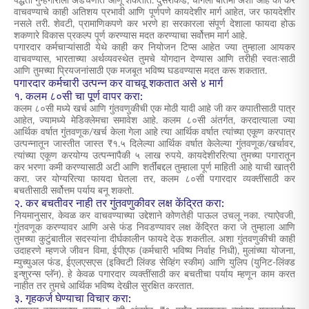
पद्धती गुन्हेगाराला अडचणीत आणू शकतात. दुसरीकडे, चांगली बातमी अशी आहे की कर
वाचवण्याचे काही अतिशय प्रभावी आणि पूर्णपणे कायदेशीर मार्ग आहेत, जर फायदेशीर
नसले तरी. शेवटी, प्रामाणिकपणे कर भरणे हा सरकारला संपूर्ण देशाला फायदा होऊ
शकणारे विकास प्रकल्प पूर्ण करण्यास मदत करण्याचा सर्वोत्तम मार्ग आहे.
पगारदार कर्मचाऱ्यांसाठी येथे काही कर नियोजन टिप्स आहेत ज्या तुम्हाला आयकर
वाचवण्यास, भारताच्या अर्थव्यवस्थेत तुमचे योगदान देण्यास आणि तरीही स्वतःसाठी
आणि तुमच्या प्रियजनांसाठी एक मजबूत भविष्य घडवण्यास मदत करू शकतात.
पगारदार कर्मचारी उत्पन्न कर वाचवू शकतात असे ४ मार्ग
१. कलम ८०सी चा पूर्ण वापर करा:
कलम ८०सी मध्ये खर्च आणि गुंतवणुकीची एक मोठी यादी आहे जी कर कपातीसाठी पात्र
आहेत, ज्यामध्ये मेडिक्लेमचा समावेश आहे.
कलम ८०सी
अंतर्गत, करदात्याला ज्या
आर्थिक वर्षात गुंतवणूक/खर्च केला गेला आहे त्या आर्थिक वर्षात त्यांच्या एकूण करपात्र
उत्पन्नातून जास्तीत जास्त ₹१.५ दिलेल्या आर्थिक वर्षात केलेल्या गुंतवणूक/खर्चावर,
त्यांच्या एकूण करयोग्य उत्पन्नापैकी ५ लाख रुपये. कायदेशीररित्या तुमच्या पगारातून
कर भरणा कमी करण्यासाठी अटी आणि शर्तींबद्दल तुम्हाला पूर्ण माहिती आहे याची खात्री
करा. जर योग्यरित्या फायदा घेतला तर, कलम ८०सी पगारदार व्यक्तींसाठी कर
बचतीसाठी सर्वोत्तम पर्याय बनू शकतो.
२. कर बचतीवर नाही तर गुंतवणुकीवर लक्ष केंद्रित करा:
नियमानुसार, केवळ कर वाचवण्याच्या उद्देशाने कोणतेही पाऊल उचलू नका. त्याऐवजी,
गुंतवणूक करण्यावर आणि असे फंड निवडण्यावर लक्ष केंद्रित करा जे तुम्हाला आणि
तुमच्या कुटुंबातील सदस्यांना दीर्घकालीन फायदे देऊ शकतील. अशा गुंतवणुकीची काही
उदाहरणे म्हणजे जीवन विमा, ईपीएफ (कर्मचारी भविष्य निर्वाह निधी), मुलांच्या योजना,
म्युच्युअल फंड, ईएलएसएस (इक्विटी लिंक्ड सेव्हिंग स्कीम) आणि
युलिप
(युनिट-लिंक्ड
इन्शुरन्स प्लॅन). हे केवळ पगारदार व्यक्तींसाठी कर बचतीचा पर्याय म्हणून काम करत
नाहीत तर तुमचे आर्थिक भविष्य देखील सुरक्षित करतात.
३. गृहकर्ज घेण्याचा विचार करा: