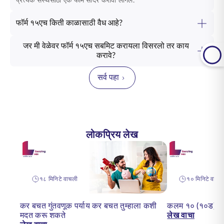
प्रत्येक संस्थेसाठी एक फॉर्म सादर करावा लागेल.
फॉर्म १५एच किती काळासाठी वैध आहे?
जर मी वेळेवर फॉर्म १५एच सबमिट करायला विसरलो तर काय
करावे?
सर्व पहा
लोकप्रिय लेख
१८ मिनिटे वाचली
१० मिनिटे वाचल
कर बचत गुंतवणूक पर्याय कर बचत तुम्हाला कशी
कलम १० (१०ड) म्
मदत करू शकते
लेख वाचा