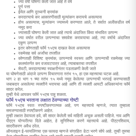
ज्या वर्षी घोषणा केली जात आहे ते वर्ष
पूर्ण पत्ता
ईमेल आणि दूरध्वनी क्रमांक
करदात्याचे कर आकारणीसाठी मूल्यांकन करायचे असल्यास
होय असल्यास, मूल्यांकन ज्यामध्ये करण्यात आले, ते सर्वात अलीकडील वर्ष
नमूद करा
ज्यासाठी घोषणा केली जात आहे त्याचे अंदाजित किंवा संभावित उत्पन्न
ज्या वर्षात वरील उत्पन्नाचा समावेश करावयाचा आहे, त्या वर्षाचे अंदाजित
एकूण उत्पन्न
इतर कोणताही फॉर्म १५एच दाखल केला असल्यास
रकमेसह सर्व अर्जांचा तपशील
कोणताही विशिष्ट क्रमांक, उत्पन्नाचे स्वरूप आणि उत्पन्नाची रकमेसह ज्या
कलमांतर्गत कर वजावटपात्र आहे, त्याबाबतचा तपशील
शेवटी, करदात्याच्या स्वाक्षरीनंतर पडताळणी केली जाते
या घोषणेसाठी अंदाजे उत्पन्न विचारणारा स्तंभ १५, हा एक महत्त्वाचा घटक आहे.
भाग २ हा भाग १ च्या स्तंभ १५ मध्ये नमूद केलेल्या उत्पन्नाची भरपाई करण्यासाठी
जबाबदार असलेल्या व्यक्तीने भरायचा आहे आणि ती व्यक्ती आयटी अधिकाऱ्यांना फॉर्म
सादर करेल.
तुम्ही येथे आयकर फॉर्म १५एच पाहू शकता.
फॉर्म १५एच भरताना लक्षात ठेवण्याच्या गोष्टी
फॉर्म १५एच स्वतः स्पष्टीकरणात्मक आहे, पण महत्त्वाचे म्हणजे, त्यात तुम्हाला
समजण्यासाठी स्पष्टीकरणे आहेत.
तुम्ही लक्षात ठेवायला हवे, की सादर केलेली सर्व माहिती अचूक असली पाहिजे. नाव आणि
पीएएन योग्यरीत्या दिले आहेत, हे सुनिश्चित करणे महत्त्वाचे आहे. पीएएनशिवाय,
सादरीकरण अवैध ठरेल.
ऑनलाइन ई-फायलिंगचा एक फायदा म्हणजे संग्रहित डेटा भरणे सोपे आहे. तुम्ही तुमचा