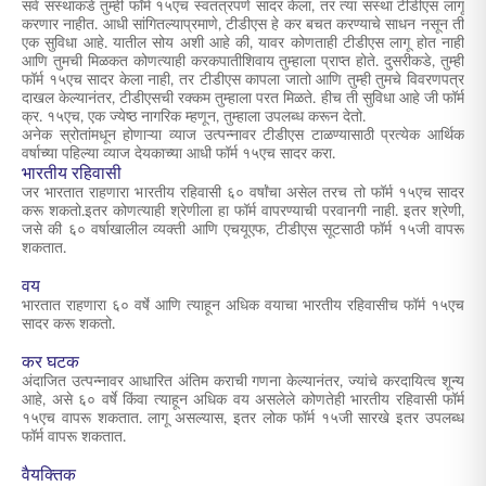
सर्व संस्थांकडे तुम्ही फॉर्म १५एच स्वतंत्रपणे सादर केला, तर त्या संस्था टीडीएस लागू
करणार नाहीत. आधी सांगितल्याप्रमाणे, टीडीएस हे कर बचत करण्याचे साधन नसून ती
एक सुविधा आहे. यातील सोय अशी आहे की, यावर कोणताही टीडीएस लागू होत नाही
आणि तुमची मिळकत कोणत्याही करकपातीशिवाय तुम्हाला प्राप्त होते. दुसरीकडे, तुम्ही
फॉर्म १५एच सादर केला नाही, तर टीडीएस कापला जातो आणि तुम्ही तुमचे विवरणपत्र
दाखल केल्यानंतर, टीडीएसची रक्कम तुम्हाला परत मिळते. हीच ती सुविधा आहे जी फॉर्म
क्र. १५एच, एक ज्येष्ठ नागरिक म्हणून, तुम्हाला उपलब्ध करून देतो.
अनेक स्रोतांमधून होणाऱ्या व्याज उत्पन्नावर टीडीएस टाळण्यासाठी प्रत्येक आर्थिक
वर्षाच्या पहिल्या व्याज देयकाच्या आधी फॉर्म १५एच सादर करा.
भारतीय रहिवासी
जर भारतात राहणारा भारतीय रहिवासी ६० वर्षांचा असेल तरच तो फॉर्म १५एच सादर
करू शकतो.इतर कोणत्याही श्रेणीला हा फॉर्म वापरण्याची परवानगी नाही. इतर श्रेणी,
जसे की ६० वर्षाखालील व्यक्ती आणि एचयूएफ, टीडीएस सूटसाठी फॉर्म १५जी वापरू
शकतात.
वय
भारतात राहणारा ६० वर्षे आणि त्याहून अधिक वयाचा भारतीय रहिवासीच फॉर्म १५एच
सादर करू शकतो.
कर घटक
अंदाजित उत्पन्नावर आधारित अंतिम कराची गणना केल्यानंतर, ज्यांचे करदायित्व शून्य
आहे, असे ६० वर्षे किंवा त्याहून अधिक वय असलेले कोणतेही भारतीय रहिवासी फॉर्म
१५एच वापरू शकतात. लागू असल्यास, इतर लोक फॉर्म १५जी सारखे इतर उपलब्ध
फॉर्म वापरू शकतात.
वैयक्तिक