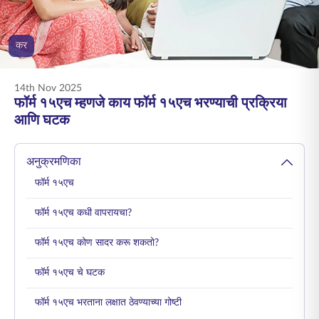
ENGLISH
कर
ऑनलाइन खरेदी करा
प्रीमियम भरा
1800 267 9090
14th Nov 2025
फॉर्म १५एच म्हणजे काय फॉर्म १५एच भरण्याची प्रक्रिया
आणि घटक
अनुक्रमणिका
फॉर्म १५एच
फॉर्म १५एच कधी वापरायचा?
फॉर्म १५एच कोण सादर करू शकतो?
फॉर्म १५एच चे घटक
फॉर्म १५एच भरताना लक्षात ठेवण्याच्या गोष्टी