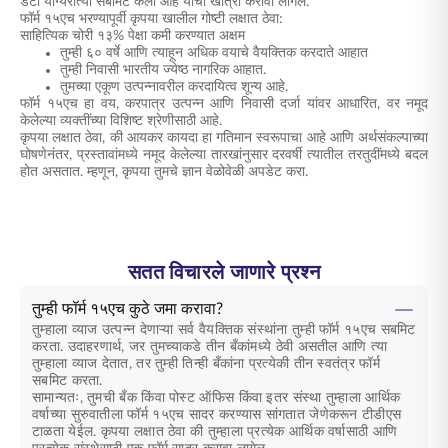
डेटा योग्यरीत्या सबमिट केला आहे याची खात्री करावी लागेल.
फॉर्म १५एच भरण्यापूर्वी कृपया खालील गोष्टी लक्षात ठेवा:
साहित्यिक चोरी १३% पेक्षा कमी करण्यात अक्षम
तुम्ही ६० वर्षे आणि त्याहून अधिक वयाचे वैयक्तिक करदाते आहात
तुम्ही निवासी भारतीय ज्येष्ठ नागरिक आहात.
तुमच्या एकूण उत्पन्नावरील करदायित्व शून्य आहे.
फॉर्म १५एच हा वय, करपात्र उत्पन्न आणि निवासी दर्जा यांवर आधारित, वर नमूद
केलेल्या व्यक्तींच्या विशिष्ट श्रेणीसाठी आहे.
कृपया लक्षात ठेवा, की आयकर कायदा हा गतिमान स्वरूपाचा आहे आणि अर्थसंकल्पाच्या
घोषणेनंतर, प्रस्तावांमध्ये नमूद केलेल्या तारखांनुसार दरवर्षी त्यातील तरतुदींमध्ये बदल
होत असतात. म्हणून, कृपया तुमचे ज्ञान वेळोवेळी अपडेट करा.
सतत विचारले जाणारे प्रश्न
तुम्ही फॉर्म १५एच कुठे जमा करावा?
तुम्हाला व्याज उत्पन्न देणाऱ्या सर्व वैयक्तिक संस्थांना तुम्ही फॉर्म १५एच सबमिट
करता. उदाहरणार्थ, जर तुमच्याकडे तीन बँकांमध्ये ठेवी असतील आणि त्या
तुम्हाला व्याज देतात, तर तुम्ही तिन्ही बँकांना प्रत्येकी तीन स्वतंत्र फॉर्म
सबमिट करता.
सामान्यतः, तुमची बँक किंवा पोस्ट ऑफिस किंवा इतर संस्था तुम्हाला आर्थिक
वर्षाच्या सुरुवातीला फॉर्म १५एच सादर करण्यास सांगतात जेणेकरून टीडीएस
टाळता येईल. कृपया लक्षात ठेवा की तुम्हाला प्रत्येक आर्थिक वर्षासाठी आणि