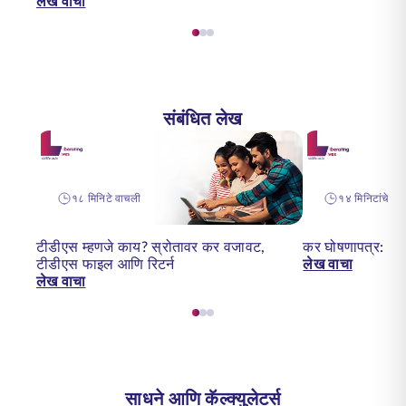
लेख वाचा
संबंधित लेख
१८ मिनिटे वाचली
१४ मिनिटांचे वा
टीडीएस म्हणजे काय? स्रोतावर कर वजावट,
कर घोषणापत्र: आयक
टीडीएस फाइल आणि रिटर्न
लेख वाचा
लेख वाचा
साधने आणि कॅल्क्युलेटर्स