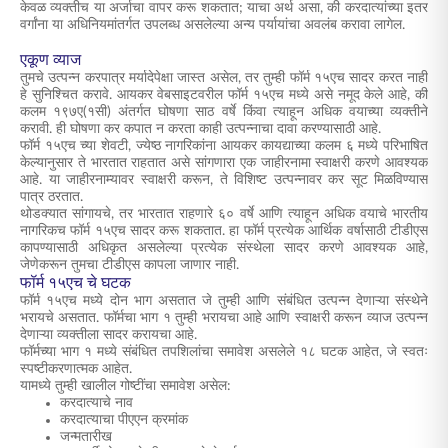
केवळ व्यक्तीच या अर्जाचा वापर करू शकतात; याचा अर्थ असा, की करदात्यांच्या इतर
वर्गांना या अधिनियमांतर्गत उपलब्ध असलेल्या अन्य पर्यायांचा अवलंब करावा लागेल.
एकूण व्याज
तुमचे उत्पन्न करपात्र मर्यादेपेक्षा जास्त असेल, तर तुम्ही फॉर्म १५एच सादर करत नाही
हे सुनिश्चित करावे. आयकर वेबसाइटवरील फॉर्म १५एच मध्ये असे नमूद केले आहे, की
कलम १९७ए(१सी) अंतर्गत घोषणा साठ वर्षे किंवा त्याहून अधिक वयाच्या व्यक्तीने
करावी. ही घोषणा कर कपात न करता काही उत्पन्नाचा दावा करण्यासाठी आहे.
फॉर्म १५एच च्या शेवटी, ज्येष्ठ नागरिकांना आयकर कायद्याच्या कलम ६ मध्ये परिभाषित
केल्यानुसार ते भारतात राहतात असे सांगणारा एक जाहीरनामा स्वाक्षरी करणे आवश्यक
आहे. या जाहीरनाम्यावर स्वाक्षरी करून, ते विशिष्ट उत्पन्नावर कर सूट मिळविण्यास
पात्र ठरतात.
थोडक्यात सांगायचे, तर भारतात राहणारे ६० वर्षे आणि त्याहून अधिक वयाचे भारतीय
नागरिकच फॉर्म १५एच सादर करू शकतात. हा फॉर्म प्रत्येक आर्थिक वर्षासाठी टीडीएस
कापण्यासाठी अधिकृत असलेल्या प्रत्येक संस्थेला सादर करणे आवश्यक आहे,
जेणेकरून तुमचा टीडीएस कापला जाणार नाही.
फॉर्म १५एच चे घटक
फॉर्म १५एच मध्ये दोन भाग असतात जे तुम्ही आणि संबंधित उत्पन्न देणाऱ्या संस्थेने
भरायचे असतात. फॉर्मचा भाग १ तुम्ही भरायचा आहे आणि स्वाक्षरी करून व्याज उत्पन्न
देणाऱ्या व्यक्तीला सादर करायचा आहे.
फॉर्मच्या भाग १ मध्ये संबंधित तपशिलांचा समावेश असलेले १८ घटक आहेत, जे स्वतः
स्पष्टीकरणात्मक आहेत.
यामध्ये तुम्ही खालील गोष्टींचा समावेश असेल:
करदात्याचे नाव
करदात्याचा पीएएन क्रमांक
जन्मतारीख