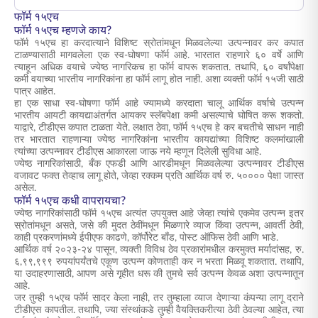
फॉर्म १५एच
फॉर्म १५एच म्हणजे काय?
फॉर्म १५एच हा करदात्याने विशिष्ट स्रोतांमधून मिळवलेल्या उत्पन्नावर कर कपात
टाळण्यासाठी मागवलेला एक स्व-घोषणा फॉर्म आहे. भारतात राहणारे ६० वर्षे आणि
त्याहून अधिक वयाचे ज्येष्ठ नागरिकच हा फॉर्म वापरू शकतात. तथापि, ६० वर्षांपेक्षा
कमी वयाच्या भारतीय नागरिकांना हा फॉर्म लागू होत नाही. अशा व्यक्ती फॉर्म १५जी साठी
पात्र आहेत.
हा एक साधा स्व-घोषणा फॉर्म आहे ज्यामध्ये करदाता चालू आर्थिक वर्षाचे उत्पन्न
भारतीय आयटी कायद्याअंतर्गत आयकर स्लॅबपेक्षा कमी असल्याचे घोषित करू शकतो.
याद्वारे, टीडीएस कपात टाळता येते. लक्षात ठेवा, फॉर्म १५एच हे कर बचतीचे साधन नाही
तर भारतात राहणाऱ्या ज्येष्ठ नागरिकांना भारतीय कायद्यांच्या विशिष्ट कलमांखाली
त्यांच्या उत्पन्नावर टीडीएस आकारला जाऊ नये म्हणून दिलेली सुविधा आहे.
ज्येष्ठ नागरिकांसाठी, बँक एफडी आणि आरडीमधून मिळवलेल्या उत्पन्नावर टीडीएस
वजावट फक्त तेव्हाच लागू होते, जेव्हा रक्कम प्रति आर्थिक वर्ष रु. ५०००० पेक्षा जास्त
असेल.
फॉर्म १५एच कधी वापरायचा?
ज्येष्ठ नागरिकांसाठी फॉर्म १५एच अत्यंत उपयुक्त आहे जेव्हा त्यांचे एकमेव उत्पन्न इतर
स्रोतांमधून असते, जसे की मुदत ठेवींमधून मिळणारे व्याज किंवा उत्पन्न, आवर्ती ठेवी,
काही प्रकरणांमध्ये ईपीएफ काढणे, कॉर्पोरेट बाँड, पोस्ट ऑफिस ठेवी आणि भाडे.
आर्थिक वर्ष २०२३-२४ पासून, व्यक्ती विविध ठेव प्रकारांमधील करमुक्त मर्यादांसह, रु.
६,९९,९९९ रुपयांपर्यंतचे एकूण उत्पन्न कोणताही कर न भरता मिळवू शकतात. तथापि,
या उदाहरणासाठी, आपण असे गृहीत धरू की तुमचे सर्व उत्पन्न केवळ अशा उत्पन्नातून
आहे.
जर तुम्ही १५एच फॉर्म सादर केला नाही, तर तुम्हाला व्याज देणाऱ्या कंपन्या लागू दराने
टीडीएस कापतील. तथापि, ज्या संस्थांकडे तुम्ही वैयक्तिकरीत्या ठेवी ठेवल्या आहेत, त्या