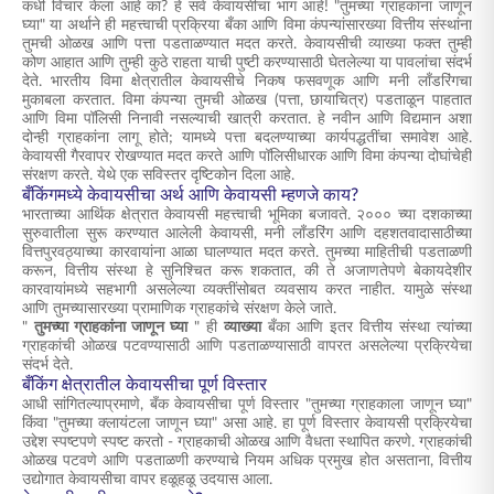
कधी विचार केला आहे का? हे सर्व केवायसीचा भाग आहे! "तुमच्या ग्राहकांना जाणून
घ्या" या अर्थाने ही महत्त्वाची प्रक्रिया बँका आणि विमा कंपन्यांसारख्या वित्तीय संस्थांना
तुमची ओळख आणि पत्ता पडताळण्यात मदत करते. केवायसीची व्याख्या फक्त तुम्ही
कोण आहात आणि तुम्ही कुठे राहता याची पुष्टी करण्यासाठी घेतलेल्या या पावलांचा संदर्भ
देते. भारतीय विमा क्षेत्रातील केवायसीचे निकष फसवणूक आणि मनी लाँडरिंगचा
मुकाबला करतात. विमा कंपन्या तुमची ओळख (पत्ता, छायाचित्र) पडताळून पाहतात
आणि विमा पॉलिसी निनावी नसल्याची खात्री करतात. हे नवीन आणि विद्यमान अशा
दोन्ही ग्राहकांना लागू होते; यामध्ये पत्ता बदलण्याच्या कार्यपद्धतींचा समावेश आहे.
केवायसी गैरवापर रोखण्यात मदत करते आणि पॉलिसीधारक आणि विमा कंपन्या दोघांचेही
संरक्षण करते. येथे एक सविस्तर दृष्टिकोन दिला आहे.
बँकिंगमध्ये केवायसीचा अर्थ आणि केवायसी म्हणजे काय?
भारताच्या आर्थिक क्षेत्रात केवायसी महत्त्वाची भूमिका बजावते. २००० च्या दशकाच्या
सुरुवातीला सुरू करण्यात आलेली केवायसी, मनी लाँडरिंग आणि दहशतवादासाठीच्या
वित्तपुरवठ्याच्या कारवायांना आळा घालण्यात मदत करते. तुमच्या माहितीची पडताळणी
करून, वित्तीय संस्था हे सुनिश्चित करू शकतात, की ते अजाणतेपणे बेकायदेशीर
कारवायांमध्ये सहभागी असलेल्या व्यक्तींसोबत व्यवसाय करत नाहीत. यामुळे संस्था
आणि तुमच्यासारख्या प्रामाणिक ग्राहकांचे संरक्षण केले जाते.
"
तुमच्या ग्राहकांना जाणून घ्या
" ही
व्याख्या
बँका आणि इतर वित्तीय संस्था त्यांच्या
ग्राहकांची ओळख पटवण्यासाठी आणि पडताळण्यासाठी वापरत असलेल्या प्रक्रियेचा
संदर्भ देते.
बँकिंग क्षेत्रातील केवायसीचा पूर्ण विस्तार
आधी सांगितल्याप्रमाणे, बँक केवायसीचा पूर्ण विस्तार "तुमच्या ग्राहकाला जाणून घ्या"
किंवा "तुमच्या क्लायंटला जाणून घ्या" असा आहे. हा पूर्ण विस्तार केवायसी प्रक्रियेचा
उद्देश स्पष्टपणे स्पष्ट करतो - ग्राहकाची ओळख आणि वैधता स्थापित करणे. ग्राहकांची
ओळख पटवणे आणि पडताळणी करण्याचे नियम अधिक प्रमुख होत असताना, वित्तीय
उद्योगात केवायसीचा वापर हळूहळू उदयास आला.