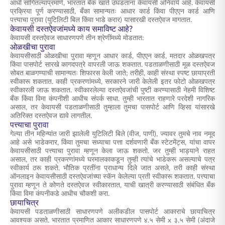
आधी सांगितल्याप्रमाणे, भारतात बँक खाते उघडताना केवायसी अनिवार्य आहे. केवायसी
प्रक्रिया पूर्ण करण्यासाठी, बँका सामान्यतः आधार कार्ड किंवा पीएएन कार्ड आणि
पत्त्याचा पुरावा (युटिलिटी बिल किंवा भाडे करार) यासारखी दस्तऐवज मागतात.
केवायसी दस्तऐवजांमध्ये काय समाविष्ट आहे?
केवायसी दस्तऐवज साधारणपणे तीन श्रेणींमध्ये मोडतात:
ओळखीचा पुरावा
केवायसीसाठी ओळखीचा पुरावा म्हणून आधार कार्ड, पीएएन कार्ड, मतदार ओळखपत्र
किंवा पासपोर्ट सारखे कागदपत्रे वापरली जाऊ शकतात. पडताळणीसाठी मूळ दस्तऐवज
सोबत बाळगण्याची सामान्यतः शिफारस केली जाते; तरीही, काही संस्था स्पष्ट छायाप्रती
स्वीकारू शकतात. काही प्रकरणांमध्ये, सरकारने जारी केलेली इतर फोटो ओळखपत्र
स्वीकारली जाऊ शकतात. स्वीकारलेल्या दस्तऐवजांची पुष्टी करण्यासाठी नेहमी विशिष्ट
बँक किंवा विमा कंपनीशी आधीच संपर्क साधा. तुम्ही भारतात राहणारे परदेशी नागरिक
असाल, तर केवायसी पडताळणीसाठी तुम्हाला तुमचा पासपोर्ट आणि व्हिसा यांसारखे
अतिरिक्त दस्तऐवज द्यावे लागतील.
पत्त्याचा पुरावा
गेल्या तीन महिन्यांत जारी झालेली युटिलिटी बिले (वीज, पाणी), ज्यावर तुमचे नाव नमूद
आहे असे भाडेकरार, किंवा तुमचा सध्याचा पत्ता दर्शवणारी बँक स्टेटमेंट्स, यांचा वापर
केवायसीसाठी पत्त्याचा पुरावा म्हणून केला जाऊ शकतो. जर तुम्ही भाड्याने राहत
असाल, तर काही प्रकरणांमध्ये घरमालकाकडून तुम्ही त्यांचे भाडेकरू असल्याचे पत्र
स्वीकार्य ठरू शकते. भौतिक प्रतींना प्राधान्य दिले जात असले, तरी काही संस्था
ऑनलाइन केवायसीसाठी दस्तऐवजांच्या स्कॅन केलेल्या प्रती स्वीकारू शकतात. पत्त्याचा
पुरावा म्हणून ते कोणते दस्तऐवज स्वीकारतात, याची खात्री करण्यासाठी संबंधित बँक
किंवा विमा कंपनीकडे आधीच चौकशी करा.
छायाचित्र
केवायसी पडताळणीसाठी साधारणपणे अलीकडील पासपोर्ट आकाराचे छायाचित्र
आवश्यक असते. भारतात प्रमाणित आकार साधारणपणे ४.५ सेमी x ३.५ सेमी (अंदाजे