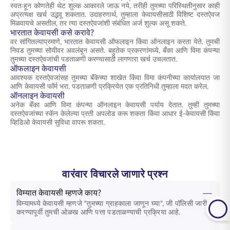
स्वतःहून कोणतेही थेट शुल्क आकारले जाऊ नये, तरीही तुमच्या परिस्थितीनुसार काही
अप्रत्यक्ष खर्च उद्भवू शकतात. उदाहरणार्थ, तुम्हाला केवायसीसाठी विशिष्ट दस्तऐवज
मिळवायचे असतील, तर त्या दस्तऐवजांशी संबंधित अर्ज शुल्क असू शकते.
भारतात केवायसी कसे करावे?
वर सांगितल्याप्रमाणे, भारतात केवायसी ऑफलाइन किंवा ऑनलाइन करता येते. तुमची
निवड तुमच्या सोयीवर अवलंबून असते. बहुतेक प्रकरणांमध्ये, बँका आणि विमा कंपन्या
तुमच्या दस्तऐवजांची पडताळणी करण्यासाठी लागणारा खर्च उचलतात.
ऑफलाइन केवायसी
आवश्यक दस्तऐवजांसह तुमच्या बँकेच्या शाखेत किंवा विमा कंपनीच्या कार्यालयात जा
आणि केवायसी फॉर्म भरा. पडताळणी प्रक्रियेत एक प्रतिनिधी तुम्हाला मदत करेल.
ऑनलाइन केवायसी
अनेक बँका आणि विमा कंपन्या ऑनलाइन केवायसी पर्याय देतात. तुम्ही तुमच्या
दस्तऐवजांच्या स्कॅन केलेल्या प्रती अपलोड करू शकता किंवा आधार ई-केवायसी किंवा
व्हिडिओ केवायसी सुविधा वापरू शकता.
वारंवार विचारले जाणारे प्रश्न
विम्यात केवायसी म्हणजे काय?
विम्यामध्ये केवायसी म्हणजे "तुमच्या ग्राहकाला जाणून घ्या", जी पॉलिसी जारी
करण्यापूर्वी तुमची ओळख आणि पत्ता पडताळण्याची प्रक्रिया आहे.