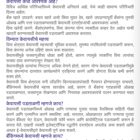
केवायसी कधी आवश्यक आहे?
विविध आर्थिक परिस्थितींमध्ये केवायसी अनिवार्य आहे. येथे काही सामान्य परिस्थिती
दिल्या आहेत:
बँक खाते उघडणे: बचत खाते असो किंवा मुदत ठेव, खाते उघडण्यापूर्वी बँकांना तुमची
ओळख आणि पत्ता पडताळण्यासाठी केवायसी दस्तऐवजांची आवश्यकता असते.
विमा खरेदी करणे: बँकांप्रमाणेच, विमा कंपन्या योग्य व्यक्तीला कव्हर देत आहेत याची
खात्री करण्यासाठी केवायसी पडताळणी आवश्यक करतात.
विम्यात केवायसीचे महत्त्व
विमा क्षेत्रात केवायसी महत्त्वाची भूमिका बजावते. तुमच्या तपशिलांची पडताळणी करून,
विमा कंपन्या अनेक उद्दिष्टे साध्य करू शकतात:
केवायसीमुळे फसवणुकीचा धोका कमी होतो, कारण त्यामुळे व्यक्तींना विमा लाभांचा
फसवा दावा करण्यापासून रोखता येते.
केवायसीमुळे दाव्यांचा निपटारा अधिक वेगाने होतो, कारण योग्य केवायसी पडताळणीमुळे
विमा कंपन्यांना दाव्यांवर कार्यक्षमतेने प्रक्रिया करणे आणि होणारा विलंब कमी करणे
शक्य होते.
केवायसी विमा क्षेत्राला मनी लाँडरिंग क्रियाकलापांसाठी गैरवापर होण्यापासून वाचवते.
बँकिंगमध्ये केवायसीचे महत्त्व सारखेच आहे, कारण ते बँकांना ग्राहकांची ओळख
पडताळण्यात, फसवणूक रोखण्यात आणि नियामक आवश्यकतांचे पालन करण्यात मदत
करते.
केवायसी पडताळणी म्हणजे काय?
केवायसी पडताळणीमध्ये ओळख आणि पत्त्याचा पुरावा यासह वैयक्तिक माहिती गोळा
करणे आणि प्रमाणित करणे समाविष्ट आहे. भारतात, ओळखपत्र आणि पत्त्याचा पुरावा
घेऊन बँकेला भेट देऊन, केवायसी फॉर्म भरून आणि बायोमेट्रिक पडताळणी करून हे
करता येते. एखादी व्यक्ती इलेक्ट्रॉनिक पद्धतीने दस्तऐवज अपलोड करू शकते आणि
आधार ई-केवायसीद्वारे केवायसी पूर्ण करू शकते.
बँकिंगमध्ये केवायसी म्हणजे काय?