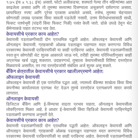
१.७५ इंच x १.३८ इंच) असतो. फोटो अलीकडचा, शक्यतो गेल्या तीन महिन्यांच्या आत
काढलेला असावा आणि तो तुमच्या सध्याच्या दिसण्याला अचूकपणे दर्शवणारा असावा.
छायाचित्र स्पष्ट आणि पुरेसा प्रकाश असलेले असावे, तसेच, तुमच्या चेहऱ्यावर
कोणताही लख्ख प्रकाश किंवा सावली पडलेली नसावी. उत्तम विरोधाभासासाठी साधी,
फिकट पार्श्वभूमी (पांढरी किंवा फिकट निळी) पसंत केली जाते. डोळे उघडे ठेवून थेट
कॅमेऱ्याकडे पाहत तटस्थ भाव ठेवा.
केवायसीचे प्रकार काय आहेत?
केवायसी पडताळणीसाठी दोन प्राथमिक पद्धती आहेत: ऑफलाइन केवायसी आणि
ऑनलाइन केवायसी. ग्राहकाची ओळख पडताळून पाहण्यात मदत करणाऱ्या विविध
प्रकारच्या केवायसी प्रक्रियांपैकी या काही प्रक्रिया आहेत. केवायसी पडताळणीसाठी
स्वतःहून कोणतेही थेट शुल्क आकारले जाऊ नये, तरीही तुमच्या परिस्थितीनुसार काही
अप्रत्यक्ष खर्च उद्भवू शकतात. उदाहरणार्थ, तुम्हाला केवायसीसाठी विशिष्ट दस्तऐवज
मिळवायचे असतील, तर त्या दस्तऐवजांशी संबंधित अर्ज शुल्क असू शकते.
बँकिंग क्षेत्रातील केवायसीचे प्रकार खालीलप्रमाणे आहेत:
ऑफलाइन केवायसी
ऑफलाइन केवायसी ही एक पारंपरिक पद्धत आहे, ज्यामध्ये बँकेच्या शाखेला किंवा विमा
कंपनीच्या कार्यालयाला प्रत्यक्ष भेट देऊन तुमचे दस्तऐवज प्रत्यक्षपणे सादर करावे
लागतात.
ऑनलाइन केवायसी
डिजिटल बँकिंग आणि ई-विम्याचा वाढता प्रभाव पाहता, ऑनलाइन केवायसीला
लोकप्रियता मिळत आहे. हे आधार ई-केवायसी किंवा व्हिडिओ केवायसी प्रक्रियेद्वारे
पडताळणी करण्यास अनुमती देते.
केवायसीचे प्रकार काय आहेत?
केवायसी पडताळणीसाठी दोन प्राथमिक पद्धती आहेत: ऑफलाइन केवायसी आणि
ऑनलाइन केवायसी. ग्राहकाची ओळख पडताळून पाहण्यात मदत करणाऱ्या विविध
प्रकारच्या केवायसी प्रक्रियांपैकी या काही प्रक्रिया आहेत. केवायसी पडताळणीसाठी