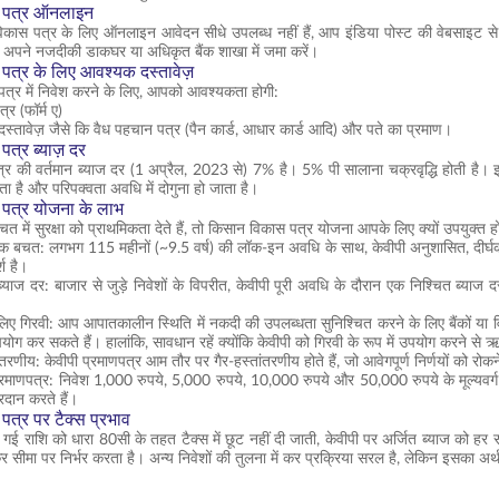
 पत्र ऑनलाइन
िकास पत्र के लिए ऑनलाइन आवेदन सीधे उपलब्ध नहीं हैं, आप इंडिया पोस्ट की वेबसाइट से आ
साथ अपने नजदीकी डाकघर या अधिकृत बैंक शाखा में जमा करें।
त्र के लिए आवश्यक दस्तावेज़
्र में निवेश करने के लिए, आपको आवश्यकता होगी:
्र (फॉर्म ए)
दस्तावेज़ जैसे कि वैध पहचान पत्र (पैन कार्ड, आधार कार्ड आदि) और पते का प्रमाण।
त्र ब्याज़ दर
र की वर्तमान ब्याज दर (1 अप्रैल, 2023 से) 7% है। 5% पी सालाना चक्रवृद्धि होती है।
़ता है और परिपक्वता अवधि में दोगुना हो जाता है।
पत्र योजना के लाभ
में सुरक्षा को प्राथमिकता देते हैं, तो किसान विकास पत्र योजना आपके लिए क्यों उपयुक्त 
िक बचत: लगभग 115 महीनों (~9.5 वर्ष) की लॉक-इन अवधि के साथ, केवीपी अनुशासित, दीर्घकालि
श है।
ब्याज दर: बाजार से जुड़े निवेशों के विपरीत, केवीपी पूरी अवधि के दौरान एक निश्चित ब्याज द
ए गिरवी: आप आपातकालीन स्थिति में नकदी की उपलब्धता सुनिश्चित करने के लिए बैंकों या वित्त
उपयोग कर सकते हैं। हालांकि, सावधान रहें क्योंकि केवीपी को गिरवी के रूप में उपयोग करने
ांतरणीय: केवीपी प्रमाणपत्र आम तौर पर गैर-हस्तांतरणीय होते हैं, जो आवेगपूर्ण निर्णयों को 
रमाणपत्र: निवेश 1,000 रुपये, 5,000 रुपये, 10,000 रुपये और 50,000 रुपये के मूल्यवर्ग मे
्रदान करते हैं।
त्र पर टैक्स प्रभाव
 गई राशि को धारा 80सी के तहत टैक्स में छूट नहीं दी जाती, केवीपी पर अर्जित ब्याज को हर सा
मा पर निर्भर करता है। अन्य निवेशों की तुलना में कर प्रक्रिया सरल है, लेकिन इसका अर्थ 