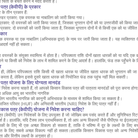
िना चिंता के बचत करने में मदद करता है।
त्र (केवीपी) के प्रकार
 के तीन प्रकार हैं:
ल्डर प्रकार: एक वयस्क या नाबालिग को जारी किया गया।
प्रकार: दो वयस्कों को जारी किया जाता है, जिसका भुगतान दोनों को या उत्तरजीवी को किया जा
 प्रकार: दो वयस्कों को जारी किया जाता है, जिसका भुगतान दोनों में से किसी एक को या जीवि
रकार
क वयस्क या एक नाबालिग (अभिभावक द्वारा) के नाम पर जारी किया जाता है। यह व्यक्तिगत दी
आदर्श नहीं हो सकता।
 वयस्कों के संयुक्त स्वामित्व में होता है। परिपक्वता राशि दोनों खाता धारकों को या यदि
ाने या किसी को निवेश के लाभ में शामिल करने के लिए आदर्श है। हालांकि, फंड तक पहुँचने के
र
 ही, लेकिन परिपक्वता राशि किसी भी खाता धारक या जीवित खाता धारक को भुगतान की ज
करता है, लेकिन इससे दूसरे खाता धारक को नियोजित फंड तक पहुंच नहीं मिल सकती।
त्र योजना के लिए योग्यता मानदंड
ं निवेश करना चाहते हैं, तो आपको किसान विकास पत्र की पात्रता मानदंडों को पूरा करना होगा
 से अधिक आयु का भारतीय नागरिक
लिग भारतीय नागरिक को कानूनी अभिभावक के माध्यम से शामिल किया जा सकता है।
िभाजित परिवार (HUF) और अनिवासी भारतीय (NRI) निवेश के लिए पात्र नहीं हैं।
कास पत्र (केवीपी) योजना में निवेश करना चाहिए?
 (केवीपी) उन निवेशकों के लिए उपयुक्त है जो जोखिम कम पसंद करते हैं और सुनिश्चित रिटर्न चा
र्श है। हालांकि, यदि टैक्स लाभ प्राथमिकता है, तो आप अन्य विकल्पों जैसे पीपीएफ या ईएलए
ेशकों के लिए भी एक अच्छा विकल्प हो सकता है, ताकि वे भविष्य में दूर के लक्ष्यों के लि
के लिए सबसे अच्छा विकल्प नहीं हो सकता।हालांकि किसान विकास पत्र को अन्य निवेशों 
और वित्तीय लक्ष्यों के अनुसार हो।