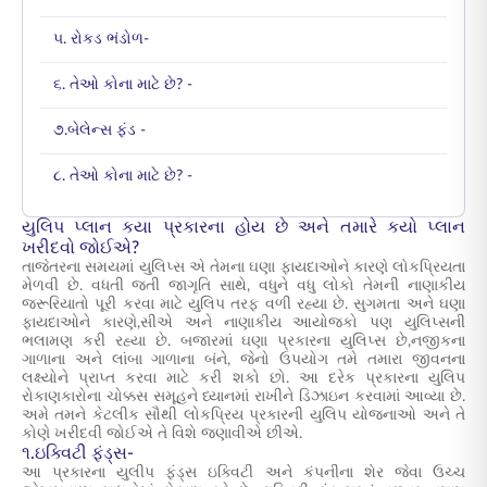
૫. રોકડ ભંડોળ-
૬. તેઓ કોના માટે છે? -
૭.બેલેન્સ ફંડ -
૮. તેઓ કોના માટે છે? -
યુલિપ પ્લાન કયા પ્રકારના હોય છે અને તમારે કયો પ્લાન
ખરીદવો જોઈએ?
તાજેતરના સમયમાં યુલિપ્સ એ તેમના ઘણા ફાયદાઓને કારણે લોકપ્રિયતા
મેળવી છે. વધતી જતી જાગૃતિ સાથે, વધુને વધુ લોકો તેમની નાણાકીય
જરૂરિયાતો પૂરી કરવા માટે યુલિપ તરફ વળી રહ્યા છે. સુગમતા અને ઘણા
ફાયદાઓને કારણે,સીએ અને નાણાકીય આયોજકો પણ યુલિપ્સની
ભલામણ કરી રહ્યા છે. બજારમાં ઘણા પ્રકારના યુલિપ્સ છે,નજીકના
ગાળાના અને લાંબા ગાળાના બંને, જેનો ઉપયોગ તમે તમારા જીવનના
લક્ષ્યોને પ્રાપ્ત કરવા માટે કરી શકો છો. આ દરેક પ્રકારના યુલિપ
રોકાણકારોના ચોક્કસ સમૂહને ધ્યાનમાં રાખીને ડિઝાઇન કરવામાં આવ્યા છે.
અમે તમને કેટલીક સૌથી લોકપ્રિય પ્રકારની યુલિપ યોજનાઓ અને તે
કોણે ખરીદવી જોઈએ તે વિશે જણાવીએ છીએ.
૧.ઇક્વિટી ફંડ્સ-
આ પ્રકારના યુલીપ ફંડ્સ ઇક્વિટી અને કંપનીના શેર જેવા ઉચ્ચ