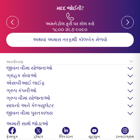
મદદ જોઈતી?
Previous
Previou
અમને ટોલ ફ્રી પર કૉલ કરો
૧૮૦૦ ૨૬૭ ૯૦૯૦
અથવા અમારા તરફથી કૉલબેક મેળવો
અસ્વીકરણ
જીવન વીમા યોજનાઓ
ગ્રાહક સેવાઓ
એસબીઆઈ લાઈફ
ગ્રુપ કંપનીઓ
ગ્રુપ વીમા યોજનાઓ
સાધનો અને કેલ્ક્યુલેટર
જીવન વીમા પુસ્તકાલય
અમારી સાથે જોડાઓ
ફેસબુક
ટ્વિટર
લિંક્ડઇન
યુટ્યુબ
ઇન્સ્ટાગ્રામ