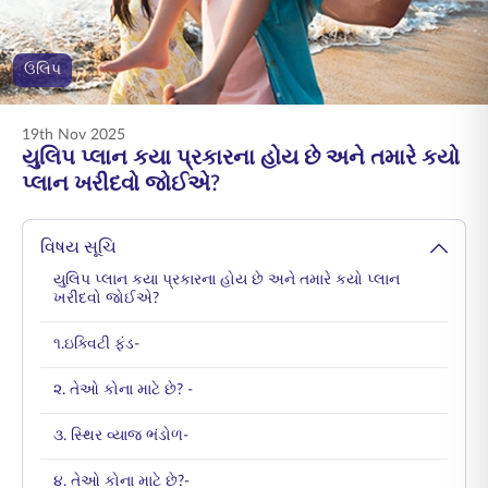
ENGLISH
ઉલિપ
ઑનલાઇન ખરીદો
પ્રીમિયમ ચૂકવો
1800 267 9090
19th Nov 2025
યુલિપ પ્લાન કયા પ્રકારના હોય છે અને તમારે કયો
પ્લાન ખરીદવો જોઈએ?
વિષય સૂચિ
યુલિપ પ્લાન કયા પ્રકારના હોય છે અને તમારે કયો પ્લાન
ખરીદવો જોઈએ?
૧.ઇક્વિટી ફંડ-
૨. તેઓ કોના માટે છે? -
૩. સ્થિર વ્યાજ ભંડોળ-
૪. તેઓ કોના માટે છે?-