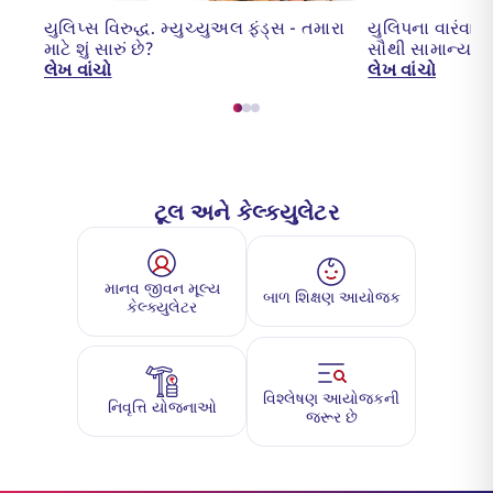
યુલિપ્સ વિરુદ્ધ. મ્યુચ્યુઅલ ફંડ્સ - તમારા
યુલિપના વારંવાર પૂ
માટે શું સારું છે?
સૌથી સામાન્ય પ્ર
લેખ વાંચો
લેખ વાંચો
ટૂલ અને કેલ્ક્યુલેટર
માનવ જીવન મૂલ્ય
બાળ શિક્ષણ આયોજક
કેલ્ક્યુલેટર
વિશ્લેષણ આયોજકની
નિવૃત્તિ યોજનાઓ
જરૂર છે