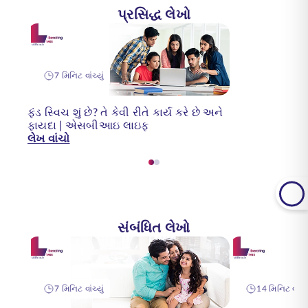
પ્રસિદ્ધ લેખો
7 મિનિટ વાંચ્યું
ફંડ સ્વિચ શું છે? તે કેવી રીતે કાર્ય કરે છે અને
ફાયદા | એસબીઆઇ લાઇફ
લેખ વાંચો
સંબંધિત લેખો
7 મિનિટ વાંચ્યું
14 મિનિટ વાંચ્ય