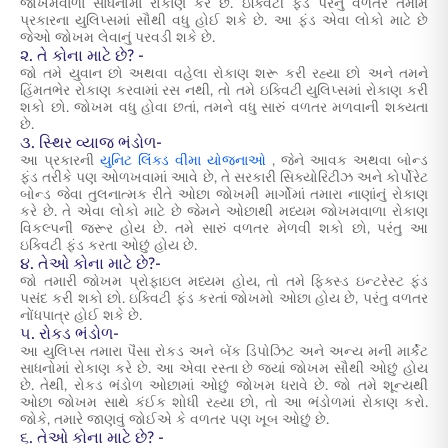
જોખમવાળા સાધનોમાં રોકાણ કરે છે. ઇક્વિટી ફંડ પરનું વળતર તમામ
પ્રકારના યુલિપ્સમાં સૌથી વધુ હોઈ શકે છે. આ ફંડ એવા લોકો માટે છે
જેઓ જોખમ લેવાનું પરવડી શકે છે.
૨. તે કોના માટે છે? -
જો તમે યુવાન છો અથવા વહેલા રોકાણ શરૂ કરી રહ્યા છો અને તમને
હિંમતભેર રોકાણ કરવામાં રસ નથી, તો તમે ઇક્વિટી યુલિપ્સમાં રોકાણ કરી
શકો છો. જોખમ વધુ હોવા છતાં, તમને વધુ સારું વળતર મળવાની શક્યતા
છે.
૩. સ્થિર વ્યાજ ભંડોળ-
આ પ્રકારની
યુનિટ લિંક્ડ વીમા યોજનાઓ
, જેને આવક અથવા બોન્ડ
ફંડ તરીકે પણ ઓળખવામાં આવે છે, તે સરકારી સિક્યોરિટીઝ અને કોર્પોરેટ
બોન્ડ જેવા તુલનાત્મક રીતે ઓછા જોખમી માર્ગોમાં તમારા નાણાંનું રોકાણ
કરે છે. તે એવા લોકો માટે છે જેમને ઓછાથી મધ્યમ જોખમવાળા રોકાણ
વિકલ્પની જરૂર હોય છે. તમે સારું વળતર મેળવી શકો છો, પરંતુ આ
ઇક્વિટી ફંડ કરતા ઓછું હોય છે.
૪. તેઓ કોના માટે છે?-
જો તમારી જોખમ પ્રોફાઇલ મધ્યમ હોય, તો તમે ફિક્સ્ડ ઇન્ટરેસ્ટ ફંડ
પસંદ કરી શકો છો. ઇક્વિટી ફંડ કરતાં જોખમો ઓછા હોય છે, પરંતુ વળતર
નોંધપાત્ર હોઈ શકે છે.
૫. રોકડ ભંડોળ-
આ યુલિપ્સ તમારા પૈસા રોકડ અને બેંક ડિપોઝિટ અને અન્ય મની માર્કેટ
સાધનોમાં રોકાણ કરે છે. આ એવા રસ્તા છે જ્યાં જોખમ સૌથી ઓછું હોય
છે. તેથી, રોકડ ભંડોળ ઓછામાં ઓછું જોખમ ધરાવે છે. જો તમે શૂન્યથી
ઓછા જોખમ સાથે કંઈક શોધી રહ્યા છો, તો આ ભંડોળમાં રોકાણ કરો.
જોકે, તમારે જાણવું જોઈએ કે વળતર પણ ખૂબ ઓછું છે.
૬. તેઓ કોના માટે છે? -