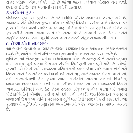
રોકડ ભંડોળ એવા લોકો માટે છે જેઓ જોખમ લેવાનું પોસાય તેમ નથી,
છતાં સંપત્તિ ઉત્પન્ન કરવાની તકો શોધી રહ્યા છે.
૭.બેલેન્સ ફંડ -
બેલેન્સ્ડ ફંડ એ યુલિપ્સ છે જે વિવિધ એસેટ ક્લાસમાં રોકાણ કરે છે.
સામાન્ય રીતે બેલેન્સ ફંડમાં એક જ પોર્ટફોલિયોમાં સ્ટોક અને બોન્ડ ઘટક
હોય છે. તેમાં મની માર્કેટ ઘટક પણ હોઈ શકે છે. આ યુલિપ્સને બેલેન્સ્ડ
ફંડ તરીકે ઓળખવામાં આવે છે કારણ કે તે ઇક્વિટી અને ડેટ ઘટકોને
સંતુલિત કરે છે, આમ વૃદ્ધિ અને આવક વચ્ચે સંતુલન જાળવી રાખે છે.
૮. તેઓ કોના માટે છે? -
આ ભંડોળ એવા લોકો માટે છે જેઓ સલામતી અને આવકનો સ્થિર સ્ત્રોત
ઇચ્છે છે, સાથે સાથે સંપત્તિ ઉત્પન્ન કરવાની સામાન્ય તક પણ ઇચ્છે છે.
યુલિપ્સ એ રોકાણના શ્રેષ્ઠ સાધનોમાંના એક છે કારણ કે તે તમને જીવન
વીમા કવચ પૂરું પાડવા ઉપરાંત સંપત્તિ નિર્માણની તક પૂરી પાડે છે. બીજો
ફાયદો એ છે કે તમે બજારના પરિવર્તનનો લાભ લેવા માટે તમારા ભંડોળને
સ્વિચ અને રીડાયરેક્ટ કરી શકો છો અને વધુ સારું વળતર મેળવી શકો છો.
તમે ઇક્વિટીમાંથી ડેટ ફંડમાં નાણાં ખસેડીને અથવા તેનાથી વિપરીત,
બજારના ઉથલપાથલમાંથી બહાર નીકળી શકો છો. તમે બજારની સ્થિતિ
અનુસાર ઇક્વિટી અને ડેટ ફંડનું સ્વસ્થ સંતુલન શામેલ કરવા માટે તમારા
પોર્ટફોલિયોનું નિર્માણ કરી શકો છો. તમે તમારી જરૂરિયાતોને અનુરૂપ
બજારમાં ઉપલબ્ધ વિવિધ પ્રકારના યુલિપ્સમાંથી પસંદગી કરી શકો છો. આ
ફાયદાઓ યુલિપને નાણાકીય આયોજનમાં એક આવશ્યક સાધન બનાવે
છે.