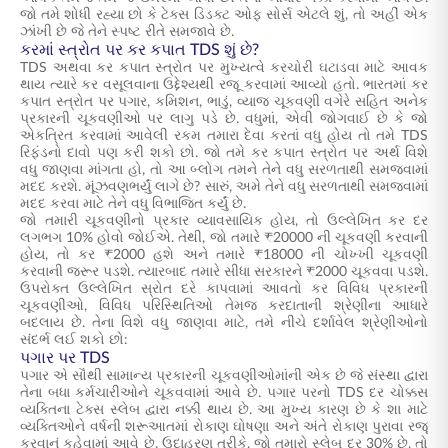
જો તમે શોધી રહ્યા છો કે ટેક્સ ડિડક્ટ ઓફ સોર્સ એટલે શું, તો અહીં એક
ઝાંખી છે જે તેને સ્પષ્ટ રીતે સમજાવે છે.
કરમાં સ્ત્રોત પર કર કપાત TDS શું છે?
TDS અથવા કર કપાત સ્ત્રોત પર મુખ્યત્વે કરચોરી ઘટાડવા માટે આવક
થાય ત્યારે કર વસૂલવાના ઉદ્દેશ્યથી રજૂ કરવામાં આવ્યો હતો. ભારતમાં કર
કપાત સ્ત્રોત પર પગાર, કમિશન, ભાડું, વ્યાજ ચૂકવણી વગેરે સહિત અનેક
પ્રકારની ચૂકવણીઓ પર લાગુ પડે છે. વધુમાં, એવી જોગવાઈ છે કે જો
એકત્રિત કરવામાં આવેલી રકમ તમારા દેવા કરતાં વધુ હોય તો તમે TDS
રિફંડનો દાવો પણ કરી શકો છો. જો તમે કર કપાત સ્ત્રોત પર અર્થ વિશે
વધુ જાણવા માંગતા હો, તો આ બ્લોગ તમને તેને વધુ સરળતાથી સમજવામાં
મદદ કરશે. મૂંઝવણભર્યું લાગે છે? સારું, અમે તેને વધુ સરળતાથી સમજવામાં
મદદ કરવા માટે તેને વધુ વિભાજિત કર્યું છે.
જો તમારી ચૂકવણીનો પ્રકાર વ્યાવસાયિક હોય, તો ઉલ્લેખિત કર દર
લગભગ 10% હોવો જોઈએ. તેથી, જો તમારે ₹20000 ની ચૂકવણી કરવાની
હોય, તો કર ₹2000 હશે અને તમારે ₹18000 ની ચોખ્ખી ચૂકવણી
કરવાની જરૂર પડશે. ત્યારબાદ તમારે સીધા સરકારને ₹2000 ચૂકવવા પડશે.
ઉપરોક્ત ઉલ્લેખિત સ્રોત દરે કાપવામાં આવતો કર વિવિધ પ્રકારની
ચૂકવણીઓ, વિવિધ પરિસ્થિતિઓ તેમજ કરદાતાની શ્રેણીના આધારે
બદલાય છે. તેના વિશે વધુ જાણવા માટે, તમે નીચે દર્શાવેલ શ્રેણીઓનો
સંદર્ભ લઈ શકો છો:
પગાર પર TDS
પગાર એ સૌથી સામાન્ય પ્રકારની ચૂકવણીઓમાંની એક છે જે સંસ્થા દ્વારા
તેના બધા કર્મચારીઓને ચૂકવવામાં આવે છે. પગાર પરનો TDS દર ચોક્કસ
વ્યક્તિના ટેક્સ સ્લેબ દ્વારા નક્કી થાય છે. આ મુખ્ય કારણ છે કે શા માટે
વ્યક્તિઓને વર્ષની શરૂઆતમાં રોકાણ ઘોષણા અને અંતે રોકાણ પુરાવા રજૂ
કરવાનું કહેવામાં આવે છે. ઉદાહરણ તરીકે, જો તમારો સ્લેબ દર 30% છે, તો