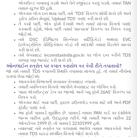
એકાઉન્ટ બનાવવું પડશે અને તેને રજીસ્ટર કરવું પડશે. તમારું TAN
તમારું યુઝર ID હશે.
એકવાર લોગ ઇન થયા પછી, તમે 'TDS' વિકલ્પ શોધી શકો છો અને
ડ્રોપ ડાઉન મેનૂમાં, 'Upload TDS' પસંદ કરી શકો છો.
તે કર્યા પછી, એક ફોર્મ દેખાશે અને તમારે યોગ્ય વિગતો પસંદ
કરવાની રહેશે, જેના પછી તમારે 'માન્યતા' વિકલ્પ પર ક્લિક કરવું
જોઈએ.
તમે DSC (ડિજિટલ સિગ્નેચર સર્ટિફિકેટ) અથવા EVC
(ઇલેક્ટ્રોનિક વેરિફિકેશન કોડ) ની મદદથી તમારા રિટર્નને માન્ય
કરી શકો છો.
તમે વેબસાઇટ incometaxindia.gov.in પર લોગ ઇન કરીને TDS
ચલણ પણ જનરેટ કરી શકો છો.
ઓનલાઈન સ્ત્રોત પર કપાત કરાયેલ કર કેવી રીતે તપાસવો?
જો તમે તમારી TDS કપાતની સ્થિતિ તપાસવા માંગતા હો, તો તમારે નીચેના
પગલાં લેવા જોઈએ:
આવકવેરા વિભાગની સત્તાવાર વેબસાઇટ તપાસો.
તમારી વ્યક્તિગત વિગતો આપીને વેબસાઇટ પર લોગિન કરો.
'માય એકાઉન્ટ્સ' ટેબ પર જાઓ અને 'વ્યૂ ફોર્મ 26AS' વિકલ્પ પર
ક્લિક કરો.
એકવાર થઈ ગયા પછી, ફાઇલ ડાઉનલોડ કરવા માટે વર્ષ અને PDF
ફોર્મેટ પસંદ કરો.
આ ફોર્મ પાસવર્ડ સુરક્ષિત છે. પાસવર્ડ તમારા PAN કાર્ડ પર દર્શાવેલ
જન્મ તારીખ હશે. ઉદાહરણ તરીકે, જો તમારી જન્મ તારીખ 22
ઓક્ટોબર 1999 છે, તો પાસવર્ડ 22101999 હશે.
ત્યારબાદ તમે સ્ત્રોત પર કાપવામાં આવેલ તમામ આવકવેરો અને
તમારા TDS ઘટાડા સંબંધિત વિગતો જોઈ શકો છો.