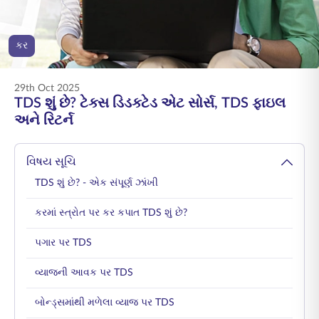
ENGLISH
કર
ઑનલાઇન ખરીદો
પ્રીમિયમ ચૂકવો
1800 267 9090
29th Oct 2025
TDS શું છે? ટેક્સ ડિડક્ટેડ એટ સોર્સ, TDS ફાઇલ
અને રિટર્ન
વિષય સૂચિ
TDS શું છે? - એક સંપૂર્ણ ઝાંખી
કરમાં સ્ત્રોત પર કર કપાત TDS શું છે?
પગાર પર TDS
વ્યાજની આવક પર TDS
બોન્ડ્સમાંથી મળેલા વ્યાજ પર TDS