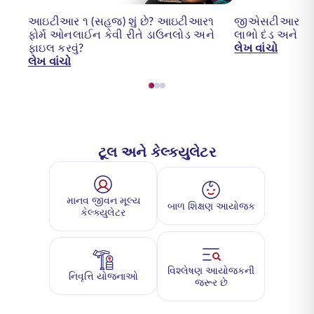
આઇટીઆર ૧ (સહજ) શું છે? આઇટીઆર૧
જીએસટીઆર 7 રિટ
ફોર્મ ઓનલાઈન કેવી રીતે ડાઉનલોડ અને
લાભો દંડ અને ફોર્
ફાઇલ કરવું?
લેખ વાંચો
લેખ વાંચો
ટૂલ અને કેલ્ક્યુલેટર
માનવ જીવન મૂલ્ય
બાળ શિક્ષણ આયોજક
કેલ્ક્યુલેટર
વિશ્લેષણ આયોજકની
નિવૃત્તિ યોજનાઓ
જરૂર છે