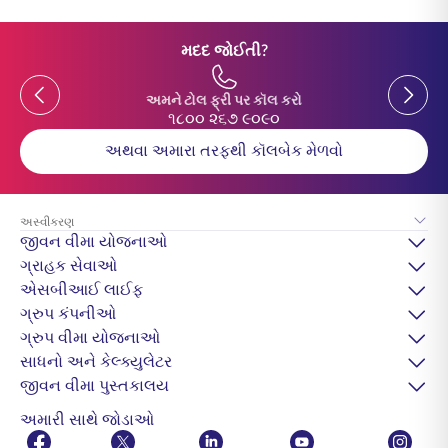
મદદ જોઈતી?
Previous
Previou
અમને ટોલ ફ્રી પર કૉલ કરો
૧૮૦૦ ૨૬૭ ૯૦૯૦
અથવા અમારા તરફથી કૉલબેક મેળવો
અસ્વીકરણ
જીવન વીમા યોજનાઓ
ગ્રાહક સેવાઓ
એસબીઆઈ લાઈફ
ગ્રુપ કંપનીઓ
ગ્રુપ વીમા યોજનાઓ
સાધનો અને કેલ્ક્યુલેટર
જીવન વીમા પુસ્તકાલય
અમારી સાથે જોડાઓ