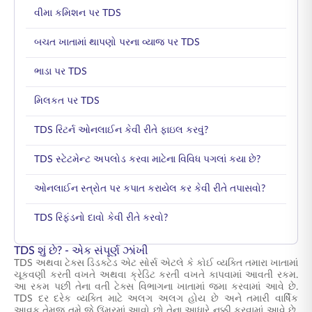
વીમા કમિશન પર TDS
બચત ખાતામાં થાપણો પરના વ્યાજ પર TDS
ભાડા પર TDS
મિલકત પર TDS
TDS રિટર્ન ઓનલાઈન કેવી રીતે ફાઇલ કરવું?
TDS સ્ટેટમેન્ટ અપલોડ કરવા માટેના વિવિધ પગલાં કયા છે?
ઓનલાઈન સ્ત્રોત પર કપાત કરાયેલ કર કેવી રીતે તપાસવો?
TDS રિફંડનો દાવો કેવી રીતે કરવો?
TDS શું છે? - એક સંપૂર્ણ ઝાંખી
TDS અથવા ટેક્સ ડિડક્ટેડ એટ સોર્સ એટલે કે કોઈ વ્યક્તિ તમારા ખાતામાં
ચૂકવણી કરતી વખતે અથવા ક્રેડિટ કરતી વખતે કાપવામાં આવતી રકમ.
આ રકમ પછી તેના વતી ટેક્સ વિભાગના ખાતામાં જમા કરવામાં આવે છે.
TDS દર દરેક વ્યક્તિ માટે અલગ અલગ હોય છે અને તમારી વાર્ષિક
આવક તેમજ તમે જે ઉંમરમાં આવો છો તેના આધારે નક્કી કરવામાં આવે છે.