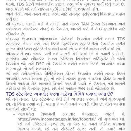
પડશે. TDS રિટર્ન ઓનલાઈન ફાઇલ કરવું એક મુશ્કેલ કાર્ય જેવું લાગે છે,
ખાસ કરીને જો તમે ચોક્કસ પ્રક્રિયા વિશે મૂંઝવણમાં હોવ.
અને તેથી, અમે તમને મદદ કરવા માટે સમગ્ર પ્રક્રિયાનું વિગતવાર વર્ણન
કર્યું છે.:
સૌ પ્રથમ, ખાતરી કરો કે તમારી પાસે માન્ય TAN (ટેક્સ ડિડક્શન અને
કલેક્શન એકાઉન્ટ નંબર) છે. ઉપરાંત, ખાતરી કરો કે તે ઈ-ફાઇલિંગ માટે
નોંધાયેલ છે.
કોઈપણ ઉપલબ્ધ ઓનલાઈન પોર્ટલનો ઉપયોગ કરીને તમારું TDS
સ્ટેટમેન્ટ તૈયાર કરો. તમે રિટર્ન પ્રિપેરેશન યુટિલિટીનો ઉપયોગ કરીને
ફાઇલ વેલિડેશન યુટિલિટી બનાવી શકો છો અને તેને માન્ય કરી શકો છો.
એકવાર તે થઈ જાય, પછી તમે ખાતરી કરી શકો છો કે તમારી પાસે ઈ-
ફાઇલિંગ માટે નોંધાયેલ માન્ય ડિજિટલ સિગ્નેચર સર્ટિફિકેટ છે જેનો
ઉપયોગ જો તમે DSC નો ઉપયોગ કરીને તમારા રિટર્ન અપલોડ કરવા
માંગતા હો, તો કરી શકાય છે.
જો તમે ઇલેક્ટ્રોનિક વેરિફિકેશન કોડનો ઉપયોગ કરીને તમારા રિટર્ન
અપલોડ કરવા માંગતા હો, તો તમારે તમારા મુખ્ય સંપર્કના ડીમેટ ખાતાની
વિગતો અથવા બેંક ખાતાની વિગતો આપવી પડશે. તે ઉપરાંત, તમે ખાતરી
કરી શકો છો કે તમારા મુખ્ય સંપર્કનો આધાર PAN સાથે જોડાયેલ છે.
TDS સ્ટેટમેન્ટ અપલોડ કરવા માટેના વિવિધ પગલાં કયા છે?
જો તમે તમારા TDS સ્ટેટમેન્ટ કેવી રીતે અપલોડ કરવા તે અંગે મૂંઝવણમાં
છો, તો ચિંતા કરશો નહીં, કારણ કે અમે તમને આવરી લીધા છે. નીચે આપેલા
પગલાંનો સંદર્ભ લો:
આવકવેરા વિભાગની સત્તાવાર વેબસાઇટ, એટલે કે,
https://www.incometax.gov.in/iec/foportal/ ની મુલાકાત લો.
જો તમે રજિસ્ટર્ડ યુઝર છો, તો પેજ પર તમને લોગિન કરવાનો
વિકલ્પ મળશે. જો તમે રજિસ્ટર્ડ યુઝર નથી, તો તમારે એક