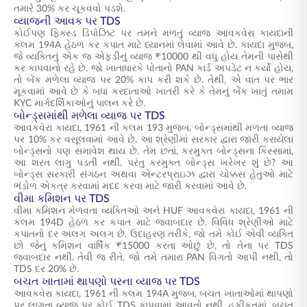
તમારે 30% કર ચૂકવવો પડશે.
વ્યાજની આવક પર TDS
કોઈપણ ફિક્સ્ડ ડિપોઝિટ પર તમને મળતું વ્યાજ આવકવેરા કાયદાની
કલમ 194A હેઠળ કર કપાત માટે ધ્યાનમાં લેવામાં આવે છે. કાયદા મુજબ,
જે વ્યક્તિનું એક જ એફડીનું વ્યાજ ₹10000 થી વધુ હોય તેમની પાસેથી
કર કાપવાનો રહે છે. જો ખાતાધારકે પોતાનો PAN કાર્ડ અપડેટ ન કર્યો હોય,
તો બેંક મળેલા વ્યાજ પર 20% કાપ કરી શકે છે. તેથી, એ વાત પર ભાર
મૂકવામાં આવે છે કે બધા કરદાતાઓ ખાતરી કરે કે તેમનું બેંક ખાતું તમામ
KYC માર્ગદર્શિકાઓનું પાલન કરે છે.
બોન્ડ્સમાંથી મળેલા વ્યાજ પર TDS
આવકવેરા કાયદા, 1961 ની કલમ 193 મુજબ, બોન્ડ્સમાંથી મળતા વ્યાજ
પર 10% કર વસૂલવામાં આવે છે. આ શ્રેણીમાં સરકાર દ્વારા જારી કરાયેલા
બોન્ડ્સનો પણ સમાવેશ થાય છે. તેમ છતાં, કરમુક્ત બોન્ડ્સના કિસ્સામાં,
આ શરત લાગુ પડતી નથી. પરંતુ કરમુક્ત બોન્ડ્સ ખરેખર શું છે? આ
બોન્ડ્સ સરકારી સંગઠન અથવા એન્ટરપ્રાઇઝ દ્વારા ચોક્કસ હેતુઓ માટે
ભંડોળ એકત્ર કરવામાં મદદ કરવા માટે જારી કરવામાં આવે છે.
વીમા કમિશન પર TDS
વીમા કમિશન મેળવતા વ્યક્તિઓ અને HUF આવકવેરા કાયદા, 1961 ની
કલમ 194D હેઠળ કર કપાત માટે જવાબદાર છે. વિવિધ શ્રેણીઓ માટે
કપાતનો દર અલગ અલગ છે. ઉદાહરણ તરીકે, જો તમે કોઈ એવી વ્યક્તિ
છો જેનું કમિશન વાર્ષિક ₹15000 કરતા ઓછું છે, તો તેના પર TDS
જવાબદાર નથી. તેવી જ રીતે, જો તમે તમારા PAN વિગતો આપી નથી, તો
TDS દર 20% છે.
બચત ખાતામાં થાપણો પરના વ્યાજ પર TDS
આવકવેરા કાયદા, 1961 ની કલમ 194A મુજબ, બચત ખાતાઓમાં થાપણો
પર લાગતા વ્યાજ પર કોઈ TDS કાપવામાં આવતો નથી. હકીકતમાં, બચત