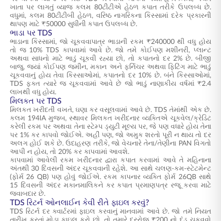
ખાતા પર લાગતું વ્યાજ કલમ 80ટીટીએ હેઠળ કપાત તરીકે ઉપલબ્ધ છે.
વધુમાં, કલમ 80ટીટીબી હેઠળ, વરિષ્ઠ નાગરિકના કિસ્સામાં દરેક પ્રકારની
થાપણ માટે ₹50000 સુધીની કપાત ઉપલબ્ધ છે.
ભાડા પર TDS
ભાડાના કિસ્સામાં, જો ચૂકવવાપાત્ર ભાડાની રકમ ₹240000 થી વધુ હોય
તો જ 10% TDS કાપવામાં આવે છે. જો તમે કોઈપણ મશીનરી, પ્લાન્ટ
અથવા સાધનો માટે ભાડું ચૂકવી રહ્યા છો, તો કપાતનો દર 2% છે. બીજી
બાજુ, જ્યાં કોઈપણ જમીન, મકાન અને ફર્નિચર અથવા ફિટિંગ માટે ભાડું
ચૂકવવાનું હોય તેવા કિસ્સાઓમાં, કપાતનો દર 10% છે. બંને કિસ્સાઓમાં,
TDS ફક્ત ત્યારે જ ચૂકવવામાં આવે છે જો ભાડું નાણાકીય વર્ષમાં ₹2.4
લાખથી વધુ હોય.
મિલકત પર TDS
મિલકત ખરીદતી વખતે, ઘણા કર વસૂલવામાં આવે છે. TDS તેમાંથી એક છે.
કલમ 194IA મુજબ, સ્થાવર મિલકત ખરીદનાર વ્યક્તિએ ચૂકવેલ/ક્રેડિટ
કરેલી રકમ પર અથવા તેના સ્ટેમ્પ ડ્યુટી મૂલ્ય પર, જે પણ વધારે હોય તેના
પર 1% કર કાપવો જોઈએ. અહીં પણ, જો અમુક શરતો પૂરી ન થાય તો દર
અલગ હોઈ શકે છે. ઉદાહરણ તરીકે, જો વેચનારે તેના/તેણીના PAN વિગતો
આપી ન હોય, તો 20% કર કાપવામાં આવશે.
કાપવામાં આવેલી રકમ ખરીદનાર દ્વારા કપાત કરવામાં આવે તે મહિનાના
અંતથી 30 દિવસની અંદર ચૂકવવાની રહેશે. આ સાથે ચલણ-કમ-સ્ટેટમેન્ટ
(ફોર્મ 26 QB) પણ હોવું જોઈએ. રકમ કાપનાર વ્યક્તિ ફોર્મ 26QB સાથે
15 દિવસની અંદર મકાનમાલિકને કર કપાત પ્રમાણપત્ર રજૂ કરવા માટે
જવાબદાર છે.
TDS રિટર્ન ઓનલાઈન કેવી રીતે ફાઇલ કરવું?
TDS રિટર્ન દર ક્વાર્ટરમાં ફાઇલ કરવાનું માનવામાં આવે છે. જો તમે નિયત
તારીખ કરતાં મોડા ફાઇલ કરો છો, તો તમારે દરરોજ ₹200 નો દંડ ચૂકવવો