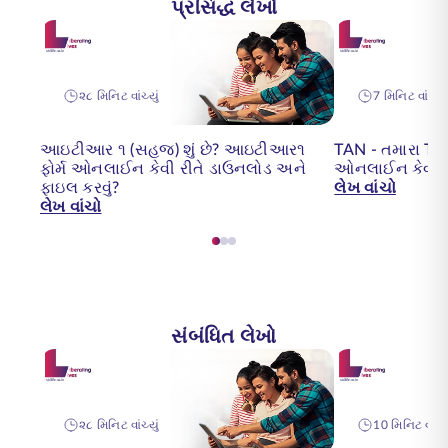
પ્રસિદ્ધ લેખો
૨૮ મિનિટ વાંચ્યું
7 મિનિટ વાંચ્યું
આઇટીઆર ૧ (સહજ) શું છે? આઇટીઆર૧
TAN - તમારા TA
ફોર્મ ઓનલાઈન કેવી રીતે ડાઉનલોડ અને
ઓનલાઈન કેવી રી
ફાઇલ કરવું?
લેખ વાંચો
લેખ વાંચો
સંબંધિત લેખો
૨૮ મિનિટ વાંચ્યું
10 મિનિટ વાંચ્ય