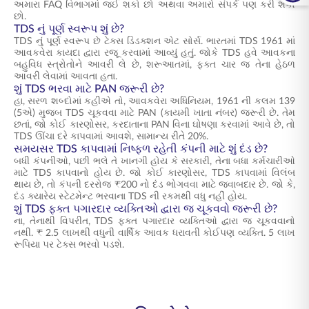
અમારા FAQ વિભાગમાં જઈ શકો છો અથવા અમારો સંપર્ક પણ કરી શકો
છો.
TDS નું પૂર્ણ સ્વરૂપ શું છે?
TDS નું પૂર્ણ સ્વરૂપ છે ટેક્સ ડિડક્શન એટ સોર્સ. ભારતમાં TDS 1961 માં
આવકવેરા કાયદા દ્વારા રજૂ કરવામાં આવ્યું હતું. જોકે TDS હવે આવકના
બહુવિધ સ્ત્રોતોને આવરી લે છે, શરૂઆતમાં, ફક્ત ચાર જ તેના હેઠળ
આવરી લેવામાં આવતા હતા.
શું TDS ભરવા માટે PAN જરૂરી છે?
હા, સરળ શબ્દોમાં કહીએ તો, આવકવેરા અધિનિયમ, 1961 ની કલમ 139
(5એ) મુજબ TDS ચૂકવવા માટે PAN (કાયમી ખાતા નંબર) જરૂરી છે. તેમ
છતાં, જો કોઈ કારણોસર, કરદાતાના PAN વિના ઘોષણા કરવામાં આવે છે, તો
TDS ઊંચા દરે કાપવામાં આવશે, સામાન્ય રીતે 20%.
સમયસર TDS કાપવામાં નિષ્ફળ રહેતી કંપની માટે શું દંડ છે?
બધી કંપનીઓ, પછી ભલે તે ખાનગી હોય કે સરકારી, તેના બધા કર્મચારીઓ
માટે TDS કાપવાનો હોય છે. જો કોઈ કારણોસર, TDS કાપવામાં વિલંબ
થાય છે, તો કંપની દરરોજ ₹200 નો દંડ ભોગવવા માટે જવાબદાર છે. જો કે,
દંડ ક્યારેય સ્ટેટમેન્ટ ભરવાના TDS ની રકમથી વધુ નહીં હોય.
શું TDS ફક્ત પગારદાર વ્યક્તિઓ દ્વારા જ ચૂકવવો જરૂરી છે?
ના, તેનાથી વિપરીત, TDS ફક્ત પગારદાર વ્યક્તિઓ દ્વારા જ ચૂકવવાનો
નથી. ₹ 2.5 લાખથી વધુની વાર્ષિક આવક ધરાવતી કોઈપણ વ્યક્તિ. 5 લાખ
રૂપિયા પર ટેક્સ ભરવો પડશે.