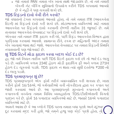
જો તમારો PAN તમારા બેંક ખાતા સાથે જોડાયેલ છે, તો તમે તમારી
બેંકની નેટ બેંકિંગ સુવિધાનો ઉપયોગ કરીને TDS કાપવામાં આવ્યો
છે કે નહીં તે પણ ચકાસી શકો છો.
TDS રિફંડનો દાવો કેવી રીતે કરવો?
જો વધારાનો ટેક્સ કાપવામાં આવ્યો હોય, તો તમે તમારા ITR (આવકવેરા
રિટર્ન) માં રિફંડનો દાવો કરી શકો છો. મોટાભાગના વ્યક્તિઓ માટે તમારા
આવકવેરા પર રિફંડનો દાવો કરવાની છેલ્લી તારીખ 31 જુલાઈ છે. તમે
સત્તાવાર આવકવેરા વેબસાઇટ પર રિફંડનો દાવો કરી શકો છો.
એકવાર તમે તમારું ITR ફાઇલ કરી લો, પછી રિફંડ આવકવેરા વિભાગ દ્વારા
પ્રક્રિયા કરવામાં આવશે. સામાન્ય રીતે, રકમ છ મહિનાની અંદર તમારા
બેંક ખાતામાં જમા થઈ જશે. આવકવેરા વેબસાઇટ પર તમારા રિફંડની સ્થિતિ
તપાસવાની પણ જોગવાઈ છે.
શું TDS રિટર્ન મોડા ફાઇલ કરવા બદલ કોઈ દંડ છે?
હા, જો તમે નિયત તારીખ પછી TDS રિટર્ન ફાઇલ કરો છો તો ભારે દંડ લાગુ
પડે છે. વ્યક્તિએ કલમ 234E હેઠળ મોડી ફાઇલિંગ ફી અને કલમ 271H
હેઠળ દંડ ચૂકવવો પડશે. TDS ફાઇલ ન થાય ત્યાં સુધી દરરોજ ₹200 નો
દંડ લાગુ પડશે.
TDS પ્રમાણપત્ર શું છે?
TDS પ્રમાણપત્રને એક ફોર્મ તરીકે વ્યાખ્યાયિત કરી શકાય છે, ખાસ
કરીને ફોર્મ 16/16એ, જે કર્મચારીઓ વતી નોકરીદાતા દ્વારા કર કપાત પર
જારી કરવામાં આવે છે. આ પ્રમાણપત્રો મુખ્યત્વે કપાતકર્તા અને
કપાતકર્તા વચ્ચેના તમામ વિવિધ વ્યવહારોના TDS/ટીસીએસની વિગતો
પ્રદાન કરે છે. ફોર્મ 16 પગારદાર વ્યક્તિઓ માટે છે, જ્યારે 16એ પગારદાર
વ્યક્તિઓ માટે છે.
અમને આશા છે કે આ બ્લોગે TDS પરના તમારા બધા પ્રશ્નો અને મૂંઝવણોને
દૂર કરવામાં મદદ કરી હશે. જો તમને હજુ પણ કોઈ પ્રશ્નો હોય, તો તમે