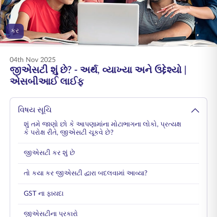
ENGLISH
કર
ઑનલાઇન ખરીદો
પ્રીમિયમ ચૂકવો
1800 267 9090
04th Nov 2025
જીએસટી શું છે? - અર્થ, વ્યાખ્યા અને ઉદ્દેશ્યો |
એસબીઆઈ લાઈફ
વિષય સૂચિ
શું તમે જાણો છો કે આપણામાંના મોટાભાગના લોકો, પ્રત્યક્ષ
કે પરોક્ષ રીતે, જીએસટી ચૂકવે છે?
જીએસટી કર શું છે
તો કયા કર જીએસટી દ્વારા બદલવામાં આવ્યા?
GST ના ફાયદા
જીએસટીના પ્રકારો