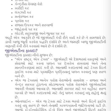
રાજ્ય વેટ
કેન્દ્રીય વેચાણ વેરો
ખરીદી કર
લક્ઝરી કર
મનોરંજન કર
પ્રવેશ કર
રાજ્ય ઉપકર અને સરચાર્જ
જાહેરાતો પર કર
લોટરી, સટ્ટાબાજી અને જુગાર પર કર
અહીં એક આકૃતિ છે જે જીએસટી કેવી રીતે કાર્ય કરે છે તે સમજાવે છે;
ડાબી બાજુ જૂની કરવેરા પદ્ધતિ દર્શાવે છે અને જમણી બાજુ જીએસટીની
ગણતરી કેવી રીતે કરવામાં આવે છે તે દર્શાવે છે.
જીએસટીના ફાયદા?
જીએસટીના ફાયદા નીચે મુજબ છે:
"એક રાષ્ટ્ર, એક ટેક્સ" – જીએસટી એ દેશભરમાં વસ્તુઓ અને
સેવાઓ માટે કરના પાલન પર દેખરેખ રાખવામાં અને તેના
માનકીકરણમાં મદદ કરી છે. આનાથી કરદાતાઓ માટે ટેક્સ રિટર્ન
ફાઈલ કરવા માટે પ્રમાણિત પ્રક્રિયાનું પાલન કરવાનું પણ સરળ
બને છે.
એક જ ટેક્સમાં અનેક પરોક્ષ વેરાઓનો સમાવેશ – રાજ્ય અને
કેન્દ્ર સરકાર હેઠળના મોટાભાગના પરોક્ષ વેરાઓને જીએસટીમાં
આવરી લેવામાં આવ્યા છે. આનાથી સરકાર માટે કર વહીવટ સરળ
બન્યો છે અને કરદાતાઓ માટે તેનું પાલન કરવાનું વધુ સહેલું થયું
છે.
ઓનલાઈન – એક જ ટેક્સ માટે ટેક્સ ભરવો અને રિટર્ન ફાઈલ
કરવું વધુ સરળ છે અને તેનાથી કાગળકામની જટિલતાઓ ઘટી છે.
આજે, ઈ-ઈનવોઈસિંગ, ઈ-વે બિલ અને જીએસટી રિટર્ન ફાઈલ