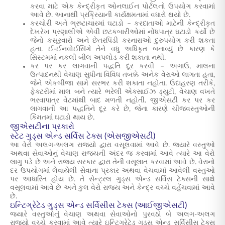
કરવા માટે એક કેન્દ્રીકૃત ઓનલાઈન પોર્ટલનો ઉપયોગ કરવામાં
આવે છે. આનાથી પ્રક્રિયાની કાર્યક્ષમતામાં વધારો થયો છે.
કરચોરી અને ભ્રષ્ટાચારમાં ઘટાડો – કરદાતાઓ માટેની કેન્દ્રીકૃત
દેખરેખ પ્રણાલીએ એવી છટકબારીઓમાં નોંધપાત્ર ઘટાડો કર્યો છે
જેનો કસૂરવારો અને છેતરપિંડી કરનારાઓ દુરુપયોગ કરી શકતા
હતા. ઈ-ઈનવોઈસિંગે તેને વધુ અધિકૃત બનાવ્યું છે કારણ કે
સિસ્ટમમાં નકલી બીલ અપલોડ કરી શકાતા નથી.
કર પર કર લાગવાની પદ્ધતિ દૂર કરવી – અગાઉ, માલના
ઉત્પાદનથી વેચાણ સુધીના વિવિધ તબક્કે અનેક વેરાઓ લાગતા હતા,
જેને એકબીજા સામે સરભર કરી શકાતા નહોતા. ઉદાહરણ તરીકે,
ફેક્ટરીમાં માલ બને ત્યારે ભરેલી એક્સાઈઝ ડ્યુટી, વેચાણ વખતે
ભરવાપાત્ર વેટમાંથી બાદ મળતી નહોતી. જીએસટી કર પર કર
લાગવાની આ પદ્ધતિને દૂર કરે છે, જેના કારણે ચીજવસ્તુઓની
કિંમતમાં ઘટાડો થાય છે.
જીએસટીના પ્રકારો
સ્ટેટ ગુડ્સ એન્ડ સર્વિસ ટેક્સ (એસજીએસટી)
આ વેરો અલગ-અલગ રાજ્યો દ્વારા વસૂલવામાં આવે છે. જ્યારે વસ્તુઓ
અથવા સેવાઓનું વેચાણ રાજ્યની અંદર જ કરવામાં આવે ત્યારે આ વેરો
લાગુ પડે છે અને રાજ્ય સરકાર દ્વારા તેની વસૂલાત કરવામાં આવે છે. વેરાનો
દર ઉપયોગમાં લેવાયેલી સેવાના પ્રકાર અથવા વેચવામાં આવેલી વસ્તુઓ
પર આધારિત હોય છે. તે સેન્ટ્રલ ગુડ્સ એન્ડ સર્વિસ ટેક્સની સાથે
વસૂલવામાં આવે છે અને કુલ વેરો રાજ્ય અને કેન્દ્ર વચ્ચે વહેંચવામાં આવે
છે.
ઇન્ટિગ્રેટેડ ગુડ્સ એન્ડ સર્વિસીસ ટેક્સ (આઈજીએસટી)
જ્યારે વસ્તુઓનું વેચાણ અથવા સેવાઓનો પુરવઠો બે અલગ-અલગ
રાજ્યો વચ્ચે કરવામાં આવે ત્યારે ઇન્ટિગ્રેટેડ ગુડ્સ એન્ડ સર્વિસીસ ટેક્સ