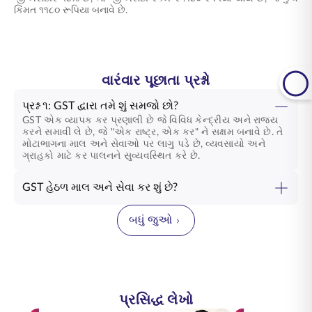
કિંમત ૧૧૮૦ રૂપિયા બનાવે છે.
વારંવાર પૂછાતા પ્રશ્નો
પ્રશ્ન ૧: GST દ્વારા તમે શું સમજો છો?
GST એક વ્યાપક કર પ્રણાલી છે જે વિવિધ કેન્દ્રીય અને રાજ્ય
કરને સમાવી લે છે, જે "એક રાષ્ટ્ર, એક કર" ને સક્ષમ બનાવે છે. તે
મોટાભાગના માલ અને સેવાઓ પર લાગુ પડે છે, વ્યવસાયો અને
ગ્રાહકો માટે કર પાલનને સુવ્યવસ્થિત કરે છે.
GST હેઠળ માલ અને સેવા કર શું છે?
બધું જુઓ
પ્રસિદ્ધ લેખો