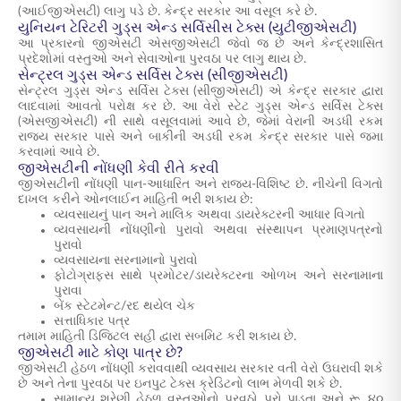
(આઈજીએસટી) લાગુ પડે છે. કેન્દ્ર સરકાર આ વસૂલ કરે છે.
યુનિયન ટેરિટરી ગુડ્સ એન્ડ સર્વિસીસ ટેક્સ (યુટીજીએસટી)
આ પ્રકારનો જીએસટી એસજીએસટી જેવો જ છે અને કેન્દ્રશાસિત
પ્રદેશોમાં વસ્તુઓ અને સેવાઓના પુરવઠા પર લાગુ થાય છે.
સેન્ટ્રલ ગુડ્સ એન્ડ સર્વિસ ટેક્સ (સીજીએસટી)
સેન્ટ્રલ ગુડ્સ એન્ડ સર્વિસ ટેક્સ (સીજીએસટી) એ કેન્દ્ર સરકાર દ્વારા
લાદવામાં આવતો પરોક્ષ કર છે. આ વેરો સ્ટેટ ગુડ્સ એન્ડ સર્વિસ ટેક્સ
(એસજીએસટી) ની સાથે વસૂલવામાં આવે છે, જેમાં વેરાની અડધી રકમ
રાજ્ય સરકાર પાસે અને બાકીની અડધી રકમ કેન્દ્ર સરકાર પાસે જમા
કરવામાં આવે છે.
જીએસટીની નોંધણી કેવી રીતે કરવી
જીએસટીની નોંધણી પાન-આધારિત અને રાજ્ય-વિશિષ્ટ છે. નીચેની વિગતો
દાખલ કરીને ઓનલાઈન માહિતી ભરી શકાય છે:
વ્યવસાયનું પાન અને માલિક અથવા ડાયરેક્ટરની આધાર વિગતો
વ્યવસાયની નોંધણીનો પુરાવો અથવા સંસ્થાપન પ્રમાણપત્રનો
પુરાવો
વ્યવસાયના સરનામાનો પુરાવો
ફોટોગ્રાફ્સ સાથે પ્રમોટર/ડાયરેક્ટરના ઓળખ અને સરનામાના
પુરાવા
બેંક સ્ટેટમેન્ટ/રદ થયેલ ચેક
સત્તાધિકાર પત્ર
તમામ માહિતી ડિજિટલ સહી દ્વારા સબમિટ કરી શકાય છે.
જીએસટી માટે કોણ પાત્ર છે?
જીએસટી હેઠળ નોંધણી કરાવવાથી વ્યવસાય સરકાર વતી વેરો ઉઘરાવી શકે
છે અને તેના પુરવઠા પર ઇનપુટ ટેક્સ ક્રેડિટનો લાભ મેળવી શકે છે.
સામાન્ય શ્રેણી હેઠળ વસ્તુઓનો પુરવઠો પૂરો પાડતા અને રૂ. ૪૦