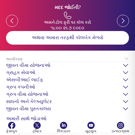
મદદ જોઈતી?
Previous
Previou
અમને ટોલ ફ્રી પર કૉલ કરો
૧૮૦૦ ૨૬૭ ૯૦૯૦
અથવા અમારા તરફથી કૉલબેક મેળવો
અસ્વીકરણ
જીવન વીમા યોજનાઓ
ગ્રાહક સેવાઓ
એસબીઆઈ લાઈફ
ગ્રુપ કંપનીઓ
ગ્રુપ વીમા યોજનાઓ
સાધનો અને કેલ્ક્યુલેટર
જીવન વીમા પુસ્તકાલય
અમારી સાથે જોડાઓ
ફેસબુક
ટ્વિટર
લિંક્ડઇન
યુટ્યુબ
ઇન્સ્ટાગ્રામ