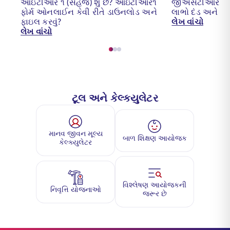
આઇટીઆર ૧ (સહજ) શું છે? આઇટીઆર૧
જીએસટીઆર 7 રિટ
ફોર્મ ઓનલાઈન કેવી રીતે ડાઉનલોડ અને
લાભો દંડ અને ફોર્
ફાઇલ કરવું?
લેખ વાંચો
લેખ વાંચો
ટૂલ અને કેલ્ક્યુલેટર
માનવ જીવન મૂલ્ય
બાળ શિક્ષણ આયોજક
કેલ્ક્યુલેટર
વિશ્લેષણ આયોજકની
નિવૃત્તિ યોજનાઓ
જરૂર છે