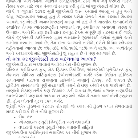
વાજપેયી અને તેમની આર્થિક સલાહકારોની ટીમે એક નવું કરવેરા મોડેલ
તૈયાર કરવા માટે એક પેનલની રચના કરી હતી, જે જીએસટી મોડેલ છે.
જોકે, ૧ જુલાઈ ૨૦૧૭ સુધી જીએસટી શરૂ કરવામાં આવ્યું ન હતું અને
એવું જણાવવામાં આવ્યું હતું કે તમામ પરોક્ષ વેરાઓ તેમાં સમાવી લેવામાં
આવશે. જીએસટી અમલીકરણનું કારણ એ હતું કે તે ભારતીય ઉત્પાદનોને
સ્થાનિક તેમજ આંતરરાષ્ટ્રીય બજારમાં વધુ સ્પર્ધાત્મક બનાવશે કારણ કે
ઉત્પાદન અને વિતરણ દરમિયાન ઇનપુટ ટેક્સ સંપૂર્ણપણે તટસ્થ થઈ જશે.
જોકે જીએસટી કાઉન્સિલ દ્વારા સમયાંતરે જીએસટી દરોમાં સુધારો અને
સમીક્ષા કરવામાં આવે છે, તેમ છતાં આજની તારીખે, દરોને વિવિધ સ્લેબમાં
વહેંચવામાં આવ્યા છે: ૦%, ૩%, ૫%, ૧૨%, ૧૮% અને ૨૮%. આ અર્થતંત્ર
અને કરદાતાઓ માટે જીએસટીનું શું મહત્વ છે તે પણ સમજાવે છે.
તો કયા કર જીએસટી દ્વારા બદલવામાં આવ્યા?
જીએસટી દ્વારા બદલવામાં આવેલા વેરા નીચે મુજબ છે:
પબ્લિક પ્રોવિડન્ટ ફંડ, બેંક ફિક્સ્ડ ડિપોઝિટ, એમ્પ્લોયી પ્રોવિડન્ટ ફંડ,
નેશનલ સેવિંગ્સ સર્ટિફિકેટ્સ (એનએસસી) વગેરે જેવા નિશ્ચિત હોલ્ડિંગ
સમયગાળો ધરાવતા રોકાણના સાધનોમાં નાણાંનું રોકાણ કરી શકાય છે.
હોલ્ડિંગ સમયગાળો પૂર્ણ થયા પછી, તમને રોકાણ કરેલી રકમ પાછી મળે છે.
નાણાંનો રોકાણ તરીકે પણ ઉપયોગ કરી શકાય છે, જ્યાં વળતર નાણાકીય
સ્વરૂપે મળી પણ શકે અથવા ન પણ મળે, જેમ કે તમારા બાળકોની ટ્યુશન
ફી, હોમ લોનની મુદ્દલ રકમ વગેરે.
શ્રેણી એક હેઠળના કેટલાક રોકાણો જે કલમ સી હેઠળ કપાત મેળવવામાં
મદદ કરી શકે છે તે નીચે મુજબ છે:
સેવા કર
એક્સાઇઝ ડ્યુટી (કેન્દ્રીય અને વધારાની)
વધારાની કસ્ટમ ડ્યુટી (ખાસ વધારાની સહિત)
જીએસટીના કાર્યક્ષેત્રમાં સમાવિષ્ટ કર નીચે મુજબ છે: