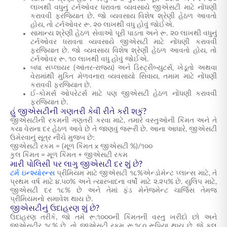
લાખથી વધુનું ટર્નઓવર ધરાવતા વ્યવસાયે જીએસટી માટે નોંધણી
કરાવવી ફરજિયાત છે. જો વ્યવસાય વિશેષ શ્રેણી હેઠળ આવતો
હોય, તો ટર્નઓવર રૂ. ૨૦ લાખથી વધુ હોવું જોઈએ.
સામાન્ય શ્રેણી હેઠળ સેવાઓ પૂરી પાડતા અને રૂ. ૨૦ લાખથી વધુનું
ટર્નઓવર ધરાવતા વ્યવસાયે જીએસટી માટે નોંધણી કરાવવી
ફરજિયાત છે. જો વ્યવસાય વિશેષ શ્રેણી હેઠળ આવતો હોય, તો
ટર્નઓવર રૂ. ૧૦ લાખથી વધુ હોવું જોઈએ.
બધા સપ્લાયર (આંતર-રાજ્ય) અને ડિસ્ટ્રીબ્યુટર્સ, ખેડૂતો અથવા
વેરામાંથી મુક્તિ મેળવનારા વ્યવસાયો સિવાય, તમામ માટે નોંધણી
કરાવવી ફરજિયાત છે.
ઈ-કોમર્સ ઓપરેટર્સ માટે પણ જીએસટી હેઠળ નોંધણી કરાવવી
ફરજિયાત છે.
હું જીએસટીની ગણતરી કેવી રીતે કરી શકું?
જીએસટીની રકમની ગણતરી કરવા માટે, તમારે વસ્તુઓની કિંમત અને તે
કયા વેરાના દર હેઠળ આવે છે તે જાણવું જરૂરી છે. આના આધારે, જીએસટી
ઉમેરવાનું સૂત્ર નીચે મુજબ છે:
જીએસટી રકમ = (મૂળ કિંમત x જીએસટી %)/૧૦૦
કુલ કિંમત = મૂળ કિંમત + જીએસટી રકમ
મારી પોલિસી પર લાગુ જીએસટી દર શું છે?
ટર્મ ઇન્શ્યોરન્સ
પ્રીમિયમ માટે જીએસટી ૧૮%એન્ડોમેન્ટ પ્લાન્સ માટે, તે
પ્રથમ વર્ષ માટે ૪.૫૦% અને ત્યારબાદના વર્ષો માટે ૨.૨૫% છે. યુલિપ માટે,
જીએસટી દર ૧૮% છે અને તેમાં ફંડ મેનેજમેન્ટ ચાર્જિસ તેમજ
પ્રીમિયમનો સમાવેશ થાય છે.
જીએસટીનું ઉદાહરણ શું છે?
ઉદાહરણ તરીકે, જો તમે રૂ.૧૦૦૦ની કિંમતની વસ્તુ ખરીદો છો અને
જીએસટીર ૧૮% છે, તો જીએસટી રકમ રૂ.૧૮૦ રૂપિયા થાય છે, જે કુલ