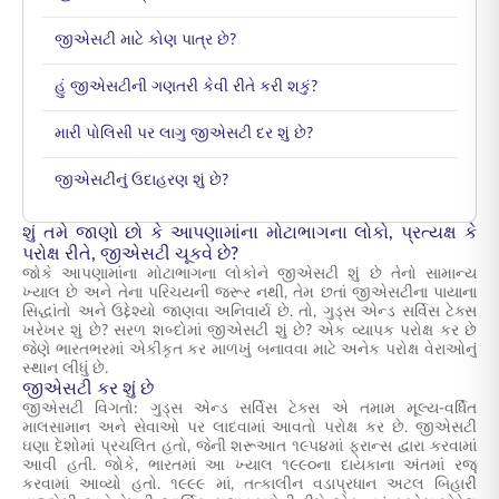
જીએસટી માટે કોણ પાત્ર છે?
હું જીએસટીની ગણતરી કેવી રીતે કરી શકું?
મારી પોલિસી પર લાગુ જીએસટી દર શું છે?
જીએસટીનું ઉદાહરણ શું છે?
શું તમે જાણો છો કે આપણામાંના મોટાભાગના લોકો, પ્રત્યક્ષ કે
પરોક્ષ રીતે, જીએસટી ચૂકવે છે?
જોકે આપણામાંના મોટાભાગના લોકોને જીએસટી શું છે તેનો સામાન્ય
ખ્યાલ છે અને તેના પરિચયની જરૂર નથી, તેમ છતાં જીએસટીના પાયાના
સિદ્ધાંતો અને ઉદ્દેશ્યો જાણવા અનિવાર્ય છે. તો, ગુડ્સ એન્ડ સર્વિસ ટેક્સ
ખરેખર શું છે? સરળ શબ્દોમાં જીએસટી શું છે? એક વ્યાપક પરોક્ષ કર છે
જેણે ભારતભરમાં એકીકૃત કર માળખું બનાવવા માટે અનેક પરોક્ષ વેરાઓનું
સ્થાન લીધું છે.
જીએસટી કર શું છે
જીએસટી વિગતો: ગુડ્સ એન્ડ સર્વિસ ટેક્સ એ તમામ મૂલ્ય-વર્ધિત
માલસામાન અને સેવાઓ પર લાદવામાં આવતો પરોક્ષ કર છે. જીએસટી
ઘણા દેશોમાં પ્રચલિત હતો, જેની શરૂઆત ૧૯૫૪માં ફ્રાન્સ દ્વારા કરવામાં
આવી હતી. જોકે, ભારતમાં આ ખ્યાલ ૧૯૯૦ના દાયકાના અંતમાં રજૂ
કરવામાં આવ્યો હતો. ૧૯૯૯ માં, તત્કાલીન વડાપ્રધાન અટલ બિહારી