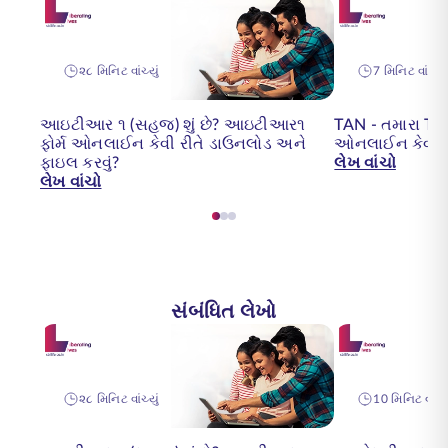
૨૮ મિનિટ વાંચ્યું
7 મિનિટ વાંચ્યું
આઇટીઆર ૧ (સહજ) શું છે? આઇટીઆર૧
TAN - તમારા TA
ફોર્મ ઓનલાઈન કેવી રીતે ડાઉનલોડ અને
ઓનલાઈન કેવી રી
ફાઇલ કરવું?
લેખ વાંચો
લેખ વાંચો
સંબંધિત લેખો
૨૮ મિનિટ વાંચ્યું
10 મિનિટ વાંચ્ય