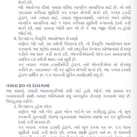
શકો છો.
જો આરોગ્ય વીમો તમારા વરિષ્ઠ નાગરિક માતાપિતા માટે છે, તો તમે
૫૦,૦૦૦ રૂપિયા સુધીની કર કપાત મેળવી શકો છો. કલમ ૮૦ડી
હેઠળ, તમે તમારા માટે, તમારા જીવનસાથી, બાળકો અને વરિષ્ઠ
નાગરિક માતાપિતા માટે ૧ લાખ રૂપિયા સુધીની કપાતનો દાવો કરી
શકો છો. યાદ રાખવા જેવી વાત એ છે કે આ જૂથ વીમો ન હોવો
જોઈએ.
ઉત્પાદન: નિવૃત્તિ આયોજન રોકાણો
વર્ણન: જો તમે ૩૦ વર્ષની ઉંમરના છો, તો નિવૃત્તિ આયોજન શરૂ
કરવાનો આ શ્રેષ્ઠ સમય છે. તમે રાષ્ટ્રીય પેન્શન યોજનામાં રોકાણ
કરીને આ શરૂ કરી શકો છો. એનપીએસનો લોક-ઇન સમયગાળો
વ્યક્તિ ૬૦ વર્ષની થાય ત્યાં સુધી છે.
કર બચત: કલમ ૮૦સીસીડી હેઠળ, તમે એનપીએસ માં રોકાણ
કરીને રૂ. ૫૦,૦૦૦/- ની કર મુક્તિ મેળવી શકો છો. આ કલમ ૮૦સી
હેઠળ વાર્ષિક રૂ. ૧.૫ લાખની મુક્તિ મર્યાદાથી વધુ છે.
તમારા ૪૦ ના દાયકામાં
આ સમયે, તમારી જવાબદારીઓ વધી ગઈ હશે. જોકે, આ સમય કર
બચાવવાની સાથે તમારા ભવિષ્યમાં વધુ ખંતપૂર્વક રોકાણ કરવાનો પણ છે.
ઉદાહરણ તરીકે:
ઉત્પાદન: હોમ લોન
વર્ણન: જો તમે બેંક દ્વારા લોન લઈને ઘર ખરીદ્યું હોય, તો મૂળ
રકમની ચુકવણી તેમજ ચૂકવવામાં આવેલા વ્યાજ પર કર મુક્તિનો
દાવો કરી શકાય છે.
કર બચત: કલમ ૮૦સી હેઠળ, તમે મૂળ રકમ પર રૂ. ૧.૫ લાખ
સુધીનો દાવો કરી શકો છો. કલમ ૨૪B હેઠળ તમે રૂ. ૨ લાખની