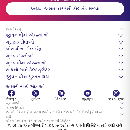
અથવા અમારા તરફથી કૉલબેક મેળવો
અસ્વીકરણ
જીવન વીમા યોજનાઓ
ગ્રાહક સેવાઓ
એસબીઆઈ લાઈફ
ગ્રુપ કંપનીઓ
ગ્રુપ વીમા યોજનાઓ
સાધનો અને કેલ્ક્યુલેટર
જીવન વીમા પુસ્તકાલય
અમારી સાથે જોડાઓ
ફેસબુક
ટ્વિટર
લિંક્ડઇન
યુટ્યુબ
ઇન્સ્ટાગ્રામ
સૂચનાઓ
અન્ય લિંક્સ
છેતરપિંડીભર્યા ફોન કોલ્સ અને કાલ્પનિક / છેતરપિંડીભરી ઓફરોથી સાવધ
રહો
એસબીઆઈ લાઈફ ઈન્શ્યોરન્સ કંપની લિમિટેડ
© 2026 એસબીઆઈ લાઇફ ઇન્શ્યોરન્સ કંપની લિમિટેડ. સર્વ અધિકારો