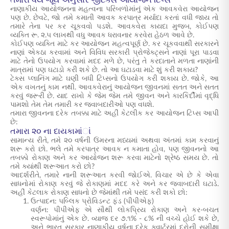
તમારા વય જૂથ અનુસાર જીટેક્સ આયોજન ટિપ્સ
નાણાકીય આયોજનના મહત્વના પરિબળોમાંનું એક આવકવેરા આયોજન
પણ છે. છેવટે, જો તમે કમાતી આવક કરપાત્ર મર્યાદા કરતાં વધી જાય તો
તમારે તેના પર કર ચૂકવવો પડશે. આવકવેરા કાયદા મુજબ, કોઈપણ
વ્યક્તિ રૂ. ૨.૫ લાખથી વધુ આવક ધરાવનાર કરવેરા હેઠળ આવે છે.
કોઈપણ વ્યક્તિ માટે કર આયોજન મહત્વપૂર્ણ છે. કર ચૂકવવાથી સરકારને
નાણાં એકઠા કરવામાં અને વિવિધ સરકારી પ્રોજેક્ટ્સને નાણાં પૂરા પાડવા
માટે તેનો ઉપયોગ કરવામાં મદદ મળે છે, પરંતુ તે કરદાતાને મળતા નાણાંની
માત્રામાં પણ ઘટાડો કરી શકે છે. તો આ ઘટાડવા માટે શું કરી શકાય?
ટેક્સ પ્લાનિંગ માટે ઘણી બધી ટિપ્સનો ઉપયોગ કરી શકાય છે. જોકે, આ
એક વખતનું કામ નથી. આવકવેરાનું આયોજન જીવનમાં સતત અને સતત
કરવું જરૂરી છે. યાદ રાખો કે જેમ જેમ તમે જીવન અને કારકિર્દીમાં વૃદ્ધિ
પામશો તેમ તેમ તમારી કર જવાબદારીઓ પણ વધશે.
તમારા જીવનના દરેક તબક્કા માટે અહીં કેટલીક કર આયોજન ટિપ્સ આપી
છે:
તમારા ૨૦ ના દાયકામાંાં
સામાન્ય રીતે, તમે ૨૦ વર્ષની ઉંમરના મધ્યમાં અથવા અંતમાં કામ કરવાનું
શરૂ કરો છો. ભલે તમે કરપાત્ર આવક ન કમાતા હોવ, પણ જીવનનો આ
તબક્કો રોકાણ અને કર આયોજન શરૂ કરવા માટેનો શ્રેષ્ઠ સમય છે. તો
તમે ક્યાંથી શરૂઆત કરો છો?
આદર્શરીતે, તમારે નાની શરૂઆત કરવી જોઈએ. વિચાર એ છે કે એવા
સાધનોમાં રોકાણ કરવું જે રોકાણમાં મદદ કરે અને કર જવાબદારી ઘટાડે.
અહીં કેટલાક રોકાણ સાધનો છે જેમાંથી તમે પસંદ કરી શકો છો:
ઉત્પાદન: પબ્લિક પ્રોવિડન્ટ ફંડ (પીપીએફ)
વર્ણન: પીપીએફ એ સૌથી લોકપ્રિય રોકાણ અને કર-બચત
સ્વરૂપોમાંનું એક છે. વ્યાજ દર ૭.૧% - ૮% ની વચ્ચે હોઈ શકે છે,
અને ભારત સરકાર નાણાકીય વર્ષના દરેક ક્વાર્ટરમાં દરોની સમીક્ષા