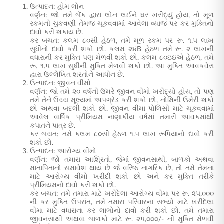
ઉત્પાદન: હોમ લોન
વર્ણન: જો તમે બેંક દ્વારા લોન લઈને ઘર ખરીદ્યું હોય, તો મૂળ
રકમની ચુકવણી તેમજ ચૂકવવામાં આવેલા વ્યાજ પર કર મુક્તિનો
દાવો કરી શકાય છે.
કર બચત: કલમ ૮૦સી હેઠળ, તમે મૂળ રકમ પર રૂ. ૧.૫ લાખ
સુધીનો દાવો કરી શકો છો. કલમ ૨૪B હેઠળ તમે રૂ. ૨ લાખની
વધારાની કર મુક્તિ પણ મેળવી શકો છો. કલમ ૮૦ઇઇએ હેઠળ, તમે
રૂ. ૧.૫ લાખ સુધીની મુક્તિ મેળવી શકો છો. આ મુક્તિ આવકવેરા
દ્વારા ઉલ્લેખિત શરતોને આધીન છે.
ઉત્પાદન: જીવન વીમો
વર્ણન: જો તમે ૨૦ વર્ષની ઉંમરે જીવન વીમો ખરીદ્યો હોય, તો પણ
તમે તેને ઉચ્ચ મૂલ્યમાં અપગ્રેડ કરી શકો છો, નોમિની ઉમેરી શકો
છો અથવા બદલી શકો છો. જીવન વીમા પોલિસી માટે ચૂકવવામાં
આવેલ વાર્ષિક પ્રીમિયમ નાણાકીય વર્ષમાં તમારી આવકમાંથી
કપાતને પાત્ર છે.
કર બચત: તમે કલમ ૮૦સી હેઠળ ૧.૫ લાખ રૂપિયાનો દાવો કરી
શકો છો.
ઉત્પાદન: આરોગ્ય વીમો
વર્ણન: જો તમારા આશ્રિતો, જેમાં જીવનસાથી, બાળકો અથવા
માતાપિતાનો સમાવેશ થાય છે જે વરિષ્ઠ નાગરિક છે, તો તમે તેમના
માટે આરોગ્ય વીમો ખરીદી શકો છો અને કર મુક્તિ તરીકે
પ્રીમિયમનો દાવો કરી શકો છો.
કર બચત: તમે તમારા માટે ખરીદેલા આરોગ્ય વીમા પર રૂ. ૨૫,૦૦૦
ની કર મુક્તિ ઉપરાંત, તમે તમારા પરિવારના સભ્યો માટે ખરીદેલા
વીમા માટે વધારાના કર લાભોનો દાવો કરી શકો છો. તમે તમારા
જીવનસાથી અથવા બાળકો માટે રૂ. ૨૫,૦૦૦/- ની મુક્તિ મેળવી