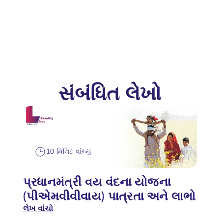
સંબંધિત લેખો
10 મિનિટ વાંચ્યું
પ્રધાનમંત્રી વય વંદના યોજના
(પીએમવીવીવાય) પાત્રતા અને લાભો
લેખ વાંચો