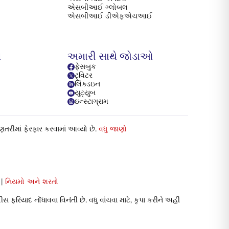
એસબીઆઈ ગ્લોબલ
એસબીઆઈ ડીએફએચઆઈ
ય
અમારી સાથે જોડાઓ
ફેસબુક
ટ્વિટર
લિંક્ડઇન
યુટ્યુબ
ઇન્સ્ટાગ્રામ
ગણતરીમાં ફેરફાર કરવામાં આવ્યો છે.
વધુ જાણો
|
નિયમો અને શરતો
િયાદ નોંધાવવા વિનંતી છે. વધુ વાંચવા માટે, કૃપા કરીને અહીં