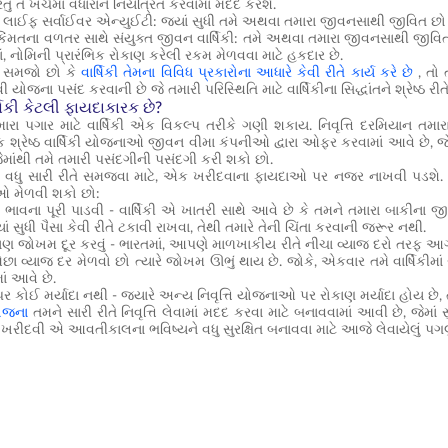
ંતુ તે ખર્ચમાં વધારાને નિયંત્રિત કરવામાં મદદ કરશે.
લાઈફ સર્વાઈવર એન્યુઈટી: જ્યાં સુધી તમે અથવા તમારા જીવનસાથી જીવિત છો ત્ય
િંમતના વળતર સાથે સંયુક્ત જીવન વાર્ષિકી: તમે અથવા તમારા જીવનસાથી જીવિત રહે
ાં, નોમિની પ્રારંભિક રોકાણ કરેલી રકમ મેળવવા માટે હકદાર છે.
મે સમજો છો કે
વાર્ષિકી તેમના વિવિધ પ્રકારોના આધારે કેવી રીતે કાર્ય કરે છે
, તો 
વી યોજના પસંદ
કરવાની
છે જે તમારી પરિસ્થિતિ માટે વાર્ષિકીના સિદ્ધાંતને શ્રેષ્ઠ રીત
ાર્ષિકી કેટલી ફાયદાકારક છે?
તમારા પગાર માટે વાર્ષિકી એક વિકલ્પ તરીકે ગણી શકાય. નિવૃત્તિ દરમિયાન તમાર
ક શ્રેષ્ઠ વાર્ષિકી યોજનાઓ જીવન વીમા કંપનીઓ દ્વારા ઓફર કરવામાં આવે છે,
ેમાંથી તમે તમારી પસંદગીની પસંદગી કરી શકો છો.
ને વધુ સારી રીતે સમજવા માટે, એક ખરીદવાના ફાયદાઓ પર નજર નાખવી પડશે. 
ઓ મેળવી શકો છો:
ની ભાવના પૂરી પાડવી - વાર્ષિકી એ ખાતરી સાથે આવે છે કે તમને તમારા બાકીના જ
યાં સુધી પૈસા કેવી રીતે ટકાવી રાખવા, તેથી તમારે તેની ચિંતા કરવાની જરૂર નથી.
ાણ જોખમ દૂર કરવું - ભારતમાં, આપણે માળખાકીય રીતે નીચા વ્યાજ દરો તરફ આગળ
 વ્યાજ દર મેળવો છો ત્યારે જોખમ ઊભું થાય છે. જોકે, એકવાર તમે વાર્ષિકીમા
ં આવે છે.
ર કોઈ મર્યાદા નથી - જ્યારે અન્ય નિવૃત્તિ યોજનાઓ પર રોકાણ મર્યાદા હોય છે, ત્
યોજના
તમને સારી રીતે નિવૃત્તિ લેવામાં મદદ કરવા માટે બનાવવામાં આવી છે, જેમા
ખરીદવી એ આવતીકાલના ભવિષ્યને વધુ સુરક્ષિત બનાવવા માટે આજે લેવાયેલું પગલુ