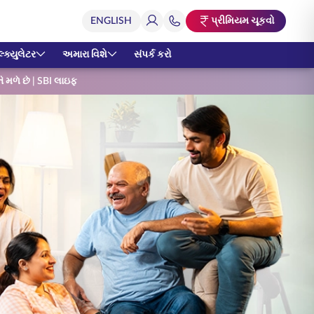
પ્રીમિયમ ચૂકવો
્ક્યુલેટર
અમારા વિશે
સંપર્ક કરો
ે મળે છે | SBI લાઇફ