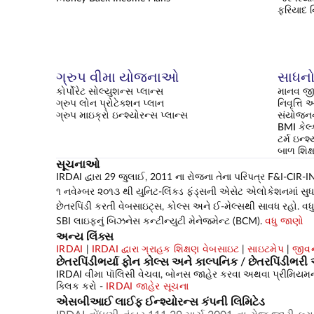
ફરિયાદ 
ગ્રુપ વીમા યોજનાઓ
સાધનો 
કોર્પોરેટ સોલ્યુશન્સ પ્લાન્સ
માનવ જી
ગ્રુપ લોન પ્રોટેક્શન પ્લાન
નિવૃત્ત
ગ્રુપ માઇક્રો ઇન્શ્યોરન્સ પ્લાન્સ
સંયોજનન
BMI કેલ્
ટર્મ ઇન્શ
બાળ શિ
સૂચનાઓ
IRDAI દ્વારા 29 જુલાઈ, 2011 ના રોજના તેના પરિપત્ર F&I-CIR-INV
૧ નવેમ્બર ૨૦૧૩ થી યુનિટ-લિંક્ડ ફંડ્સની એસેટ એલોકેશનમાં સુધારો 
છેતરપિંડી કરતી વેબસાઇટ્સ, કોલ્સ અને ઈ-મેલ્સથી સાવધ રહો. વધુ 
SBI લાઇફનું બિઝનેસ કન્ટીન્યુટી મેનેજમેન્ટ (BCM).
વધુ જાણો
અન્ય લિંક્સ
IRDAI
|
IRDAI દ્વારા ગ્રાહક શિક્ષણ વેબસાઇટ
|
સાઇટમેપ
|
જીવન
છેતરપિંડીભર્યા ફોન કોલ્સ અને કાલ્પનિક / છેતરપિંડીભ
IRDAI વીમા પૉલિસી વેચવા, બોનસ જાહેર કરવા અથવા પ્રીમિયમના રો
ક્લિક કરો -
IRDAI જાહેર સૂચના
એસબીઆઈ લાઈફ ઈન્શ્યોરન્સ કંપની લિમિટેડ