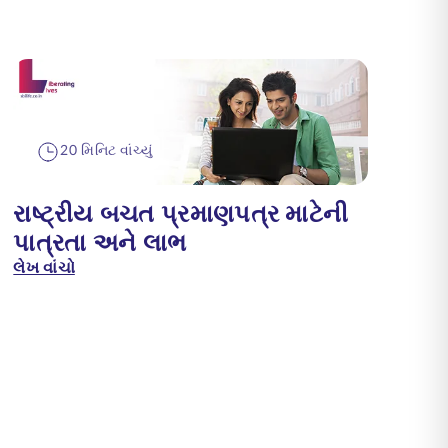
20 મિનિટ વાંચ્યું
રાષ્ટ્રીય બચત પ્રમાણપત્ર માટેની
પાત્રતા અને લાભ
લેખ વાંચો