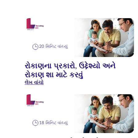
20 મિનિટ વાંચ્યું
રોકાણના પ્રકારો, ઉદ્દેશ્યો અને
રોકાણ શા માટે કરવું
લેખ વાંચો
18 મિનિટ વાંચ્યું