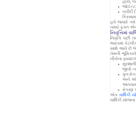
હોય, પર
જોઈન્ટ 
ખરીદી ક
કિસ્સામ
હવે જ્યારે ત
તમારે ફક્ત એ
નિવૃત્તિમાં વ
નિવૃત્તિ પછી 
ભારતમાં કેટલી
સાથે આવે છે જ
તેમની ભૂમિકા
નીચેના ફાયદા
સુરક્ષા
જીવો ત્
પુનઃરોક
અને ઓછા
આપવામા
રોકાણ પ
એક
વાર્ષિકી 
વાર્ષિકી યોજના