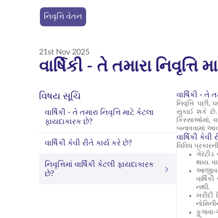
નિવૃત્તિ વેતન
21st Nov 2025
વાર્ષિકી - તે તમારા નિવૃત્તિ
વાર્ષિકી - તે
વિષય સૂચિ
નિવૃત્તિ પછી
વાર્ષિકી - તે તમારા નિવૃત્તિ માટે કેટલા
સુકાઈ શકે છે
કિસ્સાઓમાં, વ
ફાયદાકારક છે?
બનાવવામાં આવી
વાર્ષિકી કેવી ર
વાર્ષિકી કેવી રીતે કાર્ય કરે છે?
વિવિધ પ્રકારન
ગેરંટીડ
થાય. વા
નિવૃત્તિમાં વાર્ષિકી કેટલી ફાયદાકારક
આજીવન આ
છે?
વાર્ષિ
નથી.
ખરીદી ક
નોમિનીન
ફુગાવા-