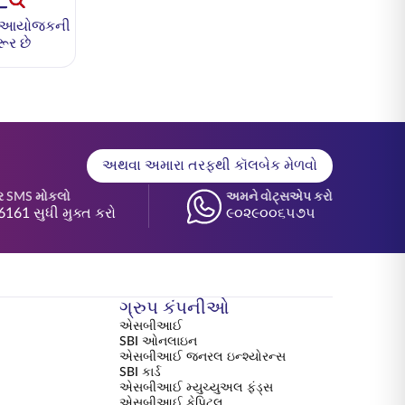
ણ આયોજકની
ૂર છે
અથવા અમારા તરફથી કૉલબેક મેળવો
ર SMS મોકલો
અમને વોટ્સએપ કરો
6161 સુધી મુક્ત કરો
૯૦૨૯૦૦૬૫૭૫
ગ્રુપ કંપનીઓ
એસબીઆઈ
SBI ઓનલાઇન
એસબીઆઈ જનરલ ઇન્શ્યોરન્સ
SBI કાર્ડ
એસબીઆઈ મ્યુચ્યુઅલ ફંડ્સ
એસબીઆઈ કેપિટલ