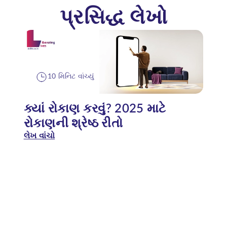
પ્રસિદ્ધ લેખો
10 મિનિટ વાંચ્યું
ક્યાં રોકાણ કરવું? 2025 માટે
રોકાણની શ્રેષ્ઠ રીતો
લેખ વાંચો