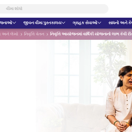
યોજનાઓ
જીવન વીમા પુસ્તકાલય
ગ્રાહક સેવાઓ
સાધનો અને કેલ
સ અને લેખો
નિવૃત્તિ વેતન
નિવૃત્તિ આયોજનમાં વાર્ષિકી યોજનાનો લાભ કેવી રીત