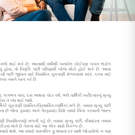
ોનો ઢગલો થઈ શકે છે. આનાથી વર્ષોથી બનાવેલ કોઈપણ બચત ભંડોળ
ું હોય, તો નિવૃત્તિ પછી પરિણામી બોજ મોટો હોઈ શકે છે. આવા
્યા પછી જીવન માટે નિયમિત ચુકવણી મેળવવામાં મદદ કરવા માટે
વળતર તમને પરત કરે છે.
 લગભગ પાંચ, દસ અથવા પંદર વર્ષ, ભલે વાર્ષિકી ખરીદનારનું મૃત્યુ
 હોય તે બંધ થઈ જશે.
ી ચૂકવણી (માસિક/ત્રિમાસિક/વાર્ષિક) મળે છે. તમારા મૃત્યુ પછી
ા છે જેના
ફાયદા અને ગેરફાયદા
વિશે તમારે ચિંતા કરવાની જરૂર
વણી નિયમિતપણે મળતી રહે છે. તમારા મૃત્યુ પછી, વીમાદાતા તમારા
છોડવા માંગે છે તેમના માટે આ એક સારો વિકલ્પ છે.
માં વધારો થશે. આ વધારો વાસ્તવિક ફુગાવાના દર સાથે જોડાયેલો ન પણ