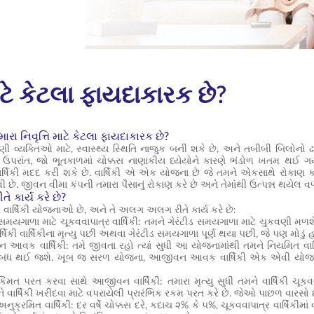
 માટે કેટલા ફાયદાકારક છે?
 તમારા નિવૃત્તિ માટે કેટલા ફાયદાકારક છે?
, ઘણી વ્યક્તિઓ માટે, સ્વાસ્થ્ય સ્થિતિ નાજુક બની શકે છે, અને તબીબી બિલ
. ઉપરાંત, જો ભૂતકાળમાં ચોક્કસ નાણાકીય ધ્યેયોને કારણે ભંડોળ ખતમ થઈ ગય
ાર્ષિકી મદદ કરી શકે છે.
વાર્ષિકી
એ એક
યોજના
છે જે તમને એકસાથે રોકાણ કર
 છે. જીવન વીમા કંપની તમારા પૈસાનું રોકાણ કરે છે અને તેમાંથી ઉત્પન્ન થયેલ 
ીતે કાર્ય કરે છે?
ી વાર્ષિકી યોજનાઓ છે, અને તે અલગ અલગ રીતે કાર્ય કરે છે:
 સમયગાળા માટે ચૂકવવાપાત્ર વાર્ષિકી: તમને ગેરંટીડ સમયગાળા માટે ચુકવણી મળશે,
ર્ષિકી વાર્ષિકીના મૃત્યુ પછી અથવા ગેરંટીડ સમયગાળા પૂર્ણ થયા પછી, જે પણ મોડું
વક વાર્ષિકી: તમે જીવતા રહો ત્યાં સુધી આ યોજનામાંથી તમને નિયમિત વાર્ષિક
કી બંધ થઈ જશે. ખૂબ જ સરળ યોજના,
આજીવન આવક વાર્ષિકી
એક એવી યોજન
િંમત પરત કરવા સાથે આજીવન વાર્ષિકી: તમારા મૃત્યુ સુધી તમને વાર્ષિકી ચૂક
ે વાર્ષિકી ખરીદવા માટે વપરાયેલી પ્રારંભિક રકમ પરત કરે છે. જેઓ પાછળ વારસો 
અનુક્રમિત વાર્ષિકી: દર વર્ષે ચોક્કસ દરે, કદાચ ૨% કે ૫%, ચૂકવવાપાત્ર વાર્ષિકી