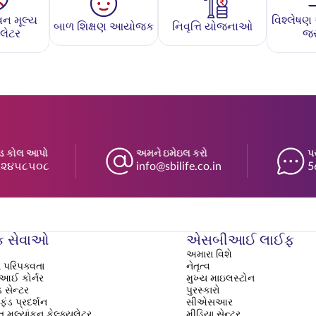
ન મૂલ્ય
વિશ્લેષ
બાળ શિક્ષણ આયોજક
નિવૃત્તિ યોજનાઓ
ુલેટર
જર
્ડ કોલ આપો
અમને ઇમેઇલ કરો
પ
૬૨૪૫૮૫૦૮
info@sbilife.co.in
5
ક સેવાઓ
એસબીઆઈ લાઈફ
અમારા વિશે
 પરિપક્વતા
નેતૃત્વ
ઈ કોર્નર
મુખ્ય માઇલસ્ટોન
 સેન્ટર
પુરસ્કારો
ફંડ પ્રદર્શન
સીએસઆર
 મૂલ્યાંકન કેલ્ક્યુલેટર
મીડિયા સેન્ટર