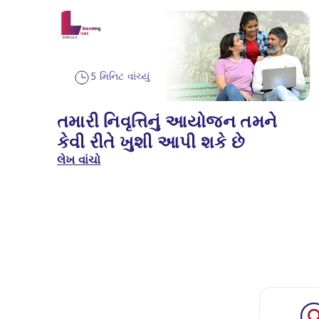
5 મિનિટ વાંચ્યું
તમારી નિવૃત્તિનું આયોજન તમને
કેવી રીતે ખુશી આપી શકે છે
લેખ વાંચો