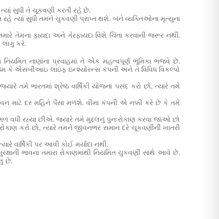
ાં સુધી તે ચૂકવણી કરતી રહે છે.
 ત્યાં સુધી તમને ચુકવણી પ્રાપ્ત થશે. બંને વ્યક્તિઓના મૃત્યુના
તમારે તેમના
ફાયદા અને ગેરફાયદા
વિશે ચિંતા કરવાની જરૂર નથી.
ે લાગુ કરે.
ા નિયમિત નાણાંના પ્રવાહમાં તે એક મહત્વપૂર્ણ ભૂમિકા ભજવે છે.
 જેમ કે એસબીઆઇ લાઇફ ઇન્શ્યોરન્સ કંપની અને તે વિવિધ વિકલ્પો
જ્યારે તમે
ભારતમાં શ્રેષ્ઠ વાર્ષિકી યોજના
પસંદ કરો છો, ત્યારે તમે
ીવન માટે દર મહિને પૈસા મળશે. વીમા કંપની એ નક્કી કરે છે કે તમે
 વધી રહ્યા છીએ. જ્યારે તમે મુદ્દલનું પુનઃરોકાણ કરવા જાઓ છો
ં રોકાણ કરો છો, ત્યારે તમને જીવનભર સમાન દરે ચૂકવણીની ખાતરી
યારે વાર્ષિકી પર આવી કોઈ મર્યાદા નથી.
ં સુરક્ષાની ભાવના તમારા રોકાણમાંથી નિયમિત ચુકવણી સાથે આવે છે.
ં છે.