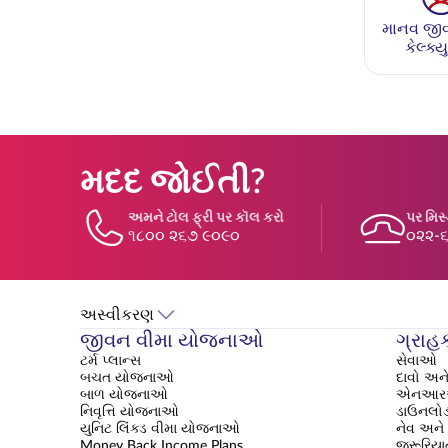
માનવ જીવ
કેલ્ક્ય
મદદ જોઈતી?
અમને ટોલ ફ્રી પર કૉલ કરો
પર મિસ
૧૮૦૦ ૨૬૭ ૯૦૯૦
૦૨૨-
અસ્વીકરણ
જીવન વીમા યોજનાઓ
ગ્રાહ
ટર્મ પ્લાન્સ
સેવાઓ
બચત યોજનાઓ
દાવો અને
બાળ યોજનાઓ
એનઆરઆ
નિવૃત્તિ યોજનાઓ
ડાઉનલોડ
યુનિટ લિંક્ડ વીમા યોજનાઓ
નેવ અને 
Money Back Income Plans
જરૂરિયાત