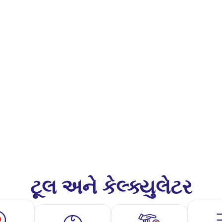
ટૂલ અને કેલ્ક્યુલેટર