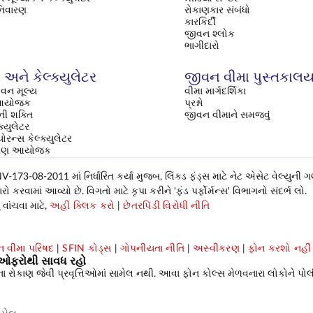
નિવારણ
રોકાણકાર સંબંધો
કારકિર્દી
જીવન શ્લોક
ભાગીદારો
અને કેલ્ક્યુલેટર
જીવન વીમા પુસ્તકાલ
વન મૂલ્ય
વીમા માર્ગદર્શિકા
િ આયોજક
પ્રશ્નો
ી શક્તિ
જીવન વીમાને સમજવું
ક્યુલેટર
્યોરન્સ કેલ્ક્યુલેટર
ક્ષણ આયોજક
-173-08-2011 માં નિર્ધારિત કર્યા મુજબ, લિંક્ડ ફંડ્સ માટે નેટ એસેટ વેલ્યુની 
કરવામાં આવ્યો છે. વિગતો માટે કૃપા કરીને 'ફંડ પર્ફોર્મન્સ' વિભાગનો સંદર્ભ લો.
વાંચવા માટે,
અહીં ક્લિક કરો
|
છેતરપિંડી વિરોધી નીતિ
 વીમા પરિષદ
|
SFIN કોડ્સ
|
ગોપનીયતા નીતિ
|
અસ્વીકરણ
|
ફોન કરશો નહીં
રી ઓફરોથી સાવધ રહો
કાણ જેવી પ્રવૃત્તિઓમાં સામેલ નથી. આવા ફોન કોલ્સ મેળવનારા લોકોને પોલીસ ફર