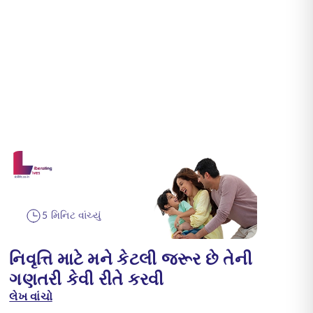
5 મિનિટ વાંચ્યું
નિવૃત્તિ માટે મને કેટલી જરૂર છે તેની
ગણતરી કેવી રીતે કરવી
લેખ વાંચો