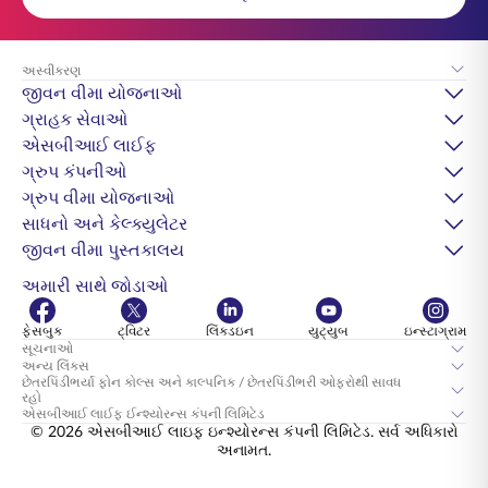
અસ્વીકરણ
જીવન વીમા યોજનાઓ
ગ્રાહક સેવાઓ
એસબીઆઈ લાઈફ
ગ્રુપ કંપનીઓ
ગ્રુપ વીમા યોજનાઓ
સાધનો અને કેલ્ક્યુલેટર
જીવન વીમા પુસ્તકાલય
અમારી સાથે જોડાઓ
ફેસબુક
ટ્વિટર
લિંક્ડઇન
યુટ્યુબ
ઇન્સ્ટાગ્રામ
સૂચનાઓ
અન્ય લિંક્સ
છેતરપિંડીભર્યા ફોન કોલ્સ અને કાલ્પનિક / છેતરપિંડીભરી ઓફરોથી સાવધ
રહો
એસબીઆઈ લાઈફ ઈન્શ્યોરન્સ કંપની લિમિટેડ
© 2026 એસબીઆઈ લાઇફ ઇન્શ્યોરન્સ કંપની લિમિટેડ. સર્વ અધિકારો
અનામત.