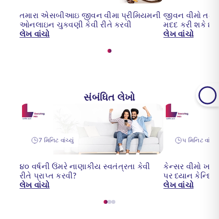
તમારા એસબીઆઇ જીવન વીમા પ્રીમિયમની
જીવન વીમો તમને 
ઓનલાઇન ચુકવણી કેવી રીતે કરવી
મદદ કરી શકે છે
લેખ વાંચો
લેખ વાંચો
સંબંધિત લેખો
7 મિનિટ વાંચ્યું
૫ મિનિટ વાંચ્યું
૪૦ વર્ષની ઉંમરે નાણાકીય સ્વતંત્રતા કેવી
કેન્સર વીમો ખરી
રીતે પ્રાપ્ત કરવી?
પર ધ્યાન કેન્દ્ર
લેખ વાંચો
લેખ વાંચો