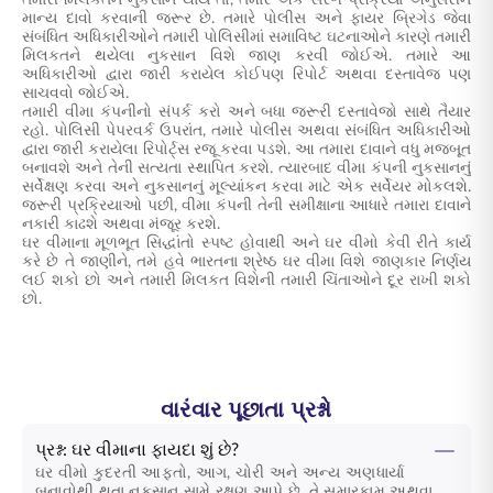
તમારી મિલકતને નુકસાન થાય તો, તમારે એક સરળ પ્રક્રિયા અનુસરીને
માન્ય દાવો કરવાની જરૂર છે. તમારે પોલીસ અને ફાયર બ્રિગેડ જેવા
સંબંધિત અધિકારીઓને તમારી પોલિસીમાં સમાવિષ્ટ ઘટનાઓને કારણે તમારી
મિલકતને થયેલા નુકસાન વિશે જાણ કરવી જોઈએ. તમારે આ
અધિકારીઓ દ્વારા જારી કરાયેલ કોઈપણ રિપોર્ટ અથવા દસ્તાવેજ પણ
સાચવવો જોઈએ.
તમારી વીમા કંપનીનો સંપર્ક કરો અને બધા જરૂરી દસ્તાવેજો સાથે તૈયાર
રહો. પોલિસી પેપરવર્ક ઉપરાંત, તમારે પોલીસ અથવા સંબંધિત અધિકારીઓ
દ્વારા જારી કરાયેલા રિપોર્ટ્સ રજૂ કરવા પડશે. આ તમારા દાવાને વધુ મજબૂત
બનાવશે અને તેની સત્યતા સ્થાપિત કરશે. ત્યારબાદ વીમા કંપની નુકસાનનું
સર્વેક્ષણ કરવા અને નુકસાનનું મૂલ્યાંકન કરવા માટે એક સર્વેયર મોકલશે.
જરૂરી પ્રક્રિયાઓ પછી, વીમા કંપની તેની સમીક્ષાના આધારે તમારા દાવાને
નકારી કાઢશે અથવા મંજૂર કરશે.
ઘર વીમાના મૂળભૂત સિદ્ધાંતો સ્પષ્ટ હોવાથી અને ઘર વીમો કેવી રીતે કાર્ય
કરે છે તે જાણીને, તમે હવે ભારતના શ્રેષ્ઠ ઘર વીમા વિશે જાણકાર નિર્ણય
લઈ શકો છો અને તમારી મિલકત વિશેની તમારી ચિંતાઓને દૂર રાખી શકો
છો.
વારંવાર પૂછાતા પ્રશ્નો
પ્રશ્ન: ઘર વીમાના ફાયદા શું છે?
ઘર વીમો કુદરતી આફતો, આગ, ચોરી અને અન્ય અણધાર્યા
બનાવોથી થતા નુકસાન સામે રક્ષણ આપે છે. તે સમારકામ અથવા