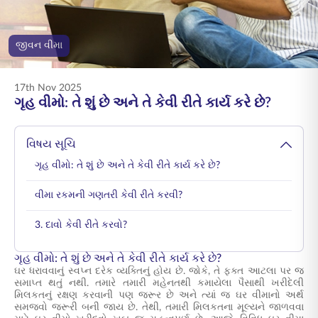
ENGLISH
જીવન વીમા
ઑનલાઇન ખરીદો
પ્રીમિયમ ચૂકવો
1800 267 9090
17th Nov 2025
ગૃહ વીમો: તે શું છે અને તે કેવી રીતે કાર્ય કરે છે?
વિષય સૂચિ
ગૃહ વીમો: તે શું છે અને તે કેવી રીતે કાર્ય કરે છે?
વીમા રકમની ગણતરી કેવી રીતે કરવી?
3. દાવો કેવી રીતે કરવો?
ગૃહ વીમો: તે શું છે અને તે કેવી રીતે કાર્ય કરે છે?
ઘર ધરાવવાનું સ્વપ્ન દરેક વ્યક્તિનું હોય છે. જોકે, તે ફક્ત આટલા પર જ
સમાપ્ત થતું નથી. તમારે તમારી મહેનતથી કમાયેલા પૈસાથી ખરીદેલી
મિલકતનું રક્ષણ કરવાની પણ જરૂર છે અને ત્યાં જ ઘર વીમાનો અર્થ
સમજવો જરૂરી બની જાય છે. તેથી, તમારી મિલકતના મૂલ્યને જાળવવા