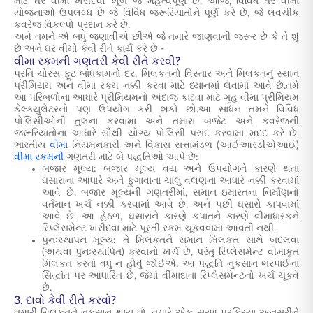
માટે ઘર વીમો ખરીદવો ખૂબ જ મહત્વપૂર્ણ છે. આજે, વિવિધ ઘર વીમા
યોજનાઓ ઉપલબ્ધ છે જે વિવિધ જરૂરિયાતોને પૂર્ણ કરે છે, જે લવચીક
કવરેજ વિકલ્પો પ્રદાન કરે છે.
અમે તમને એ બધું જણાવીએ છીએ જે તમારે જાણવાની જરૂર છે કે તે શું
છે અને
ઘર વીમો કેવી રીતે કાર્ય કરે છે
-
વીમા રકમની ગણતરી કેવી રીતે કરવી?
પ્રતિ ચોરસ ફૂટ બાંધકામનો દર, મિલકતનો વિસ્તાર અને મિલકતનું સ્થાન
પ્રીમિયમ અને વીમા રકમ નક્કી કરવા માટે ધ્યાનમાં લેવામાં આવે છે.તમે
આ પરિબળોના આધારે પ્રીમિયમનો અંદાજ કાઢવા માટે ગૃહ વીમા પ્રીમિયમ
કેલ્ક્યુલેટરનો પણ ઉપયોગ કરી શકો છો.આ સાધન તમને વિવિધ
પોલિસીઓની તુલના કરવામાં અને તમારા બજેટ અને કવરેજની
જરૂરિયાતોના આધારે સૌથી યોગ્ય પોલિસી પસંદ કરવામાં મદદ કરે છે.
ભારતીય
વીમા
નિયમનકારી અને વિકાસ સત્તામંડળ (આઈઆરડીએઆઈ)
વીમા રકમની
ગણતરી માટે બે પદ્ધતિઓ આપે છે:
બજાર મૂલ્ય: બજાર મૂલ્ય વય અને ઉપયોગને કારણે થતા
ઘસારાના આધારે અને ફુગાવાના ચાલુ વલણના આધારે નક્કી કરવામાં
આવે છે. બજાર મૂલ્યની ગણતરીમાં, સમાન ઇમારતના નિર્માણનો
વર્તમાન ખર્ચ નક્કી કરવામાં આવે છે, અને પછી ઘસારો કાપવામાં
આવે છે. આ હેઠળ, ઘસારાને કારણે કપાતને કારણે વીમાધારકને
રિપ્લેસમેન્ટ ખરીદવા માટે પૂરતી રકમ ચૂકવવામાં આવતી નથી.
પુનઃસ્થાપન મૂલ્ય: તે મિલકતને સમાન મિલકત સાથે બદલવા
(અથવા પુનઃસ્થાપિત) કરવાનો ખર્ચ છે, પરંતુ રિપ્લેસમેન્ટ વીમાકૃત
મિલકત કરતાં વધુ ન હોવું જોઈએ. આ પદ્ધતિ નુકસાન ભરપાઈના
સિદ્ધાંત પર આધારિત છે, જેમાં વીમાદાતા રિપ્લેસમેન્ટનો ખર્ચ ચૂકવે
છે.
3. દાવો કેવી રીતે કરવો?