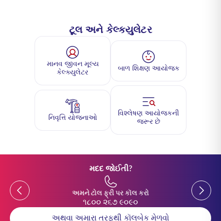
ટૂલ અને કેલ્ક્યુલેટર
માનવ જીવન મૂલ્ય
બાળ શિક્ષણ આયોજક
કેલ્ક્યુલેટર
વિશ્લેષણ આયોજકની
નિવૃત્તિ યોજનાઓ
જરૂર છે
મદદ જોઈતી?
Previous
Previou
અમને ટોલ ફ્રી પર કૉલ કરો
૧૮૦૦ ૨૬૭ ૯૦૯૦
અથવા અમારા તરફથી કૉલબેક મેળવો