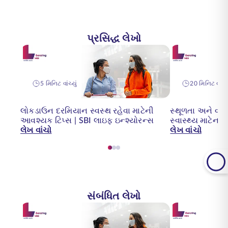
પ્રસિદ્ધ લેખો
5 મિનિટ વાંચ્યું
20 મિનિટ વાંચ્ય
લોકડાઉન દરમિયાન સ્વસ્થ રહેવા માટેની
સ્થૂળતા અને વધુ 
આવશ્યક ટિપ્સ | SBI લાઇફ ઇન્શ્યોરન્સ
સ્વાસ્થ્ય માટેન
લેખ વાંચો
લેખ વાંચો
સંબંધિત લેખો