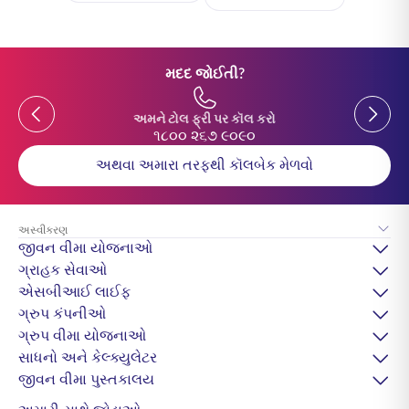
મદદ જોઈતી?
Previous
Previou
અમને ટોલ ફ્રી પર કૉલ કરો
૧૮૦૦ ૨૬૭ ૯૦૯૦
અથવા અમારા તરફથી કૉલબેક મેળવો
અસ્વીકરણ
જીવન વીમા યોજનાઓ
ગ્રાહક સેવાઓ
એસબીઆઈ લાઈફ
ગ્રુપ કંપનીઓ
ગ્રુપ વીમા યોજનાઓ
સાધનો અને કેલ્ક્યુલેટર
જીવન વીમા પુસ્તકાલય