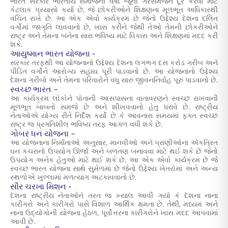
ભારત સરકારે ભારતીય સમાજની વર્ષો જૂની ગેરસમજને દૂર કરવા માટે
કેટલાક પ્રયાસો કર્યા છે, જે છોકરીઓને શિક્ષણના મૂળભૂત અધિકારથી
વંચિત રાખે છે. આ એક એવો કાર્યક્રમ છે જેનો ઉદ્દેશ્ય દેશના દલિત
વર્ગોમાં જાગૃતિ લાવવાનો છે, ખાસ કરીને જેથી તેઓ તેમની છોકરીઓને
રાષ્ટ્ર અને તેમના બંનેના સારા ભવિષ્ય માટે વિકાસ અને શિક્ષણમાં મદદ કરી
શકે.
આયુષ્માન ભારત યોજના -
સરકાર તરફથી આ યોજનાનો ઉદ્દેશ્ય દેશના લગભગ દસ કરોડ ગરીબ અને
પીડિત વર્ગોને આરોગ્ય સહાય પૂરી પાડવાનો છે. આ યોજનાનો ઉદ્દેશ્ય
દેશના ગરીબો અને તેમના પરિવારોને વધુ સારું જીવનનિર્વાહ પૂરું પાડવાનો છે.
સ્વચ્છ ભારત –
આ કાર્યક્રમ લોકોને પોતાની આસપાસના વાતાવરણને સ્વચ્છ રાખવાની
મૂળભૂત બાબતો સમજે છે અને શીખવવાનો હેતુ ધરાવે છે. રાષ્ટ્રીય
નેતાઓએ યોગ્ય રીતે નિર્દેશ કર્યો છે કે આવનારા સમયમાં ફક્ત સ્વચ્છ
રાષ્ટ્ર જ પ્રગતિશીલ ભવિષ્ય તરફ આગળ વધી શકે છે.
ગોબર ધન યોજના –
આ યોજનાના નિર્માતાઓ અનુસાર, માનવીઓ અને પ્રાણીઓના એકત્રિત
ઘન કચરાનો ઉપયોગ ઊર્જા અને બળતણ બનાવવા માટે થઈ શકે છે જેનો
ઉપયોગ અનેક હેતુઓ માટે થઈ શકે છે. આ એક એવો કાર્યક્રમ છે જે
સ્વચ્છ ભારત યોજના સાથે સુમેળમાં છે જેનો ઉદ્દેશ્ય ખેતરોમાં અને અન્ય
સ્થળોએ ખુલ્લામાં મળત્યાગ અટકાવવાનો છે.
સૌર ચરખા મિશન -
દેશના રાષ્ટ્રીય નેતાઓને તરત જ ખ્યાલ આવી ગયો કે દેશના નાના
કારીગરો અને કારીગરો પાસે વિશાળ આર્થિક ક્ષમતા છે. તેથી, મધ્યમ અને
નાના ઉદ્યોગોની યોજના હેઠળ, પૂર્વોત્તરના કારીગરોને ખાસ મદદ આપવામાં
આવી છે.