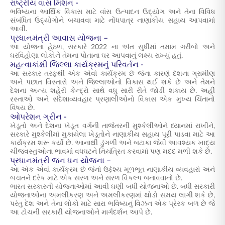
રાષ્ટ્રીય વાંસ મિશન -
ભવિષ્યના આર્થિક વિકાસ માટે વાંસ ઉત્પાદન ઉદ્યોગ અને તેના વિવિધ
સંબંધિત ઉદ્યોગોને બચાવવા માટે નોંધપાત્ર નાણાકીય સહાય આપવામાં
આવી.
પ્રધાનમંત્રી આવાસ યોજના –
આ યોજના હેઠળ, સરકારે 2022 ના અંત સુધીમાં તમામ ગરીબો અને
ઘરવિહોણા લોકોને તેમના પોતાના ઘર આપવાનું લક્ષ્ય રાખ્યું હતું.
મહત્વાકાંક્ષી જિલ્લા કાર્યક્રમનું પરિવર્તન -
આ સરકાર તરફથી એક એવો કાર્યક્રમ છે જેના કારણે દેશના ગ્રામીણ
અને પછાત વિસ્તારો અને જિલ્લાઓનો વિકાસ થઈ શકે છે અને તેમને
દેશના અન્ય શહેરી કેન્દ્રો સાથે વધુ સારી રીતે જોડી શકાય છે. અહીં
રસ્તાઓ અને સંદેશાવ્યવહાર પ્રણાલીઓનો વિકાસ એક મુખ્ય ચિંતાનો
વિષય છે.
ઓપરેશન ગ્રીન -
ખેડૂતો અને દેશના ખેડૂત વર્ગની તાજેતરની મુશ્કેલીઓને ધ્યાનમાં રાખીને,
સરકારે મુશ્કેલીમાં મુકાયેલા ખેડૂતોને નાણાકીય સહાય પૂરી પાડવા માટે આ
કાર્યક્રમ શરૂ કર્યો છે. આનાથી ડુંગળી અને બટાકા જેવી આવશ્યક ખાદ્ય
ચીજવસ્તુઓના ભાવમાં વધઘટને નિયંત્રિત કરવામાં પણ મદદ મળી શકે છે.
પ્રધાનમંત્રી જન ધન યોજના –
આ એક એવો કાર્યક્રમ છે જેનો ઉદ્દેશ્ય મૂળભૂત નાણાકીય વ્યવહારો અને
બચતને દરેક માટે એક સરળ અને સરળ વિકલ્પ બનાવવાનો છે.
ભારત સરકારની યોજનાઓમાં આવી ઘણી બધી યોજનાઓ છે. બધી સરકારી
યોજનાઓના અમલીકરણ અને અમલીકરણમાં થોડો સમય લાગી શકે છે,
પરંતુ દેશ અને તેના લોકો માટે સારા ભવિષ્યનું વિઝન એક પ્રેરક બળ છે જે
આ ટોચની સરકારી યોજનાઓને માર્ગદર્શન આપે છે.