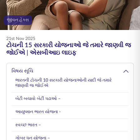
ENGLISH
જીવન હેક્સ
ઑનલાઇન ખરીદો
પ્રીમિયમ ચૂકવો
1800 267 9090
21st Nov 2025
ટોચની 15 સરકારી યોજનાઓ જે તમારે જાણવી જ
જોઈએ | એસબીઆઇ લાઇફ
વિષય સૂચિ
ભારતની ટોચની 10 સરકારી યોજનાઓની યાદી જે તમારે
જાણવી જ જોઈએ
બેટી બચાવો બેટી પઢાઓ –
આયુષ્માન ભારત યોજના -
સ્વચ્છ ભારત –
ગોબર ધન યોજના –