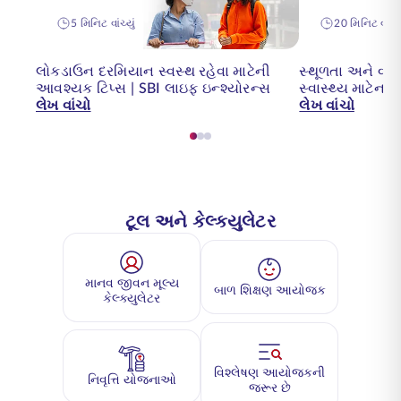
5 મિનિટ વાંચ્યું
20 મિનિટ વાંચ્ય
લોકડાઉન દરમિયાન સ્વસ્થ રહેવા માટેની
સ્થૂળતા અને વધુ 
આવશ્યક ટિપ્સ | SBI લાઇફ ઇન્શ્યોરન્સ
સ્વાસ્થ્ય માટેન
લેખ વાંચો
લેખ વાંચો
ટૂલ અને કેલ્ક્યુલેટર
માનવ જીવન મૂલ્ય
બાળ શિક્ષણ આયોજક
કેલ્ક્યુલેટર
વિશ્લેષણ આયોજકની
નિવૃત્તિ યોજનાઓ
જરૂર છે