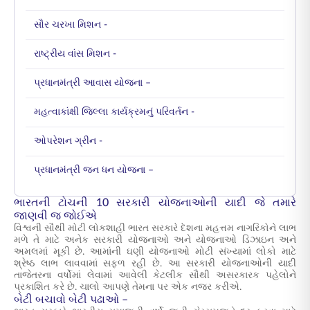
સૌર ચરખા મિશન -
રાષ્ટ્રીય વાંસ મિશન -
પ્રધાનમંત્રી આવાસ યોજના –
મહત્વાકાંક્ષી જિલ્લા કાર્યક્રમનું પરિવર્તન -
ઓપરેશન ગ્રીન -
પ્રધાનમંત્રી જન ધન યોજના –
ભારતની ટોચની 10 સરકારી યોજનાઓની યાદી જે તમારે
જાણવી જ જોઈએ
વિશ્વની સૌથી મોટી લોકશાહી ભારત સરકારે દેશના મહત્તમ નાગરિકોને લાભ
મળે તે માટે અનેક સરકારી યોજનાઓ અને યોજનાઓ ડિઝાઇન અને
અમલમાં મૂકી છે. આમાંની ઘણી યોજનાઓ મોટી સંખ્યામાં લોકો માટે
શ્રેષ્ઠ લાભ લાવવામાં સફળ રહી છે. આ સરકારી યોજનાઓની યાદી
તાજેતરના વર્ષોમાં લેવામાં આવેલી કેટલીક સૌથી અસરકારક પહેલોને
પ્રકાશિત કરે છે. ચાલો આપણે તેમના પર એક નજર કરીએ.
બેટી બચાવો બેટી પઢાઓ –