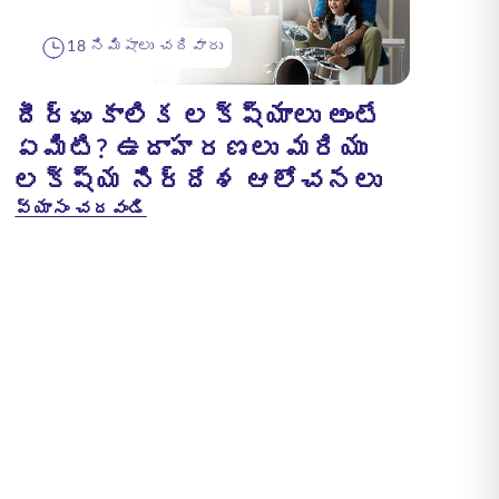
18 నిమిషాలు చదివారు
దీర్ఘకాలిక లక్ష్యాలు అంటే
ఏమిటి? ఉదాహరణలు మరియు
లక్ష్య నిర్దేశ ఆలోచనలు
వ్యాసం చదవండి