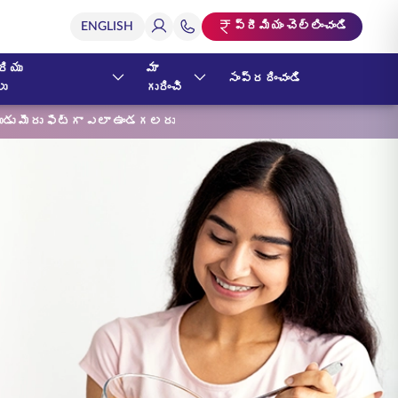
ప్రీమియం చెల్లించండి
ియు
మా
సంప్రదించండి
లు
గురించి
డు మీరు ఫిట్‌గా ఎలా ఉండగలరు