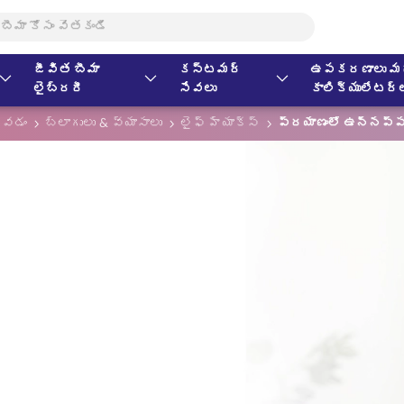
జీవిత బీమా
కస్టమర్
ఉపకరణాలు మర
లైబ్రరీ
సేవలు
కాలిక్యులేటర్
కోవడం
బ్లాగులు & వ్యాసాలు
లైఫ్ హ్యాక్స్
ప్రయాణంలో ఉన్నప్పు