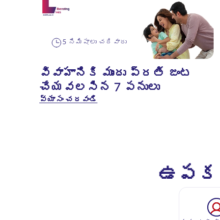
5 నిమిషాలు చదివారు
వివాహానికి ముందు ప్రతి జంట
చేయవలసిన 7 పనులు
వ్యాసం చదవండి
ఉపకరణ