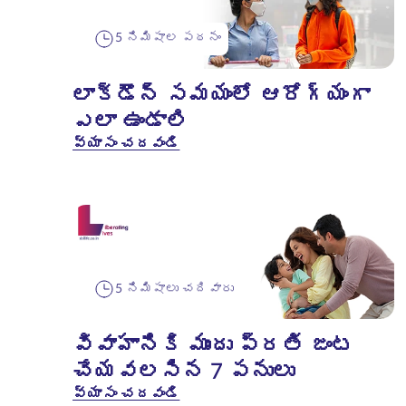
5 నిమిషాల పఠనం
లాక్‌డౌన్ సమయంలో ఆరోగ్యంగా
ఎలా ఉండాలి
వ్యాసం చదవండి
5 నిమిషాలు చదివారు
వివాహానికి ముందు ప్రతి జంట
చేయవలసిన 7 పనులు
వ్యాసం చదవండి