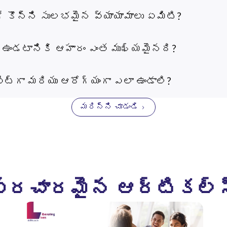
ే కొన్ని సులభమైన వ్యాయామాలు ఏమిటి?
ా ఉండటానికి ఆహారం ఎంత ముఖ్యమైనది?
ఫిట్‌గా మరియు ఆరోగ్యంగా ఎలా ఉండాలి?
మరిన్ని చూడండి
ప్రచారమైన ఆర్టికల్స