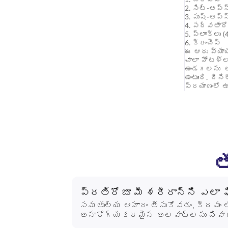
2. సిట్-అప్స
3. పుష్-అప్స
4. పర్వతార
5. ప్లాంక్‌లు
6. క్రంచెస్
ఈ ఆరు వ్యాయ
చాలా హోటళ్లల
ఉండగలను అన
ఉంటుంది. దీ
ప్రయాణంలో 
త
ప్రతిరోజూ మీ శరీరాన్ని ఎలా ఫి
సమతుల్య ఆహారం తీసుకోవడం, క్రమం తప
అనారోగ్యకరమైన అలవాట్లను నివారించడం