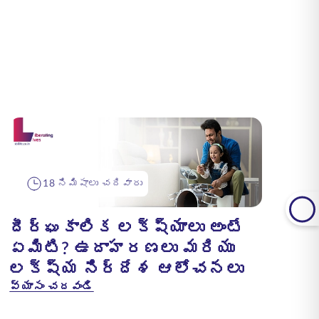
18 నిమిషాలు చదివారు
దీర్ఘకాలిక లక్ష్యాలు అంటే
ఏమిటి? ఉదాహరణలు మరియు
లక్ష్య నిర్దేశ ఆలోచనలు
వ్యాసం చదవండి