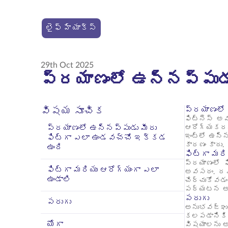
లైఫ్ హ్యాక్స్
29th Oct 2025
ప్రయాణంలో ఉన్నప్పుడు
ప్రయాణంలో
విషయ సూచిక
ఫిట్‌నెస్ అ
ప్రయాణంలో ఉన్నప్పుడు మీరు
ఆరోగ్యకరమైన
ఇంట్లో ఉన్న
ఫిట్‌గా ఎలా ఉండవచ్చో ఇక్కడ
కారణం కాదు.
ఉంది
ఫిట్‌గా మర
ప్రయాణంలో 
ఫిట్‌గా మరియు ఆరోగ్యంగా ఎలా
అవసరం. రవా
ఉండాలి
చేర్చుకోవడం
పర్యటన అంతట
పరుగు
పరుగు
అనుభవజ్ఞుల
కలపడానికి 
యోగా
విషయాలను అన