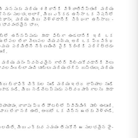
ీ మనసుకు మరియు శరీరానికి విశ్రాంతినిస్తుంది మరియు
గొనడం సులభం. అలాగే, మీరు ఎక్కడ ఉన్నా ఒక సెషన్‌లో
నం, మరియు మీరు వెళ్ళడానికి సిద్ధంగా ఉన్నారు -
్రభావవంతమైన భాగం.
ంట్లో ఉన్నప్పుడు కూడా ఫిట్‌గా ఉండటానికి ఇది ఒక
రియు లోపల లేదా వెలుపల చేయవచ్చు. అది ఒక ప్రసిద్ధ
య పరిమితిని నిర్ణయించి పైకి క్రిందికి పరిగెత్తడం
ంది.
ంది మరియు మనం స్వచ్ఛమైన గాలిని పీల్చుకోవడానికి వీలు
ావలసిందల్లా మంచి బూట్లు మరియు తగిన దుస్తులు, మరియు
ీరు ట్రాఫిక్ చిక్కుల నుండి మరియు ఇతర జాప్యాల నుండి
ుకాడకండి. మీరు నడిచేటప్పుడు సత్వరమార్గాలను కూడా
ం. దాదాపు ప్రతి హోటల్‌లో స్విమ్మింగ్ పూల్ ఉంటుంది.
వాగు లేదా నది ఉంటే, అందులో ఒక చిన్న ఈతకు వెళ్ళండి.
లయితే, మీరు ఎక్కువ సమయం తీసుకోని ఈ సులభమైన హై-