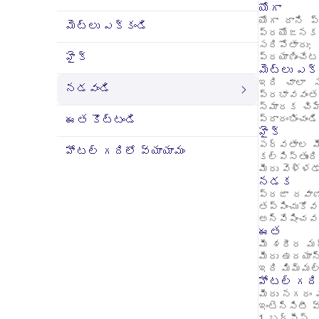
యోగా
యోగా దాని ప
మెట్లు ఎక్కండి
ప్రయోజనకరంగ
సరిపోతారు;
హైక్
ప్రయాణించేట
మెట్లు ఎక్
ఇది చాలా స
నడవండి
ప్రభావవంతమ
స్మారక చిహ్
ఈత కొట్టండి
ప్రారంభించం
హైక్
పర్వతాల మీద
హోటల్ గదిలో వ్యాయామం
కల్పిస్తుంద
మీరు వెళ్ళడా
నడక
ప్రజా రవాణా
తప్పించుకో
అన్వేషించవచ
ఈత
మీ శరీర మధ్
మీరు ఉదయాన్
ఇది మిమ్మల్
హోటల్ గదిల
మీరు నగరం 
ఇంటెన్సిటీ 
1. బర్పీస్