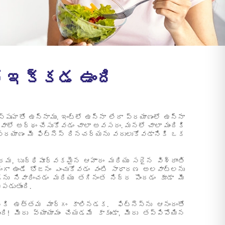
చో ఇక్కడ ఉంది
్పృహతో ఉన్నాము. ఇంట్లో ఉన్నా లేదా ప్రయాణంలో ఉన్నా
వాలో అర్థం చేసుకోవడం చాలా అవసరం. మనలో చాలా మందికి
, ప్రయాణం మీ ఫిట్‌నెస్ దినచర్యను వదులుకోవడానికి ఒక
్రమ, బుద్ధిపూర్వకమైన ఆహారం మరియు సరైన విశ్రాంతి
గా ఉండే భోజనం ఎంచుకోవడం వంటి సాధారణ అలవాట్లను
డ్‌ను నివారించడం మరియు తగినంత నిద్ర పొందడం కూడా మీ
పడుతుంది.
కి ఉత్తమ మార్గం కాలినడక. ఫిట్‌నెస్‌ను ఆనందంతో
ి! మీరు వ్యాయామం చేయడమే కాకుండా, మీరు తప్పిపోయిన