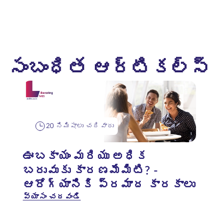
సంబంధిత ఆర్టికల్స్
20 నిమిషాలు చదివారు
ఊబకాయం మరియు అధిక
బరువుకు కారణమేమిటి? -
ఆరోగ్యానికి ప్రమాద కారకాలు
వ్యాసం చదవండి