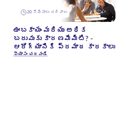
20 నిమిషాలు చదివారు
ఊబకాయం మరియు అధిక
బరువుకు కారణమేమిటి? -
ఆరోగ్యానికి ప్రమాద కారకాలు
వ్యాసం చదవండి