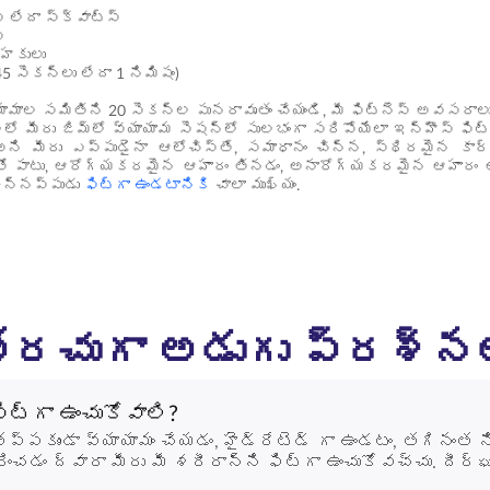
్ లేదా స్క్వాట్స్
్
ోహకులు
 (45 సెకన్లు లేదా 1 నిమిషం)
ామాల సమితిని 20 సెకన్ల పునరావృతం చేయండి, మీ ఫిట్‌నెస్ అవసరా
ో మీరు జిమ్‌లో వ్యాయామ సెషన్‌లో సులభంగా సరిపోయేలా ఇన్‌హౌస్ ఫిట్‌న
ి మీరు ఎప్పుడైనా ఆలోచిస్తే, సమాధానం చిన్న, స్థిరమైన కా
నితో పాటు, ఆరోగ్యకరమైన ఆహారం తినడం, అనారోగ్యకరమైన ఆహారం అత
ఉన్నప్పుడు
ఫిట్‌గా ఉండటానికి
చాలా ముఖ్యం.
రచుగా అడుగు ప్రశ్న
ట్‌గా ఉంచుకోవాలి?
్పకుండా వ్యాయామం చేయడం, హైడ్రేటెడ్ గా ఉండటం, తగినంత
 ద్వారా మీరు మీ శరీరాన్ని ఫిట్‌గా ఉంచుకోవచ్చు. దీర్ఘక