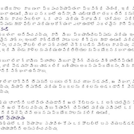
్రయోజనాల కారణంగా ప్రపంచవ్యాప్తంగా ప్రసిద్ధి చెందింది. ఇది మ
ా ఉంటుంది. మీరు ఏ నగరంలో ఉన్నా, మీ చుట్టూ యోగా తరగతిని కను
 మీకు కావలసిందల్లా ఒక చాప మరియు ప్రాథమిక భంగిమల పరిజ్ఞా
ప్పుడు కూడా ఫిట్‌గా మరియు ఆరోగ్యంగా ఎలా ఉండాలో సరళమైన కానీ ప
కండి
రళంగా అనిపించవచ్చు, కానీ మీరు ప్రయాణించేటప్పుడు మరియు ఇ
ైన మార్గం. ఇందులో కార్డియోతో పాటు బల శిక్షణ కూడా ఉంటుంది మ
నం, భవనం, హోటల్ లేదా పర్వతంలో చెక్కబడిన మెట్లు కావచ్చు; సమ
డి. ఇది మీ రెండు కాళ్లకు మరియు ఊపిరితిత్తులకు ప్రయోజనకరంగా ఉంటు
ుగా లేదా గ్రామీణ ప్రాంతాల మీదుగా హైకింగ్ చేయడం విశ్రాంతినిస్తు
ి. దారి పొడవునా మీరు చూడగలిగే దృశ్యాలు అదనపు ప్రయోజనం. మీకు క
నికి సిద్ధంగా ఉన్నారు.
 లేదా టాక్సీని తీసుకునే బదులు తక్కువ దూరం నడవండి. ఈ విధంగా, మ
వచ్చు. మ్యాప్ తీసుకోండి మరియు ప్రజలను దిశలను అడగడానికి వెన
్చు.
య భాగాన్ని బలోపేతం చేయడానికి ఈత కొట్టడం ఒక అద్భుతమైన వ్యాయామ
నే ఈత కొట్టవచ్చు. మీరు క్యాంపింగ్ చేస్తుంటే మరియు సమీపంలో ఒక 
ని రిఫ్రెష్ చేసే అదనపు ప్రయోజనాలను కలిగి ఉంటుంది.
ో వ్యాయామం
మధ్యలో ఒక వ్యాపార సమావేశం కోసం ఒక హోటల్‌లో బస చేయబడ్డట్
వ్యాయామాన్ని అనుసరించవచ్చు.