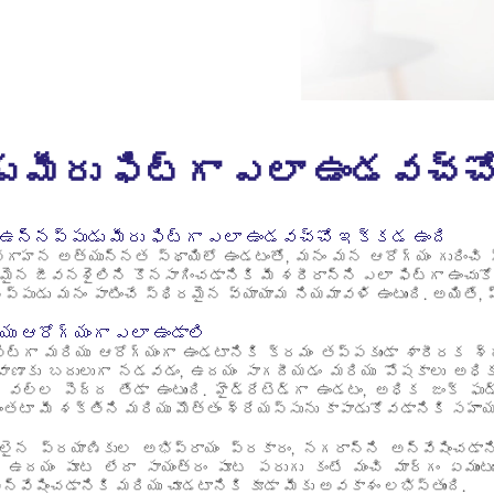
 మీరు ఫిట్‌గా ఎలా ఉండవచ్
 ఉన్నప్పుడు మీరు ఫిట్‌గా ఎలా ఉండవచ్చో ఇక్కడ ఉంది
వగాహన అత్యున్నత స్థాయిలో ఉండటంతో, మనం మన ఆరోగ్యం గురించి స
 జీవనశైలిని కొనసాగించడానికి మీ శరీరాన్ని ఎలా ఫిట్‌గా ఉంచుకో
ప్పుడు మనం పాటించే స్థిరమైన వ్యాయామ నియమావళి ఉంటుంది. అయితే
ియు ఆరోగ్యంగా ఎలా ఉండాలి
ఫిట్‌గా మరియు ఆరోగ్యంగా ఉండటానికి క్రమం తప్పకుండా శారీరక శ
ణాకు బదులుగా నడవడం, ఉదయం సాగదీయడం మరియు పోషకాలు అధికం
 వల్ల పెద్ద తేడా ఉంటుంది. హైడ్రేటెడ్‌గా ఉండటం, అధిక జంక్ ఫు
ా మీ శక్తిని మరియు మొత్తం శ్రేయస్సును కాపాడుకోవడానికి సహాయ
ైన ప్రయాణికుల అభిప్రాయం ప్రకారం, నగరాన్ని అన్వేషించడాని
ఉదయం పూట లేదా సాయంత్రం పూట పరుగు కంటే మంచి మార్గం ఏముంటుంద
్వేషించడానికి మరియు చూడటానికి కూడా మీకు అవకాశం లభిస్తుంది.