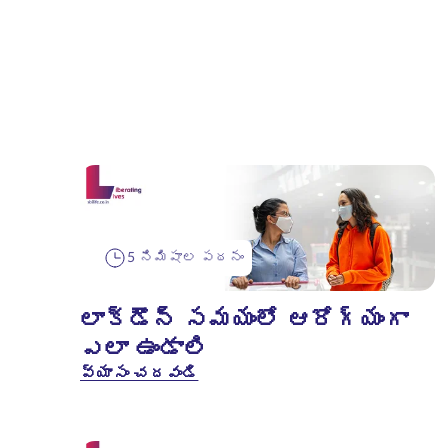
5 నిమిషాల పఠనం
లాక్‌డౌన్ సమయంలో ఆరోగ్యంగా
ఎలా ఉండాలి
వ్యాసం చదవండి