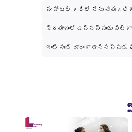
నా హోటల్ గదిలో నేను చేయగలిగ
ప్రయాణంలో ఉన్నప్పుడు ఫిట్‌గ
ఇంటి నుండి దూరంగా ఉన్నప్పుడు 