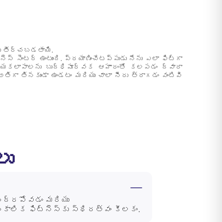
లు తీర్చబడతాయి.
ెస్ సెంటర్ ఉంటుంది. ప్రయాణించేటప్పుడు నేను ఎలా ఫిట్‌గా
ర్యకలాపాలను బుద్ధిపూర్వక ఆహారంతో కలపడం ద్వారా
ిగా తినకుండా ఉండటం మరియు చాలా నీరు త్రాగడం వంటివి
లు
 నిద్రపోవడం మరియు
ాలిక ఫిట్‌నెస్‌కు స్థిరత్వం కీలకం.