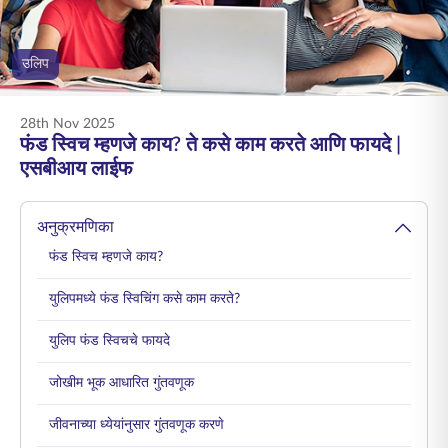
ENGLISH
उलिप
ऑनलाइन खरेदी करा
प्रीमियम भरा
1800 267 9090
28th Nov 2025
फंड स्विच म्हणजे काय? ते कसे काम करते आणि फायदे |
एसबीआय लाईफ
अनुक्रमणिका
फंड स्विच म्हणजे काय?
युलिपमध्ये फंड स्विचिंग कसे काम करते?
युलिप फंड स्विचचे फायदे
जोखीम भूक आधारित गुंतवणूक
जीवनाच्या ध्येयांनुसार गुंतवणूक करणे