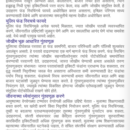
इक्विटीमध्ये राखून ठेवण्यात आले. कालांतराने, बाजार स्थिर होत असताना, त्याने
हळूहळू निधी पुन्हा इक्विटीमध्ये परत वाटप केला, वाढ आणि जोखीम संतुलित केली. हे
उदाहरण फंड स्विचिंगचे फायदे अधोरेखित करत असताना, इच्छित परिणाम साध्य
करण्यासाठी वेळेचे आणि बाजाराच्या समजुतीचे महत्त्व देखील अधोरेखित करते.
युलिप फंड स्विचचे फायदे
युलिप फंड स्विचिंगमुळे अनेक फायदे मिळतात, ज्यात जोखीम पातळी व्यवस्थापित
करणे, जीवनातील उद्दिष्टांशी जुळवून घेणे आणि कर सवलतींचा आनंद घेणे यांचा समावेश
आहे. येथे काही प्रमुख फायदे आहेत.
जोखीम भूक आधारित गुंतवणूक
युलिपचा दीर्घकाळ परतावा हा फंड कामगिरी, बाजार परिस्थिती आणि पॉलिसी शुल्कांवर
अवलंबून असतो. हे परतावे वाढवण्याचा एक मार्ग म्हणजे फंड स्विच करणे. फंड स्विचिंग
गुंतवणूकदारांना त्यांच्या जोखीम सहनशीलतेनुसार त्यांचे पोर्टफोलिओ समायोजित
करण्याची परवानगी देते. उदाहरणार्थ, जास्त जोखीम घेण्याची क्षमता असलेले तरुण
गुंतवणूकदार संभाव्यतः जास्त परतावांसाठी इक्विटी फंडांना प्राधान्य देऊ शकतात, तर
वृद्ध व्यक्ती निवृत्तीच्या जवळ येत असताना अस्थिरता कमी करण्यासाठी डेट फंडांचा
पर्याय निवडू शकतात. फंडांमध्ये स्विच करण्याची क्षमता जीवनातील बदल आणि बाह्य
बाजार घटकांशी जुळवून घेण्यास मदत करते. हे गुंतवणूकदारांना त्यांच्या गुंतवणुकीवर
नियंत्रण देते, ज्यामुळे त्यांच्या विकसित होणाऱ्या जोखीम प्रोफाइलशी जुळवून घेणारा
संतुलित पोर्टफोलिओ राखणे सोपे होते.
जीवनाच्या ध्येयांनुसार गुंतवणूक करणे
आयुष्याच्या वेगवेगळ्या टप्प्यांवर वेगवेगळी आर्थिक उद्दिष्टे येतात - मुलाच्या शिक्षणासाठी
बचत करणे, घर खरेदी करणे किंवा निवृत्तीचे नियोजन करणे. युलिप फंड स्विचिंगसह,
तुम्ही या बदलत्या प्राधान्यक्रमांनुसार तुमच्या गुंतवणुकीचे पुनर्वाटप करू शकता.
उदाहरणार्थ, संपत्ती संचयनावर लक्ष केंद्रित करणारा गुंतवणूकदार सुरुवातीच्या
कारकिर्दीत इक्विटीसाठी अधिक गुंतवणूक करू शकतो. मुलाच्या उच्च शिक्षणासारख्या
महत्त्वाच्या जीवनातील घटनेकडे पाहता, ते संचित संपत्तीचे संरक्षण करण्यासाठी अधिक