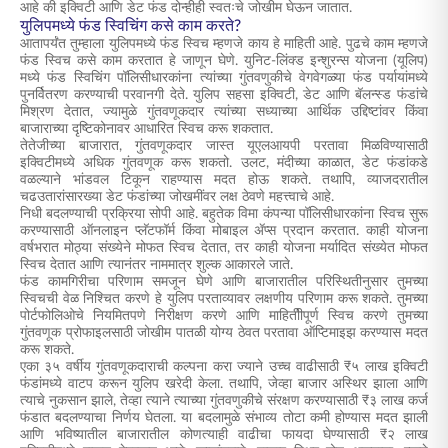
आहे की इक्विटी आणि डेट फंड दोन्हीही स्वतःचे जोखीम घेऊन जातात.
युलिपमध्ये फंड स्विचिंग कसे काम करते?
आतापर्यंत तुम्हाला युलिपमध्ये फंड स्विच म्हणजे काय हे माहिती आहे. पुढचे काम म्हणजे
फंड स्विच कसे काम करतात हे जाणून घेणे. युनिट-लिंक्ड इन्शुरन्स योजना (यूलिप)
मध्ये फंड स्विचिंग पॉलिसीधारकांना त्यांच्या गुंतवणुकीचे वेगवेगळ्या फंड पर्यायांमध्ये
पुनर्वितरण करण्याची परवानगी देते. युलिप सहसा इक्विटी, डेट आणि बॅलन्स्ड फंडांचे
मिश्रण देतात, ज्यामुळे गुंतवणूकदार त्यांच्या सध्याच्या आर्थिक उद्दिष्टांवर किंवा
बाजाराच्या दृष्टिकोनावर आधारित स्विच करू शकतात.
तेतेजीच्या बाजारात, गुंतवणूकदार जास्त यूएलआयपी परतावा मिळविण्यासाठी
इक्विटीमध्ये अधिक गुंतवणूक करू शकतो. उलट, मंदीच्या काळात, डेट फंडांकडे
वळल्याने भांडवल टिकून राहण्यास मदत होऊ शकते. तथापि, व्याजदरातील
चढउतारांसारख्या डेट फंडांच्या जोखमींवर लक्ष ठेवणे महत्त्वाचे आहे.
निधी बदलण्याची प्रक्रिया सोपी आहे. बहुतेक विमा कंपन्या पॉलिसीधारकांना स्विच सुरू
करण्यासाठी ऑनलाइन प्लॅटफॉर्म किंवा मोबाइल ॲप्स प्रदान करतात. काही योजना
वर्षभरात मोठ्या संख्येने मोफत स्विच देतात, तर काही योजना मर्यादित संख्येत मोफत
स्विच देतात आणि त्यानंतर नाममात्र शुल्क आकारले जाते.
फंड कामगिरीचा परिणाम समजून घेणे आणि बाजारातील परिस्थितीनुसार तुमच्या
स्विचची वेळ निश्चित करणे हे युलिप परताव्यावर लक्षणीय परिणाम करू शकते. तुमच्या
पोर्टफोलिओचे नियमितपणे निरीक्षण करणे आणि माहितीीपूर्ण स्विच करणे तुमच्या
गुंतवणूक प्रोफाइलसाठी जोखीम पातळी योग्य ठेवत परतावा ऑप्टिमाइझ करण्यास मदत
करू शकते.
एका ३५ वर्षीय गुंतवणूकदाराची कल्पना करा ज्याने उच्च वाढीसाठी ₹५ लाख इक्विटी
फंडांमध्ये वाटप करून युलिप खरेदी केला. तथापि, जेव्हा बाजार अस्थिर झाला आणि
त्याचे नुकसान झाले, तेव्हा त्याने त्याच्या गुंतवणुकीचे संरक्षण करण्यासाठी ₹३ लाख कर्ज
फंडात बदलण्याचा निर्णय घेतला. या बदलामुळे संभाव्य तोटा कमी होण्यास मदत झाली
आणि भविष्यातील बाजारातील कोणत्याही वाढीचा फायदा घेण्यासाठी ₹२ लाख