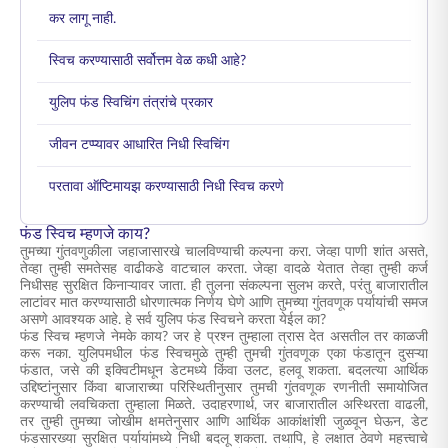
कर लागू नाही.
स्विच करण्यासाठी सर्वोत्तम वेळ कधी आहे?
युलिप फंड स्विचिंग तंत्रांचे प्रकार
जीवन टप्प्यावर आधारित निधी स्विचिंग
परतावा ऑप्टिमायझ करण्यासाठी निधी स्विच करणे
फंड स्विच म्हणजे काय?
तुमच्या गुंतवणुकीला जहाजासारखे चालविण्याची कल्पना करा. जेव्हा पाणी शांत असते,
तेव्हा तुम्ही समतेसह वाढीकडे वाटचाल करता. जेव्हा वादळे येतात तेव्हा तुम्ही कर्ज
निधीसह सुरक्षित किनाऱ्यावर जाता. ही तुलना संकल्पना सुलभ करते, परंतु बाजारातील
लाटांवर मात करण्यासाठी धोरणात्मक निर्णय घेणे आणि तुमच्या गुंतवणूक पर्यायांची समज
असणे आवश्यक आहे. हे सर्व युलिप फंड स्विचने करता येईल का?
फंड स्विच म्हणजे नेमके काय? जर हे प्रश्न तुम्हाला त्रास देत असतील तर काळजी
करू नका. युलिपमधील फंड स्विचमुळे तुम्ही तुमची गुंतवणूक एका फंडातून दुसऱ्या
फंडात, जसे की इक्विटीमधून डेटमध्ये किंवा उलट, हलवू शकता. बदलत्या आर्थिक
उद्दिष्टांनुसार किंवा बाजाराच्या परिस्थितीनुसार तुमची गुंतवणूक रणनीती समायोजित
करण्याची लवचिकता तुम्हाला मिळते. उदाहरणार्थ, जर बाजारातील अस्थिरता वाढली,
तर तुम्ही तुमच्या जोखीम क्षमतेनुसार आणि आर्थिक आकांक्षांशी जुळवून घेऊन, डेट
फंडसारख्या सुरक्षित पर्यायांमध्ये निधी बदलू शकता. तथापि, हे लक्षात ठेवणे महत्त्वाचे