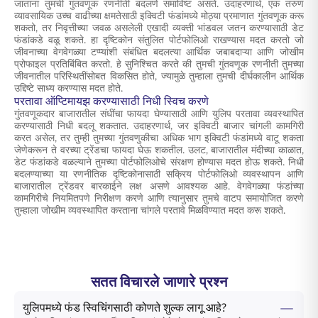
जाताना तुमची गुंतवणूक रणनीती बदलणे समाविष्ट असते. उदाहरणार्थ, एक तरुण
व्यावसायिक उच्च वाढीच्या क्षमतेसाठी इक्विटी फंडांमध्ये मोठ्या प्रमाणात गुंतवणूक करू
शकतो, तर निवृत्तीच्या जवळ असलेली एखादी व्यक्ती भांडवल जतन करण्यासाठी डेट
फंडांकडे वळू शकते. हा दृष्टिकोन संतुलित पोर्टफोलिओ राखण्यास मदत करतो जो
जीवनाच्या वेगवेगळ्या टप्प्यांशी संबंधित बदलत्या आर्थिक जबाबदाऱ्या आणि जोखीम
प्रोफाइल प्रतिबिंबित करतो. हे सुनिश्चित करते की तुमची गुंतवणूक रणनीती तुमच्या
जीवनातील परिस्थितींसोबत विकसित होते, ज्यामुळे तुम्हाला तुमची दीर्घकालीन आर्थिक
उद्दिष्टे साध्य करण्यास मदत होते.
परतावा ऑप्टिमायझ करण्यासाठी निधी स्विच करणे
गुंतवणूकदार बाजारातील संधींचा फायदा घेण्यासाठी आणि युलिप परतावा व्यवस्थापित
करण्यासाठी निधी बदलू शकतात. उदाहरणार्थ, जर इक्विटी बाजार चांगली कामगिरी
करत असेल, तर तुम्ही तुमच्या गुंतवणुकीचा अधिक भाग इक्विटी फंडांमध्ये वाटू शकता
जेणेकरून ते वरच्या ट्रेंडचा फायदा घेऊ शकतील. उलट, बाजारातील मंदीच्या काळात,
डेट फंडांकडे वळल्याने तुमच्या पोर्टफोलिओचे संरक्षण होण्यास मदत होऊ शकते. निधी
बदलण्याच्या या रणनीतिक दृष्टिकोनासाठी सक्रिय पोर्टफोलिओ व्यवस्थापन आणि
बाजारातील ट्रेंडवर बारकाईने लक्ष असणे आवश्यक आहे. वेगवेगळ्या फंडांच्या
कामगिरीचे नियमितपणे निरीक्षण करणे आणि त्यानुसार तुमचे वाटप समायोजित करणे
तुम्हाला जोखीम व्यवस्थापित करताना चांगले परतावे मिळविण्यात मदत करू शकते.
सतत विचारले जाणारे प्रश्न
युलिपमध्ये फंड स्विचिंगसाठी कोणते शुल्क लागू आहे?