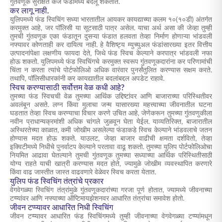
गुंतवणूक सुरक्षित कर्ज फंडांमध्ये बदलू शकतात.
कर लागू नाही.
युलिपमध्ये फंड स्विचिंग सध्या भारतातील आयकर कायद्याच्या कलम १०(१०डी) अंतर्गत
करमुक्त आहे, जर पॉलिसी या सूटसाठी पात्र असेल. याचा अर्थ असा की जेव्हा तुम्ही
तुमची गुंतवणूक एका फंडातून दुसऱ्या फंडात हलवता तेव्हा निर्माण होणाऱ्या भांडवली
नफ्यावर कोणताही कर दायित्व नाही. हे वैशिष्ट्य म्युच्युअल फंडांसारख्या इतर वित्तीय
उत्पादनांपेक्षा लक्षणीय फायदा देते, जिथे फंड स्विच केल्याने करपात्र भांडवली नफा
होऊ शकतो. युलिपमध्ये फंड स्विचिंगचे करमुक्त स्वरूप गुंतवणूकदारांना कर परिणामांची
चिंता न करता त्यांचे पोर्टफोलिओ अधिक वारंवार पुनर्संतुलित करण्यास सक्षम करते.
तथापि, पॉलिसीधारकांनी कर कायद्यातील बदलांबद्दल अपडेट राहावे.
स्विच करण्यासाठी सर्वोत्तम वेळ कधी आहे?
तुमच्या फंड स्विचची वेळ तुमच्या आर्थिक उद्दिष्टांवर आणि बाजाराच्या परिस्थितीवर
अवलंबून असते. लग्न किंवा मुलाचा जन्म यासारख्या महत्त्वाच्या जीवनातील घटना
घडतात तेव्हा स्विच करण्याचा विचार करणे उचित आहे, जेणेकरून तुमच्या गुंतवणुकीला
नवीन प्राधान्यक्रमांशी अधिक चांगले जुळवून घेता येईल. याव्यतिरिक्त, बाजारातील
अस्थिरतेच्या काळात, कमी जोखीम असलेल्या फंडाकडे स्विच केल्याने भांडवलाचे जतन
होण्यास मदत होऊ शकते. याउलट, जेव्हा बाजार वाढीची क्षमता दर्शवितो, तेव्हा
इक्विटीमध्ये निधीचे पुनर्वाटप केल्याने परतावा वाढू शकतो. तुमच्या युलिप पोर्टफोलिओचा
नियमित आढावा घेतल्याने तुमची गुंतवणूक तुमच्या सध्याच्या आर्थिक परिस्थितीसाठी
योग्य राहते याची खात्री करण्यास मदत होते, ज्यामुळे जोखीम व्यवस्थापित करणारे
किंवा वाढ जास्तीत जास्त वाढवणारे वेळेवर स्विच करता येतात.
युलिप फंड स्विचिंग तंत्रांचे प्रकार
वेगवेगळ्या स्विचिंग तंत्रांमुळे गुंतवणूकदारांच्या गरजा पूर्ण होतात, ज्यामध्ये जीवनाच्या
टप्प्यांवर आणि नफ्याच्या ऑप्टिमायझेशनवर आधारित तंत्रांचा समावेश होतो.
जीवन टप्प्यावर आधारित निधी स्विचिंग
जीवन टप्प्यावर आधारित फंड स्विचिंगमध्ये तुम्ही जीवनाच्या वेगवेगळ्या टप्प्यांमधून