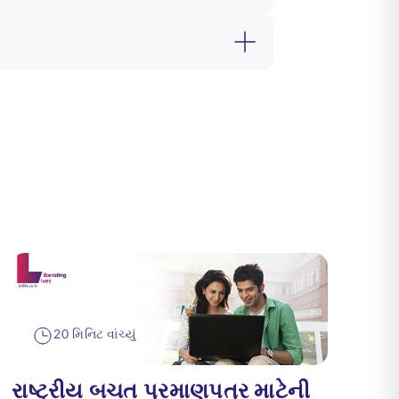
20 મિનિટ વાંચ્યું
રાષ્ટ્રીય બચત પ્રમાણપત્ર માટેની