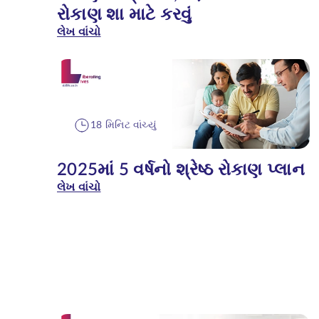
રોકાણ શા માટે કરવું
લેખ વાંચો
18 મિનિટ વાંચ્યું
2025માં 5 વર્ષનો શ્રેષ્ઠ રોકાણ પ્લાન
લેખ વાંચો