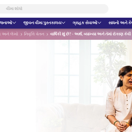
યોજનાઓ
જીવન વીમા પુસ્તકાલય
ગ્રાહક સેવાઓ
સાધનો અને કેલ
સ અને લેખો
નિવૃત્તિ વેતન
વાર્ષિકી શું છે? - અર્થ, વ્યાખ્યા અને તેમાં રોકાણ કેવી 