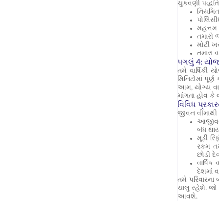
ચુકવણી પદ્ધતિ
નિયમિત 
પોલિસી
મહત્તમ 
તમારી જ
મોટી ખર
તમારા 
પગલું 4: યો
તમે વાર્ષિકી
મિનિટોમાં પૂર્
આમ, યોગ્ય વાર
માંગતા હોવ કે 
વિવિધ પ્રકારની
જીવન વીમાથી વ
આજીવન 
બંધ થાય
મૂડી રિ
રકમ તમ
છોડી દેવ
વાર્ષિક
દેશમાં 
તમે પરિવારના 
ચાલુ રહેશે. જો
આવશે.