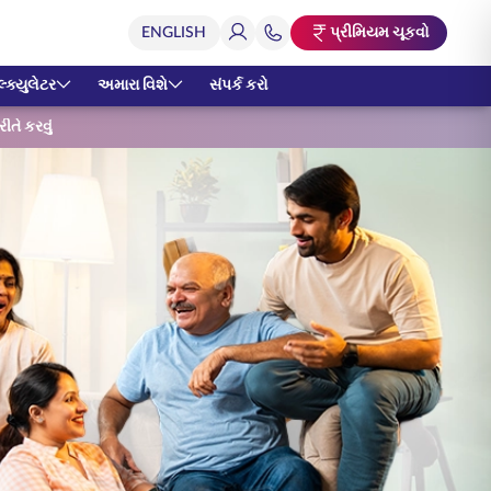
પ્રીમિયમ ચૂકવો
્ક્યુલેટર
અમારા વિશે
સંપર્ક કરો
રીતે કરવું