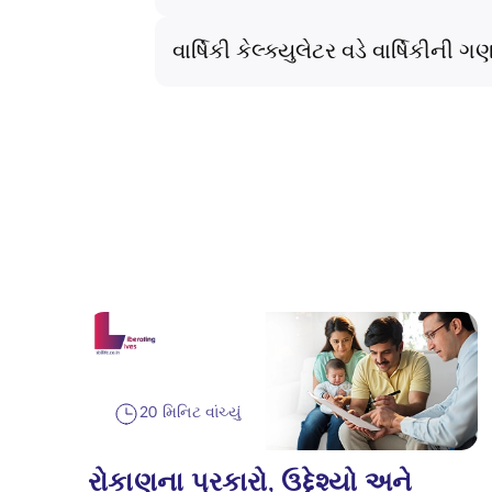
વાર્ષિકી કેલ્ક્યુલેટર વડે વાર્ષિકીની 
20 મિનિટ વાંચ્યું
રોકાણના પ્રકારો, ઉદ્દેશ્યો અને