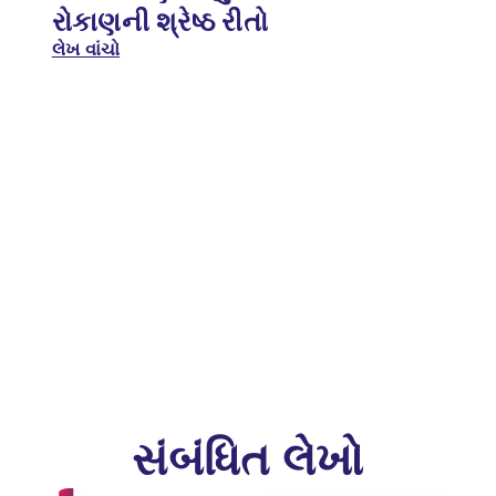
રોકાણની શ્રેષ્ઠ રીતો
લેખ વાંચો
સંબંધિત લેખો