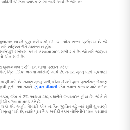
વાર્ષિકી યોજના વ્યાપક લાભો સાથે આવે છે જેમ કે:
મુલાકાત લઈને પૂર્ણ કરી શકો છો. આ એક સરળ પ્રક્રિયા છે જે
 તમે સક્રિય રીતે કાર્યરત ન હોવ.
શાંતિપૂર્ણ સંતોષમાં પસાર કરવામાં મદદ મળી શકે છે. જો તમે જાણવા
ાનો એક માર્ગ છે.
ારા જીવનકાળ દરમિયાન લાભો પ્રદાન કરે છે.
ષિક, ત્રિમાસિક અથવા માસિક) આપે છે. તમારા મૃત્યુ પછી ચૂકવણી
ી મળે છે. તમારા મૃત્યુ પછી, વીમા કંપની દ્વારા પ્રારંભિક રોકાણ
 ચૂકવી હતી. આ તમને
જીવન વીમાની
જેમ તમારા પરિવાર માટે કંઈક
રિત રકમ, જેમ કે 2% અથવા 4%, વધારીને જવાબદાર હોય છે. જોકે તે
હોંચી વળવામાં મદદ કરે છે.
શકો છો. અહીં, બેમાંથી એક વ્યક્તિ જીવિત રહે ત્યાં સુધી ચુકવણી
મૃત્યુ પામે છે, ત્યારે પ્રારંભિક ખરીદી રકમ નોમિનીને પરત કરવામાં