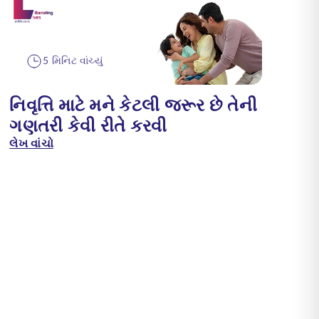
5 મિનિટ વાંચ્યું
નિવૃત્તિ માટે મને કેટલી જરૂર છે તેની
ગણતરી કેવી રીતે કરવી
લેખ વાંચો