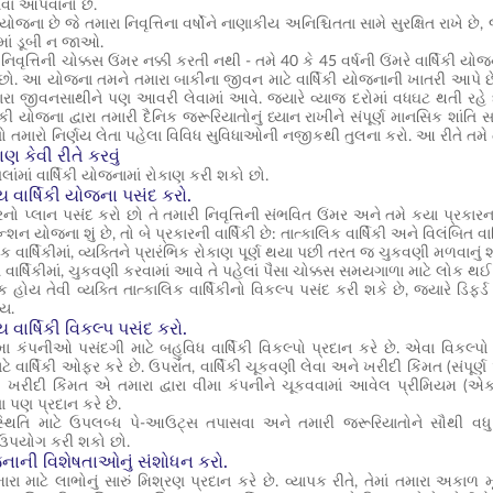
 સેવા આપવાનો છે.
ા છે જે તમારા નિવૃત્તિના વર્ષોને નાણાકીય અનિશ્ચિતતા સામે સુરક્ષિત રાખે છ
ામાં ડૂબી ન જાઓ.
 નિવૃત્તિની ચોક્કસ ઉંમર નક્કી કરતી નથી - તમે 40 કે 45 વર્ષની ઉંમરે વાર્ષિકી
ો. આ યોજના તમને તમારા બાકીના જીવન માટે વાર્ષિકી યોજનાની ખાતરી આપે છે, વ
રા જીવનસાથીને પણ આવરી લેવામાં આવે. જ્યારે વ્યાજ દરોમાં વધઘટ થતી રહે છે,
કી યોજના દ્વારા તમારી દૈનિક જરૂરિયાતોનું ધ્યાન રાખીને સંપૂર્ણ માનસિક શાંતિ સાથ
 તો તમારો નિર્ણય લેતા પહેલા વિવિધ સુવિધાઓની નજીકથી તુલના કરો. આ રીતે તમે 
કાણ કેવી રીતે કરવું
ાંમાં વાર્ષિકી યોજનામાં રોકાણ કરી શકો છો.
્ય વાર્ષિકી યોજના પસંદ કરો.
રનો પ્લાન પસંદ કરો છો તે તમારી નિવૃત્તિની સંભવિત ઉંમર અને તમે કયા પ્રકાર
પેન્શન યોજના શું છે, તો બે પ્રકારની વાર્ષિકી છે: તાત્કાલિક વાર્ષિકી અને વિલંબિત વાર્
િક વાર્ષિકીમાં, વ્યક્તિને પ્રારંભિક રોકાણ પૂર્ણ થયા પછી તરત જ ચુકવણી મળવાનું 
 વાર્ષિકીમાં, ચુકવણી કરવામાં આવે તે પહેલાં પૈસા ચોક્કસ સમયગાળા માટે લોક થ
ક હોય તેવી વ્યક્તિ તાત્કાલિક વાર્ષિકીનો વિકલ્પ પસંદ કરી શકે છે, જ્યારે ડિફર્ડ વા
ોય.
ય વાર્ષિકી વિકલ્પ પસંદ કરો.
ા કંપનીઓ પસંદગી માટે બહુવિધ વાર્ષિકી વિકલ્પો પ્રદાન કરે છે. એવા વિકલ્
 વાર્ષિકી ઓફર કરે છે. ઉપરાંત, વાર્ષિકી ચૂકવણી લેવા અને ખરીદી કિંમત (સંપૂર્
. ખરીદી કિંમત એ તમારા દ્વારા વીમા કંપનીને ચૂકવવામાં આવેલ પ્રીમિયમ (એક
 પણ પ્રદાન કરે છે.
િસ્થિતિ માટે ઉપલબ્ધ પે-આઉટ્સ તપાસવા અને તમારી જરૂરિયાતોને સૌથી 
ઉપયોગ કરી શકો છો.
જનાની વિશેષતાઓનું સંશોધન કરો.
 માટે લાભોનું સારું મિશ્રણ પ્રદાન કરે છે. વ્યાપક રીતે, તેમાં તમારા અકા