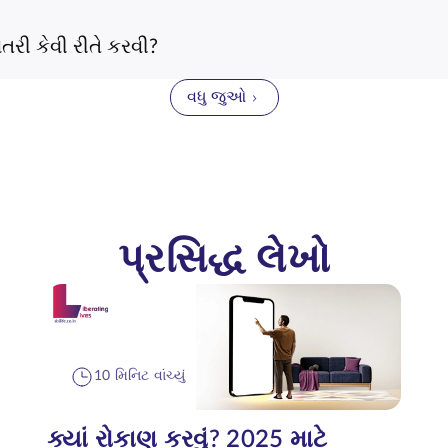
ગણતરી કેવી રીતે કરવી?
વધુ જુઓ
પ્રસિદ્ધ લેખો
10 મિનિટ વાંચ્યું
ક્યાં રોકાણ કરવું? 2025 માટે