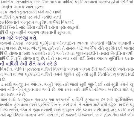
 (માસિક, ત્રિમાસિક, છમાસિક અથવા વાર્ષિક) પસંદ કરવાનો વિકલ્પ હોવો જોઈએ. 
નિવૃત્તિ આવક સાથે સુરક્ષા
ધારક અને જીવનસાથી બંને માટે લાભો
વાર્ષિકી ચુકવણી પર કોઈ મર્યાદા નથી
રૂરિયાતોને અનુરૂપ બહુવિધ વાર્ષિકી વિકલ્પો
ીદી કિંમતો માટે ઊંચા વાર્ષિકી દરોના પ્રોત્સાહનો.
વાર્ષિકી ચૂકવણીને આગળ વધારવાની સુગમતા.
જના માટે અરજી કરો.
 યોજનામાં રોકાણ કરવાની પ્રક્રિયા ઓનલાઈન અથવા કંપનીની ભૌતિક શાખાની 
ણ કરી શકાય છે. બસ એટલું જ. હવે તમે તે સમય માટે આર્થિક રીતે સુરક્ષિત છો જ્યારે
્ષિકી યોજના પસંદ કરવાથી તમને અને તમારા જીવનસાથીને તમારા નિવૃત્તિના વર્ષો 
વાર્ષિકી નિવૃત્તિ યોજના શું છે, તો તે કામ બંધ કર્યા પછી સ્થિર આવક સુનિશ્ચિત કરવ
 વાર્ષિકી કેવી રીતે કાર્ય કરે છે
િપરીત, વિવિધ પ્રકારના વાર્ષિકી વિકલ્પો અલગ અલગ રીતે કાર્ય કરે છે અને તમ
આવક: આ પ્રકારની વાર્ષિકી તમને જીવંત રહે ત્યાં સુધી નિયમિત ચૂકવણી (વાર્
 છે.
ફંડ સાથે આજીવન આવક: અહીં પણ, તમે જ્યાં સુધી જીવો છો ત્યાં સુધી તમને ચૂકવણ
ારા નોમિનીને ચૂકવવામાં આવે છે. આ રકમ તમે વાર્ષિકી યોજના ખરીદવા માટે
ામાં મદદ કરે છે.
 વધારા સાથે આજીવન આવક: આ પ્રકારની વાર્ષિકી ફુગાવાના દર માટે પૂર્વનિર્ધા
વાસ્તવિક ફુગાવાના દરને પ્રતિબિંબિત ન કરી શકે, તે તમારા માટે વધી રહેલા ખર્ચને પ
બીજા સભ્ય, જેમ કે જીવનસાથી સાથે સંયુક્ત રીતે પ્લાન ખરીદવાનું પણ પસંદ કરી 
 તમે મૂડી રિફંડ વિકલ્પ પસંદ કરો છો, તો જ્યારે યોજનાનો ભાગ હોય તેવા બંને લોકો 