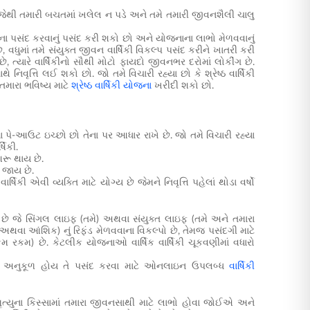
ે, જેથી તમારી બચતમાં ખલેલ ન પડે અને તમે તમારી જીવનશૈલી ચાલુ
 યોજના પસંદ કરવાનું પસંદ કરી શકો છો અને યોજનાના લાભો મેળવવાનું
ધુમાં તમે સંયુક્ત જીવન વાર્ષિકી વિકલ્પ પસંદ કરીને ખાતરી કરી
 ત્યારે વાર્ષિકીનો સૌથી મોટો ફાયદો જીવનભર દરોમાં લોકીંગ છે.
ે નિવૃત્તિ લઈ શકો છો. જો તમે વિચારી રહ્યા છો કે શ્રેષ્ઠ વાર્ષિકી
તમારા ભવિષ્ય માટે
શ્રેષ્ઠ વાર્ષિકી યોજના
ખરીદી શકો છો.
ના પે-આઉટ ઇચ્છો છો તેના પર આધાર રાખે છે. જો તમે વિચારી રહ્યા
ષિકી.
શરૂ થાય છે.
ઈ જાય છે.
ર્ષિકી એવી વ્યક્તિ માટે યોગ્ય છે જેમને નિવૃત્તિ પહેલાં થોડા વર્ષો
પો છે જે સિંગલ લાઇફ (તમે) અથવા સંયુક્ત લાઇફ (તમે અને તમારા
ણ અથવા આંશિક) નું રિફંડ મેળવવાના વિકલ્પો છે, તેમજ પસંદગી માટે
મ રકમ) છે. કેટલીક યોજનાઓ વાર્ષિક વાર્ષિકી ચૂકવણીમાં વધારો
વધુ અનુકૂળ હોય તે પસંદ કરવા માટે ઓનલાઇન ઉપલબ્ધ
વાર્ષિકી
ળ મૃત્યુના કિસ્સામાં તમારા જીવનસાથી માટે લાભો હોવા જોઈએ અને