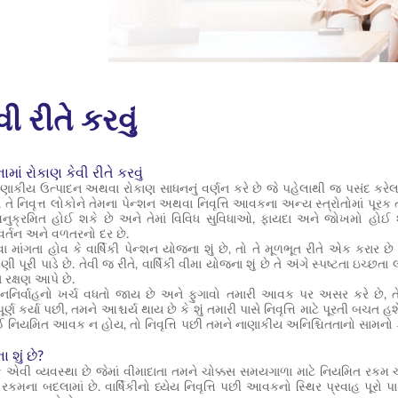
ી રીતે કરવું
ામાં રોકાણ કેવી રીતે કરવું
ાણાકીય ઉત્પાદન અથવા રોકાણ સાધનનું વર્ણન કરે છે જે પહેલાથી જ પસંદ કરેલા
 તે નિવૃત્ત લોકોને તેમના પેન્શન અથવા નિવૃત્તિ આવકના અન્ય સ્ત્રોતોમાં પૂરક 
્રમિત હોઈ શકે છે અને તેમાં વિવિધ સુવિધાઓ, ફાયદા અને જોખમો હોઈ શકે છ
્તન અને વળતરનો દર છે.
ાંગતા હોવ કે વાર્ષિકી પેન્શન યોજના શું છે, તો તે મૂળભૂત રીતે એક કરાર છે જે
ી પૂરી પાડે છે. તેવી જ રીતે, વાર્ષિકી વીમા યોજના શું છે તે અંગે સ્પષ્ટતા ઇચ્
ે રક્ષણ આપે છે.
નિર્વાહનો ખર્ચ વધતો જાય છે અને ફુગાવો તમારી આવક પર અસર કરે છે, તેમ 
્ણ કર્યા પછી, તમને આશ્ચર્ય થાય છે કે શું તમારી પાસે નિવૃત્તિ માટે પૂરતી બ
ઈ નિયમિત આવક ન હોય, તો નિવૃત્તિ પછી તમને નાણાકીય અનિશ્ચિતતાનો સામનો કરવ
ા શું છે?
 એવી વ્યવસ્થા છે જેમાં વીમાદાતા તમને ચોક્કસ સમયગાળા માટે નિયમિત રકમ ચ
ના બદલામાં છે. વાર્ષિકીનો ધ્યેય નિવૃત્તિ પછી આવકનો સ્થિર પ્રવાહ પૂરો પાડવા