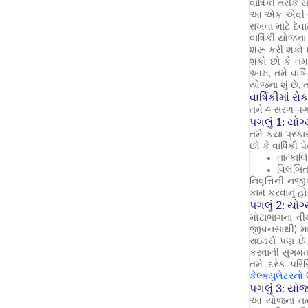
વાર્ષિકી તરીકે
આ એક એવી યોજન
રાખવા માટે દેવ
વાર્ષિકી યોજના
શરૂ કરી શકો છ
શકો છો કે તમા
આમ, તમે વાર્ષિ
યોજના શું છે,
વાર્ષિકીમાં રો
તમે 4 સરળ પગલ
પગલું 1: યોગ
તમે કયા પ્રકા
છો કે વાર્ષિકી 
તાત્કાલ
વિલંબિત
નિવૃત્તિની નજી
કામ કરવાનું હ
પગલું 2: યોગ્
મોટાભાગના વીમ
જીવનસાથી) માટે
રાઇડર્સ પણ છે
કરવાની સુગમતા
તમે દરેક પર
કેલ્ક્યુલેટરનો
પગલું 3: યો
આ યોજના તમારા