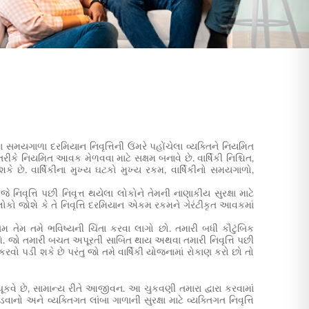
 સમયગાળા દરમિયાન નિવૃત્તિની ઉંમરે પહોંચેલા વ્યક્તિને નિયમિત
તરીકે નિયમિત આવક મેળવવા માટે સક્ષમ બનાવે છે. વાર્ષિકી નિશ્ચિત,
ે. વાર્ષિકીના મુખ્ય ઘટકો મુખ્ય રકમ, વાર્ષિકીનો સમયગાળો,
 નિવૃત્તિ પછી નિવૃત્ત થયેલા લોકોને તેમની નાણાકીય સુરક્ષા માટે
છતા લોકો જોશે કે તે નિવૃત્તિ દરમિયાન એકમ રકમને ગેરંટીકૃત આવકમાં
તેમ તમે ભવિષ્યની ચિંતા કરવા લાગો છો. તમારી બધી કૌટુંબિક
ચત હશે. જો તમારી બચત અપૂરતી સાબિત થાય અથવા તમારી નિવૃત્તિ પછી
ો પડી શકે છે પરંતુ જો તમે વાર્ષિકી યોજનામાં રોકાણ કરો છો તો
ૂકવે છે, સામાન્ય રીતે આજીવન. આ ચુકવણી તમારા દ્વારા કરવામાં
નો અને વ્યક્તિગત લાંબા ગાળાની સુરક્ષા માટે વ્યક્તિગત નિવૃત્તિ