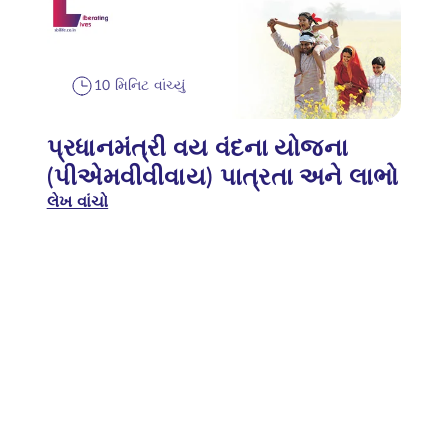
10 મિનિટ વાંચ્યું
પ્રધાનમંત્રી વય વંદના યોજના
(પીએમવીવીવાય) પાત્રતા અને લાભો
લેખ વાંચો