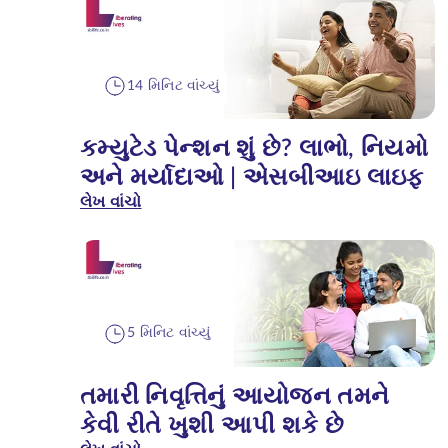
14 મિનિટ વાંચ્યું
કમ્યુટેડ પેન્શન શું છે? લાભો, નિયમો
અને મર્યાદાઓ | એસબીઆઇ લાઇફ
લેખ વાંચો
5 મિનિટ વાંચ્યું
તમારી નિવૃત્તિનું આયોજન તમને
કેવી રીતે ખુશી આપી શકે છે