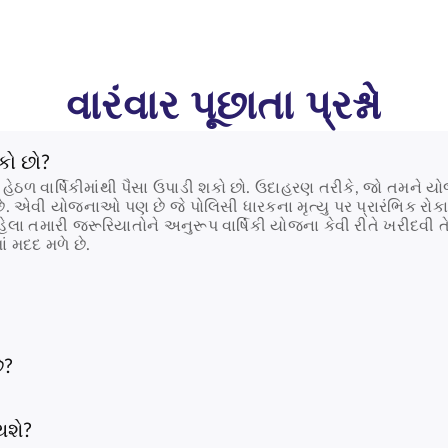
વારંવાર પૂછાતા પ્રશ્નો
શકો છો?
 શરતો હેઠળ વાર્ષિકીમાંથી પૈસા ઉપાડી શકો છો. ઉદાહરણ તરીકે, જો ત
 છે. એવી યોજનાઓ પણ છે જે પોલિસી ધારકના મૃત્યુ પર પ્રારંભિક ર
ા તમારી જરૂરિયાતોને અનુરૂપ વાર્ષિકી યોજના કેવી રીતે ખરીદવી તે તપા
 મદદ મળે છે.
ે?
 થશે?