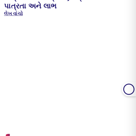
પાત્રતા અને લાભ
લેખ વાંચો