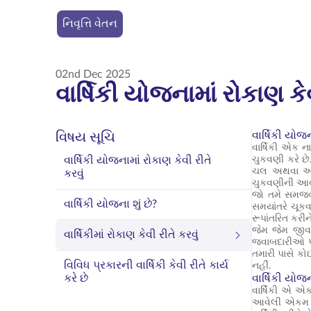
નિવૃત્તિ વેતન
02nd Dec 2025
વાર્ષિકી યોજનામાં રોકાણ કેવ
વાર્ષિકી યોજન
વિષય સૂચિ
વાર્ષિકી એક ન
વાર્ષિકી યોજનામાં રોકાણ કેવી રીતે
ચુકવણી કરે છે.
ચલ અથવા અનુક
કરવું
ચુકવણીની આવર
જો તમે સમજવા મ
વાર્ષિકી યોજના શું છે?
સમયાંતરે ચૂકવણ
રૂપાંતરિત કરીન
જેમ જેમ જીવન
વાર્ષિકીમાં રોકાણ કેવી રીતે કરવું
જવાબદારીઓ પૂર
તમારી પાસે કો
વિવિધ પ્રકારની વાર્ષિકી કેવી રીતે કાર્ય
નહીં.
કરે છે
વાર્ષિકી યોજન
વાર્ષિકી એ એક
આવેલી એકમ રકમ