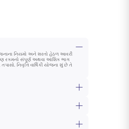
મને યોજનાના નિયમો અને શરતો હેઠળ આવરી
ોકાણ રકમનો સંપૂર્ણ અથવા આંશિક ભાગ
સો. નિવૃત્તિ વાર્ષિકી યોજના શું છે તે