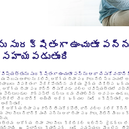
ను సురక్షితంగా ఉంచుతూ పన్న
ా సహాయపడుతుంది
భవిష్యత్తును సురక్షితంగా ఉంచుతూ పన్ను ఆదా చేసుకోవడాని
ు పొదుపు అంశాలను కలిపి, ఆరోగ్య బీమా పథకాలు నేటి ప్రపంచంలో
్యాధులు విపరీతంగా పెరిగిపోతున్న మరియు వైద్య చికిత్స ఖర్చు
 ఆరోగ్య బీమా పథకాన్ని తీసుకోవడం వల్ల భవిష్యత్తులో వచ్చే
యు పెట్టుబడుల కార్పస్‌లో డబ్బు జమ చేయాల్సిన అవసరం ఉండదు.
త్రిలో చేరడానికి అయ్యే అధిక ఖర్చుల నుండి రక్షిస్తుంది,
ందిస్తుంది.
కే ఆరోగ్య బీమా పథకాన్ని తీసుకోకపోతే, దాని వల్ల కలిగే కొన్ని
 పాలసీలు నిజానికి మంచి పన్ను ఆదా బీమా పథకాలు, వీటిని మీరు రక
్చు.
ఉత్తమ ఆరోగ్య బీమా పాలసీలు క్రిటికల్ ఇల్నెస్ రైడర్లు లేద
్తున్నాయి. ఈ ప్లాన్‌లు క్యాన్సర్, గుండె సమస్యలు మొదలైన 