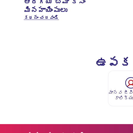
ఆరోగ్య బీమా కోసం
మినహాయింపులు
కధనం చదవండి
ఉపకరణ
మానవ జీవ
కాలిక్య