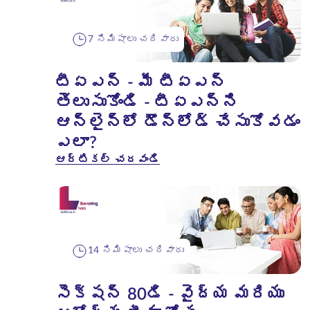
7 నిమిషాలు చదివారు
టీఏఎన్ - మీ టీఏఎన్
తెలుసుకోండి - టీఏఎన్‌ని
ఆన్‌లైన్‌లో డౌన్‌లోడ్ చేసుకోవడం
ఎలా?
ఆర్టికల్ చదవండి
14 నిమిషాలు చదివారు
సెక్షన్ 80డి - వైద్య మరియు