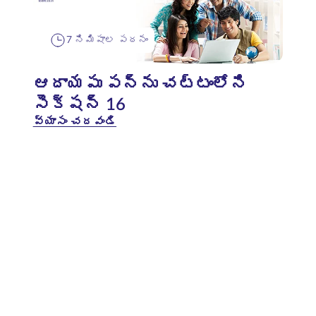
7 నిమిషాల పఠనం
ఆదాయపు పన్ను చట్టంలోని
సెక్షన్ 16
వ్యాసం చదవండి