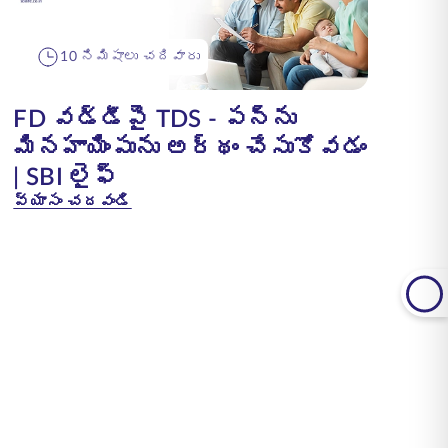
10 నిమిషాలు చదివారు
FD వడ్డీపై TDS - పన్ను
మినహాయింపును అర్థం చేసుకోవడం
| SBI లైఫ్
వ్యాసం చదవండి