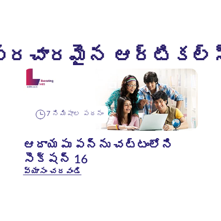
ప్రచారమైన ఆర్టికల్స
7 నిమిషాల పఠనం
ఆదాయపు పన్ను చట్టంలోని
సెక్షన్ 16
వ్యాసం చదవండి