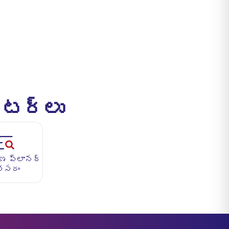
ేటర్లు
ణ ప్లానర్
వసరం