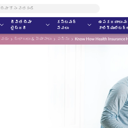
జీవిత బీమా
కస్టమర్
ఉపకరణాలు మర
లైబ్రరీ
సేవలు
కాలిక్యులేటర్
కోవడం
బ్లాగులు & వ్యాసాలు
పన్ను
Know How Health Insurance Hel