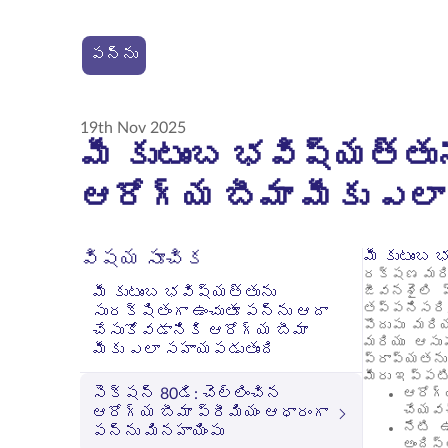
పన్ను
19th Nov 2025
మీ కుటుంబ భవిష్యత్తు
ఆరోగ్య బీమా మీకు ఎల
మీ కుటుంబ 
విషయ సూచిక
రక్షణ మరియ
మీ కుటుంబ భవిష్యత్తును
జీవనశైలి వ
తప్పనిసరి.
సురక్షితంగా ఉంచుతూ పన్ను ఆదా
పొదుపు మరి
చేసుకోవడానికి ఆరోగ్య బీమా
మరియు ఆసుప
మీకు ఎలా సహాయపడుతుంది
ప్రాప్యతను అ
మీరు ఇప్పటి
సెక్షన్ 80డి: చెల్లించిన
ఆరోగ్య
చేయవచ
ఆరోగ్య బీమా ప్రీమియం ఆధారంగా
నేటి 
పన్ను మినహాయింపు
అందిస