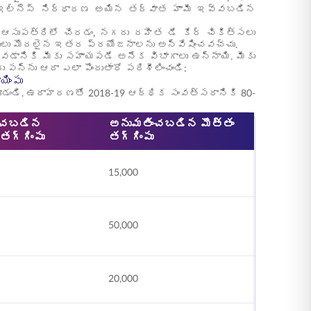
ల్ ఇల్నెస్ నిర్ధారణ అయిన తర్వాత హామీ ఇవ్వబడిన
 ఆసుపత్రిలో చేరడం, నగదు రహిత డే కేర్ చికిత్సలు
్చులు మొదలైన ఇతర ప్రయోజనాలను అన్వేషించవచ్చు.
డానికి మీకు సహాయపడే అనేక విభాగాలు ఉన్నాయి. మీకు
 పన్ను ఆదా ఎలా పొందుతారో పరిశీలించండి:
యింపు
ూడండి. ఉదాహరణతో 2018-19 ఆర్థిక సంవత్సరానికి 80-
ంచబడిన
అనుమతించబడిన మొత్తం
తగ్గింపు
తగ్గింపు
15,000
50,000
20,000