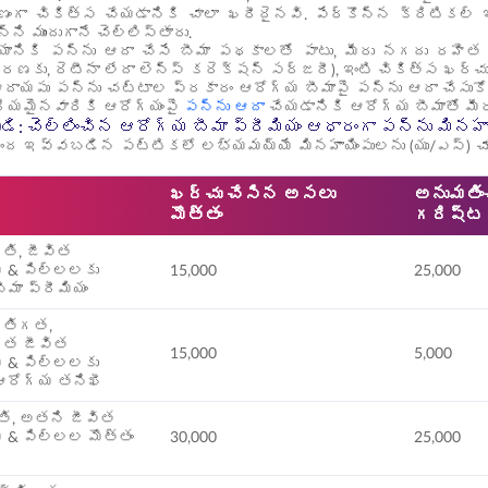
ణంగా చికిత్స చేయడానికి చాలా ఖరీదైనవి. పేర్కొన్న క్రిటిక
న్ని ముందుగానే చెల్లిస్తారు.
యానికి పన్ను ఆదా చేసే బీమా పథకాలతో పాటు, మీరు నగదు రహిత
రణకు, రెటీనా లేదా లెన్స్ కరెక్షన్ సర్జరీ), ఇంటి చికిత్స ఖర
దాయపు పన్ను చట్టాల ప్రకారం ఆరోగ్య బీమాపై పన్ను ఆదా చేసుకోవ
రియమైనవారికి ఆరోగ్యంపై
పన్ను ఆదా
చేయడానికి ఆరోగ్య బీమాతో మీరు
డి: చెల్లించిన ఆరోగ్య బీమా ప్రీమియం ఆధారంగా పన్ను మినహా
ింద ఇవ్వబడిన పట్టికలో లభ్యమయ్యే మినహాయింపులను (యు/ఎస్) చ
ఖర్చు చేసిన అసలు
అనుమతి
మొత్తం
గరిష్ట 
్తి, జీవిత
ి & పిల్లలకు
15,000
25,000
మా ప్రీమియం
క్తిగత,
గత జీవిత
15,000
5,000
ి & పిల్లలకు
ఆరోగ్య తనిఖీ
తి, అతని జీవిత
ి & పిల్లల మొత్తం
30,000
25,000