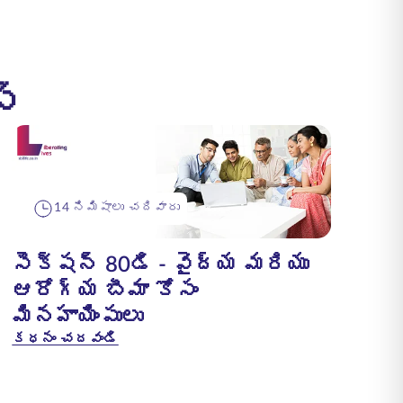
్
14 నిమిషాలు చదివారు
సెక్షన్ 80డి - వైద్య మరియు
ఆరోగ్య బీమా కోసం
మినహాయింపులు
కధనం చదవండి