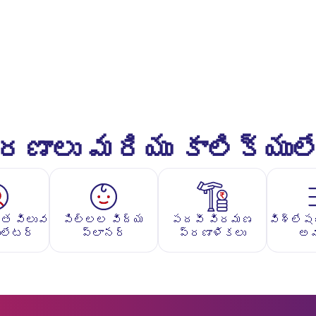
ాలు మరియు కాలిక్యుల
ిత విలువ
పిల్లల విద్య
పదవీ విరమణ
విశ్లేష
ులేటర్
ప్లానర్
ప్రణాళికలు
అ