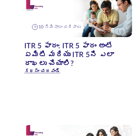
10 నిమిషాలు చదివారు
ITR 5 ఫారం: ITR 5 ఫారం అంటే
ఏమిటి మరియు ITR 5ని ఎలా
దాఖలు చేయాలి?
కధనం చదవండి