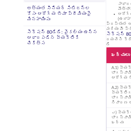
సాధార
అత్యంత సీనియర్ సిటిజన్‌ల
మొత్తా
కోసం ఆరోగ్య బీమా ప్రీమియంపై
ఆరోగ్
మినహాయింపు
(ఉదాహ
ప్రస్తుత ఆ
మరియు మీ ప్
సెక్షన్ 80డిడి: వైకల్యం ఉన్న
సెక్షన్ 80
ఆధారపడిన వ్యక్తికి
దయచేసి క్ర
చికిత్స
డి
ఖర్చులు
A.1) వ్యక
భాగస్వామ
ఆరోగ్య బీ
A.2) వ్య
వ్యక్తి
భాగస్వామ
నివారణ 
ఎ) వ్యక్
భాగస్వామ
ఖర్చు