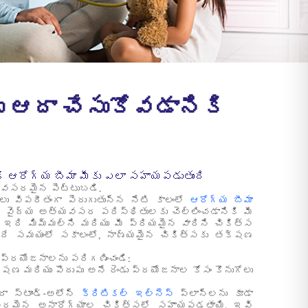
ు ఆదా చేసుకోవడానికి
కి ఆరోగ్య బీమా మీకు ఎలా సహాయపడుతుంది
 అవసరమైన పెట్టుబడి.
లు విపరీతంగా పెరుగుతున్న నేటి కాలంలో
ఆరోగ్య బీమా
 వైద్య అత్యవసర పరిస్థితులకు చెల్లించడానికి మీ
 ఇది మిమ్మల్ని మరియు మీ ప్రియమైన వారిని చికిత్స
 అదే సమయంలో సకాలంలో, నాణ్యమైన చికిత్సకు తక్షణ
 ప్రయోజనాలను పరిగణించండి:
్షణ మరియు పొదుపు అనే రెండు ప్రయోజనాల కోసం కొనుగోలు
ా స్టాండ్-అలోన్
క్రిటికల్ ఇల్నెస్
ప్లాన్‌లను కూడా
తీవ్రమైన అనారోగ్యాల చికిత్సలో సహాయపడతాయి, ఇవి