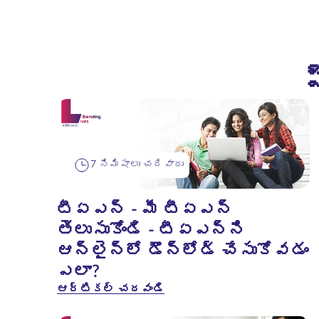
7 నిమిషాలు చదివారు
టీఏఎన్ - మీ టీఏఎన్
తెలుసుకోండి - టీఏఎన్‌ని
ఆన్‌లైన్‌లో డౌన్‌లోడ్ చేసుకోవడం
ఎలా?
ఆర్టికల్ చదవండి