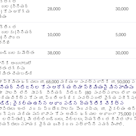
్యక్తిగత
్రుల (సీనియర్
28,000
30,000
్) కోసం ఆరోగ్య
మియం
్యక్తిగత
్రులకు (సీనియర్
10,000
5,000
ు) నివారణ
తనిఖీ
దండ్రులకు మొత్తం
38,000
30,000
నికి అందుబాటులో
తం తగ్గింపు
ిమితం చేయబడింది
ా ప్రీమియం ఖర్చులు రూ. 68,000 మరియు ఆ సంవత్సరానికి రూ. 50,000 ప
ియర్ సిటిజన్‌ల కోసం ఆరోగ్య బీమా ప్రీమియంపై మినహాయింపు
మా పాలసీ లేని సూపర్ సీనియర్ సిటిజన్ (80 సంవత్సరాలు లేదా
రియు చికిత్స కోసం రూ. ప్రతి ఆర్థిక సంవత్సరంలో వైద్య పరీక్షల
0డిడి: వైకల్యం ఉన్న ఆధారపడిన వ్యక్తికి చికిత్స
ాసితులు ఇంత వరకు ప్రయోజనాలను పొందవచ్చు. రూ. వైకల్యం ఉన
ంరక్షణ మరియు పునరావాసం కోసం అయిన ఖర్చుల ఆధారంగా 75,000 (
లభిస్తుంది). మీ తల్లిదండ్రులు, పిల్లలు, వ్యక్తిగత జీవిత భా
 వ్యక్తులు సహాయక వైద్య ధృవీకరణ పత్రాన్ని సమర్పించాలి.