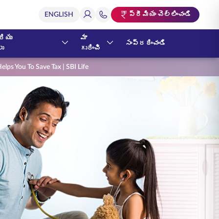
ప్రీమియం చెల్లించండి
ియు
మా
సంప్రదించండి
లు
గురించి
ps You To Save Tax | SBI Life