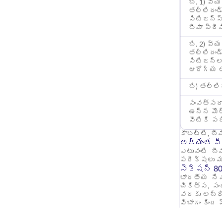
బి. 1) వ
తల్లిదండ
సిటిజన్స
బీమా ప్రీ
బి. 2) వ
తల్లిదండ
సిటిజన్ల
ఆరోగ్య 
బి) తల్లి
సంవత్సరా
ఉన్న మొత్
వీటికి పర
కాబట్టి, బీమ
అత్యంత సీన
ఎటువంటి బీ
పరీక్షలు మ
సెక్షన్ 8
భారతీయ నివ
చికిత్స, స
వరకు లబ్ధి 
విభాగం కింద