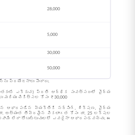
28,000
5,000
30,000
50,000
న్ను ప్రయోజనాలు పొందారు.
 అంతకంటే ఎక్కువ) ప్రతి ఆర్థిక సంవత్సరంలో వైద్య
ు మరియు చికిత్సల కోసం ₹30,000
్న ఆధారపడిన వ్యక్తికి నర్సింగ్, శిక్షణ, వైద్య
రూ. అత్యంత తీవ్రమైన వికలాంగత కోసం రూ. 25 లక్షల
గస్వామి లేదా తోబుట్టువులలో ఎవరైనా ఆధారపడవచ్చు. ఈ