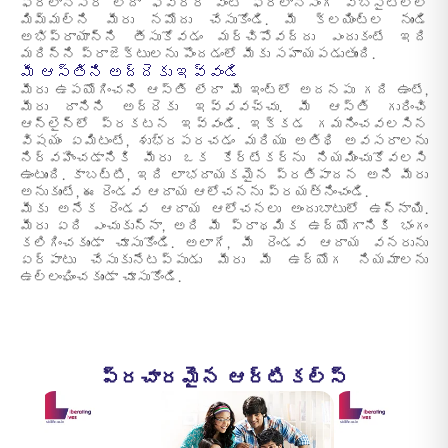
ఫ్రీలాన్సర్ లేదా ఫివర్ర్ వంటి ఫ్రీలాన్సింగ్ వెబ్సైట్లలో
మిమ్మల్ని మీరు నమోదు చేసుకోండి. మీ క్లయింట్ల నుండి
అభిప్రాయాన్ని తీసుకోవడం మర్చిపోవద్దు ఎందుకంటే ఇది
మరిన్ని ప్రాజెక్టులను పొందడంలో మీకు సహాయపడుతుంది.
మీ ఆస్తిని అద్దెకు ఇవ్వండి
మీరు ఉపయోగించని ఆస్తి లేదా మీ ఇంట్లో అదనపు గది ఉంటే,
మీరు దానిని అద్దెకు ఇవ్వవచ్చు. మీ ఆస్తి గురించి
ఆన్లైన్లో ప్రకటన ఇవ్వండి. ఇక్కడ గమనించవలసిన
విషయం ఏమిటంటే, శుభ్రపరచడం మరియు అతిథి అవసరాలను
నిర్వహించడానికి మీరు ఒక కేర్టేకర్ను నియమించుకోవలసి
ఉంటుంది. కాబట్టి, ఇది లాభదాయకమైన ప్రతిపాదన అని మీరు
అనుకుంటే, ఈ రెండవ ఆదాయ ఆలోచనను ప్రయత్నించండి.
మీకు అనేక రెండవ ఆదాయ ఆలోచనలు అందుబాటులో ఉన్నాయి.
మీరు ఏది ఎంచుకున్నా, అది మీ ప్రాథమిక ఉద్యోగానికి భంగం
కలిగించకుండా చూసుకోండి. అలాగే, మీ రెండవ ఆదాయ వనరును
ఏర్పాటు చేసుకునేటప్పుడు మీరు మీ ఉద్యోగ నియమాలను
ఉల్లంఘించకుండా చూసుకోండి.
ప్రచారమైన ఆర్టికల్స్