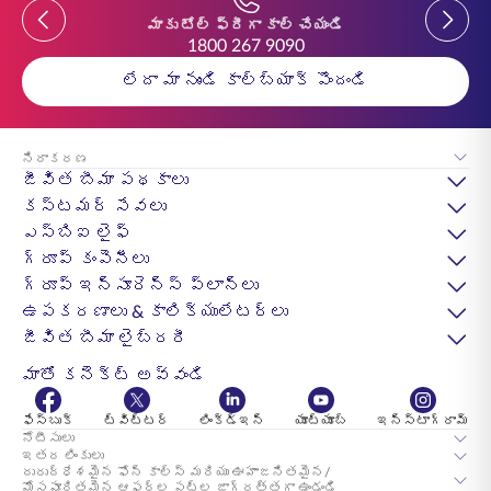
Previous
Previou
మాకు టోల్ ఫ్రీగా కాల్ చేయండి
1800 267 9090
లేదా మా నుండి కాల్‌బ్యాక్ పొందండి
నిరాకరణ
జీవిత బీమా పథకాలు
కస్టమర్ సేవలు
ఎస్‌బిఐ లైఫ్
గ్రూప్ కంపెనీలు
గ్రూప్ ఇన్సూరెన్స్ ప్లాన్లు
ఉపకరణాలు & కాలిక్యులేటర్లు
జీవిత బీమా లైబ్రరీ
మాతో కనెక్ట్ అవ్వండి
ఫేస్బుక్
ట్విట్టర్
లింక్డ్ఇన్
యూట్యూబ్
ఇన్స్టాగ్రామ్
నోటీసులు
ఇతర లింకులు
దురుద్ధేశమైన ఫోన్ కాల్స్ మరియు ఊహాజనితమైన/
మోసపూరితమైన ఆఫర్ల పట్ల జాగ్రత్తగా ఉండండి