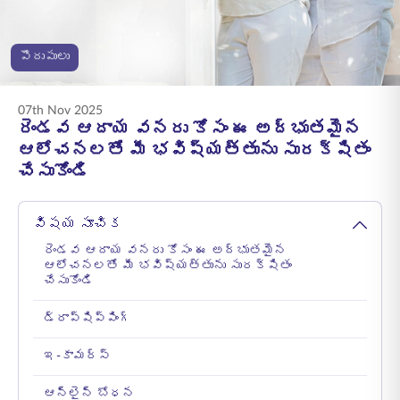
ENGLISH
పొదుపులు
ఆన్‌లైన్‌లో కొనండి
ప్రీమియం చెల్లించండి
1800 267 9090
07th Nov 2025
రెండవ ఆదాయ వనరు కోసం ఈ అద్భుతమైన
ఆలోచనలతో మీ భవిష్యత్తును సురక్షితం
చేసుకోండి
విషయ సూచిక
రెండవ ఆదాయ వనరు కోసం ఈ అద్భుతమైన
ఆలోచనలతో మీ భవిష్యత్తును సురక్షితం
చేసుకోండి
డ్రాప్‌షిప్పింగ్
ఇ-కామర్స్
ఆన్‌లైన్ బోధన