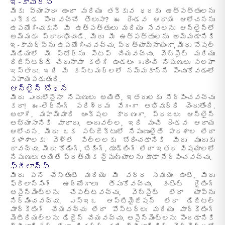
ఇ-కామర్స్
మీకు వ్యాపారం ఉందా మరియు తక్కువ ధరకు ఉత్పత్తులను
ఎక్కడ పొందవచ్చో తెలుసా? ఈ రెండవ ఆదాయ ఆలోచనను
ఉపయోగించుకుని మీ ఉత్పత్తులు మరియు సేవలను ఆన్‌లైన్‌లో
అమ్మడం ప్రారంభించండి. మీరు మీ ఉత్పత్తులను అమ్మడానికి
ఇ-కామర్స్‌ను ఉపయోగించవచ్చు. ప్రత్యామ్నాయంగా, మీరు సోషల్
మీడియాలో మీ స్టోర్‌ను సెటప్ చేయవచ్చు. వెబ్‌సైట్ మరియు
రిజిస్టర్డ్ చిరునామా కలిగి ఉండటం గురించి నిపుణులు సలహా
ఇస్తారు. ఇది మీ కస్టమర్లలో నమ్మకాన్ని పెంచుకోవడంలో
సహాయపడుతుంది.
ఆన్‌లైన్ బోధన
మీరు ఎందులోనైనా నిపుణులు అయితే, ఇతరులకు నేర్పించవచ్చు
కదా! ఈ-లెర్నింగ్ పరిశ్రమ వేగంగా అభివృద్ధి చెందుతోంది.
అలాగే, మహమ్మారి ఆంక్షల కారణంగా, ప్రజలు ఆన్లైన్
అభ్యాసానికి మారారు. అందువల్ల, ఇది మంచి రెండవ ఆదాయ
ఆలోచన. మీరు ఒక సబ్జెక్టులో నిపుణులైతే పాఠశాల లేదా
కళాశాలకు వెళ్లే పిల్లలకు బోధించడానికి మీరు ముందుకు
రావచ్చు. మీరు కోడింగ్, బేకింగ్, డూడ్లింగ్ లేదా ఇతర విషయాలలో
నిపుణులు అయితే ప్రత్యేక నైపుణ్యాలను కూడా నేర్పించవచ్చు.
ఫ్రీలాన్స్
మీరు పని చేస్తుంటే మరియు మీ వద్ద సమయం ఉంటే, మీరు
ఫ్రీలాన్సింగ్ ఉద్యోగాలు తీసుకోవచ్చు. కంటెంట్ రైటింగ్
అసైన్మెంట్లను చేపట్టవచ్చు, వెబ్సైట్ లేదా యాప్ను
నిర్మించవచ్చు, ఎస్ఇఒ ఆప్టిమైజేషన్ లేదా డిజిటల్
మార్కెటింగ్ చేయవచ్చు లేదా పోస్టర్లు మరియు మార్కెటింగ్
మెటీరియల్లను డిజైన్ చేయవచ్చు. అసైన్మెంట్లను పొందడానికి