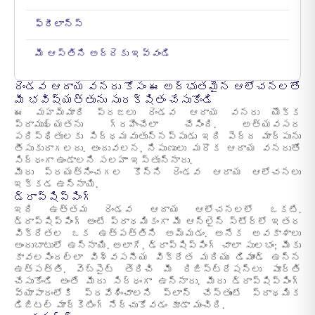
ఫ్రీలాన్స్
మీ ఆస్తిని అద్దెకు ఇవ్వండి
రెండవ ఆదాయ వనరు కోసం ఈ అద్భుతమైన ఆలోచనలతో
మీ భవిష్యత్తును సురక్షితం చేసుకోండి
ఈ మహమ్మారి ప్రజలు రెండవ ఆదాయ వనరు యొక్క
ప్రాముఖ్యతను గ్రహించేలా చేసింది. అత్యవసర
పరిస్థితులకు సిద్ధమవుతున్నప్పుడు ఇది పెద్ద మార్పును
తీసుకురాగలదు. అందువలన, నిపుణులు మరొక ఆదాయ వనరుతో
సిద్ధంగా ఉండాలని సలహా ఇస్తున్నారు.
మీరు ప్రయత్నించగల కొన్ని రెండవ ఆదాయ ఆలోచనలు
ఇక్కడ ఉన్నాయి.
డ్రాప్‌షిప్పింగ్
ఇది ఉత్తమ రెండవ ఆదాయ ఆలోచనలలో ఒకటి.
డ్రాప్షిప్పింగ్ అంటే ప్రాథమికంగా మీ ఆన్లైన్ స్టోర్లో ఇతర
విక్రేతల ఒక ఉత్పత్తిని అమ్మడం. అనేక అవకాశాలు
అందుబాటులో ఉన్నాయి. అలాగే, డ్రాప్షిప్పింగ్ చాలా సులభం; మీకు
కావలసిందల్లా విశ్వసనీయ విక్రేత మరియు డిమాండ్ ఉన్న
ఉత్పత్తి. వెబ్సైట్ తెరిచి మీ రిజిస్ట్రేషన్లు పూర్తి
చేసుకోండి అంతే మీరు సిద్ధంగా ఉన్నారు. మీరు డ్రాప్షిప్పింగ్
వ్యాపారంలోకి ప్రవేశించాలని ప్లాన్ చేస్తుంటే ప్రాథమిక
డిజిటల్ మార్కెటింగ్ నేర్చుకోవడం కూడా మంచిది.