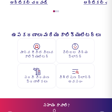
ఆర్టికల్ చదవండి
ఆర్టికల్ చద
ఉపకరణాలు మరియు కాలిక్యులేటర్లు
మానవ జీవిత విలువ
పిల్లల విద్య
కాలిక్యులేటర్
ప్లానర్
పదవీ విరమణ
విశ్లేషణ ప్లానర్
ప్రణాళికలు
అవసరం
సహాయం కావాలి?