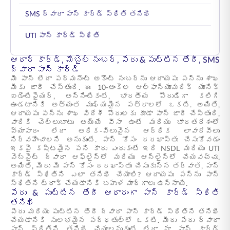
SMS ద్వారా పాన్ కార్డ్ స్థితి తనిఖీ
UTI పాన్ కార్డ్ స్థితి
ఆధార్ కార్డ్, మొబైల్ నంబర్, పేరు & పుట్టిన తేదీ, SMS
ద్వారా పాన్ కార్డ్
మీ పాన్ లేదా పర్మనెంట్ అకౌంట్ నంబర్‌ను ఆదాయపు పన్ను శాఖ
మీకు జారీ చేస్తుంది. ఈ 10-అంకెల ఆల్ఫాన్యూమరిక్ యూనిక్
ఐడెంటిఫైయర్, అన్నింటికంటే, భారతీయ పౌరుడిగా కలిగి
ఉండటానికి అత్యంత ముఖ్యమైన పత్రాలలో ఒకటి. అయితే,
ఆదాయపు పన్ను శాఖ విదేశీ పౌరులకు కూడా పాన్ జారీ చేస్తుంది,
వారికి చెల్లుబాటు అయ్యే వీసా ఉంటే మరియు భారతదేశంలో
వ్యాపారం లేదా అధిక-విలువైన ఆర్థిక లావాదేవీలు
నిర్వహించాలని అనుకుంటే. పాన్ కోసం దరఖాస్తు చేసుకోవడం
ఇకపై కష్టమైన పని కాదు ఎందుకంటే ఇది NSDL మరియు UTI
వెబ్‌సైట్ ద్వారా ఆఫ్‌లైన్‌లో మరియు ఆన్‌లైన్‌లో చేయవచ్చు.
అయితే, మీరు మీ పాన్ కోసం దరఖాస్తు చేసుకున్న తర్వాత, పాన్
కార్డ్ స్థితిని ఎలా తనిఖీ చేయాలి? ఆదాయపు పన్ను పాన్
స్థితిని ట్రాక్ చేయడానికి బహుళ మార్గాలు ఉన్నాయి.
పేరు & పుట్టిన తేదీ ఆధారంగా పాన్ కార్డ్ స్థితి
తనిఖీ
పేరు మరియు పుట్టిన తేదీ ద్వారా పాన్ కార్డ్ స్థితిని తనిఖీ
చేయడానికి సులభమైన పద్ధతుల్లో ఒకటి. మీరు పేరు ద్వారా
పాన్ స్థితిని తనిఖీ చేయాలనుకుంటే లేదా నా పాన్ కార్డ్