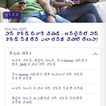
ENGLISH
ఆర్థికం
ఆన్‌లైన్‌లో కొనండి
ప్రీమియం చెల్లించండి
1800 267 9090
01st Dec 2025
పాన్ కార్డ్ ట్రాక్ చేయండి - ఆన్‌లైన్‌లో పాన్
కార్డ్ స్థితిని ఎలా తనిఖీ చేయాలో తెలుసా?
విషయ సూచిక
ఆధార్ కార్డ్, మొబైల్ నంబర్, పేరు &amp; పుట్టిన
తేదీ, SMS ద్వారా పాన్ కార్డ్
పేరు &amp; పుట్టిన తేదీ ఆధారంగా పాన్ కార్డ్
స్థితి తనిఖీ
ఆధార్ నంబర్ ద్వారా పాన్ కార్డ్ స్థితి తనిఖీ
మొబైల్ నంబర్ ఉపయోగించి పాన్ కార్డ్ స్థితిని
తనిఖీ చేయండి