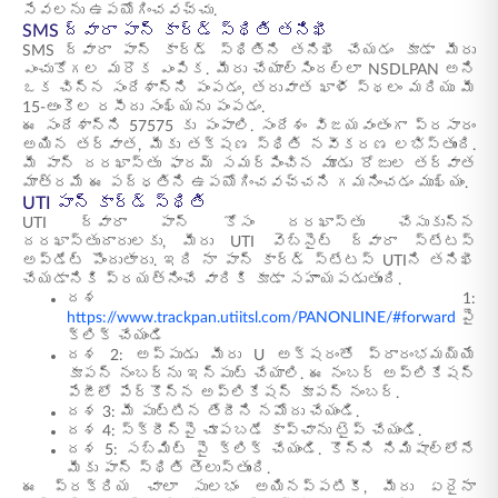
సేవలను ఉపయోగించవచ్చు.
SMS ద్వారా పాన్ కార్డ్ స్థితి తనిఖీ
SMS ద్వారా పాన్ కార్డ్ స్థితిని తనిఖీ చేయడం కూడా మీరు
ఎంచుకోగల మరొక ఎంపిక. మీరు చేయాల్సిందల్లా NSDLPAN అని
ఒక చిన్న సందేశాన్ని పంపడం, తరువాత ఖాళీ స్థలం మరియు మీ
15-అంకెల రసీదు సంఖ్యను పంపడం.
ఈ సందేశాన్ని 57575 కు పంపాలి. సందేశం విజయవంతంగా ప్రసారం
అయిన తర్వాత, మీకు తక్షణ స్థితి నవీకరణ లభిస్తుంది.
మీ పాన్ దరఖాస్తు ఫారమ్ సమర్పించిన మూడు రోజుల తర్వాత
మాత్రమే ఈ పద్ధతిని ఉపయోగించవచ్చని గమనించడం ముఖ్యం.
UTI పాన్ కార్డ్ స్థితి
UTI ద్వారా పాన్ కోసం దరఖాస్తు చేసుకున్న
దరఖాస్తుదారులకు, మీరు UTI వెబ్‌సైట్ ద్వారా స్టేటస్
అప్‌డేట్ పొందుతారు. ఇది నా పాన్ కార్డ్ స్టేటస్ UTIని తనిఖీ
చేయడానికి ప్రయత్నించే వారికి కూడా సహాయపడుతుంది.
దశ 1:
https://www.trackpan.utiitsl.com/PANONLINE/#forward
పై
క్లిక్ చేయండి
దశ 2: అప్పుడు మీరు U అక్షరంతో ప్రారంభమయ్యే
కూపన్ నంబర్‌ను ఇన్‌పుట్ చేయాలి. ఈ నంబర్ అప్లికేషన్
పేజీలో పేర్కొన్న అప్లికేషన్ కూపన్ నంబర్.
దశ 3: మీ పుట్టిన తేదీని నమోదు చేయండి.
దశ 4: స్క్రీన్‌పై చూపబడే కాప్చాను టైప్ చేయండి.
దశ 5: సబ్మిట్ పై క్లిక్ చేయండి. కొన్ని నిమిషాల్లోనే
మీకు పాన్ స్థితి తెలుస్తుంది.
ఈ ప్రక్రియ చాలా సులభం అయినప్పటికీ, మీరు ఏదైనా