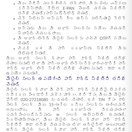
మీరు పేజీని సందర్శించిన తర్వాత, మీకు రెండు ఎంపికలు
కనిపిస్తాయి: కొత్త E-PAN పొందండి మరియు స్థితిని
తనిఖీ చేయండి/పాన్‌ను డౌన్‌లోడ్ చేయండి.
చెక్ స్టేటస్ ఆప్షన్ కింద ఉన్న కంటిన్యూపై క్లిక్
చేయండి.
అప్పుడు మీరు మీ ఆధార్ నంబర్‌ను నమోదు చేయమని
ప్రాంప్ట్ చేయబడతారు.
మీ ఆధార్-లింక్డ్ మొబైల్ నంబర్‌కు వచ్చే OTPని నమోదు
చేయండి.
చివరి దశ మీ పాన్ దరఖాస్తు స్థితిని మీకు
తెలియజేస్తుంది.
మీరు ఆధార్ నంబర్ ద్వారా పాన్ కార్డ్ స్థితి తనిఖీ
చేయాలనుకుంటే లేదా మీ పాన్-ఆధార్ లింక్‌ను నిర్ధారించడానికి పాన్
కార్డ్ ఆధార్ లింక్ స్థితి తనిఖీ చేయాలనుకుంటే కూడా ఇది
ఉపయోగపడుతుంది.
మొబైల్ నంబర్ ఉపయోగించి పాన్ కార్డ్ స్థితిని తనిఖీ
చేయండి
మొబైల్ నంబర్ ద్వారా మీ చెక్ పాన్ కార్డ్ స్థితిపై త్వరిత
నవీకరణ పొందడానికి మరొక మార్గం. దీని కోసం, మీరు మీ మొబైల్
ఫోన్‌లో 020-27218080 కు డయల్ చేయాలి. ఇది TIN కోసం కాల్
సెంటర్ నంబర్. మీరు 15-అంకెల రసీదు నంబర్‌ను అందించమని
అడుగుతారు. మీ పాన్ దరఖాస్తు విజయవంతంగా
సమర్పించబడినప్పుడు ఈ నంబర్ ఉత్పత్తి అవుతుంది.
ప్రత్యామ్నాయంగా, మీరు మొబైల్ నంబర్ ద్వారా పాన్ కార్డ్
స్థితిని కూడా తనిఖీ చేయవచ్చు లేదా ఆన్‌లైన్‌లో అందుబాటులో
ఉన్న మొబైల్ నంబర్ ద్వారా పాన్ కార్డ్ స్థితి తనిఖీ