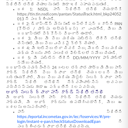
స్థితిని తనిఖీ చేయాలనుకుంటే కూడా ఇది సహాయపడుతుంది.
దశ 1: NSDL పాన్ స్థితిని తనిఖీ చేయడానికి
https://tin.tin.nsdl.com/pantan/StatusTrack.html_bkp24052
013 ని సందర్శించండి.
దశ 2: డ్రాప్-డౌన్ మెను నుండి అప్లికేషన్ రకాన్ని PAN
(కొత్త / మార్పు అభ్యర్థన) గా ఎంచుకోండి. మీరు మీ
దరఖాస్తులో పేర్కొన్న విధంగానే ఉండాలి.
దశ 3: మీరు మీ పేరు మరియు పుట్టిన తేదీని తనిఖీ
చేస్తుంటే, మీరు పేరు ఎంపికపై క్లిక్ చేయాలి.
దశ 4: మీ ఇంటిపేరు లేదా చివరి పేరు, మొదటి పేరు మరియు
మధ్య పేరును వాటి సంబంధిత ఫీల్డ్‌లలో నమోదు చేయండి.
దశ 5: మీ పుట్టిన తేదీని DD/MM/YYYY ఫార్మాట్‌లో
నమోదు చేయండి.
దరఖాస్తు సమర్పించిన 24 గంటల తర్వాత మాత్రమే మీరు పాన్
కార్డ్ స్థితిని పేరు ద్వారా తనిఖీ చేయగలరని మీరు
గుర్తుంచుకోవాలి. మీరు పేరు మరియు మొబైల్ నంబర్ ద్వారా పాన్
కార్డ్ స్థితి తనిఖీని నిర్వహించాల్సిన అవసరం
వచ్చినప్పుడు కూడా ఈ పద్ధతిని కలపవచ్చు.
ఆధార్ నంబర్ ద్వారా పాన్ కార్డ్ స్థితి తనిఖీ
మీ ఆధార్ నంబర్‌తో పాన్ కార్డ్ స్థితిని తనిఖీ చేయడం
సాధ్యమే. మీ ఆధార్ కార్డును ఉపయోగించడానికి, మీరు ఈ
దశలను అనుసరించాలి:
పాన్ స్థితిని
https://eportal.incometax.gov.in/iec/foservices/#/pre-
login/instant-e-pan/checkStatusDownloadEpan
ని
సందర్శించడం ద్వారా తనిఖీ చేయవచ్చు.