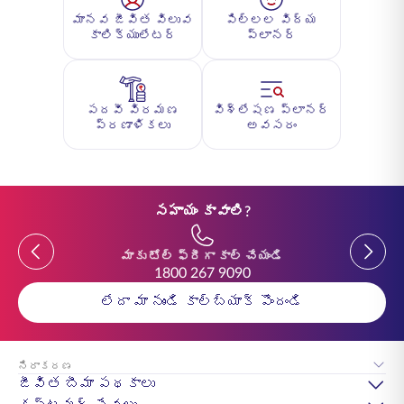
మానవ జీవిత విలువ
పిల్లల విద్య
కాలిక్యులేటర్
ప్లానర్
పదవీ విరమణ
విశ్లేషణ ప్లానర్
ప్రణాళికలు
అవసరం
సహాయం కావాలి?
Previous
Previou
మాకు టోల్ ఫ్రీగా కాల్ చేయండి
1800 267 9090
లేదా మా నుండి కాల్‌బ్యాక్ పొందండి
నిరాకరణ
జీవిత బీమా పథకాలు