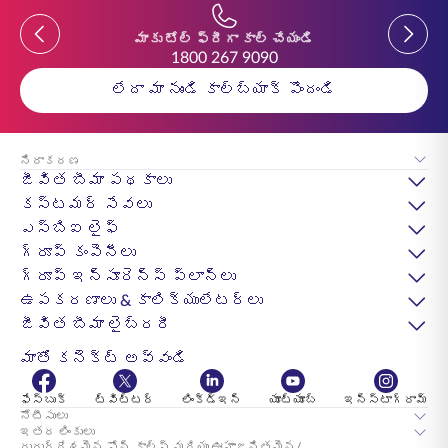
Previous
Previou
మాకు టోల్ ఫ్రీగా కాల్ చేయండి
1800 267 9090
లేదా మా నుండి కాల్‌బ్యాక్ పొందండి
నిరాకరణ
జీవిత బీమా పథకాలు
కస్టమర్ సేవలు
ఎస్‌బిఐ లైఫ్
గ్రూప్ కంపెనీలు
గ్రూప్ ఇన్సూరెన్స్ ప్లాన్లు
ఉపకరణాలు & కాలిక్యులేటర్లు
జీవిత బీమా లైబ్రరీ
మాతో కనెక్ట్ అవ్వండి
ఫేస్బుక్
ట్విట్టర్
లింక్డ్ఇన్
యూట్యూబ్
ఇన్స్టాగ్రామ్
నోటీసులు
ఇతర లింకులు
దురుద్ధేశమైన ఫోన్ కాల్స్ మరియు ఊహాజనితమైన/