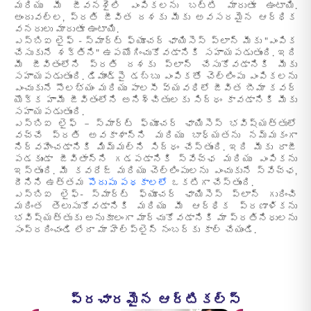
మరియు మీ జీవనశైలి ఎంపికలను బట్టి మారుతూ ఉంటాయి.
అందువల్ల, ప్రతి జీవిత దశకు మీకు అవసరమైన ఆర్థిక
వనరులు మారుతూ ఉంటాయి.
ఎస్‌బిఐ లైఫ్ - స్మార్ట్ ఫ్యూచర్ ఛాయిసెస్ ప్లాన్ మీకు "ఎంపిక
చేసుకునే శక్తిని" ఉపయోగించుకోవడానికి సహాయపడుతుంది. ఇది
మీ జీవితంలోని ప్రతి దశకు ప్లాన్ చేసుకోవడానికి మీకు
సహాయపడుతుంది. డిమాండ్‌పై డబ్బు ఎంపికతో చెల్లింపు ఎంపికలను
ఎంచుకునే సౌలభ్యం మరియు పాలసీ వ్యవధిలో జీవిత బీమా కవర్
యొక్క హామీ జీవితంలోని అనిశ్చితులకు సిద్ధం కావడానికి మీకు
సహాయపడుతుంది.
ఎస్‌బిఐ లైఫ్ – స్మార్ట్ ఫ్యూచర్ ఛాయిసెస్ భవిష్యత్తులో
వచ్చే ప్రతి అవకాశాన్ని మరియు బాధ్యతను నమ్మకంగా
నిర్వహించడానికి మిమ్మల్ని సిద్ధం చేస్తుంది. ఇది మీకు రాజీ
పడకుండా జీవితాన్ని గడపడానికి స్వేచ్ఛ మరియు ఎంపికను
ఇస్తుంది. మీ కవరేజ్ మరియు చెల్లింపులను ఎంచుకునే స్వేచ్ఛ,
దీనిని ఉత్తమ
పొదుపు పథకాలలో
ఒకటిగా చేస్తుంది.
ఎస్‌బిఐ లైఫ్- స్మార్ట్ ఫ్యూచర్ ఛాయిసెస్ ప్లాన్ గురించి
మరింత తెలుసుకోవడానికి మరియు మీ ఆర్థిక ప్రణాళికను
భవిష్యత్తుకు అనుకూలంగా మార్చుకోవడానికి మా ప్రతినిధులను
సంప్రదించండి లేదా మా హెల్ప్‌లైన్ నంబర్‌కు కాల్ చేయండి.
ప్రచారమైన ఆర్టికల్స్