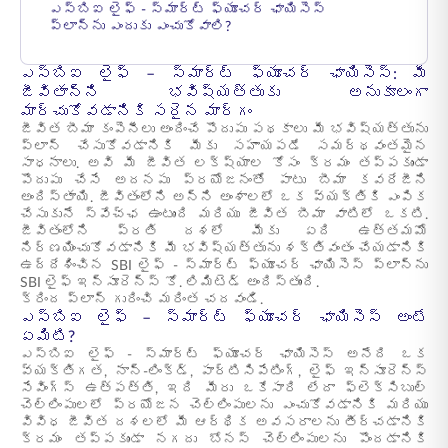
ఎస్‌బిఐ లైఫ్ - స్మార్ట్ ఫ్యూచర్ ఛాయిసెస్
ప్లాన్‌ను ఎందుకు ఎంచుకోవాలి?
ఎస్‌బిఐ లైఫ్ – స్మార్ట్ ఫ్యూచర్ ఛాయిసెస్: మీ
జీవితాన్ని భవిష్యత్తుకు అనుకూలంగా
మార్చుకోవడానికి సరైన మార్గం
జీవిత బీమా కంపెనీలు అందించే పొదుపు పథకాలు మీ భవిష్యత్తును
ప్లాన్ చేసుకోవడానికి మీకు సహాయపడే సమర్థవంతమైన
సాధనాలు. అవి మీ జీవిత లక్ష్యాల కోసం క్రమం తప్పకుండా
పొదుపు చేసే అదనపు ప్రయోజనంతో పాటు బీమా కవరేజీని
అందిస్తాయి. జీవితంలోని అన్ని అంశాలలో ఒక వ్యక్తికి ఎంపిక
చేసుకునే స్వేచ్ఛ ఉంటుంది మరియు జీవిత బీమా వాటిలో ఒకటి.
జీవితంలోని ప్రతి దశలో మీకు ఏది ఉత్తమమో
నిర్ణయించుకోవడానికి మీ భవిష్యత్తును శక్తివంతం చేయడానికి
ఉద్దేశించిన SBI లైఫ్ - స్మార్ట్ ఫ్యూచర్ ఛాయిసెస్ ప్లాన్‌ను
SBI లైఫ్ ఇన్సూరెన్స్ కో. లిమిటెడ్ అందిస్తుంది.
క్రింద ప్లాన్ గురించి మరింత చదవండి.
ఎస్‌బిఐ లైఫ్ – స్మార్ట్ ఫ్యూచర్ ఛాయిసెస్ అంటే
ఏమిటి?
ఎస్‌బిఐ లైఫ్ - స్మార్ట్ ఫ్యూచర్ ఛాయిసెస్ అనేది ఒక
వ్యక్తిగత, నాన్-లింక్డ్, పార్టిసిపేటింగ్, లైఫ్ ఇన్సూరెన్స్
సేవింగ్స్ ఉత్పత్తి, ఇది మీరు ఒకేసారి లేదా ఫ్లెక్సిబుల్
చెల్లింపులలో ప్రయోజన చెల్లింపులను ఎంచుకోవడానికి మరియు
వివిధ జీవిత దశలలో మీ ఆర్థిక అవసరాలను తీర్చడానికి
క్రమం తప్పకుండా నగదు బోనస్ చెల్లింపులను పొందడానికి