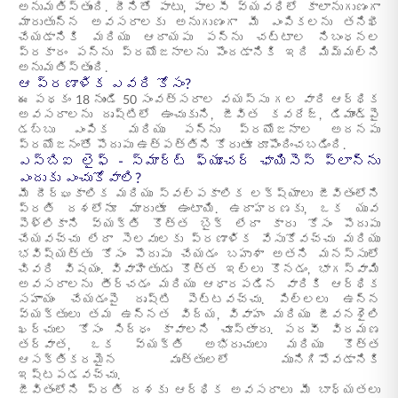
అనుమతిస్తుంది. దీనితో పాటు, పాలసీ వ్యవధిలో కాలానుగుణంగా
మారుతున్న అవసరాలకు అనుగుణంగా మీ ఎంపికలను తనిఖీ
చేయడానికి మరియు ఆదాయపు పన్ను చట్టాల నిబంధనల
ప్రకారం పన్ను ప్రయోజనాలను పొందడానికి ఇది మిమ్మల్ని
అనుమతిస్తుంది.
ఆ ప్రణాళిక ఎవరి కోసం?
ఈ పథకం 18 నుండి 50 సంవత్సరాల వయస్సు గల వారి ఆర్థిక
అవసరాలను దృష్టిలో ఉంచుకుని, జీవిత కవరేజ్, డిమాండ్‌పై
డబ్బు ఎంపిక మరియు పన్ను ప్రయోజనాల అదనపు
ప్రయోజనంతో పొదుపు ఉత్పత్తిని కోరుతూ రూపొందించబడింది.
ఎస్‌బిఐ లైఫ్ - స్మార్ట్ ఫ్యూచర్ ఛాయిసెస్ ప్లాన్‌ను
ఎందుకు ఎంచుకోవాలి?
మీ దీర్ఘకాలిక మరియు స్వల్పకాలిక లక్ష్యాలు జీవితంలోని
ప్రతి దశలోనూ మారుతూ ఉంటాయి. ఉదాహరణకు, ఒక యువ
పెళ్లికాని వ్యక్తి కొత్త బైక్ లేదా కారు కోసం పొదుపు
చేయవచ్చు లేదా సెలవులకు ప్రణాళిక వేసుకోవచ్చు మరియు
భవిష్యత్తు కోసం పొదుపు చేయడం బహుశా అతని మనస్సులో
చివరి విషయం. వివాహితుడు కొత్త ఇల్లు కొనడం, భాగస్వామి
అవసరాలను తీర్చడం మరియు ఆధారపడిన వారికి ఆర్థిక
సహాయం చేయడంపై దృష్టి పెట్టవచ్చు. పిల్లలు ఉన్న
వ్యక్తులు తమ ఉన్నత విద్య, వివాహం మరియు జీవనశైలి
ఖర్చుల కోసం సిద్ధం కావాలని చూస్తారు. పదవీ విరమణ
తర్వాత, ఒక వ్యక్తి అభిరుచులు మరియు కొత్త
ఆసక్తికరమైన వృత్తులలో మునిగిపోవడానికి
ఇష్టపడవచ్చు.
జీవితంలోని ప్రతి దశకు ఆర్థిక అవసరాలు మీ బాధ్యతలు