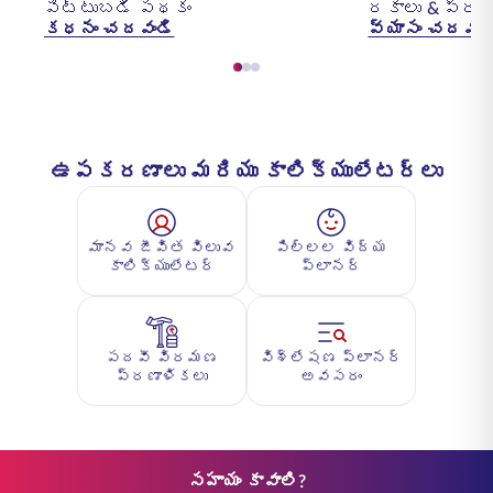
పెట్టుబడి పథకం
రకాలు & ప్రయ
కధనం చదవండి
వ్యాసం చదవండ
ఉపకరణాలు మరియు కాలిక్యులేటర్లు
మానవ జీవిత విలువ
పిల్లల విద్య
కాలిక్యులేటర్
ప్లానర్
పదవీ విరమణ
విశ్లేషణ ప్లానర్
ప్రణాళికలు
అవసరం
సహాయం కావాలి?