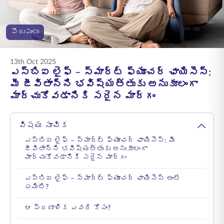
ENGLISH
పొదుపులు
ఆన్‌లైన్‌లో కొనండి
ప్రీమియం చెల్లించండి
1800 267 9090
13th Oct 2025
ఎస్‌బిఐ లైఫ్ – స్మార్ట్ ఫ్యూచర్ ఛాయిసెస్:
మీ జీవితాన్ని భవిష్యత్తుకు అనుకూలంగా
మార్చుకోవడానికి సరైన మార్గం
విషయ సూచిక
ఎస్‌బిఐ లైఫ్ – స్మార్ట్ ఫ్యూచర్ ఛాయిసెస్: మీ
జీవితాన్ని భవిష్యత్తుకు అనుకూలంగా
మార్చుకోవడానికి సరైన మార్గం
ఎస్‌బిఐ లైఫ్ – స్మార్ట్ ఫ్యూచర్ ఛాయిసెస్ అంటే
ఏమిటి?
ఆ ప్రణాళిక ఎవరి కోసం?