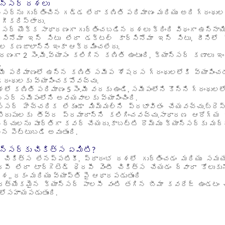
యాన్సర్ దశలు
న్సర్‌ను గుర్తించిన గడ్డ లేదా కణితి పరిమాణం మరియు అది గ్రంథుల
గీకరిస్తారు.
న్సర్ యొక్క సాధారణంగా గుర్తించబడిన దశలు క్రింది విధంగా ఉన్నాయ
సినోమా ఇన్ సిటు లేదా డక్టల్ కార్సినోమా ఇన్ సిటు, దీనిలో
ల కణజాలాన్ని ఇంకా ఆక్రమించలేదు.
ణంగా 2 సెం.మీ.వ్యాసం కలిగిన కణితి ఉంటుంది, క్యాన్సర్ కణాలు 
.
.మీ పరిమాణంలో ఉన్న కణితి సమీప శోషరస గ్రంథులలోకి వ్యాపించడం ప
్రంథులకు వ్యాపించకపోవచ్చు.
 కణితి పరిమాణం 5 సెం.మీ వరకు ఉండి, సమీపంలోని కొన్ని గ్రంథులలోకి
్సర్ సమీపంలోని అవయవాలకు వ్యాపించింది.
ాన్సర్ హెచ్చరిక లేకుండా మిమ్మల్ని ప్రభావితం చేయవచ్చు.బ్రె
ొదుపులకు తీవ్ర ప్రమాదాన్ని కలిగించవచ్చు.సాధారణ ఆరోగ్య
్చులను పూర్తిగా కవర్ చేయదు.కాబట్టి రొమ్ము క్యాన్సర్‌కు మద్
ైన పెట్టుబడి అవుతుంది.
ాన్సర్‌కు చికిత్స ఏమిటి?
చికిత్స లేనప్పటికీ, ప్రారంభ దశలో గుర్తించడం మరియు సమయాన
ెరపీ లేదా టార్గెటెడ్ థెరపీ వెంటీ చికిత్స చేయడం ద్వారా కోలు
శ,, రకం మరియు వ్యాప్తి పై ఆధారపడుతుంది
రత్యేకమైన క్యాన్సర్ పాలసీ వంటి తగిన బీమా కవరేజ్ ఉండటం
లోసహాయపడుతుంది.