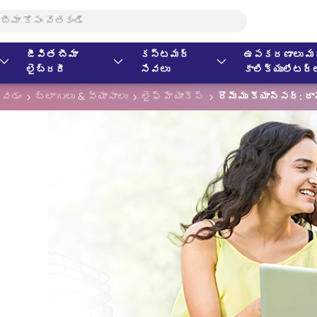
జీవిత బీమా
కస్టమర్
ఉపకరణాలు మర
లైబ్రరీ
సేవలు
కాలిక్యులేటర్
కోవడం
బ్లాగులు & వ్యాసాలు
లైఫ్ హ్యాక్స్
రొమ్ము క్యాన్సర్: ద