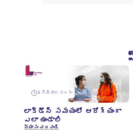
5 నిమిషాల పఠనం
లాక్‌డౌన్ సమయంలో ఆరోగ్యంగా
ఎలా ఉండాలి
వ్యాసం చదవండి