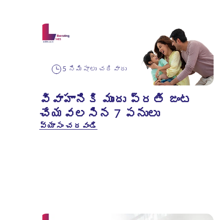
5 నిమిషాలు చదివారు
వివాహానికి ముందు ప్రతి జంట
చేయవలసిన 7 పనులు
వ్యాసం చదవండి