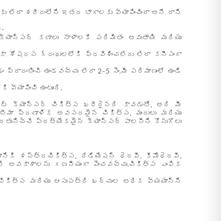
కు లేదా శరీరంలోని ఇతర భాగాలకు వ్యాపించిందా అనే దాని
ి-
 క్యాన్సర్ కణాలు నాళాలకే పరిమితం అవుతాయి మరియు
ఇంకా శోషరస గ్రంథులలోకి ప్రవేశించలేదు లేదా కనీసంగా
్రారంభించి ఉండవచ్చు లేదా 2–5 సెం.మీ పరిమాణంలో ఉండి
 వ్యాపించి ఉంటుంది.
స్ట్ క్యాన్సర్ చికిత్స ఖరీదైనది కావడంతో, అది మీ
 బీమా ప్రణాళిక అవసరమైన చికిత్స, మందులు మరియు
దతునిచ్చే ప్రత్యేకమైన క్యాన్సర్ పాలసీని కొనుగోలు
ికి శస్త్రచికిత్స, రేడియేషన్ థెరపీ, కీమోథెరపీ,
కునే అవకాశాలను గణనీయంగా పెంచవచ్చు.చికిత్స ఎంపిక
 చికిత్స మరియు ఆసుపత్రి ఖర్చుల అధిక వ్యయాన్ని