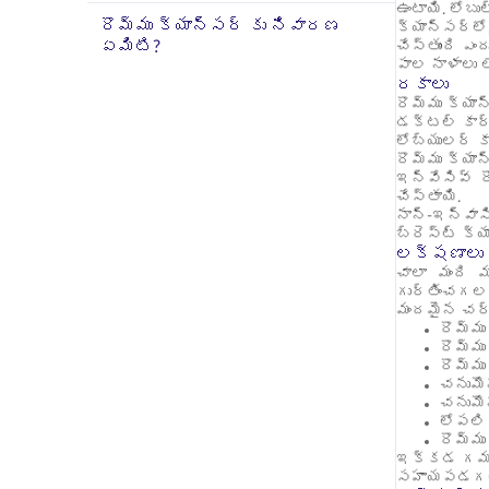
ఉంటాయి. లోబ
రొమ్ము క్యాన్సర్ కు నివారణ
క్యాన్సర్‌
ఏమిటి?
చేస్తుంది ఎ
పాల నాళాలు 
రకాలు
రొమ్ము క్యా
డక్టల్ కార్
లోబ్యులర్ క
రొమ్ము క్యా
ఇన్వేసివ్ ర
చేస్తాయి.
నాన్-ఇన్వాస
బ్రెస్ట్ క్య
లక్షణాలు
చాలా మంది మ
గుర్తించగలర
మందమైన చర్మ
రొమ్ము
రొమ్మ
రొమ్ము
చనుమొన
చనుమొన
లోపలి
రొమ్ము
ఇక్కడ గమనిం
సహాయపడగల