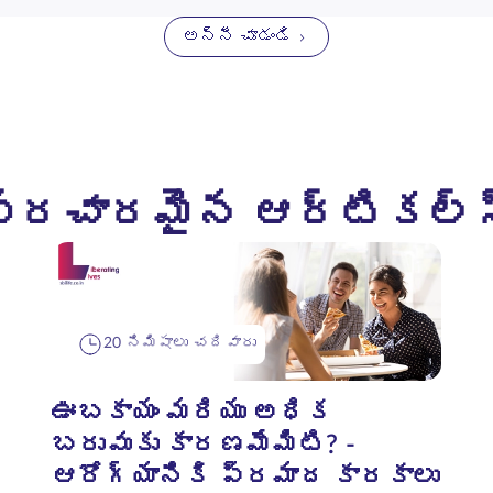
అన్నీ చూడండి
ప్రచారమైన ఆర్టికల్స
20 నిమిషాలు చదివారు
ఊబకాయం మరియు అధిక
బరువుకు కారణమేమిటి? -
ఆరోగ్యానికి ప్రమాద కారకాలు