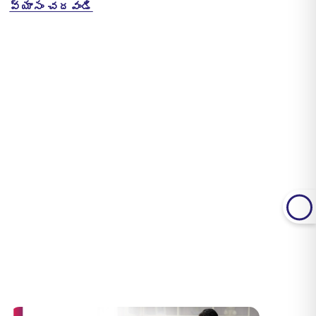
వ్యాసం చదవండి