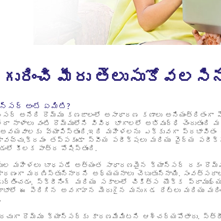
ి గురించి మీరు తెలుసుకోవలస
ాన్సర్ అంటే ఏమిటి?
ాన్సర్ అనేది రొమ్ము కణజాలంలో అసాధారణ కణాలు అనియంత్రితంగా ప
లేదా నాళాలు వంటి రొమ్ములోని వివిధ భాగాలలో అభివృద్ధి చెందుతుంద
వయవాలకు వ్యాపిస్తుంది.ఇది మహిళలను ఎక్కువగా ప్రభావితం చేస
ావచ్చు.క్రమం తప్పకుండా స్వీయ పరీక్షలు మరియు వైద్య పరీక్ష
లో కీలక పాత్ర పోషిస్తుంది.
ల మహిళలు బాధపడే అత్యంత సాధారణమైన క్యాన్సర్ రకం రొమ్ము 
కారణంగా మరణిస్తున్నారని అధ్యయనాలు చెబుతున్నాయి. సంవత్సరాలు
గుర్తించడం, స్క్రీనింగ్ మరియు సకాలంలో చికిత్స యొక్క ప్రాము
ాభాలో ఈ పెరిగిన అవగాహన మెరుగైన మనుగడ రేట్లు మరియు మరి
.
రచుగా రొమ్ము క్యాన్సర్‌కు కారణమేమిటని ఆశ్చర్యపోతారు. స్త్ర