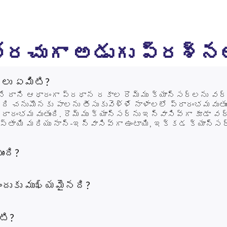
రచుగా అడుగు ప్రశ్న
్లు ఏమిటి?
 దాని ఆధారంగా ప్రధాన రకాల రొమ్ము క్యాన్సర్‌లను వర్గ
ి చనుమొనకు పాలను తీసుకువెళ్ళే నాళాలలో ప్రారంభమవుతుంద
ప్రారంభమవుతుంది. రొమ్ము క్యాన్సర్‌ను ఇన్వాసివ్‌గా కూడ
తాయి మరియు నాన్-ఇన్వాసివ్‌గా ఉంటాయి, ఇక్కడ క్యాన్సర్ 
ంది?
దుకు ముఖ్యమైనది?
టి?