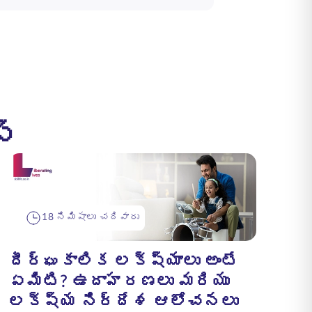
్
18 నిమిషాలు చదివారు
దీర్ఘకాలిక లక్ష్యాలు అంటే
ఏమిటి? ఉదాహరణలు మరియు
లక్ష్య నిర్దేశ ఆలోచనలు