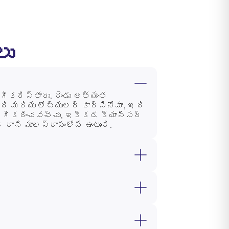
లు
ీకరిస్తారు. రెండు అత్యంత
ి మరియు లోబ్యులర్ కార్సినోమా, ఇది
ా వర్గీకరించవచ్చు, ఇక్కడ క్యాన్సర్
దాని మూలస్థానంలోనే ఉంటుంది.