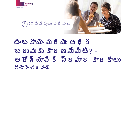
20 నిమిషాలు చదివారు
ఊబకాయం మరియు అధిక
బరువుకు కారణమేమిటి? -
ఆరోగ్యానికి ప్రమాద కారకాలు
వ్యాసం చదవండి