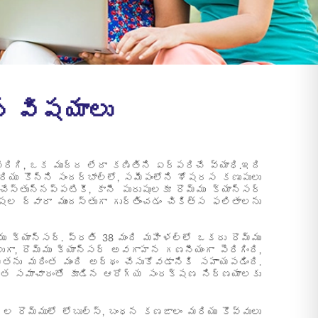
ిన విషయాలు
ెరిగి, ఒక ముద్ద లేదా కణితిని ఏర్పరిచే వ్యాధి.ఇది
ి మరియు కొన్ని సందర్భాల్లో, సమీపంలోని శోషరస కణుపులు
్తున్నప్పటికీ, కానీ పురుషులకూ రొమ్ము క్యాన్సర్
ల ద్వారా ముందస్తుగా గుర్తించడం చికిత్స ఫలితాలను
క్యాన్సర్. ప్రతి 38 మంది మహిళల్లో ఒకరు రొమ్ము
గా, రొమ్ము క్యాన్సర్ అవగాహన గణనీయంగా పెరిగింది,
ఖ్యతను మరింత మంది అర్థం చేసుకోవడానికి సహాయపడింది.
ంత సమాచారంతో కూడిన ఆరోగ్య సంరక్షణ నిర్ణయాలకు
ీల రొమ్ములో లోబుల్స్, బంధన కణజాలం మరియు కొవ్వులు