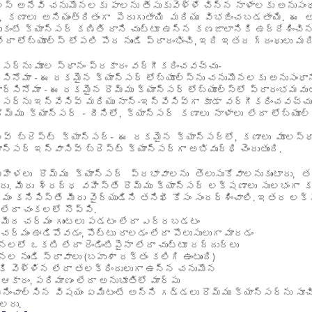
ుల్స్ అనేవి చనుమొనలకు పాలను తీసుకువెళ్ళే చిన్న నాళాలకు అనుసం
లో, కణాలు అనియంత్రితంగా పెరుగుతాయి మరియు విభజించబడతాయి. 
ందుకంటే క్యాన్సర్ కణితి దాని చుట్టూ ఉన్న కణజాలానికి ఉద్దేశించి
లేదా లోబ్యూల్స్ లోపలి పొర నుండి ప్రారంభించి, ఇది ఇతర గ్రంథులు మ
న్సర్‌ను మూల స్థానం ప్రకారం వర్గీకరించవచ్చు-
సినోమా - ఈ రకమైన క్యాన్సర్ లోబ్యూల్స్‌ను చనుమొనలకు అనుసంధాన
ార్సినోమా - ఈ రకమైన రొమ్ము క్యాన్సర్ లోబ్యూల్స్‌లో ప్రారంభమవుత
న్సర్‌ను ఇన్వేసివ్ మరియు నాన్-ఇన్వేసివ్‌గా కూడా వర్గీకరించవచ్చు
ొమ్ము క్యాన్సర్ - దీనిలో, క్యాన్సర్ కణాలు నాళాలు లేదా లోబ్య
ివ్ బ్రెస్ట్ క్యాన్సర్- ఈ రకమైన క్యాన్సర్‌లో, కణాలు మూలస్థాన
ాన్సర్ ఇన్వాసివ్ బ్రెస్ట్ క్యాన్సర్‌గా అభివృద్ధి చెందుతుంది.
హిళలు రొమ్ము క్యాన్సర్ ప్రభావాలను తెలుసుకోవాలనుకుంటారు, తద
ు. మీరు శ్రద్ధ వహిస్తే రొమ్ము క్యాన్సర్ లక్షణాలు సులభంగా కన
ం కనిపిస్తే మీరు వైద్యుడిని తనిఖీ కోసం సందర్శించాలి. ఇతర లక్
 లేదా చంకలలో నొప్పి.
ు మీద చర్మం గుంటలు పడటం లేదా ఎర్రబడటం
 చర్మం ఊడిపోవడం, పొట్టు రాలడం లేదా పొలుసులుగా మారడం
లలో ఒకటి లేదా రెండింటిపైనా లేదా చుట్టూ దద్దుర్లు
ల నుండి స్రావాలు (బహుశా రక్తం కలిగి ఉంటుంది)
కి వెళ్ళిన లేదా తలక్రిందులుగా ఉన్న చనుమొన
 ఆకారం, పరిమాణం లేదా అనుభూతిలో మార్పు
చాల్సిన విషయం ఏమిటంటే అన్ని గడ్డలు రొమ్ము క్యాన్సర్‌ను సూచించ
రు.