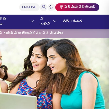
ప్రీమియం చెల్లించండి
ియు
మా
సంప్రదించండి
లు
గురించి
ాని గురించి మీరు తెలుసుకోవలసిన విషయాలు