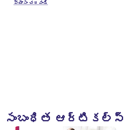
వ్యాసం చదవండి
సంబంధిత ఆర్టికల్స్