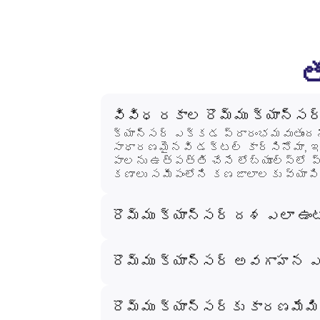
త
వివిధ రకాల రొమ్ము క్యాన్సర
క్యాన్సర్ ఎక్కడ ప్రారంభమవుతుందనే
సాధారణమైనవి డక్టల్ కార్సినోమా, ఇద
పాలను ఉత్పత్తి చేసే లోబ్యూల్స్‌లో 
కణాలు సమీపంలోని కణజాలాలకు వ్యాపిస్
రొమ్ము క్యాన్సర్ దశ ఎలా ఉంటు
రొమ్ము క్యాన్సర్ అవగాహన ఎం
రొమ్ము క్యాన్సర్‌కు కారణమేమి