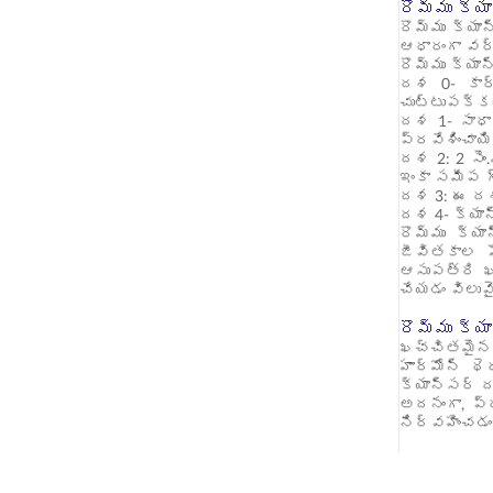
రొమ్ము క్
రొమ్ము క్యా
ఆధారంగా వర్
రొమ్ము క్యా
దశ 0- కార్
చుట్టుపక్క
దశ 1- సాధార
ప్రవేశించాయి
దశ 2: 2 సెం
ఇంకా సమీప గ
దశ 3: ఈ దశలో
దశ 4- క్యాన
రొమ్ము క్య
జీవితకాల ప
ఆసుపత్రి ఖర
చేయడం విలువ
రొమ్ము క్య
ఖచ్చితమైన 
హార్మోన్ థ
క్యాన్సర్ ద
అదనంగా, ప్
నిర్వహించడం