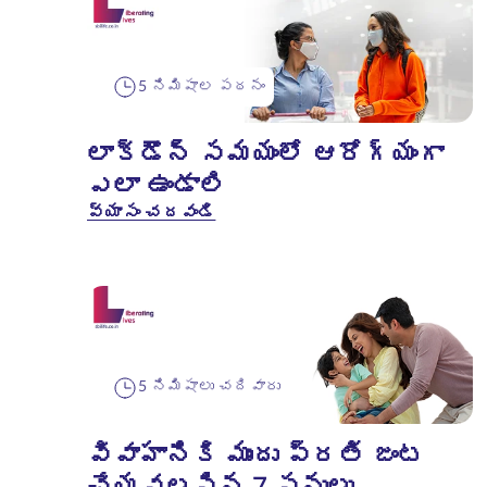
5 నిమిషాల పఠనం
లాక్‌డౌన్ సమయంలో ఆరోగ్యంగా
ఎలా ఉండాలి
వ్యాసం చదవండి
5 నిమిషాలు చదివారు
వివాహానికి ముందు ప్రతి జంట