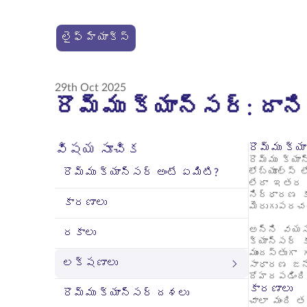
లైఫ్ హ్యాక్స్
29th Oct 2025
రొమ్ము క్యాన్సర్: దాన
రొమ్ము క్య
విషయ సూచిక
రొమ్ము క్య
రొమ్ము క్యాన్సర్ అంటే ఏమిటి?
లోబ్యూల్స్ 
లేదా ఇతర అ
నిర్ధారణ క
కారణాలు
మెరుగుపరచడం
అన్ని వయసు
రకాలు
క్యాన్సర్ 
ముందస్తుగా 
లక్షణాలు
సాధారణ జన
దోహదపడింది
కారణాలు
రొమ్ము క్యాన్సర్ దశలు
చాలా మంది త