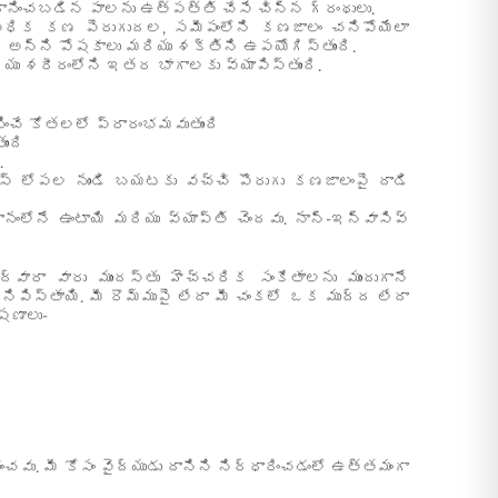
ధానించబడిన పాలను ఉత్పత్తి చేసే చిన్న గ్రంథులు.
ఈ అధిక కణ పెరుగుదల, సమీపంలోని కణజాలం చనిపోయేలా
న అన్ని పోషకాలు మరియు శక్తిని ఉపయోగిస్తుంది.
రియు శరీరంలోని ఇతర భాగాలకు వ్యాపిస్తుంది.
ించే కోతలలో ప్రారంభమవుతుంది
ుంది
.
ూల్స్ లోపల నుండి బయటకు వచ్చి పొరుగు కణజాలంపై దాడి
ంలోనే ఉంటాయి మరియు వ్యాప్తి చెందవు. నాన్-ఇన్వాసివ్
్వారా వారు ముందస్తు హెచ్చరిక సంకేతాలను ముందుగానే
ిపిస్తాయి. మీ రొమ్ముపై లేదా మీ చంకలో ఒక ముద్ద లేదా
షణాలు-
వు. మీ కోసం వైద్యుడు దానిని నిర్ధారించడంలో ఉత్తమంగా