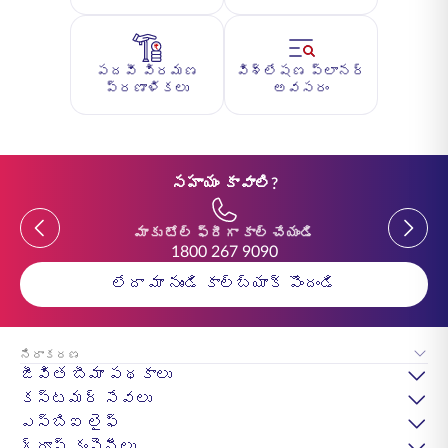
పదవీ విరమణ
విశ్లేషణ ప్లానర్
ప్రణాళికలు
అవసరం
సహాయం కావాలి?
Previous
Previou
మాకు టోల్ ఫ్రీగా కాల్ చేయండి
1800 267 9090
లేదా మా నుండి కాల్‌బ్యాక్ పొందండి
నిరాకరణ
జీవిత బీమా పథకాలు
కస్టమర్ సేవలు
ఎస్‌బిఐ లైఫ్
గ్రూప్ కంపెనీలు