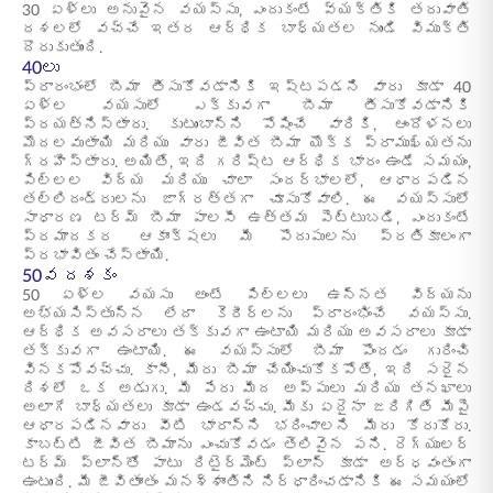
30 ఏళ్లు అనువైన వయస్సు, ఎందుకంటే వ్యక్తికి తరువాతి
దశలలో వచ్చే ఇతర ఆర్థిక బాధ్యతల నుండి విముక్తి
దొరుకుతుంది.
40లు
ప్రారంభంలో బీమా తీసుకోవడానికి ఇష్టపడని వారు కూడా 40
ఏళ్ల వయసులో ఎక్కువగా బీమా తీసుకోవడానికి
ప్రయత్నిస్తారు. కుటుంబాన్ని పోషించే వారికి, ఆందోళనలు
మొదలవుతాయి మరియు వారు జీవిత బీమా యొక్క ప్రాముఖ్యతను
గ్రహిస్తారు. అయితే, ఇది గరిష్ట ఆర్థిక భారం ఉండే సమయం,
పిల్లల విద్య మరియు చాలా సందర్భాలలో, ఆధారపడిన
తల్లిదండ్రులను జాగ్రత్తగా చూసుకోవాలి. ఈ వయస్సులో
సాధారణ టర్మ్ బీమా పాలసీ ఉత్తమ పెట్టుబడి, ఎందుకంటే
ప్రమాదకర ఆకాంక్షలు మీ పొదుపులను ప్రతికూలంగా
ప్రభావితం చేస్తాయి.
50వ దశకం
50 ఏళ్ల వయసు అంటే పిల్లలు ఉన్నత విద్యను
అభ్యసిస్తున్న లేదా కెరీర్‌లను ప్రారంభించే వయస్సు.
ఆర్థిక అవసరాలు తక్కువగా ఉంటాయి మరియు అవసరాలు కూడా
తక్కువగా ఉంటాయి. ఈ వయస్సులో బీమా పొందడం గురించి
వినకపోవచ్చు. కానీ, మీరు బీమా చేయించుకోకపోతే, ఇది సరైన
దిశలో ఒక అడుగు. మీ పేరు మీద అప్పులు మరియు తనఖాలు
అలాగే బాధ్యతలు కూడా ఉండవచ్చు. మీకు ఏదైనా జరిగితే మీపై
ఆధారపడినవారు వీటి భారాన్ని భరించాలని మీరు కోరుకోరు.
కాబట్టి జీవిత బీమాను ఎంచుకోవడం తెలివైన పని. రెగ్యులర్
టర్మ్ ప్లాన్‌తో పాటు రిటైర్మెంట్ ప్లాన్ కూడా అర్ధవంతంగా
ఉంటుంది. మీ జీవితాంతం మనశ్శాంతిని నిర్ధారించడానికి ఈ సమయంలో