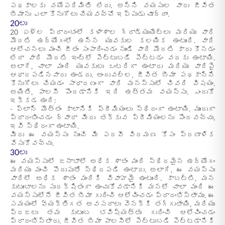
పథకాలకు వయోపరిమితి లేదు. అన్ని వయసుల వారు జీవిత
బీమాను ఎలా కొనుగోలు చేయవచ్చో ఇప్పుడు చూద్దాం.
20లు
20 ఏళ్ల ప్రారంభంలో కళాశాల గ్రాడ్యుయేట్లు మరియు వారి
మొదటి ఉద్యోగంలో ఉన్న యువకుల కలయిక ఉంటుంది. వారి
ఆలోచనలు మంచి జీతం సంపాదించడం నుండి వారి మొదటి కారు కొనడం
లేదా వారి మొదటి ఇంట్లో పెట్టుబడి పెట్టడం వరకు ఉంటాయి.
అలాగే, చాలా మంది యువకులు ఒంటరిగా ఉంటారు మరియు వారిపై
ఆధారపడినవారు ఉండరు. అందువల్ల, జీవిత బీమా పథకాన్ని
కొనుగోలు చేయడం సాధారణంగా వారి మనస్సులో చివరి విషయం.
అయితే, పాలసీ పొందడానికి ఇది ఉత్తమ వయస్సు. ఎందుకో
ఇక్కడ ఉంది:
- ప్లాన్ మొత్తం కాలానికి ప్రీమియంలు స్థిరంగా ఉంటాయి. ముందుగా
ప్రారంభించడం ద్వారా మీరు తక్కువ ప్రీమియంలను పొందవచ్చు,
ఇవి స్థిరంగా ఉంటాయి.
మీరు ఈ వయస్సు నుంచే మీ పదవీ విరమణ కోసం ప్రణాళిక
వేసుకోవచ్చు.
30లు
ఈ వయస్సులో జనాభాలో అధిక శాతం మంది స్థిరమైన ఉద్యోగం
మరియు మంచి పొదుపుతో స్థిరపడి ఉంటారు. అలాగే, ఈ వయస్సు
వారిలో అధిక శాతం మందికి వివాహమై ఉంటుంది. కాబట్టి, మన
కుటుంబాలను సురక్షితంగా ఉంచుకోవడానికి మనలో చాలా మంది ఈ
వయస్సులోనే జీవిత బీమా గురించి ఆలోచించడం ప్రారంభిస్తాము. ఈ
సమయంలో వ్యక్తిగత అవసరాలు వెనక్కి తగ్గుతాయి, మరియు
ప్రజలు తమ కుటుంబ భవిష్యత్తు గురించి ఆలోచించడం
ప్రారంభిస్తారు. జీవిత బీమా పాలసీలో పెట్టుబడి పెట్టడానికి