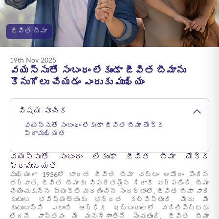
ENGLISH
జీవిత బీమా
ఆన్‌లైన్‌లో కొనండి
ప్రీమియం చెల్లించండి
1800 267 9090
19th Nov 2025
వయస్సుతో సంబంధం లేకుండా జీవిత బీమాను
కొనుగోలు చేయడం ఎందుకు ముఖ్యం
విషయ సూచిక
వయస్సుతో సంబంధం లేకుండా జీవిత బీమా యొక్క
ప్రాముఖ్యత
వయస్సుతో సంబంధం లేకుండా జీవిత బీమా యొక్క
ప్రాముఖ్యత
ముఖ్యంగా 1956లో భారత జీవిత బీమా చట్టం ఆమోదం పొందిన
తర్వాత, జీవిత బీమాకు విపరీతమైన గిరాకీ ఏర్పడింది. బీమా
చేయించుకున్న వ్యక్తి మరణించిన సందర్భంలో, జీవిత బీమా వారి
కుటుంబ భవిష్యత్తుకు భద్రత కల్పిస్తుంది. మీరు మీ
కుటుంబాన్ని ఎలాంటి ఆర్థిక ఇబ్బందులలో వదిలిపెట్టడం
లేదనే వాస్తవం మీ మనశ్శాంతిని పెంచుతుంది. జీవిత బీమా