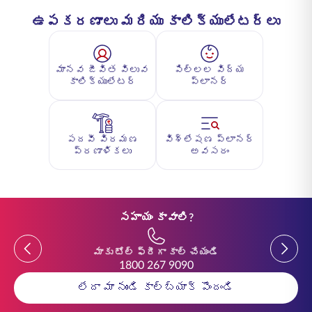
ఉపకరణాలు మరియు కాలిక్యులేటర్లు
మానవ జీవిత విలువ
పిల్లల విద్య
కాలిక్యులేటర్
ప్లానర్
పదవీ విరమణ
విశ్లేషణ ప్లానర్
ప్రణాళికలు
అవసరం
సహాయం కావాలి?
Previous
Previou
మాకు టోల్ ఫ్రీగా కాల్ చేయండి
1800 267 9090
లేదా మా నుండి కాల్‌బ్యాక్ పొందండి