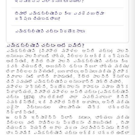
ఇన్సూరెన్స్ ఎలా కొనుగోలు చేయాలి?
బీమాలో ఎమ్‌డబ్ల్యూపిఏ కింద ఎవరెవరు భీమా
రక్షణ చేయబడతారు?
ఎమ్‌డబ్ల్యూపి చట్టం ప్రయోజనాలు
ఎమ్‌డబ్ల్యూపి చట్టం అంటే ఏమిటి?
ఎమ్‌డబ్ల్యూపి (వివాహిత మహిళల ఆస్తి చట్టం) పాలసీ
అనుబంధం పాలసీదారుడి భార్య, పిల్లలకు ఆర్థిక రక్షణను
అందిస్తుంది. జీవిత బీమా పాలసీ ఎమ్‌డబ్ల్యూపి చట్టం కింద
కవర్ చేయబడితే, అందుకున్న డబ్బు నేరుగా భార్య మరియు/
లేదా పిల్లలకు వెళుతుంది, రుణదాతలు, అప్పులు మరియు వైవాహిక
వివాదాల నుండి దానిని కాపాడుతుంది. కొత్త పాలసీని కొనుగోలు
చేసే సమయంలో ఎమ్‌డబ్ల్యూపిఏ అనుబంధాన్ని పూర్తి చేయాలి.
మహిళల హక్కుల్ని, ప్రయోజనాలను కాపాడటం సమాజం యొక్క
ప్రాధాన్యత. వివాహిత మహిళల ఆస్తి చట్టం (ఎమ్‌డబ్ల్యూపి
చట్టం 1874) భారతదేశంలో చాలా సంవత్సరాలుగా దీనినే
సమర్థిస్తోంది. ఇది వివాహిత స్త్రీ ఆదాయాలు, ఆస్తి మరియు
ఏదైనా పెట్టుబడుల యాజమాన్యం యొక్క భద్రతను
నిర్ధారిస్తుంది.
ఈ టర్మ్ ఇన్సూరెన్స్ ప్లాన్ కుటుంబం, భార్యలు మరియు
పిల్లలు వంటి నామినీలకు ప్రయోజనం చేకూరుస్తుంది . బీమా
చేయబడిన వ్యక్తి అకాల మరణం సంభవించినప్పుడు జీవిత
భాగస్వామికి ఎమ్‌డబ్ల్యూపి చట్టం ఆర్థిక భద్రత ఉండేలా