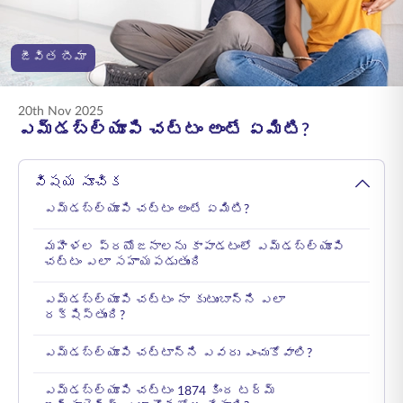
ENGLISH
జీవిత బీమా
ఆన్‌లైన్‌లో కొనండి
ప్రీమియం చెల్లించండి
1800 267 9090
20th Nov 2025
ఎమ్‌డబ్ల్యూపి చట్టం అంటే ఏమిటి?
విషయ సూచిక
ఎమ్‌డబ్ల్యూపి చట్టం అంటే ఏమిటి?
మహిళల ప్రయోజనాలను కాపాడటంలో ఎమ్‌డబ్ల్యూపి
చట్టం ఎలా సహాయపడుతుంది
ఎమ్‌డబ్ల్యూపి చట్టం నా కుటుంబాన్ని ఎలా
రక్షిస్తుంది?
ఎమ్‌డబ్ల్యూపి చట్టాన్ని ఎవరు ఎంచుకోవాలి?
ఎమ్‌డబ్ల్యూపి చట్టం 1874 కింద టర్మ్