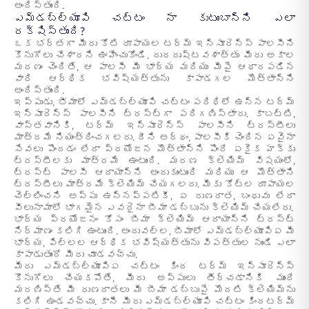
అందిస్తుంది.
ఎమ్‌డబ్ల్యూపి చట్టం నా కుటుంబాన్ని ఎలా
రక్షిస్తుంది?
ఒక భర్తగా మీరు కోటి రూపాయల టర్మ్ ఇన్సూరెన్స్ పాలసీని
కొనుగోలు చేశారని ఊహించుకోండి. దురదృష్టవశాత్తు మీరు అకాల
మరణం చెందితే, ఆ పాలసీ మీ భార్య మరియు మీపై ఆధారపడిన
వారి ఆర్థిక భవిష్యత్తును కాపాడగల మొత్తాన్ని
అందిస్తుంది.
ఇప్పుడు, భీమాలో ఎమ్‌డబ్ల్యూపి చట్టం పరిధిలో ఉన్న టర్మ్
ఇన్సూరెన్స్ పాలసీని ట్రస్ట్‌గా పరిగణిస్తారు. కాబట్టి,
వాస్తవానికి, టర్మ్ ఇన్సూరెన్స్ పాలసీని ట్రస్టీలు
మాత్రమే నియంత్రించగలరు. దీని అర్థం, పాలసీకి చెందిన ఏవైనా
సేవలు పొందడం లేదా ప్రయోజన మొత్తాన్ని పొందే ఏకైక హక్కు
ట్రస్టీలకు మాత్రమే ఉంటుంది. మరణ క్లెయిమ్ విషయంలో,
ట్రస్ట్ పాలసీ ఆదాయాన్ని అందుకుంటుంది మరియు ఆ మొత్తాని
ట్రస్టీలు మాత్రమే క్లెయిమ్ చేయగలరు. మీకు కోట్ల రూపాయల
చెల్లించని అప్పు ఉన్నప్పటికీ, ఏ రుణదాత, బంధువు లేదా
వీలునామాలో భాగమైన ఎవరైనా బీమా డబ్బును క్లెయిమ్ చేయలేరు.
భార్య ప్రయోజనం కోసం బీమా క్లెయిమ్ ఆదాయాన్ని ట్రస్ట్
నిర్మాణం కలిగి ఉంటుంది. అందువల్ల, బీమాలో ఎమ్‌డబ్ల్యూపిఏ మీ
భార్య, పిల్లల ఆర్థిక భవిష్యత్తును విపత్తుల నుండి ఎలా
కాపాడుతుందో మీరు చూడవచ్చు.
మీరు ఎమ్‌డబ్ల్యూపిఏ చట్టం కింద టర్మ్ ఇన్సూరెన్స్
కొనుగోలు చేయకపోతే, మీరు అప్పులు తీర్చడానికి ముందే
మరణిస్తే మీ రుణదాతలు మీ బీమా డబ్బుపై మొదటి క్లెయిమ్‌ను
కలిగి ఉండవచ్చు. కానీ మీరు ఎమ్‌డబ్ల్యూపి చట్టం కిందటర్మ్