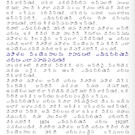
నిర్ధారిస్తుంది. భర్త వదిలిపెట్టిన అప్పులతో సంబంధం
లేకుండా, పాలసీ ద్వారా వచ్చే నగదు కేవలం భార్యకే చెందేలా
ఇది రక్షణ కల్పిస్తుంది. భర్తకు బహుళ రుణదాతలు
ఉన్నప్పటికీ, ఎమ్‌డబ్ల్యూపి చట్టం బీమా డబ్బును
కాపాడుతుంది, భార్య శ్రేయస్సుకు హామీ ఇస్తుంది.
బీమాలో ఎమ్‌డబ్ల్యూపి పూర్తి రూపం వివాహిత మహిళల ఆస్తి
చట్టం, ఇది జీవిత బీమా పాలసీని కొనుగోలు చేసేటప్పుడు
మహిళలకు కీలకమైన రక్షణగా పనిచేస్తుంది. ఈ చట్టం
గురించి అలాగే వివాహిత మహిళల ప్రయోజనం కోసం దీనిని ఎలా
ఉపయోగించవచ్చో మరింత అర్థం చేసుకోవడానికి, చదవండి.
మహిళల ప్రయోజనాలను కాపాడటంలో ఎమ్‌డబ్ల్యూపి
చట్టం ఎలా సహాయపడుతుంది
భారతదేశంలో వివాహిత స్త్రీకి తన ఆస్తిపై ప్రత్యేక
మరియు ఏకైక హక్కు ఉందని ఎమ్‌డబ్ల్యూపి చట్టం
నిర్ధారిస్తుంది.
వివాహిత మహిళల ఆస్తి చట్టం వివాహిత మహిళ యొక్క
ప్రత్యేక ఆస్తిని మరెవరూ స్వంతం చేసుకోకుండా,
ఉపయోగించకుండా లేదా క్లెయిమ్ చేసుకోకుండా నిర్ధారిస్తుంది. ఇది
స్త్రీ ఆర్థిక ఆస్తులకు చట్టపరమైన రక్షణ.
ఎమ్‌డబ్ల్యూపిఏ చట్టం ద్వారా సాధ్యమైనంత మేరకు ఆమెకు
అలాగే ఆధారపడిన వారికి ఆర్థిక భద్రతను అందిస్తుంది.
వివాహిత స్త్రీ, ఆమె పిల్లలు లేదా ఇద్దరి పేరిట తయారు
చేయబడిన బీమా పాలసీలలో ఎమ్‌డబ్ల్యూపి చట్టాన్ని
చేర్చడానికి 1874 ఎమ్‌డబ్ల్యూపి చట్టం 1923లో
సవరించబడింది. వివాహిత మహిళల ఆస్తి చట్టం జీవిత బీమా
ప్రయోజనాలకు పూర్తి చట్టపరమైన రక్షణలను