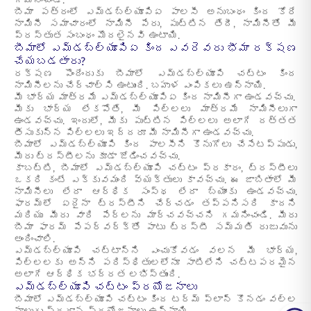
గమనించండి.
బీమా పత్రంలో ఎమ్‌డబ్ల్యూపిఏ పాలసీ అనుబంధం కింద కోరే
నామినీ సమాచారంలో నామినీ పేరు, పుట్టిన తేదీ, నామినీతో మీ
ప్రస్తుత సంబంధం మొదలైనవి ఉంటాయి.
బీమాలో ఎమ్‌డబ్ల్యూపిఏ కింద ఎవరెవరు భీమా రక్షణ
చేయబడతారు?
రక్షణ పొందేందుకు బీమాలో ఎమ్‌డబ్ల్యూపి చట్టం కింద
నామినీలను చేర్చాల్సి ఉంటుంది. బహుళ ఎంపికలు ఉన్నాయి.
మీ భార్య మాత్రమే ఎమ్‌డబ్ల్యూపిఏ కింద నామినీగా ఉండవచ్చు.
మీకు భార్య లేకపోతే, మీ పిల్లలు మాత్రమే నామినీలుగా
ఉండవచ్చు. ఇందులో, మీకు పుట్టిన పిల్లలు అలాగే దత్తత
తీసుకున్న పిల్లలు ఇద్దరూ మీ నామినీగా ఉండవచ్చు.
బీమాలో ఎమ్‌డబ్ల్యూపి కింద పాలసీని కొనుగోలు చేసేటప్పుడు,
మీరు ట్రస్టీలను కూడా జోడించవచ్చు.
కాబట్టి, బీమాలో ఎమ్‌డబ్ల్యూపి చట్టం ప్రకారం, ట్రస్టీలు
ఒకరి కంటే ఎక్కువమంది వ్యక్తులు కావచ్చు. ఈ జాబితాలో మీ
నామినీలు లేదా ఆర్థిక సంస్థ లేదా బ్యాంకు ఉండవచ్చు.
ఫారమ్‌లో ఏదైనా ట్రస్టీని చేర్చడం తప్పనిసరి కాదని
మరియు మీరు వారి పేర్లను మార్చవచ్చని గమనించండి. మీరు
బీమా ఫారమ్ పేపర్‌వర్క్‌తో పాటు ట్రస్టీ సమ్మతి రుజువును
అందించాలి.
ఎమ్‌డబ్ల్యూపి చట్టాన్ని ఎంచుకోవడం వలన మీ భార్య,
పిల్లలకు అన్ని పరిస్థితులలోనూ సాటిలేని చట్టపరమైన
అలాగే ఆర్థిక భద్రత లభిస్తుంది.
ఎమ్‌డబ్ల్యూపి చట్టం ప్రయోజనాలు
బీమాలో ఎమ్‌డబ్ల్యూపి చట్టం కింద టర్మ్ ప్లాన్ కొనడం వల్ల