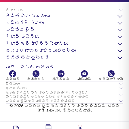
నిరాకరణ
జీవిత బీమా పథకాలు
కస్టమర్ సేవలు
ఎస్‌బిఐ లైఫ్
గ్రూప్ కంపెనీలు
గ్రూప్ ఇన్సూరెన్స్ ప్లాన్లు
ఉపకరణాలు & కాలిక్యులేటర్లు
జీవిత బీమా లైబ్రరీ
మాతో కనెక్ట్ అవ్వండి
ఫేస్బుక్
ట్విట్టర్
లింక్డ్ఇన్
యూట్యూబ్
ఇన్స్టాగ్రామ్
నోటీసులు
ఇతర లింకులు
దురుద్ధేశమైన ఫోన్ కాల్స్ మరియు ఊహాజనితమైన/
మోసపూరితమైన ఆఫర్ల పట్ల జాగ్రత్తగా ఉండండి
ఎస్‌బిఐ లైఫ్ ఇన్సూరెన్స్ కంపెనీ లిమిటెడ్
© 2026 ఎస్‌బీఐ లైఫ్ ఇన్సూరెన్స్ కంపెనీ లిమిటెడ్. అన్ని
హక్కులు సంరక్షించబడ్డాయి.