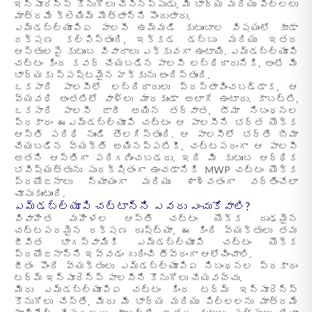
ఇన్సూరెన్స్ కొనుగోలు చేసినప్పుడు, మీ భార్య మరియు పిల్లలు
మాత్రమే క్లెయిమ్ మొత్తాన్ని పొందుతారు.
ఎమ్‌డబ్ల్యూపిఏ పాలసీ ఉమ్మడి కుటుంబాల విషయంలో కూడా
రక్షణ కల్పిస్తుంది, ఇక్కడ డబ్బు మరియు ఇతర
ఆస్తులపై కుటుంబ వివాదాలు ఎక్కువగా ఉంటాయి. ఎమ్‌డబ్ల్యూపి
చట్టం కింద కవర్ చేయబడిన పాలసీ లబ్ధిదారునికి, అంటే మీ
భార్యకు స్పష్టమైన హక్కును అందిస్తుంది.
ఒకసారి పాలసీలో లబ్దిదారులు ప్రస్తావించబడ్డాక, ఆ
వ్యవధి అంతటిలో వాళ్లు మారకుండా అలాగే ఉంటారు. కాబట్టి,
ఒకసారి పాలసీ జారీ అయిన తర్వాత, భీమా నిబంధనల
ప్రకారం ఈఎమ్‌డబ్ల్యూపి చట్టం ఆ పాలసీని భర్త యొక్క
ఆస్తి పరిధి నుండి తొలగిస్తుంది. ఆ పాలసీలో భర్తే బీమా
చేయబడిన వ్యక్తి అయినప్పటికీ, చట్టపరంగా ఆ పాలసీ
అతని ఆస్తిగా పరిగణించబడదు. ఇది మీ కుటుంబ ఆర్థిక
భవిష్యత్తును సురక్షితంగా ఉంచడానికి MWP చట్టం యొక్క
ప్రయోజనాలు న్యాయంగా మరియు శాశ్వతంగా వర్తించేలా
చూసుకుంటుంది.
ఎమ్‌డబ్ల్యూపి చట్టాన్ని ఎవరు ఎంచుకోవాలి?
వివాహిత మహిళల ఆస్తి చట్టం యొక్క దృఢమైన
చట్టపరమైన రక్షణ దృష్ట్యా, ఈ కింది వ్యక్తులు తమ
జీవిత భాగస్వామికి ఎమ్‌డబ్ల్యూపి చట్టం యొక్క
ప్రయోజనాన్ని ఇవ్వడం గురించి తీవ్రంగా ఆలోచించాలి.
జీతం పొందే వ్యక్తులు ఎమ్‌డబ్ల్యూపిఏ నిబంధనల ప్రకారం
టర్మ్ ఇన్సూరెన్స్ పాలసీని కొనుగోలు చేయవచ్చు.
మీరు ఎమ్‌డబ్ల్యూపిఏ చట్టం కింద టర్మ్ ఇన్సూరెన్స్
కొనుగోలు చేస్తే, మీరు మీ భార్య మరియు పిల్లలను మాత్రమే