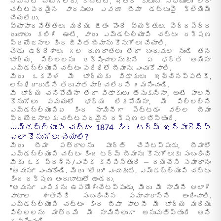
నామినేట్ చేయగలరు. కాబట్టి, ఇతర కుటుంబ సభ్యులు లేదా
చట్టపరమైన వారసులు ఎవరూ బీమా డబ్బుపై క్లెయిమ్
చేయలేరు.
వ్యాపారవేత్తలు మరియు జీతం పొందే వ్యక్తులు పెద్దపెద్ద
రుణాలు కలిగి ఉంటే, వారు ఎమ్‌డబ్ల్యూపి చట్టం రక్షణ
ప్రయోజనాల కింద జీవిత బీమాను కొనుగోలు చేయాలి.
చెడు ఉద్దేశాలు గల రుణదాతలు లేదా బంధువుల నుండి తన
భార్య, పిల్లలను రక్షించాలనుకునే ఏ భర్త అయినా
ఎమ్‌డబ్ల్యూపి చట్టం పరిధిలో బీమాను ఎంచుకోవాలి.
మీరు ఒకవేళ మీ భార్యకు విడాకులు ఇచ్చినప్పటికీ,
లబ్ధిదారుడిని తరువాత మార్చలేరని గమనించండి.
మీ భార్య చనిపోయినా లేదా విడాకులు తీసుకున్నా, అంటే పాలసీ
కొనుగోలు సమయంలో భార్య లేకపోయినా, మీ పిల్లల్ని
ఎమ్‌డబ్ల్యూపిఏ కింద నామినీగా పెట్టడం వల్ల బీమా
ప్రయోజనాలకు చట్టపరమైన రక్షణ లభిస్తుంది.
ఎమ్‌డబ్ల్యూపి చట్టం 1874 కింద టర్మ్ ఇన్సూరెన్స్
ఎలా కొనుగోలు చేయాలి?
మీరు బీమా పత్రాలను పూర్తి చేసేటప్పుడు, బీమాలో
ఎమ్‌డబ్ల్యూపి చట్టం కింద టర్మ్ బీమాను కొనుగోలుకు సంబంధించి
మీకు ఒక ప్రశ్న/ఎంపిక కనిపిస్తుంది — దయచేసి సమాధానం
"అవును" ఎంచుకోండి. మీరు "లేదు" ఎంచుకుంటే, ఎమ్‌డబ్ల్యూపి చట్టం
కింద రక్షణ అందుబాటులో ఉండదు.
"అవును" ఎంపికను ఉపయోగించేటప్పుడు, మీరు మీ నామినీ ఆలాగే
వాటాల శాతానికి సంబంధించిన సమాచారాన్ని అందించాలి.
ఎమ్‌డబ్ల్యూపి చట్టం కింద బీమా పాలసీ మీ భార్య మరియు
పిల్లలను మాత్రమే మీ నామినీలుగా అనుమతిస్తుంది అని