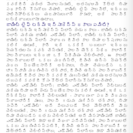
కవరేజీని మరింత పొందాలనుకుంటే, అతను/ఆమె కొత్త బీమా
పథకాన్ని కొనుగోలు చేయాలి. జాయింట్ లైఫ్ పాలసీలో, ఇద్దరు
పాలిసీహోల్డర్లు యజమానులుగానే కాకుండా, అదే పాలసీకి
లబ్ధిదారులుగానూ ఉంటారు.
జాయింట్ లైఫ్ టర్మ్ ఇన్సూరెన్స్ రకాలు ఏమిటి?
జాయింట్ టర్మ్ ఇన్సూరెన్స్ ప్లాన్ రెండు రకాలు - జాయింట్ టర్మ్
ప్లాన్ మరియు జాయింట్ ఎండోమెంట్ ప్లాన్. జాయింట్ టర్మ్ ప్లాన్:
జాయింట్ టర్మ్ ప్లాన్ సాధారణ జీవిత కాల బీమా లక్షణాలను
కలిగి ఉంటుంది, కానీ ఇది ఒకరికి బదులుగా ఇద్దరు
వ్యక్తులను కవర్ చేస్తుంది. పాలసీ యొక్క స్థిర కాలానికి
పాలసీదారులు ఇద్దరూ ఒకే ప్రీమియం చెల్లించాలి. ఈ కాలంలో
పాలసీదారులలో ఒకరు మరణిస్తే, జీవించి ఉన్న వ్యక్తి
మరణ ప్రయోజనానికి అర్హులు. బీమా చేయబడిన ఒక
భాగస్వామి మరణించిన తర్వాత, జీవించి ఉన్న పాలసీదారునికి
ఉమ్మడి జీవిత పాలసీ కవరేజీ ముగుస్తుంది మరియు అతను/ఆమె
తదుపరి కవరేజీ కోసం కొత్త ప్లాన్‌ను కొనుగోలు చేయాలి.
జాయింట్ ఎండోమెంట్ ప్లాన్: జాయింట్ ఎండోమెంట్ ప్లాన్ పెట్టుబడి
మరియు బీమా అనే రెండు ప్రయోజనాలను కలిగి ఉంటుంది. ఇది ఒక
నిర్దిష్ట కాలానికి చెల్లుతుంది - సాధారణంగా పదవీ విరమణ
ప్రారంభానికి ముందు. పాలసీ గడువు ముగిసిన తర్వాత, బీమా
కంపెనీ 'ఎండోమెంట్' అని పిలువబడే కొంత మొత్తాన్ని మీకు
చెల్లుతుంది. పాలసీ గడువు ముగిసిన తర్వాత ఎండోమెంట్ ప్లాన్
బీమా చేయబడిన జతకు చెల్లిస్తుంది అనే మినహాయింపుతో జాయింట్
ఎండోమెంట్ ప్లాన్ కూడా అదే విధంగా పనిచేస్తుంది. పాలసీదారులలో
ఒకరు మరణించినప్పటికీ, జీవించి ఉన్న పాలసీదారునికి ఆ
మొత్తాన్ని చెల్లిస్తారు. ఎండౌమెంట్ ప్లాన్లు కూడా మేచ్యూరిటీ