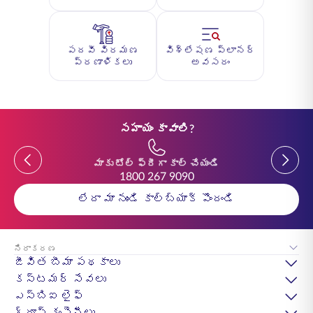
పదవీ విరమణ
విశ్లేషణ ప్లానర్
ప్రణాళికలు
అవసరం
సహాయం కావాలి?
Previous
Previou
మాకు టోల్ ఫ్రీగా కాల్ చేయండి
1800 267 9090
లేదా మా నుండి కాల్‌బ్యాక్ పొందండి
నిరాకరణ
జీవిత బీమా పథకాలు
కస్టమర్ సేవలు
ఎస్‌బిఐ లైఫ్