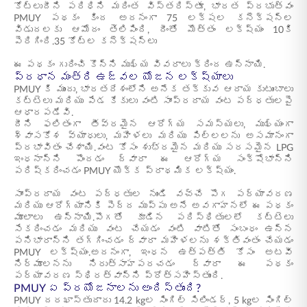
కోట్లుదీని పరిధిని మరింత విస్తరిస్తూ, భారత ప్రభుత్వం
PMUY పథకం కింద అదనంగా 75 లక్షల కనెక్షన్ల
విడుదలకు ఆమోదం తెలిపింది, దీంతో మొత్తం లక్ష్యం 10కి
పెరిగింది.35 కోట్ల కనెక్షన్‌లు
ఈ పథకం గురించి కొన్ని ముఖ్య వివరాలు క్రింద ఉన్నాయి.
ప్రధాన మంత్రి ఉజ్వల యోజన లక్ష్యాలు
PMUY కి ముందు, భారతదేశంలోని అనేక తక్కువ ఆదాయ కుటుంబాలు
కట్టెలు మరియు పేడ కేకులు వంటి సాంప్రదాయ వంట పద్ధతులపై
ఆధారపడేవి.
దీని ఫలితంగా తీవ్రమైన ఆరోగ్య సమస్యలు, ముఖ్యంగా
శ్వాసకోశ వ్యాధులు, మహిళలు మరియు పిల్లలను అసమానంగా
ప్రభావితం చేశాయి.వంట కోసం శుభ్రమైన మరియు సరసమైన LPG
ఇంధనాన్ని పొందడం ద్వారా ఈ ఆరోగ్య సంక్షోభాన్ని
పరిష్కరించడం PMUY యొక్క ప్రాథమిక లక్ష్యం.
సాంప్రదాయ వంట పద్ధతుల నుండి వచ్చే పొగ పర్యావరణ
మరియు ఆరోగ్యానికి పెద్ద ముప్పు అనే అవగాహనలో ఈ పథకం
మూలాలు ఉన్నాయి.పొగతో కూడిన పరిస్థితులలో కట్టెలు
సేకరించడం మరియు వంట చేయడం వంటి వాటితో సంబంధం ఉన్న
పనిభారాన్ని తగ్గించడం ద్వారా మహిళలను శక్తివంతం చేయడం
PMUY లక్ష్యం.అదనంగా, ఇంధన ఉత్పత్తి కోసం అటవీ
నిర్మూలనను నిరుత్సాహపరచడం ద్వారా ఈ పథకం
పర్యావరణ స్థిరత్వాన్ని ప్రోత్సహిస్తుంది.
PMUY ఏ ప్రయోజనాలను అందిస్తుంది?
PMUY దరఖాస్తుదారు 14.2 kgల సింగిల్ సిలిండర్, 5 kgల సింగిల్