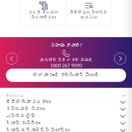
పదవీ విరమణ
విశ్లేషణ ప్లానర్
ప్రణాళికలు
అవసరం
సహాయం కావాలి?
Previous
Previou
మాకు టోల్ ఫ్రీగా కాల్ చేయండి
1800 267 9090
లేదా మా నుండి కాల్‌బ్యాక్ పొందండి
నిరాకరణ
జీవిత బీమా పథకాలు
కస్టమర్ సేవలు
ఎస్‌బిఐ లైఫ్
గ్రూప్ కంపెనీలు
గ్రూప్ ఇన్సూరెన్స్ ప్లాన్లు