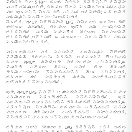
సిలిండర్ లేదా 5 kgల డబుల్ సిలిండర్ కనెక్షన్‌లో దేనినైనా
ఎంచుకోవచ్చు.అయితే, ఉజ్వల యోజన ప్రయోజనాలు శుభ్రమైన
వంట ఇంధనాన్ని పొందడం కంటే ఎక్కువ అందిస్తాయి; ఇది అనేక
ముఖ్యమైన ప్రయోజనాలను అందిస్తుంది.
మొదటిది, PMUY ప్రోత్సహించే LPG, సాంప్రదాయ ఇంధనాల కంటే
శుభ్రంగా మండుతుంది, తద్వారా ఇండోర్ వాయు కాలుష్యాన్ని
తగ్గిస్తుంది మరియు శ్వాసకోశ వ్యాధుల ప్రమాదాన్ని
తగ్గిస్తుంది.ఆరోగ్యంలో ఈ మెరుగుదల పథకం యొక్క ముఖ్య
ప్రయోజనాల్లో ఒకటి.
సాంప్రదాయకంగా వారి సమయాన్ని గణనీయమైన మొత్తంలో
వినియోగించే కట్టెలను సేకరించే అవసరాన్ని తొలగించడం
ద్వారా PMUY మహిళలకు సాధికారతను కల్పిస్తుంది.ఈ
విముక్తి మహిళలు విద్య, ఉపాధి లేదా విశ్రాంతి
కార్యకలాపాలను కొనసాగించడానికి వీలు కల్పిస్తుంది,
తద్వారా వారి సాధికారత మరియు సామాజిక-ఆర్థిక
అభివృద్ధికి దోహదపడుతుంది.
ఇంకా, PMUY LPG వైపు మొగ్గు చూపడాన్ని ప్రోత్సహించడం ద్వారా
పర్యావరణ స్థిరత్వాన్ని ప్రోత్సహిస్తుంది, ఇది
వంటచెరుకుపై ఆధారపడటాన్ని తగ్గించడంలో సహాయపడుతుంది.ఈ
పరిరక్షణ ప్రయత్నం అడవులను రక్షించడంలో మరియు
వాతావరణ మార్పులను ఎదుర్కోవడంలో సహాయపడుతుంది,
విస్తృత పర్యావరణ లక్ష్యాలకు అనుగుణంగా ఉంటుంది.
తక్కువ ఆదాయ కుటుంబాలకు LPG కనెక్షన్ కలిగి ఉండటం