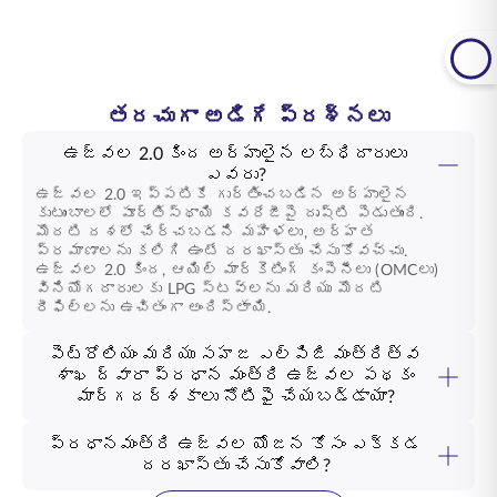
తరచుగా అడిగే ప్రశ్నలు
ఉజ్వల 2.0 కింద అర్హులైన లబ్ధిదారులు
ఎవరు?
ఉజ్వల 2.0 ఇప్పటికే గుర్తించబడిన అర్హులైన
కుటుంబాలలో పూర్తిస్థాయి కవరేజీపై దృష్టి పెడుతుంది.
మొదటి దశలో చేర్చబడని మహిళలు, అర్హత
ప్రమాణాలను కలిగి ఉంటే దరఖాస్తు చేసుకోవచ్చు.
ఉజ్వల 2.0 కింద, ఆయిల్ మార్కెటింగ్ కంపెనీలు (OMCలు)
వినియోగదారులకు LPG స్టవ్‌లను మరియు మొదటి
రీఫిల్‌లను ఉచితంగా అందిస్తాయి.
పెట్రోలియం మరియు సహజ ఎల్‌పిజి మంత్రిత్వ
శాఖ ద్వారా ప్రధాన మంత్రి ఉజ్వల పథకం
మార్గదర్శకాలు నోటిఫై చేయబడ్డాయా?
ప్రధానమంత్రి ఉజ్వల యోజన కోసం ఎక్కడ
దరఖాస్తు చేసుకోవాలి?