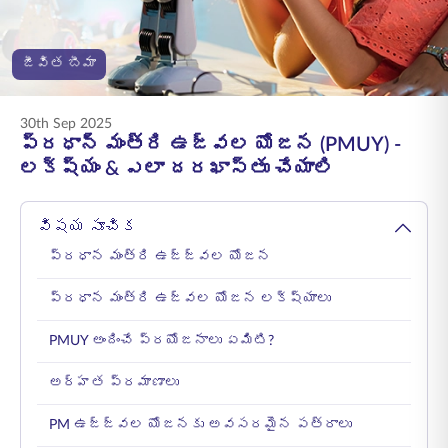
ENGLISH
జీవిత బీమా
ఆన్‌లైన్‌లో కొనండి
ప్రీమియం చెల్లించండి
1800 267 9090
30th Sep 2025
ప్రధాన్ మంత్రి ఉజ్వల యోజన (PMUY) -
లక్ష్యం & ఎలా దరఖాస్తు చేయాలి
విషయ సూచిక
ప్రధాన మంత్రి ఉజ్జ్వల యోజన
ప్రధాన మంత్రి ఉజ్వల యోజన లక్ష్యాలు
PMUY అందించే ప్రయోజనాలు ఏమిటి?
అర్హత ప్రమాణాలు
PM ఉజ్జ్వల యోజనకు అవసరమైన పత్రాలు