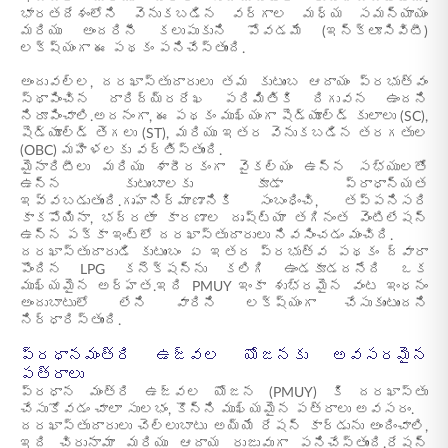
భారతదేశంలోని వెనుకబడిన వర్గాల మధ్య సమన్యాయం
మరియు అందరినీ కలుపుకుని పోవడమే (ఇన్క్లూసివిటీ)
లక్ష్యంగా ఈ పథకం పనిచేస్తుంది.
అందువల్ల, దరఖాస్తుదారులు తమ కుటుంబ ఆదాయం ప్రభుత్వం
స్థాపించిన దారిద్య్రరేఖ పరిమితికి దిగువన ఉందని
నిరూపించాలి.అదనంగా, ఈ పథకం ముఖ్యంగా షెడ్యూల్డ్ కులాలు (SC),
షెడ్యూల్డ్ తెగలు (ST), మరియు ఇతర వెనుకబడిన తరగతుల
(OBC) మహిళలకు వర్తిస్తుంది.
మైనారిటీలు మరియు శారీరకంగా వైకల్యం ఉన్న సభ్యులతో
ఉన్న కుటుంబాలకు కూడా ప్రాధాన్యత
ఇవ్వబడుతుంది.గృహనిర్మాణానికి సంబంధించి, తప్పనిసరి
కాకపోయినా, భద్రతా కారణాల దృష్ట్యా తగినంత వెంటిలేషన్
ఉన్న పక్కా ఇంట్లో దరఖాస్తుదారులు నివసించడం మంచిది.
దరఖాస్తుదారుడి కుటుంబం ఏ ఇతర ప్రభుత్వ పథకం ద్వారా
పొందిన LPG కనెక్షన్‌ను కలిగి ఉండకూడదనేది ఒక
ముఖ్యమైన అర్హత.ఇది PMUY ఇంకా శుభ్రమైన వంట ఇంధనం
అందుబాటులో లేని వారిని లక్ష్యంగా చేసుకుంటుందని
నిర్ధారిస్తుంది.
ప్రధానమంత్రి ఉజ్వల యోజనకు అవసరమైన
పత్రాలు
ప్రధాన మంత్రి ఉజ్వల యోజన (PMUY) కి దరఖాస్తు
చేసుకోవడం చాలా సులభం, కొన్ని ముఖ్యమైన పత్రాలు అవసరం.
దరఖాస్తుదారులు చెల్లుబాటు అయ్యే రేషన్ కార్డును అందించాలి,
ఇది చిరునామా మరియు ఆదాయ రుజువుగా పనిచేస్తుంది.రేషన్