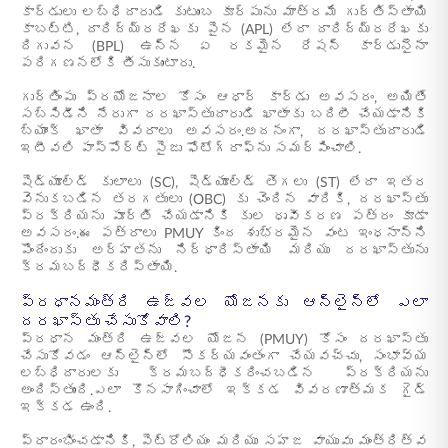
కార్డులు లబ్ధిదారుడి కుటుంబ కూర్పును మాత్రమే గుర్తిస్తాయి
కాబట్టి, దారిద్య్రరేఖకు పైన (APL) లేదా దారిద్య్రరేఖకు
దిగువన (BPL) ఉన్న ఏ రకమైన రేషన్ కార్డునైనా
పరిగణనలోకి తీసుకుంటారు.
గుర్తింపు ప్రయోజనాల కోసం ఆధార్ కార్డు అవసరం, అయితే
సబ్సిడీని నేరుగా దరఖాస్తుదారుడి ఖాతాకు బదిలీ చేయడానికి
బ్యాంక్ ఖాతా వివరాలు అవసరం.అదనంగా, దరఖాస్తుదారుడి
ఇటీవలి పాస్‌పోర్ట్ సైజు ఫోటోగ్రాఫ్‌ను సమర్పించాలి.
షెడ్యూల్డ్ కులాలు (SC), షెడ్యూల్డ్ తెగలు (ST) లేదా ఇతర
వెనుకబడిన తరగతులు (OBC) కు చెందిన వారికి, దరఖాస్తు
ప్రక్రియను పూర్తి చేయడానికి కుల ధృవీకరణ పత్రం కూడా
అవసరం.ఈ పత్రాలు PMUY కింద శుభ్రమైన వంట ఇంధనాన్ని
పొందేందుకు అర్హతను నిర్ధారిస్తాయి మరియు దరఖాస్తును
క్రమబద్ధీకరిస్తాయి.
ప్రధానమంత్రి ఉజ్వల యోజనకు ఆన్‌లైన్‌లో ఎలా
దరఖాస్తు చేసుకోవాలి?
ప్రధాన మంత్రి ఉజ్వల యోజన (PMUY) కోసం దరఖాస్తు
చేసుకోవడం ఆన్‌లైన్‌లో సౌకర్యవంతంగా చేయవచ్చు, సంభావ్య
లబ్ధిదారులకు క్రమబద్ధీకరించబడిన ప్రక్రియను
అందిస్తుంది.ఎలా కొనసాగించాలో ఇక్కడ వివరణాత్మక గైడ్
ఇక్కడ ఉంది.
ప్రారంభించడానికి, పెట్రోలియం మరియు సహజ వాయువు మంత్రిత్వ