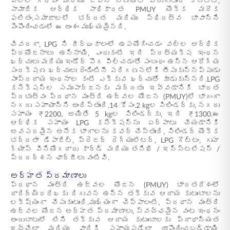
వల్ల గౌరవం మరియు జీవన నాణ్యత పెరుగుతుంది కాబట్టి,
సామాజిక ఆర్థిక సాధికారత PMUY యొక్క మరొక
ఫలితం.సమాజాలలో భద్రత మరియు స్థిరత్వ భావాన్ని
పెంపొందించడంలో ఈ అంశం ముఖ్యమైనది.
చివరగా, LPG ని దీర్ఘకాలంలో ఉపయోగించడం వల్ల ఆర్థిక
ప్రయోజనాలు ఉన్నాయి, ఎందుకంటే ఇది ప్రత్యక్ష ఇంధన
ఖర్చులు మరియు ఇండోర్ పొగ పీల్చడంతో సంబంధం ఉన్న ఆరోగ్య
సంరక్షణ ఖర్చులు రెండింటినీ పరిగణనలోకి తీసుకున్నప్పుడు
సాంప్రదాయ ఇంధనాల కంటే ఎక్కువ ఖర్చుతో కూడుకున్నది.LPG
కనెక్షన్ల సముపార్జనకు మద్దతు ఇవ్వడానికి భారత
ప్రభుత్వం ప్రధాన మంత్రి ఉజ్వల యోజన (PMUY)లో భాగంగా
నగదు సహాయాన్ని అందిస్తుంది.14 కోసం.2 kgల సిలిండర్‌కు, నగదు
సహాయం ₹2200, అయితే 5 kgల సిలిండర్‌కు, ఇది ₹1300.ఈ
ఆర్థిక సహాయం LPG కనెక్షన్‌ను ఏర్పాటు చేయడానికి
అవసరమైన అనేక భాగాలను కవర్ చేస్తుంది, సిలిండర్ యొక్క
భద్రతా డిపాజిట్, ప్రెజర్ రెగ్యులేటర్, LPG గొట్టం, గృహ
గ్యాస్ వినియోగదారు కార్డ్ మరియు తనిఖీ / ఇన్స్టలేషన్ /
ప్రదర్శన ఛార్జీలు వంటివి.
అర్హత ప్రమాణాలు
ప్రధాన మంత్రి ఉజ్వల యోజన (PMUY) భారతదేశంలో
దారిద్య్రరేఖకు దిగువన ఉన్న తక్కువ ఆదాయ కుటుంబాలను
లక్ష్యంగా చేసుకుంటుంది.ముఖ్యంగా చెప్పాలంటే, ప్రధాన మంత్రి
ఉజ్వల యోజన అర్హత ప్రమాణాలు, స్వచ్ఛమైన వంట ఇంధనం
అందుబాటులో లేని తక్కువ ఆదాయ కుటుంబాలకు ప్రాధాన్యత
ఇచ్చేలా మరియు వారికి సహాయపడేలా రూపొందించబడ్డాయి.