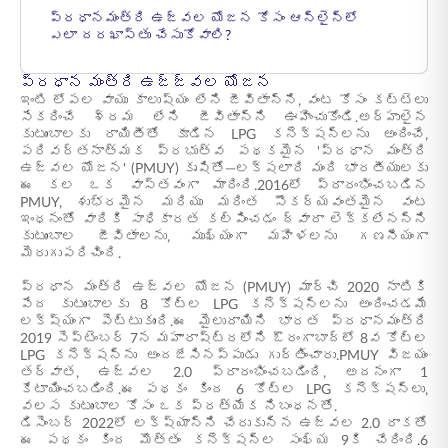
ప్రధానమంత్రి ఉజ్వల యోజన కోసం ఆన్‌లైన్‌లో
ఎలా దరఖాస్తు చేసుకోవాలి?
ప్రధాన మంత్రి ఉజ్జ్వల యోజన
ఇంటి లోపల వాయు కాలుష్యం లేని జీవితాన్ని, వంట కోసం కట్టెలు
సేకరించే శ్రమ లేని జీవితాన్ని ఊహించుకోండి.అర్హులైన
కుటుంబాలకు రాయితీతో కూడిన LPG కనెక్షన్లను అందించే,
పరివర్తనాత్మక ప్రభుత్వ పథకమైన 'ప్రధాన మంత్రి
ఉజ్వల యోజన' (PMUY) కృషితో—లక్షలాది మంది భారతీయులకు
ఈ కల ఒక వాస్తవంగా మారింది.2016లో ప్రారంభించబడిన
PMUY, శుభ్రమైన మరియు మరింత సౌకర్యవంతమైన వంట
ఇంధనంతో వారికి సాధికారత కల్పించడం ద్వారా లెక్కలేనన్ని
కుటుంబాల జీవితాలను, ముఖ్యంగా మహిళలను గణనీయంగా
మెరుగుపరిచింది.
ప్రధాన మంత్రి ఉజ్వల యోజన (PMUY) మార్చి 2020 నాటికి
పేద కుటుంబాలకు 8 కోట్ల LPG కనెక్షన్‌లను అందించడమే
లక్ష్యంగా పెట్టుకుంది.ఈ మైలురాయిని భారత ప్రధానమంత్రి
2019 సెప్టెంబర్ 7న మహారాష్ట్రలోని ఔరంగాబాద్‌లో 8వ కోట్ల
LPG కనెక్షన్‌ను అందజేసినప్పుడు గుర్తించారు.PMUY విజయం
తర్వాత, ఉజ్వల 2.0 ప్రారంభించబడింది, అదనంగా 1
కేటాయించబడింది.ఈ పథకం కింద 6 కోట్ల LPG కనెక్షన్లు,
వలస కుటుంబాల కోసం ఒక ప్రత్యేక నిబంధనతో.
డిసెంబర్ 2022లో లక్ష్యాన్ని చేరుకున్న ఉజ్వల 2.0 రాకతో
ఈ పథకం కింద మొత్తం కనెక్షన్ల సంఖ్య 9కి చేరింది.6