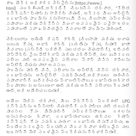
శాఖ యొక్క అధికారిక వెబ్‌సైట్‌ను [https://www.]
html] సందర్శించండి.అక్కడికి చేరుకున్న తర్వాత, "కొత్త
కనెక్షన్" ట్యాబ్‌కు నావిగేట్ చేయండి, అక్కడ మీరు ఆన్‌లైన్
దరఖాస్తు ఫారమ్‌ను కనుగొంటారు.మీ పేరు, చిరునామా, సంప్రదింపు
సమాచారం మరియు పేర్కొన్న విధంగా అవసరమైన ఏవైనా ఇతర
సమాచారంతో సహా ఖచ్చితమైన వివరాలతో ఫారమ్‌ను పూరించండి.
చెల్లుబాటు అయ్యే రేషన్ కార్డ్ (చిరునామా మరియు ఆదాయ
రుజువు కోసం), ఆధార్ కార్డ్ (గుర్తింపు కోసం), బ్యాంక్ ఖాతా
వివరాలు (సబ్సిడీ బదిలీని సులభతరం చేయడానికి), ఇటీవలి
పాస్‌పోర్ట్ సైజు ఫోటోగ్రాఫ్ మరియు వర్తిస్తే, కుల ధృవీకరణ
పత్రం వంటి అవసరమైన పత్రాల స్కాన్ చేసిన కాపీలను
అప్‌లోడ్ చేయడం చాలా అవసరం.
ఫారమ్‌ను పూర్తి చేసి, పత్రాలను అప్‌లోడ్ చేసిన తర్వాత,
దరఖాస్తును ఆన్‌లైన్‌లో సమర్పించండి.అధికారులు అందించిన
సమాచారాన్ని ధృవీకరించడం ప్రారంభిస్తారు.దరఖాస్తు అర్హత
ప్రమాణాలకు అనుగుణంగా ఉంటే మరియు అన్ని పత్రాలు క్రమంలో
ఉంటే, అది ఆమోదించబడుతుంది.
ఆమోదం పొందిన తర్వాత, మీరు పేర్కొన్న ప్రదేశంలో LPG
కనెక్షన్‌ను ఇన్‌స్టాల్ చేయడానికి ఏర్పాట్లు వంటి తదుపరి
సూచనల కోసం మిమ్మల్ని సంప్రదిస్తారు.ఈ దశలను
అనుసరించడం ద్వారా, దరఖాస్తుదారులు ఉజ్వల గ్యాస్
కనెక్షన్ కోసం సమర్ధవంతంగా దరఖాస్తు చేసుకోవచ్చు, ఈ
ప్రయోజనకరమైన ప్రభుత్వ చొరవ ద్వారా శుభ్రమైన వంట
ఇంధనాన్ని పొందే సరళమైన ప్రక్రియను నిర్ధారిస్తుంది.