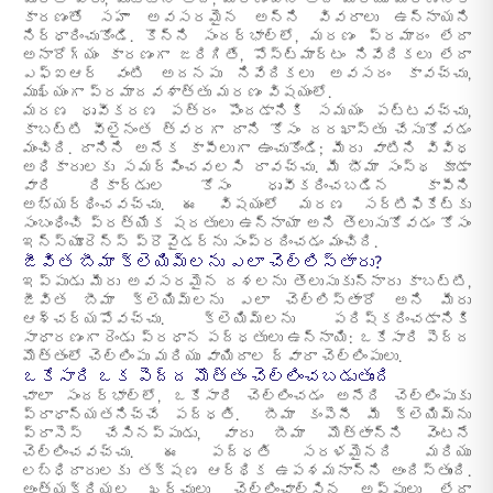
పూర్తి పేరు, పుట్టిన తేదీ, మరణించిన తేదీ మరియు మరణానికి
కారణంతో సహా అవసరమైన అన్ని వివరాలు ఉన్నాయని
నిర్ధారించుకోండి. కొన్ని సందర్భాల్లో, మరణం ప్రమాదం లేదా
అనారోగ్యం కారణంగా జరిగితే, పోస్ట్‌మార్టం నివేదికలు లేదా
ఎఫ్‌ఐఆర్ వంటి అదనపు నివేదికలు అవసరం కావచ్చు,
ముఖ్యంగా ప్రమాదవశాత్తు మరణం విషయంలో.
మరణ ధృవీకరణ పత్రం పొందడానికి సమయం పట్టవచ్చు,
కాబట్టి వీలైనంత త్వరగా దాని కోసం దరఖాస్తు చేసుకోవడం
మంచిది. దానిని అనేక కాపీలుగా ఉంచుకోండి; మీరు వాటిని వివిధ
అధికారులకు సమర్పించవలసి రావచ్చు. మీ భీమా సంస్థ కూడా
వారి రికార్డుల కోసం ధృవీకరించబడిన కాపీని
అభ్యర్థించవచ్చు. ఈ విషయంలో మరణ సర్టిఫికేట్‌కు
సంబంధించి ప్రత్యేక షరతులు ఉన్నాయా అని తెలుసుకోవడం కోసం
ఇన్స్యూరెన్స్ ప్రొవైడర్‌ను సంప్రదించడం మంచిది.
జీవిత బీమా క్లెయిమ్‌లను ఎలా చెల్లిస్తారు?
ఇప్పుడు మీరు అవసరమైన దశలను తెలుసుకున్నారు కాబట్టి,
జీవిత బీమా క్లెయిమ్‌లను ఎలా చెల్లిస్తారో అని మీరు
ఆశ్చర్యపోవచ్చు. క్లెయిమ్‌లను పరిష్కరించడానికి
సాధారణంగా రెండు ప్రధాన పద్ధతులు ఉన్నాయి: ఒకేసారి పెద్ద
మొత్తంలో చెల్లింపు మరియు వాయిదాల ద్వారా చెల్లింపులు.
ఒకేసారి ఒక పెద్ద మొత్తం చెల్లించబడుతుంది
చాలా సందర్భాల్లో, ఒకేసారి చెల్లించడం అనేది చెల్లింపుకు
ప్రాధాన్యతనిచ్చే పద్ధతి. బీమా కంపెనీ మీ క్లెయిమ్‌ను
ప్రాసెస్ చేసినప్పుడు, వారు బీమా మొత్తాన్ని వెంటనే
చెల్లించవచ్చు. ఈ పద్ధతి సరళమైనది మరియు
లబ్ధిదారులకు తక్షణ ఆర్థిక ఉపశమనాన్ని అందిస్తుంది.
అంత్యక్రియల ఖర్చులు, చెల్లించాల్సిన అప్పులు లేదా