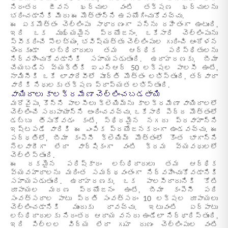
నిరంతర జీవన ఖర్చుల వంటి తక్షణ ఖర్చులను
భరించడానికి మీరు ఈ మొత్తాన్ని ఉపయోగించుకోవచ్చు.
ఈ ఏకమొత్తం చెల్లింపు సాధారణంగా పన్ను రహితంగా ఉంటుంది,
ఇది ఒక ముఖ్యమైన ప్రయోజనం. ఒకేసారి చెల్లింపును
స్వీకరించే సౌలభ్యం, భవిష్యత్తు చెల్లింపుల గురించి ఆందోళన
చెందకుండా లబ్ధిదారులు తమ ఆర్థిక పరిస్థితులను
నిర్వహించుకోవడానికి సహాయపడుతుంది. ఉదాహరణకు, బీమా
చేయబడిన వ్యక్తికి ఐఎన్ఆర్ 50 లక్షల పాలసీ ఉంటే,
నామినీకి ఒకే లావాదేవీలో పూర్తి మొత్తం లభిస్తుంది, తద్వారా
వారికి నిధులకు తక్షణ ప్రాప్యత లభిస్తుంది.
వాయిదాలు కాలక్రమేణా చెల్లించబడతాయి
మరోవైపు, కొన్ని పాలసీలు క్లెయిమ్‌ను కాలక్రమేణా వాయిదాలలో
చెల్లించే సదుపాయాన్ని అందించవచ్చు. ఒకేసారి పెద్ద మొత్తంలో
డబ్బు తీసుకోవడం కంటే, స్థిరమైన నగదు ప్రవాహాన్ని
ఇష్టపడే వారికి ఈ ఎంపిక ప్రయోజనకరంగా ఉండవచ్చు. ఈ
పద్ధతిలో, బీమా కంపెనీ క్లెయిమ్ మొత్తంలో కొంత భాగాన్ని
నెలవారీగా లేదా వార్షికంగా వంటి క్రమ వ్యవధులలో
చెల్లిస్తుంది.
ఈ రకమైన పరిష్కారం లబ్ధిదారులు తమ ఆర్థిక
వ్యవహారాలను మరింత సమర్థవంతంగా నిర్వహించుకోవడానికి
సహాయపడుతుంది. ఉదాహరణకు, ఒక పాలసీదారునికి కోటి
రూపాయల మరణ ప్రయోజనం ఉంటే, బీమా కంపెనీ పది
సంవత్సరాల పాటు ప్రతి సంవత్సరం 10 లక్షల రూపాయలు
చెల్లించడానికి ముందుకు రావచ్చు. ఇటువంటి ఏర్పాటు
లబ్ధిదారులకు నిరంతర ఆదాయ వనరు ఉండేలా నిర్ధారిస్తుంది,
ఇది పిల్లల విద్య లేదా గృహ రుణం చెల్లింపుల వంటి