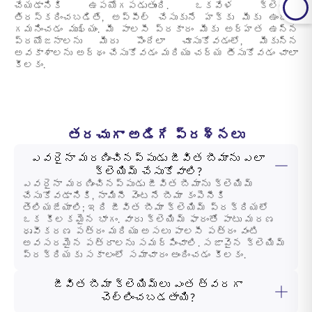
చేయడానికి ఉపయోగపడుతుంది. ఒకవేళ క్లెయిమ్
తిరస్కరించబడితే, అప్పీల్ చేసుకునే హక్కు మీకు ఉందని
గమనించడం ముఖ్యం. మీ పాలసీ ప్రకారం మీకు అర్హత ఉన్న
ప్రయోజనాలను మీరు పొందేలా చూసుకోవడంలో, మీకున్న
అవకాశాలను అర్థం చేసుకోవడం మరియు చర్య తీసుకోవడం చాలా
కీలకం.
తరచుగా అడిగే ప్రశ్నలు
ఎవరైనా మరణించినప్పుడు జీవిత బీమాను ఎలా
క్లెయిమ్ చేసుకోవాలి?
ఎవరైనా మరణించినప్పుడు జీవిత బీమాను క్లెయిమ్
చేసుకోవడానికి, నామినీ వెంటనే బీమా కంపెనీకి
తెలియజేయాలి; ఇది జీవిత బీమా క్లెయిమ్ ప్రక్రియలో
ఒక కీలకమైన భాగం. వారు క్లెయిమ్ ఫారంతో పాటు మరణ
ధృవీకరణ పత్రం మరియు అసలు పాలసీ పత్రం వంటి
అవసరమైన పత్రాలను సమర్పించాలి. సజావైన క్లెయిమ్
ప్రక్రియకు సకాలంలో సమాచారం అందించడం కీలకం.
జీవిత బీమా క్లెయిమ్‌లు ఎంత త్వరగా
చెల్లించబడతాయి?