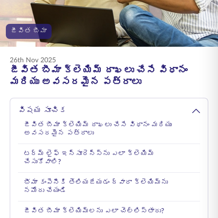
ENGLISH
జీవిత బీమా
ఆన్‌లైన్‌లో కొనండి
ప్రీమియం చెల్లించండి
1800 267 9090
26th Nov 2025
జీవిత బీమా క్లెయిమ్ దాఖలు చేసే విధానం
మరియు అవసరమైన పత్రాలు
విషయ సూచిక
జీవిత బీమా క్లెయిమ్ దాఖలు చేసే విధానం మరియు
అవసరమైన పత్రాలు
టర్మ్ లైఫ్ ఇన్సూరెన్స్‌ను ఎలా క్లెయిమ్
చేసుకోవాలి?
భీమా కంపెనీకి తెలియజేయడం ద్వారా క్లెయిమ్‌ను
నమోదు చేయండి
జీవిత బీమా క్లెయిమ్‌లను ఎలా చెల్లిస్తారు?