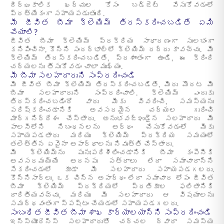
దీర్ఘకాలిక ఖర్చుల కోసం బడ్జెట్ వేసుకోవడంలో
ప్రత్యేకంగా సహాయపడుతుంది.
మీ జీవిత బీమా క్లెయిమ్ తిరస్కరించబడితే ఏమి
చేయాలి?
జీవిత బీమా క్లెయిమ్ ప్రక్రియ సాధారణంగా సులభంగా
కనిపించినా, కొన్ని సందర్భాల్లో క్లెయిమ్ రద్దు కావచ్చు. మీ
క్లెయిమ్ తిరస్కరించబడితే, ప్రశాంతంగా ఉండి, ఈ క్రింది
చర్యలను తీసుకోవడం చాలా ముఖ్యం.
మీ బీమా సలహాదారుని సంప్రదించండి
మీ జీవిత బీమా క్లెయిమ్ తిరస్కరించబడితే, మీరు మొదట మీ
బీమా సలహాదారుని సంప్రదించాలి. క్లెయిమ్ ఎందుకు
తిరస్కరించబడిందో వారు మీకు వివరించి, సమస్యను
పరిష్కరించడానికి అవసరమైన చర్యల గురించి
మార్గనిర్దేశం చేస్తారు. అనుభవజ్ఞుడైన సలహాదారు మీ
పాలసీలోని నిబంధనలను అర్థం చేసుకోవడంలో మీకు
సహాయపడతారు మరియు క్లెయిమ్ ప్రక్రియ సమయంలో
తలెత్తిన ఏవైనా అపార్థాలను నివృత్తి చేస్తారు.
మీ క్లెయిమ్‌ను పునఃపరిశీలించడానికి బీమా కంపెనీకి
అవసరమయ్యే అదనపు పత్రాలు లేదా సమాచారాన్ని
సేకరించడంలో కూడా మీ సలహాదారు సహాయపడగలరు.
కొన్నిసార్లు, ఒక చిన్న అపార్థం లేదా సమాచార లోపం జీవిత
బీమా క్లెయిమ్ ప్రక్రియలో ప్రతికూల ఫలితానికి
దారితీయవచ్చు, మరియు మీ సలహాదారు ఆ విషయాలను
సమర్థవంతంగా స్పష్టం చేయడంలో సహాయపడగలరు.
సంబంధిత జీవిత బీమా శాఖ కార్యాలయాన్ని సంప్రదించండి
ఇన్స్యూరెన్స్ సలహాదారుతో చర్చల ద్వారా సమస్య