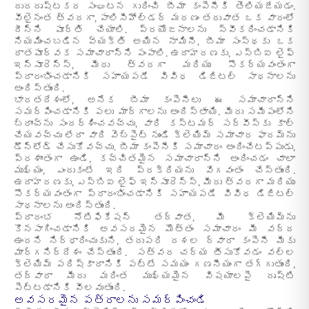
దురదృష్టకర సంఘటన గురించి బీమా కంపెనీకి తెలియజేయడం.
వీలైనంత త్వరగా, పాలిసీహోల్డర్ మరణం తరువాత ఒక వారంలో
దీన్ని పూర్తి చేయాలి. ప్రయోజనాలను స్వీకరించడానికి
నియమించబడిన వ్యక్తి అయిన నామినీ, బీమా సంస్థకు ఒక
రాతపూర్వక సమాచారాన్ని పంపాలి. ఉదాహరణకు, ఎస్‌బిఐ లైఫ్
ఇన్సూరెన్స్, మీరు త్వరగా మరియు సౌకర్యవంతంగా
ప్రారంభించడానికి సహాయపడే వివిధ డిజిటల్ సాధనాలను
అందిస్తుంది.
భారతదేశంలో, అనేక బీమా కంపెనీలు ఈ సమాచారాన్ని
సమర్పించడానికి పలు మార్గాలను అందిస్తాయి. మీరు సమీపంలోని
బ్రాంచ్‌ను సందర్శించవచ్చు, వారి కస్టమర్ సర్వీస్‌కు కాల్
చేయవచ్చు లేదా వారి వెబ్‌సైట్ నుండి క్లెయిమ్ సమాచార ఫారమ్‌ను
డౌన్‌లోడ్ చేసుకోవచ్చు. బీమా కంపెనీకి సమాచారం అందించేటప్పుడు,
ప్రశాంతంగా ఉండి, కచ్చితమైన సమాచారాన్ని అందించడం చాలా
ముఖ్యం, ఎందుకంటే ఇది ప్రక్రియను వేగవంతం చేస్తుంది.
ఉదాహరణకు, ఎస్‌బిఐ లైఫ్ ఇన్సూరెన్స్, మీరు త్వరగా మరియు
సౌకర్యవంతంగా ప్రారంభించడానికి సహాయపడే వివిధ డిజిటల్
సాధనాలను అందిస్తుంది.
ప్రారంభ నోటిఫికేషన్ తర్వాత, మీ క్లెయిమ్‌ను
కొనసాగించడానికి అవసరమైన మొత్తం సమాచారం మీ వద్ద
ఉందని నిర్ధారించుకుని, తదుపరి దశల ద్వారా కంపెనీ మీకు
మార్గనిర్దేశం చేస్తుంది. సత్వర చర్య తీసుకోవడం వల్ల
క్లెయిమ్ పరిష్కారానికి పట్టే సమయం గణనీయంగా తగ్గుతుంది,
తద్వారా మీరు మరింత ముఖ్యమైన విషయాలపై దృష్టి
పెట్టడానికి వీలవుతుంది.
అవసరమైన పత్రాలను సమర్పించండి