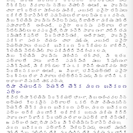
పేరు, మరియు మరణానికి దారితీసిన పరిస్థితులు వంటి
నిర్దిష్ట వివరాలను నమోదు చేయాల్సి ఉంటుంది. ఈ ఫారమ్‌ను
చాలా జాగ్రత్తగా పూరించడం మంచిది, ఎందుకంటే ఏవైనా తప్పులు
జరిగితే ప్రాసెసింగ్‌లో సమస్యలు లేదా ఆలస్యం జరగవచ్చు.
మీరు క్లెయిమ్ ఫారమ్‌ను నింపేటప్పుడు, నిజాయితీగా మరియు పూర్తి
సమాచారాన్ని అందించండి. ఏవైనా అదనపు పత్రాలు లేదా
స్టేట్‌మెంట్‌లు అవసరమైతే, బీమా కంపెనీ సాధారణంగా వాటిని తమ
కమ్యూనికేషన్‌లో ప్రస్తావిస్తుంది. అంతేకాకుండా, ఫారమ్‌పై
సరిగ్గా సంతకం చేయడం చాలా ముఖ్యం, ఎందుకంటే ఏవైనా
వ్యత్యాసాలు తదుపరి ధృవీకరణ ప్రక్రియలకు దారితీసి,
క్లెయిమ్ సెటిల్‌మెంట్ కాలపరిమితిని పొడిగించగలవు.
మీరు క్లెయిమ్ ఫారమ్‌ను పూరించిన తర్వాత, మీ ఇతర
పత్రాలతో పాటు దానిని సమర్పించే ముందు క్షుణ్ణంగా
సమీక్షించండి. మీ రికార్డుల కోసం ఒక కాపీని ఉంచుకోవడం కూడా
ప్రయోజనకరంగా ఉంటుంది. ఈ విధంగా, భవిష్యత్తులో ఏవైనా
ప్రశ్నలు లేదా వివాదాలు తలెత్తినప్పుడు, మీకు దానిని ఒక
ఆధారంగా చేసుకుని చూడవచ్చు.
బీమా చేయబడిన వ్యక్తి యొక్క మరణ ధృవీకరణ
పత్రం
జీవిత బీమా క్లెయిమ్ ప్రక్రియలో భాగంగా, మీరు అందించవలసిన
అత్యంత కీలకమైన పత్రాలలో ఒకటి బీమా చేయించుకున్న
వ్యక్తి యొక్క మరణ ధృవీకరణ పత్రం. మరణ ధృవీకరణ
పత్రం అనేది మరణానికి అధికారిక రుజువు మరియు దీనిని
సాధారణంగా స్థానిక ప్రభుత్వం లేదా ఆసుపత్రి జారీ చేస్తుంది.
ఈ పత్రం లేకుండా, బీమా సంస్థ మీ క్లెయిమ్‌ను ప్రాసెస్ చేయదు.
మరణ ధృవీకరణ పత్రాన్ని పొందేటప్పుడు, అందులో మృతుని