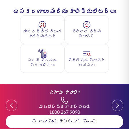
ఉపకరణాలు మరియు కాలిక్యులేటర్లు
మానవ జీవిత విలువ
పిల్లల విద్య
కాలిక్యులేటర్
ప్లానర్
పదవీ విరమణ
విశ్లేషణ ప్లానర్
ప్రణాళికలు
అవసరం
సహాయం కావాలి?
Previous
Previou
మాకు టోల్ ఫ్రీగా కాల్ చేయండి
1800 267 9090
లేదా మా నుండి కాల్‌బ్యాక్ పొందండి