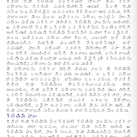
జీవిత బీమా క్లెయిమ్ ప్రక్రియలో భాగంగా మీరు కొన్ని
పత్రాలను సేకరించి సమర్పించాల్సి ఉంటుంది. ప్రతి బీమా
సంస్థకు ఖచ్చితమైన అవసరాలు వేర్వేరుగా ఉండవచ్చు, కానీ
సాధారణంగా, మీరు మరణ ధృవీకరణ పత్రం, అసలైన పాలసీ
పత్రం మరియు సరిగ్గా పూరించిన క్లెయిమ్ ఫారమ్‌ను అందించాలి.
ఈ పత్రాలలో ప్రతి ఒక్కటీ ఒక నిర్దిష్ట ప్రయోజనాన్ని
అందిస్తుంది మరియు మీ క్లెయిమ్ ప్రాసెసింగ్‌కు చాలా కీలకమైనది.
మరణ ధృవీకరణ పత్రం చాలా కీలకం, ఎందుకంటే అది బీమా
చేయించుకున్న వ్యక్తి మరణాన్ని నిర్ధారిస్తుంది. అదే
సమయంలో, పాలసీ పత్రంలో కవరేజ్ మొత్తాలతో సహా బీమా
పథకానికి సంబంధించిన అన్ని వివరాలు ఉంటాయి. లబ్ధిదారుడి
గుర్తింపు మరియు చిరునామా రుజువు వంటి కెవైసి (మీ కస్టమర్‌ను
తెలుసుకోండి) పత్రాలను కూడా చేర్చడం మంచిది.
మీ పత్రాలను సరిగ్గా పూర్తి చేయడం వలన మీ క్లెయిమ్
ప్రక్రియ గణనీయంగా వేగవంతం అవుతుంది. ఏ ఒక్క పత్రం
లేకపోయినా అనవసరమైన జాప్యాలు జరగవచ్చు, చివరికి
జీవిత బీమా క్లెయిమ్‌లు తిరస్కరించబడవచ్చు కూడా.
అందువల్ల, బీమా కంపెనీకి పత్రాలను సమర్పించే ముందు వాటిని
ఒకటికి రెండుసార్లు సరిచూసుకోండి. సమర్పించిన తర్వాత, వారు
మీ క్లెయిమ్‌ను సమీక్షించి తదుపరి దశలకు వెళ్తారు.
గుర్తుంచుకోండి, ఏవైనా అవసరాల గురించి మీకు సందేహం ఉంటే, మీ
బీమా సలహాదారుని సంప్రదించడం ద్వారా స్పష్టత పొందవచ్చు.
క్లెయిమ్ ఫారం
జీవిత బీమా క్లెయిమ్ ప్రక్రియలో క్లెయిమ్ ఫారమ్‌ను సరిగ్గా
పూరించడం చాలా అవసరం. తరచుగా బీమా కంపెనీ అందించే ఈ
క్లెయిమ్ ఫారమ్‌లో, పాలసీ నంబర్, బీమా చేయించుకున్న వ్యక్తి