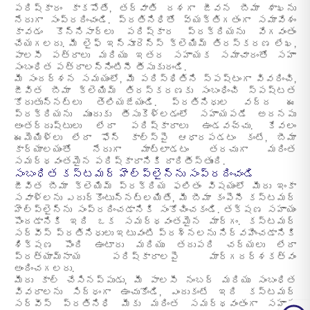
పరిష్కారం కాకపోతే, తర్వాతి దశగా జీవన బీమా శాఖను
నేరుగా సంప్రదించండి. ప్రతినిధితో వ్యక్తిగతంగా సమావేశం
కావడం కొన్నిసార్లు పరిష్కార ప్రక్రియను వేగవంతం
చేయగలదు. మీ లైఫ్ ఇన్సూరెన్స్ క్లెయిమ్ తిరస్కరణ లేఖ,
పాలసీ పత్రాలు మరియు ఇతర సహాయక సమాచారంతో సహా
సంబంధిత పత్రాలన్నింటినీ తీసుకురండి.
మీ సందర్శన సమయంలో, మీ పరిస్థితిని స్పష్టంగా వివరించి,
జీవిత బీమా క్లెయిమ్ తిరస్కరణకు సంబంధించి స్పష్టత
కోరుతున్నట్లు తెలియజేయండి. ప్రతినిధుల వద్ద ఈ
ప్రక్రియను ముందుకు తీసుకెళ్లడంలో సహాయపడే అదనపు
అంతర్దృష్టులు లేదా పరిష్కారాలు ఉండవచ్చు. కేవలం
ఈమెయిళ్లు లేదా ఫోన్ కాల్స్‌పై ఆధారపడటం కంటే, బీమా
కార్యాలయంతో నేరుగా మాట్లాడటం తరచుగా మరింత
సమర్థవంతమైన పరిష్కారానికి దారితీస్తుంది.
సంబంధిత కస్టమర్ హెల్ప్‌లైన్‌ను సంప్రదించండి
జీవిత బీమా క్లెయిమ్ ప్రక్రియ ఫలితం విషయంలో మీరు ఇంకా
సవాళ్లను ఎదుర్కొంటున్నట్లయితే, మీ బీమా కంపెనీ కస్టమర్
హెల్ప్‌లైన్‌ను సంప్రదించడానికి సంకోచించకండి. తక్షణ సహాయం
పొందడానికి ఇది ఒక సమర్థవంతమైన మార్గం. కస్టమర్
సర్వీస్ ప్రతినిధులు ఇటువంటి ప్రశ్నలను నిర్వహించడానికి
శిక్షణ పొంది ఉంటారు మరియు తదుపరి చర్యలు లేదా
ప్రత్యామ్నాయ పరిష్కారాలపై మార్గదర్శకత్వం
అందించగలరు.
మీరు కాల్ చేసినప్పుడు, మీ పాలసీ నంబర్ మరియు సంబంధిత
వివరాలను సిద్ధంగా ఉంచుకోండి, ఎందుకంటే ఇది కస్టమర్
సర్వీస్ ప్రతినిధి మీకు మరింత సమర్థవంతంగా సహాయం