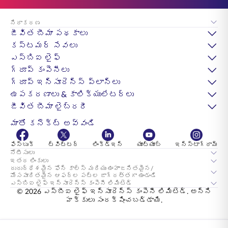
నిరాకరణ
జీవిత బీమా పథకాలు
కస్టమర్ సేవలు
ఎస్‌బిఐ లైఫ్
గ్రూప్ కంపెనీలు
గ్రూప్ ఇన్సూరెన్స్ ప్లాన్లు
ఉపకరణాలు & కాలిక్యులేటర్లు
జీవిత బీమా లైబ్రరీ
మాతో కనెక్ట్ అవ్వండి
ఫేస్బుక్
ట్విట్టర్
లింక్డ్ఇన్
యూట్యూబ్
ఇన్స్టాగ్రామ్
నోటీసులు
ఇతర లింకులు
దురుద్ధేశమైన ఫోన్ కాల్స్ మరియు ఊహాజనితమైన/
మోసపూరితమైన ఆఫర్ల పట్ల జాగ్రత్తగా ఉండండి
ఎస్‌బిఐ లైఫ్ ఇన్సూరెన్స్ కంపెనీ లిమిటెడ్
© 2026 ఎస్‌బీఐ లైఫ్ ఇన్సూరెన్స్ కంపెనీ లిమిటెడ్. అన్ని
హక్కులు సంరక్షించబడ్డాయి.