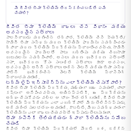
మీ జీవిత బీమా క్లెయిమ్ తిరస్కరించబడితే ఏమి
చేయాలి?
జీవిత బీమా క్లెయిమ్ దాఖలు చేసే విధానం మరియు
అవసరమైన పత్రాలు
పాలసీదారుడు మరణించిన తర్వాత, క్లెయిమ్ చేసే వ్యక్తి/
నామినీ బీమా సంస్థకు మరణ క్లెయిమ్ ఫారమ్‌ను సమర్పించడం
ద్వారా మరణ క్లెయిమ్ ప్రక్రియను ప్రారంభించవచ్చు. నామినీ
అవసరమైన ఫారమ్‌లతో పాటు గుర్తింపు మరియు చిరునామా
రుజువులను సమర్పించాలి. అసలు మరణ ధృవీకరణ పత్రంతో
సహా, ధృవీకరణ కోసం సంబంధిత పత్రాలు కూడా అవసరం.
అవసరమైన అన్ని పత్రాలు అందిన వెంటనే మరియు బీమా సంస్థ
వాటిని ధృవీకరించిన వెంటనే క్లెయిమ్ ప్రాసెసింగ్
ప్రారంభమవుతుంది.
టర్మ్ లైఫ్ ఇన్సూరెన్స్‌ను ఎలా క్లెయిమ్ చేసుకోవాలి?
జీవిత బీమా క్లెయిమ్ ప్రక్రియ, ముఖ్యంగా దుఃఖ సమయంలో, చాలా
కష్టంగా అనిపించవచ్చు. అయినప్పటికీ, ఈ ప్రక్రియను
అర్థం చేసుకోవడం వల్ల ఆ భారం కొంత తగ్గుతుంది. జీవిత బీమా
క్లెయిమ్ ప్రక్రియను ఎలా ఎదుర్కోవాలో మీకు తెలిసినప్పుడు,
అది మరింత సులభతరం అవుతుంది. కాబట్టి, మీరు సమర్థవంతంగా
క్లెయిమ్‌ను ఎలా దాఖలు చేయవచ్చో ఇప్పుడు తెలుసుకుందాం.
భీమా కంపెనీకి తెలియజేయడం ద్వారా క్లెయిమ్‌ను నమోదు
చేయండి
జీవిత బీమా క్లెయిమ్ ప్రక్రియలో మొదటి దశ, జరిగిన