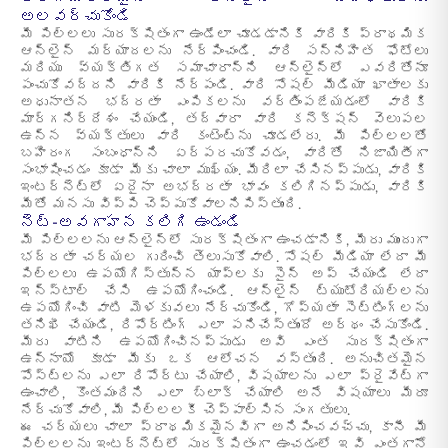
అలవర్చుకోండి
మీ పిల్లలు సురక్షితంగా ఉండేలా చూడడానికి వారికి ప్రాథమిక
ఆన్‌లైన్ మర్యాదలను నేర్పించండి. వారి సన్నిహిత ఫోటోలు
మరియు వ్యక్తిగత సమాచారాన్ని ఆన్‌లైన్‌లో ఎవరితోనూ
పంచుకోవద్దని వారికి నేర్పండి. వారి సోషల్ మీడియా ఖాతాలకు
అధునాతన భద్రతా ఎంపికలను వర్తింపజేయడంలో వారికి
మార్గనిర్దేశం చేయండి, తద్వారా వారి కనెక్షన్ వెలుపల
ఉన్న వ్యక్తులు వారి కంటెంట్‌ను చూడలేరు. మీ పిల్లలతో
బహిరంగ సంబంధాన్ని ఏర్పరచుకోవడం, వారితో నిజాయితీగా
సంభాషించడం కూడా మీకు చాలా ముఖ్యం. మీరిలా చేసినప్పుడు, వారికి
ఇంటర్నెట్‌లో ఏదైనా అభద్రతా భావం కలిగినప్పుడు, వారికి
మీతో మనసు విప్పి చెప్పుకోవాలనిపిస్తుంది.
నెట్-అవగాహన కలిగి ఉండండి
మీ పిల్లలను ఆన్‌లైన్‌లో సురక్షితంగా ఉంచడానికి, మీరు ముందుగా
భద్రతా చర్యల గురించి తెలుసుకోవాలి. సోషల్ మీడియా లేదా మీ
పిల్లలు ఉపయోగిస్తున్న యాప్‌లకు సైన్ అప్ చేయండి లేదా
ఇన్‌స్టాల్ చేసి ఉపయోగించండి. ఆన్‌లైన్ ట్యుటోరియల్‌లను
ఉపయోగించి వాటి మెళకువలు నేర్చుకోండి, గోప్యతా సెట్టింగ్‌లను
తనిఖీ చేయండి, రిపోర్టింగ్ ఎలా పనిచేస్తుందో అర్థం చేసుకోండి.
మీరు వాటిని ఉపయోగించినప్పుడు అవి ఎంత సురక్షితంగా
ఉన్నాయో కూడా మీకు ఒక ఆలోచన వస్తుంది. అనుచితమైన
పోస్ట్‌లను ఎలా రిపోర్టు చేయాలి, విషయాలను ఎలా ప్రైవేట్‌గా
ఉంచాలి, కొంతమందిని ఎలా బ్లాక్ చేయాలి అనే విషయాలు మీరూ
నేర్చుకోవాలి, మీ పిల్లలకీ చెప్పాల్సిన సంగతులు.
ఈ చర్యలు చాలా ప్రాథమికమైనవిగా అనిపించవచ్చు, కానీ మీ
పిల్లలను ఇంటర్నెట్‌లో సురక్షితంగా ఉంచడంలో ఇవి ఎంతగానో