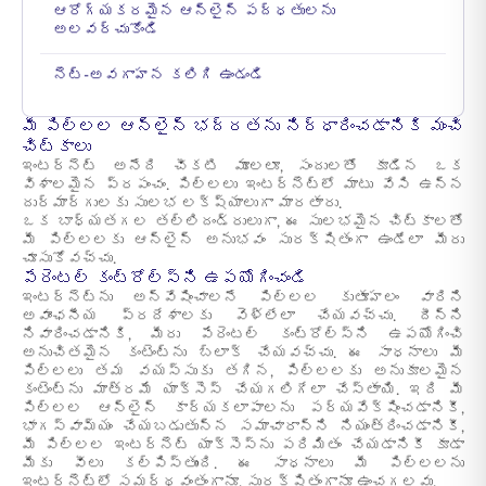
ఆరోగ్యకరమైన ఆన్‌లైన్ పద్ధతులను
అలవర్చుకోండి
నెట్-అవగాహన కలిగి ఉండండి
మీ పిల్లల ఆన్‌లైన్ భద్రతను నిర్ధారించడానికి మంచి
చిట్కాలు
ఇంటర్నెట్ అనేది చీకటి మూలలూ, సందులతో కూడిన ఒక
విశాలమైన ప్రపంచం. పిల్లలు ఇంటర్నెట్‌లో మాటు వేసి ఉన్న
దుర్మార్గులకు సులభ లక్ష్యాలుగా మారతారు.
ఒక బాధ్యతగల తల్లిదండ్రులుగా, ఈ సులభమైన చిట్కాలతో
మీ పిల్లలకు ఆన్‌లైన్ అనుభవం సురక్షితంగా ఉండేలా మీరు
చూసుకోవచ్చు.
పేరెంటల్ కంట్రోల్స్‌ని ఉపయోగించండి
ఇంటర్నెట్‌ను అన్వేషించాలనే పిల్లల కుతూహలం వారిని
అవాంఛనీయ ప్రదేశాలకు వెళ్లేలా చేయవచ్చు. దీన్ని
నివారించడానికి, మీరు పేరెంటల్ కంట్రోల్స్‌ని ఉపయోగించి
అనుచితమైన కంటెంట్‌ను బ్లాక్ చేయవచ్చు. ఈ సాధనాలు మీ
పిల్లలు తమ వయస్సుకు తగిన, పిల్లలకు అనుకూలమైన
కంటెంట్‌ను మాత్రమే యాక్సెస్ చేయగలిగేలా చేస్తాయి. ఇది మీ
పిల్లల ఆన్‌లైన్ కార్యకలాపాలను పర్యవేక్షించడానికీ,
భాగస్వామ్యం చేయబడుతున్న సమాచారాన్ని నియంత్రించడానికీ,
మీ పిల్లల ఇంటర్నెట్ యాక్సెస్‌ను పరిమితం చేయడానికీ కూడా
మీకు వీలు కల్పిస్తుంది. ఈ సాధనాలు మీ పిల్లలను
ఇంటర్నెట్‌లో సమర్థవంతంగానూ, సురక్షితంగానూ ఉంచగలవు.