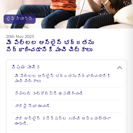
ENGLISH
లైఫ్ హ్యాక్స్
ఆన్‌లైన్‌లో కొనండి
ప్రీమియం చెల్లించండి
1800 267 9090
20th Nov 2025
మీ పిల్లల ఆన్‌లైన్ భద్రతను
నిర్ధారించడానికి మంచి చిట్కాలు
విషయ సూచిక
మీ పిల్లల ఆన్‌లైన్ భద్రతను నిర్ధారించడానికి
మంచి చిట్కాలు
పేరెంటల్ కంట్రోల్స్‌ని ఉపయోగించండి
వారిపై నిఘా ఉంచండి
వారి ఆన్‌లైన్ కనెక్షన్‌ల గురించి అప్రమత్తంగా
ఉండండి.