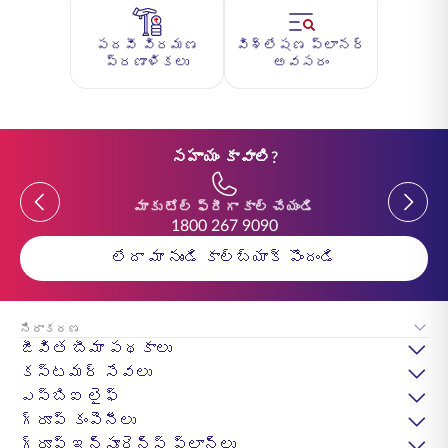
పదవీ విరమణ
విశ్లేషణ ప్లానర్
ప్రణాళికలు
అవసరం
సహాయం కావాలి?
Previous
Previou
మాకు టోల్ ఫ్రీగా కాల్ చేయండి
1800 267 9090
లేదా మా నుండి కాల్‌బ్యాక్ పొందండి
నిరాకరణ
జీవిత బీమా పథకాలు
కస్టమర్ సేవలు
ఎస్‌బిఐ లైఫ్
గ్రూప్ కంపెనీలు
గ్రూప్ ఇన్సూరెన్స్ ప్లాన్లు