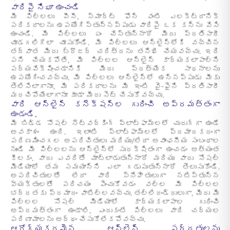
వారిపై నిఘా ఉంచండి
మీ పిల్లలు పీసీ, స్మార్ట్ ఫోన్ వంటి ఎలక్ట్రానిక్
పరికరాలను ఉపయోగిస్తున్నప్పుడు వారిపై ఒక కన్ను వేసి
ఉంచండి. మీ పిల్లలు ఏం చేస్తున్నారో మీరు ప్రతిసారీ
చూడగలిగేలా చూసుకోండి. మీ పిల్లలు ఆన్‌లైన్‌లోకి వచ్చిన
తర్వాత మీరు బ్రౌజర్ చరిత్రను తనిఖీ చేయవచ్చు. ఇది
పని చేయకపోతే, మీ పిల్లల ఆన్‌లైన్ కార్యకలాపాల్ని
పర్యవేక్షించడానికి మీరు ప్రత్యేక సాధనాలను
ఉపయోగించవచ్చు. మీ పిల్లలు ఆన్‌లైన్‌లో ఉన్నప్పుడు మీకు
తెలిసేలాగానూ, మీ పరికరాలను మీ ఇంటి వై-ఫైని ప్రతిసారీ
మరచిపోయేలాగానూ కూడా మీరు సెట్ చేసుకోవచ్చు.
వారి ఆన్‌లైన్ కనెక్షన్‌ల గురించి అప్రమత్తంగా
ఉండండి.
మీ బిడ్డ సోషల్ నెట్‌వర్కింగ్ ప్లాట్‌ఫామ్‌లలో చురుగ్గా ఉండే
అవకాశం ఉంది. ఇలాంటి ప్లాట్‌ఫామ్‌లలో ప్రమాదకరంగా
పరిణమించగల అపరిచితులు మరియు/లేదా అవాంఛనీయ సంబంధాల
నుండి మీ పిల్లలను ఆన్‌లైన్‌లో సురక్షితంగా ఉంచడం అత్యంత
కీలకం. వారు ఎవరితో మాట్లాడుతున్నారో మరియు వారు సోషల్
మీడియాలో తమ సమయాన్ని ఎలా గడుపుతున్నారో తెలుసుకోండి.
అపరిచితులతో లేదా వారి స్నేహితులుగా నటిస్తున్న
వ్యక్తులతో పరిచయం పెంచుకోవడం వల్ల మీ పిల్లల
భద్రతకు ప్రమాదం వాటిల్లవచ్చు. తల్లిదండ్రులుగా, మీరు మీ
పిల్లల సోషల్ మీడియాలో కార్యకలాపాల గురించి
అప్రమత్తంగా ఉండాలి, ఎందుకంటే పిల్లలు వారి చర్యల
పరిణామాలను అర్థం చేసుకోలేకపోవచ్చు.
ఆరోగ్యకరమైన ఆన్‌లైన్ పద్ధతులను