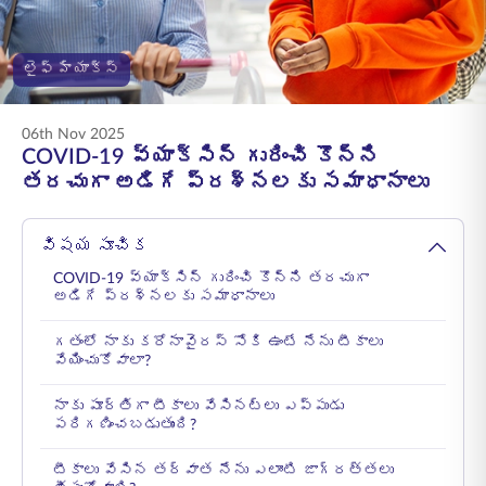
ENGLISH
లైఫ్ హ్యాక్స్
ఆన్‌లైన్‌లో కొనండి
ప్రీమియం చెల్లించండి
1800 267 9090
06th Nov 2025
COVID-19 వ్యాక్సిన్ గురించి కొన్ని
తరచుగా అడిగే ప్రశ్నలకు సమాధానాలు
విషయ సూచిక
COVID-19 వ్యాక్సిన్ గురించి కొన్ని తరచుగా
అడిగే ప్రశ్నలకు సమాధానాలు
గతంలో నాకు కరోనావైరస్ సోకి ఉంటే నేను టీకాలు
వేయించుకోవాలా?
నాకు పూర్తిగా టీకాలు వేసినట్లు ఎప్పుడు
పరిగణించబడుతుంది?
టీకాలు వేసిన తర్వాత నేను ఎలాంటి జాగ్రత్తలు