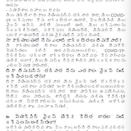
ప్రమాదం ఉన్న వ్యక్తులతో ఇంట్లో లేదా ప్రైవేట్ సెట్టింగ్‌లో
ఉండటం
- సమావేశాలకు హాజరు కావడం
మీరు పూర్తిగా టీకాలు వేయించుకున్న తర్వాత కూడా, మీరు COVID-
19 లక్షణాల కోసం జాగ్రత్తగా ఉండాలి, ప్రత్యేకించి మీరు
వైరస్ ఉన్న వారితో సంబంధంలో ఉంటే. మీరు లక్షణాలను
ప్రదర్శిస్తుంటే, పరీక్షలు చేయించుకోండి, మిమ్మల్ని మీరు
ఒంటరిగా ఉంచుకోండి మరియు వైద్యుడిని సంప్రదించండి.
నా కార్యాలయంలో నేను ఎలాంటి జాగ్రత్తలు తీసుకోవాలి?
మీ కార్యాలయంలో టీకాలు వేయించుకున్న మరియు తీసుకోని
వ్యక్తులు కలిసి ఉండవచ్చు.అందువల్ల, COVID-19-
నిర్దిష్ట భద్రతా జాగ్రత్తలు తీసుకోవడం కొనసాగించడం
మంచిది. అలాగే, మీరు మీ సంస్థ నిర్దేశించిన మార్గదర్శకాలను
ఎల్లప్పుడూ పాటించాలి.
టీకా తీసుకున్న తర్వాత నేను ఎంతకాలం వైరస్ నుండి
రక్షించబడతాను?
టీకా వేయించుకున్న తర్వాత మీకు వైరస్ నుండి రోగనిరోధక
శక్తి ఎంతకాలం వస్తుందో ఇంకా నిర్ణయించబడలేదు.అందువల్ల
టీకాలు వేయించుకున్న తర్వాత కూడా మాస్క్‌లు ఉపయోగించడం,
భౌతిక దూరం పాటించడం, శానిటైజ్ చేయడం మరియు కోవిడ్-19
భద్రతా ప్రోటోకాల్‌లను అనుసరించడం మంచిదని ఆరోగ్య
మంత్రిత్వ శాఖ సలహా ఇస్తుంది.
ఈ వ్యాక్సిన్ వైరస్ యొక్క కొత్త జాతుల నుండి
రక్షణను అందిస్తుందా?
ఆరోగ్య మంత్రిత్వ శాఖ ప్రకారం, అన్ని టీకాలు పరివర్తన