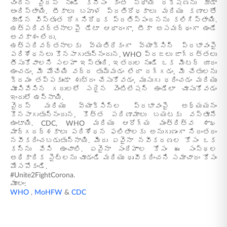
చెందిన వైరస్ నుండి కనీసం కొంత స్థాయి రక్షణను కూడా
అందిస్తాయి. టీకాలు బహుళ ప్రతిరోధకాలు మరియు కణాలతో
కూడిన విస్తృత రోగనిరోధక ప్రతిస్పందనను కలిగిస్తాయి.
ఉత్పరివర్తనాలపై డేటా ఆధారంగా, టీకా అసమర్థంగా ఉండే
అవకాశం లేదు.
ఉత్పరివర్తనాలకు వ్యతిరేకంగా వ్యాక్సిన్ ప్రభావంపై
పరిశోధనలు కొనసాగుతున్నందున, WHO ప్రజలు జాగ్రత్తలు
తీసుకోవాలని సలహా ఇస్తుంది. ఇతరుల నుండి ఒక మీటర్ దూరం
ఉంచడం, మీ మోచేయి వద్ద తుమ్మడం లేదా దగ్గడం, మీ చేతులను
క్రమం తప్పకుండా శుభ్రం చేసుకోవడం, ముసుగు ధరించడం మరియు
మూసివేసిన గదులలో సరైన వెంటిలేషన్ ఉండేలా చూసుకోవడం
ఇందులో ఉన్నాయి.
వైరస్ మరియు వ్యాక్సిన్ల ప్రభావంపై అధ్యయనం
కొనసాగుతున్నందున, కొత్త పరిణామాలు బయటకు వస్తూనే
ఉంటాయి. CDC, WHO మరియు ఆరోగ్య మంత్రిత్వ శాఖ
మార్గదర్శకాలు పరిశోధన ఫలితాలకు అనుగుణంగా నిరంతరం
నవీకరించబడుతున్నాయి. మీరు ఏవైనా నవీకరణల కోసం ఒక
కన్ను వేసి ఉంచాలి. ఏవైనా సందేహాల కోసం ఈ సంస్థల
అధికారిక సైట్‌లను చూడండి మరియు ధృవీకరించని సమాచారం కోసం
మోసపోకండి.
#Unite2FightCorona.
మూలం:
WHO
,
MoHFW
&
CDC