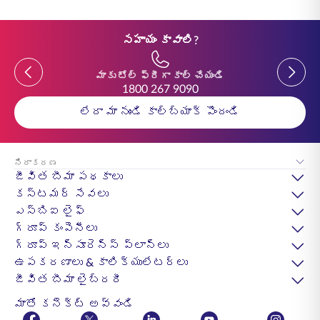
సహాయం కావాలి?
Previous
Previou
మాకు టోల్ ఫ్రీగా కాల్ చేయండి
1800 267 9090
లేదా మా నుండి కాల్‌బ్యాక్ పొందండి
నిరాకరణ
జీవిత బీమా పథకాలు
కస్టమర్ సేవలు
ఎస్‌బిఐ లైఫ్
గ్రూప్ కంపెనీలు
గ్రూప్ ఇన్సూరెన్స్ ప్లాన్లు
ఉపకరణాలు & కాలిక్యులేటర్లు
జీవిత బీమా లైబ్రరీ
మాతో కనెక్ట్ అవ్వండి