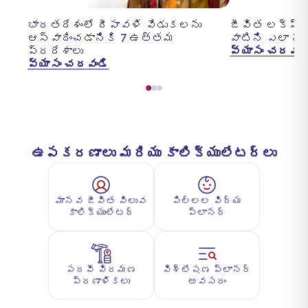
భారతదేశంలో దీపావళి వేడుకలను
జీవిత లక్ష్యా
ఆస్వాదించడానికి 7 ఉత్తమ
వాటిని ఎలా ని
ప్రదేశాలు
వ్యాసం చదవండ
వ్యాసం చదవండి
ఉపకరణాలు మరియు కాలిక్యులేటర్లు
మానవ జీవిత విలువ
పిల్లల విద్య
కాలిక్యులేటర్
ప్లానర్
పదవీ విరమణ
విశ్లేషణ ప్లానర్
ప్రణాళికలు
అవసరం