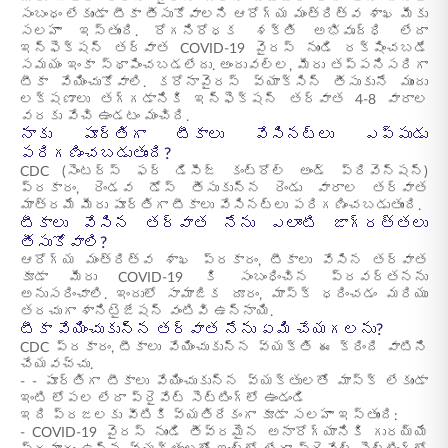
సంబంధం లేకుండా టీకా తీసుకోవాలని ఆరోగ్య మంత్రిత్వ శాఖ మీకు
సలహా ఇస్తుంది. రోగనిరోధక శక్తి అభివృద్ధి లేదా
ఇన్ఫెక్షన్ తర్వాత COVID-19 వైరస్ నుండి రక్షించబడే
సమయం ఇంకా స్థాపించబడలేదు. అందువల్ల, మీరు తప్పనిసరిగా
టీకా వేయించుకోవాలి. కరోనావైరస్ వ్యాక్సిన్ తీసుకునే ముందు
లక్షణాలు తగ్గడానికి ఇన్ఫెక్షన్ తర్వాత 4-8 వారాల
వరకు వేచి ఉండటం మంచిది.
నాకు పూర్తిగా టీకాలు వేసినట్లు ఎప్పుడు
పరిగణించబడుతుంది?
CDC (సెంటర్స్ ఫర్ డిసీజ్ కంట్రోల్ అండ్ ప్రివెన్షన్)
ప్రకారం, రెండవ డోస్ తీసుకున్న రెండు వారాల తర్వాత
మాత్రమే మీరు పూర్తిగా టీకాలు వేసినట్లు పరిగణించబడుతుంది.
టీకాలు వేసిన తర్వాత నేను ఎలాంటి జాగ్రత్తలు
తీసుకోవాలి?
ఆరోగ్య మంత్రిత్వ శాఖ ప్రకారం, టీకాలు వేసిన తర్వాత
కూడా మీరు COVID-19 కి సంబంధించిన ప్రవర్తనను
అనుసరించాలి. ఇందులో సామాజిక దూరం, మాస్క్ ధరించడం మరియు
తరచుగా శానిటైజేషన్ వంటివి ఉన్నాయి.
టీకా వేయించుకున్న తర్వాత నేను ఏమి చేయగలను?
CDC ప్రకారం, టీకాలు వేయించుకున్న వ్యక్తి ఈ క్రింది వాటిని
చేయవచ్చు.
- - పూర్తిగా టీకాలు వేయించుకున్న వ్యక్తులతో మాస్క్ లేకుండా
ఇంటి లోపల లేదా ప్రైవేట్ సెట్టింగ్‌లో ఉండండి
ఇది ప్రజలకు వీటికి వ్యతిరేకంగా కూడా సలహా ఇస్తుంది:
- COVID-19 వైరస్ నుండి తీవ్రమైన అనారోగ్యానికి గురయ్యే