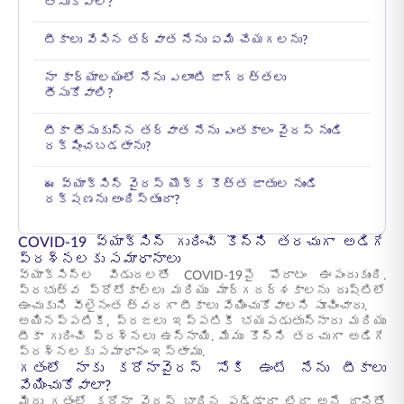
తీసుకోవాలి?
టీకాలు వేసిన తర్వాత నేను ఏమి చేయగలను?
నా కార్యాలయంలో నేను ఎలాంటి జాగ్రత్తలు
తీసుకోవాలి?
టీకా తీసుకున్న తర్వాత నేను ఎంతకాలం వైరస్ నుండి
రక్షించబడతాను?
ఈ వ్యాక్సిన్ వైరస్ యొక్క కొత్త జాతుల నుండి
రక్షణను అందిస్తుందా?
COVID-19 వ్యాక్సిన్ గురించి కొన్ని తరచుగా అడిగే
ప్రశ్నలకు సమాధానాలు
వ్యాక్సిన్ల విడుదలతో COVID-19పై పోరాటం ఊపందుకుంది.
ప్రభుత్వ ప్రోటోకాల్‌లు మరియు మార్గదర్శకాలను దృష్టిలో
ఉంచుకుని వీలైనంత త్వరగా టీకాలు వేయించుకోవాలని సూచించారు.
అయినప్పటికీ, ప్రజలు ఇప్పటికీ భయపడుతున్నారు మరియు
టీకా గురించి ప్రశ్నలు ఉన్నాయి. మేము కొన్ని తరచుగా అడిగే
ప్రశ్నలకు సమాధానం ఇస్తాము.
గతంలో నాకు కరోనావైరస్ సోకి ఉంటే నేను టీకాలు
వేయించుకోవాలా?
మీరు గతంలో కరోనా వైరస్ బారిన పడ్డారా లేదా అనే దానితో