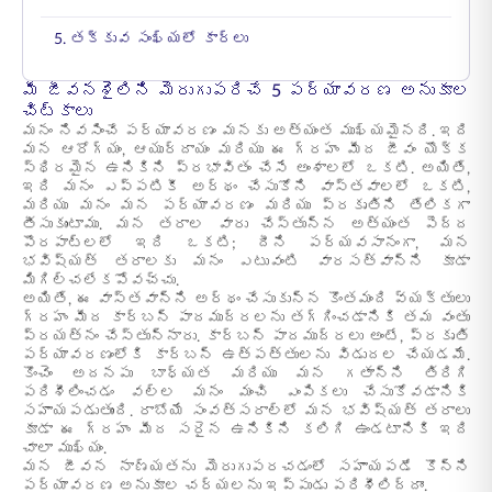
5. తక్కువ సంఖ్యలో కార్లు
మీ జీవనశైలిని మెరుగుపరిచే 5 పర్యావరణ అనుకూల
చిట్కాలు
మనం నివసించే పర్యావరణం మనకు అత్యంత ముఖ్యమైనది. ఇది
మన ఆరోగ్యం, ఆయుర్దాయం మరియు ఈ గ్రహం మీద జీవం యొక్క
స్థిరమైన ఉనికిని ప్రభావితం చేసే అంశాలలో ఒకటి. అయితే,
ఇది మనం ఎప్పటికీ అర్థం చేసుకోని వాస్తవాలలో ఒకటి,
మరియు మనం మన పర్యావరణం మరియు ప్రకృతిని తేలికగా
తీసుకుంటాము. మన తరాల వారు చేస్తున్న అత్యంత పెద్ద
పొరపాట్లలో ఇది ఒకటి; దీని పర్యవసానంగా, మన
భవిష్యత్ తరాలకు మనం ఎటువంటి వారసత్వాన్ని కూడా
మిగిల్చలేకపోవచ్చు.
అయితే, ఈ వాస్తవాన్ని అర్థం చేసుకున్న కొంతమంది వ్యక్తులు
గ్రహం మీద కార్బన్ పాదముద్రలను తగ్గించడానికి తమ వంతు
ప్రయత్నం చేస్తున్నారు. కార్బన్ పాదముద్రలు అంటే, ప్రకృతి
పర్యావరణంలోకి కార్బన్ ఉత్పత్తులను విడుదల చేయడమే.
కొంచెం అదనపు బాధ్యత మరియు మన గతాన్ని తిరిగి
పరిశీలించడం వల్ల మనం మంచి ఎంపికలు చేసుకోవడానికి
సహాయపడుతుంది. రాబోయే సంవత్సరాల్లో మన భవిష్యత్ తరాలు
కూడా ఈ గ్రహం మీద సరైన ఉనికిని కలిగి ఉండటానికి ఇది
చాలా ముఖ్యం.
మన జీవన నాణ్యతను మెరుగుపరచడంలో సహాయపడే కొన్ని
పర్యావరణ అనుకూల చర్యలను ఇప్పుడు పరిశీలిద్దాం.