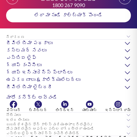
1800 267 9090
లేదా మా నుండి కాల్‌బ్యాక్ పొందండి
నిరాకరణ
జీవిత బీమా పథకాలు
కస్టమర్ సేవలు
ఎస్‌బిఐ లైఫ్
గ్రూప్ కంపెనీలు
గ్రూప్ ఇన్సూరెన్స్ ప్లాన్లు
ఉపకరణాలు & కాలిక్యులేటర్లు
జీవిత బీమా లైబ్రరీ
మాతో కనెక్ట్ అవ్వండి
ఫేస్బుక్
ట్విట్టర్
లింక్డ్ఇన్
యూట్యూబ్
ఇన్స్టాగ్రామ్
నోటీసులు
ఇతర లింకులు
దురుద్ధేశమైన ఫోన్ కాల్స్ మరియు ఊహాజనితమైన/
మోసపూరితమైన ఆఫర్ల పట్ల జాగ్రత్తగా ఉండండి
ఎస్‌బిఐ లైఫ్ ఇన్సూరెన్స్ కంపెనీ లిమిటెడ్