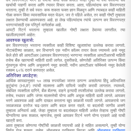
कर विवरणपत्र भरणे हा वर्षाचा असा काळ असतो जेव्हा तुम्ही या वर्षी केलेल्या सर्व
खर्चाची पाहणी करता आणि त्यावर विचार करता. आता, पहिल्यांदाच कर विवरणपत्र
भरताना, तुम्ही ते सर्व स्वतः करू शकता फक्त ज्ञान मिळवून आणि त्याबद्दल काही माहिती
गोळा करून किंवा व्यावसायिक मदत घेऊन. जर ते पहिले असेल, तर काही गोष्टी तुम्हाला
लक्षात ठेवण्याची आवश्यकता आहे. हा लेख पहिल्यांदाच त्यांचे उत्पन्न कर विवरणपत्र
भरणाऱ्यांसाठी एक परिपूर्ण मार्गदर्शक आहे.
आयटी रिटर्न भरताना तुम्हाला खालील गोष्टी लक्षात ठेवाव्या लागतील. त्या
खालीलप्रमाणे आहेत:
आवश्यक खुलासे:
कर विवरणपत्र भरताना व्यक्तीला काही विशिष्ट खुलाशांचा उल्लेख करावा लागतो.
नोटाबंदीच्या काळात, कर विभागाने एक नवीन कॉलम तयार केला ज्यामध्ये असे नमूद
केले होते की आयटीआर (आयकर विवरणपत्र) भरणाऱ्या व्यक्तीला आयटीआरची माहिती
तसेच बँक खात्याची माहिती द्यावी लागेल. दुसरीकडे, कोणतेही अतिरिक्त उत्पन्न किंवा
गुंतवणूक योग्य आणि अचूकपणे नमूद करावी. नवीन आयटीआर फॉर्ममध्ये नमूद केलेली
रक्कम ६०% दराने करपात्र असेल.
अतिरिक्त अपडेट्स:
आर्थिक कायद्यानुसार ५० लाख रुपयांपेक्षा जास्त उत्पन्न असलेल्या हिंदू अविभाजित
कुटुंबांना (HUF) त्यांची मालमत्ता आणि दायित्वे जाहीर करावी लागतात. त्यामध्ये,
संबंधित व्यक्तीला दागिने, बँक बॅलन्स, वाहने इत्यादी तपशीलांचा उल्लेख करावा लागतो.
तसेच, स्थावर आणि जंगम मालमत्तेची योग्य आणि अचूक माहिती द्यावी लागते. आयकर
भरणे आवश्यक आहे आणि दाखल करताना खूप काळजी घ्यावी लागते. आयकराचे जग
जवळजवळ दररोज चढ-उतार आणि बदल करत राहते. या बदलांची जाणीव असणे
तुम्हाला अनिवार्य आहे. जेव्हा तुम्हाला या बदलांबद्दल माहिती असेल तेव्हाच तुम्ही गोष्टी
योग्यरित्या करू शकाल. म्हणजेच, तुमचे आयकर रिटर्न भरणे योग्य प्रकारे आहे याची
खात्री करा.
आता तुम्हाला कोणत्या गोष्टींची काळजी घ्यायची आहे हे माहित असल्याने, तुम्ही योग्य
निर्णय घेऊ शकता. तसेच, ऑनलाइन प्रक्रिया निवडा आणि
ऑनलाइन प्रक्रिया