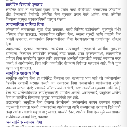
कॉर्पोरेट विम्याचे प्रकार
कॉर्पोरेट विमा हा सर्वांसाठी एकच योग्य पर्याय नाही. वेगवेगळ्या प्रकारच्या जोखमींना
तोंड देण्यासाठी वेगवेगळे कॉर्पोरेट विमा प्रकार तयार केले आहेत. चला, कॉर्पोरेट
विम्याच्या प्रमुख प्रकारांविषयी जाणून घेऊया.
व्यावसायिक दायित्व विमा
कोणत्याही व्यवसायात चुका होऊ शकतात. काही विशिष्ट उद्योगांमध्ये, चुकांमुळे गंभीर
परिणाम होऊ शकतात. व्यावसायिक दायित्व विमा, ज्याला त्रुटी आणि वगळणे विमा
असेही म्हणतात, व्यवसायांना निष्काळजीपणा किंवा गैरव्यवहाराच्या दाव्यांपासून संरक्षण
देतो.
उदाहरणार्थ, एखाद्या सल्लागार संस्थेच्या सल्ल्यामुळे ग्राहकाचे आर्थिक नुकसान
झाल्यास, तिच्यावर कायदेशीर कारवाई होऊ शकते. अशा प्रकरणांमध्ये, व्यावसायिक
दायित्व विमा कायदेशीर शुल्क आणि आवश्यक असलेली कोणतीही भरपाई भरण्यास मदत
करतो. हे आरोग्यसेवा, वित्त आणि कायदेशीर सेवांमध्ये विशेषतः महत्त्वाचे आहे, जिथे चुका
महाग असू शकतात.
सामुहिक आरोग्य विमा
सामुहिक आरोग्य विमा हा कॉर्पोरेट विम्याचा एक महत्त्वाचा भाग आहे जो कर्मचाऱ्यांच्या
वैद्यकीय खर्चाची भरपाई करतो. या प्रकारचा विमा कर्मचाऱ्यांना आरोग्यसेवा सुविधा
उपलब्ध करून देतो; ज्यामध्ये डॉक्टरांकडील भेटी, रुग्णालयातील मुक्काम आणि काही
वेळा तर आरोग्यविषयक कार्यक्रमांचाही समावेश असतो. अशाप्रकारे, सामुहिक आरोग्य
विमा हा कॉर्पोरेट विम्याच्या प्रमुख फायद्यांपैकी एक आहे.
उदाहरणार्थ, सामुहिक विमा देणाऱ्या कंपनीमध्ये कर्मचाऱ्यांना कायम ठेवण्याचे प्रमाण
वाढण्याची शक्यता असते. कामगारांच्या आरोग्याला आणि कल्याणाला प्राधान्य दिले जाते,
तेव्हा त्यांना स्वतःचे महत्त्व वाटू लागते. याव्यतिरिक्त, आरोग्य विमा देण्यामुळे व्यवसायाला
करविषयक लाभही मिळू शकतात.
व्यवसायिक व्यत्यय विमा