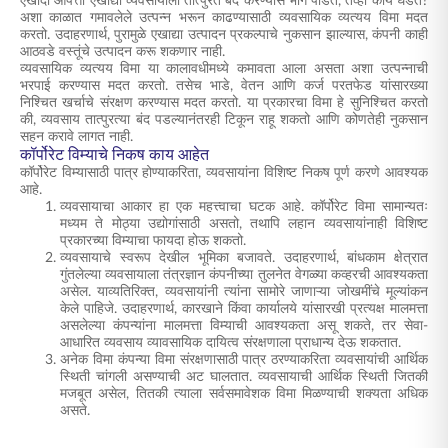
एखादी आपत्ती एखाद्या व्यवसायाला तात्पुरते बंद करण्यास भाग पाडते, तेव्हा काय घडते?
अशा काळात गमावलेले उत्पन्न भरून काढण्यासाठी व्यवसायिक व्यत्यय विमा मदत
करतो. उदाहरणार्थ, पुरामुळे एखाद्या उत्पादन प्रकल्पाचे नुकसान झाल्यास, कंपनी काही
आठवडे वस्तूंचे उत्पादन करू शकणार नाही.
व्यवसायिक व्यत्यय विमा या कालावधीमध्ये कमावता आला असता अशा उत्पन्नाची
भरपाई करण्यास मदत करतो. तसेच भाडे, वेतन आणि कर्ज परतफेड यांसारख्या
निश्चित खर्चाचे संरक्षण करण्यास मदत करतो. या प्रकारचा विमा हे सुनिश्चित करतो
की, व्यवसाय तात्पुरत्या बंद पडल्यानंतरही टिकून राहू शकतो आणि कोणतेही नुकसान
सहन करावे लागत नाही.
कॉर्पोरेट विम्याचे निकष काय आहेत
कॉर्पोरेट विम्यासाठी पात्र होण्याकरिता, व्यवसायांना विशिष्ट निकष पूर्ण करणे आवश्यक
आहे.
व्यवसायाचा आकार हा एक महत्त्वाचा घटक आहे. कॉर्पोरेट विमा सामान्यतः
मध्यम ते मोठ्या उद्योगांसाठी असतो, तथापि लहान व्यवसायांनाही विशिष्ट
प्रकारच्या विम्याचा फायदा होऊ शकतो.
व्यवसायाचे स्वरूप देखील भूमिका बजावते. उदाहरणार्थ, बांधकाम क्षेत्रात
गुंतलेल्या व्यवसायाला तंत्रज्ञान कंपनीच्या तुलनेत वेगळ्या कव्हरची आवश्यकता
असेल. याव्यतिरिक्त, व्यवसायांनी त्यांना सामोरे जाणाऱ्या जोखमींचे मूल्यांकन
केले पाहिजे. उदाहरणार्थ, कारखाने किंवा कार्यालये यांसारखी प्रत्यक्ष मालमत्ता
असलेल्या कंपन्यांना मालमत्ता विम्याची आवश्यकता असू शकते, तर सेवा-
आधारित व्यवसाय व्यावसायिक दायित्व संरक्षणाला प्राधान्य देऊ शकतात.
अनेक विमा कंपन्या विमा संरक्षणासाठी पात्र ठरण्याकरिता व्यवसायांची आर्थिक
स्थिती चांगली असण्याची अट घालतात. व्यवसायाची आर्थिक स्थिती जितकी
मजबूत असेल, तितकी त्याला सर्वसमावेशक विमा मिळण्याची शक्यता अधिक
असते.