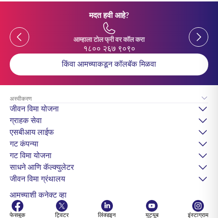
मदत हवी आहे?
Previous
Previou
आम्हाला टोल फ्री वर कॉल करा
१८०० २६७ ९०९०
किंवा आमच्याकडून कॉलबॅक मिळवा
अस्वीकरण
जीवन विमा योजना
ग्राहक सेवा
एसबीआय लाईफ
गट कंपन्या
गट विमा योजना
साधने आणि कॅल्क्युलेटर
जीवन विमा ग्रंथालय
आमच्याशी कनेक्ट व्हा
फेसबुक
ट्विटर
लिंक्डइन
युट्यूब
इंस्टाग्राम