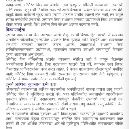
शक्यता वाढते.
उदाहरणार्थ, कॉर्पोरेट विम्याच्या अंतर्गत ग्रुप इन्शुरन्स पॉलिसी कर्मचाऱ्यांना स्वतःची
आणि त्यांच्या कुटुंबाची नियमित तपासणी आणि वैद्यकीय उपचार घेण्याची परवानगी देते.
यामुळे केवळ कर्मचारी सुदृढ आणि निरोगी राहतील याचीच खात्री होत नाही, तर यामुळे
त्यांचा मनोधैर्यही उंचावतो. उत्पादन किंवा बांधकाम सारख्या उद्योगांमध्ये जिथे अपघातांचा
धोका जास्त असतो, तिथे आरोग्य विमा संरक्षण अत्यंत महत्त्वाचे बनते.
विश्वासार्हता
एखाद्या व्यवसायाचा विमा उतरवला जातो, तेव्हा त्याची विश्वासार्हता वाढते. जे व्यवसाय
अनपेक्षित जोखमींपासून संरक्षित असतात तिथे ग्राहक आणि विक्रेते अशा व्यवसायात
सहभागी होण्याची शक्यता जास्त असते. उदाहरणार्थ, बांधकाम किंवा
लॉजिस्टिक्ससारख्या उद्योगांमध्ये, ग्राहकांना करारावर स्वाक्षरी करण्यापूर्वी विम्याचा
पुरावा आवश्यक असू शकतो.
कॉर्पोरेट विमा पॉलिसीच्या अंतर्गत व्यवसाय संरक्षित आहे हे जाणून घेतल्याने
आत्मविश्वास निर्माण होतो. विमा ग्राहकांना खात्री देतो की, व्यवसाय एका स्थिर,
विश्वासार्ह भागीदारासोबत काम करत आहेत. हे केवळ मालमत्तेच्या संरक्षणापुरते मर्यादित
नाही; कॉर्पोरेट विमा जबाबदारी आणि सज्जतेचा एक सशक्त संदेश देतो. म्हणूनच, हा
कॉर्पोरेट विम्याच्या सर्वात मोठ्या फायद्यांपैकी एक आहे.
तुमचे आर्थिक नुकसान कमी करा
कोणत्याही व्यवसायाला आर्थिक अडचणींचा अनपेक्षितपणे सामना करावा लागू शकतो.
कॉर्पोरेट विमा हे सुनिश्चित करतो की, अशा परिस्थितीत व्यवसायांना आपत्तीजनक
नुकसान होणार नाही. उदाहरणार्थ, आगीमुळे कंपनीची उपकरणे नष्ट झाली तर.
विम्याशिवाय, व्यवसायाला सावरण्यासाठी संघर्ष करावा लागू शकतो. परंतु कॉर्पोरेट विमा
पॉलिसी असल्यास, हे आर्थिक नुकसान संरक्षित राहते.
मग ते मालमत्तेचे भौतिक नुकसान असो किंवा एखाद्या खटल्यामुळे उद्भवणारे कायदेशीर
खर्च; यांसारख्या मोठ्या व्यत्ययांपासून कॉर्पोरेट विमा व्यवसायाला वाचवण्यास मदत
करतो. ही एक आर्थिक जीवनरेखा आहे जी प्रतिकूल परिस्थितीत व्यवसायाला जीवंत
ठेवते.