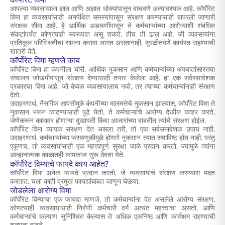
कॉर्पोरेट विमा
आपल्या व्यवसायाला ज्ञात आणि अज्ञात धोक्यांपासून वाचवणे अत्यावश्यक आहे. कॉर्पोरेट
विमा हा व्यवसायांसाठी अनपेक्षित समस्यांपासून संरक्षण करण्यासाठी वापरली जाणारी
संरक्षक सीमा आहे. हे आर्थिक अडचणींपासून ते कर्मचाऱ्यांच्या आरोग्याशी संबंधित
संकटांपर्यंत कोणत्याही स्वरूपात असू शकते. हीच ती ढाल आहे, जी व्यवसायांना
प्रतिकूल परिस्थितीचा सामना करावा लागत असतानाही, सुरळीतपणे कार्यरत राहण्याची
खात्री देते.
कॉर्पोरेट विमा म्हणजे काय
कॉर्पोरेट विमा हा कंपनीला चोरी, आर्थिक नुकसान आणि कर्मचाऱ्यांच्या अपघातांसारख्या
संचालन जोखमींपासून संरक्षण देण्यासाठी तयार केलेला आहे. हा एक सर्वसमावेशक
प्रकारचा विमा आहे, जो केवळ व्यवसायालाच नव्हे, तर त्याच्या कर्मचाऱ्यांनाही संरक्षण
देतो.
उदाहरणार्थ, नैसर्गिक आपत्तीमुळे कंपनीच्या मालमत्तेचे नुकसान झाल्यास, कॉर्पोरेट विमा ते
नुकसान भरून काढण्यासाठी पुढे येतो. ते कर्मचाऱ्यांचे आरोग्य देखील कव्हर करते,
जेणेकरून कामावर होणाऱ्या दुखापती किंवा आजारांच्या बाबतीत त्यांचे संरक्षण होईल.
कॉर्पोरेट विमा व्यापक संरक्षण देत असला तरी, तो एक सर्वसमावेशक उपाय नाही.
उदाहरणार्थ, कर्मचाऱ्यांच्या फसवणुकीमुळे होणारे नुकसान त्यात समाविष्ट होत नाही. परंतु
एकूणच, तो व्यवसायांसाठी एक महत्त्वपूर्ण सुरक्षा जाळे प्रदान करतो, ज्यामुळे त्यांना
आव्हानात्मक काळातही कामकाज सुरू ठेवता येते.
कॉर्पोरेट विम्याचे फायदे काय आहेत?
कॉर्पोरेट विमा अनेक फायदे प्रदान करतो, जे व्यवसायांचे संरक्षण करण्यास मदत
करतात. चला काही प्रमुख फायद्यांबाबत जाणून घेऊया.
जोडलेला आरोग्य विमा
कॉर्पोरेट विम्याचा एक फायदा म्हणजे, तो कर्मचाऱ्यांना देत असलेले आरोग्य संरक्षण.
कोणत्याही व्यवसायासाठी निरोगी कर्मचारी वर्ग अत्यंत महत्त्वाचा असतो, आणि
कर्मचाऱ्यांचे कल्याण सुनिश्चित केल्यास ते अधिक एकनिष्ठ आणि कार्यक्षम राहण्याची