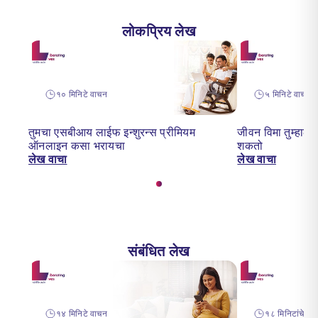
लोकप्रिय लेख
१० मिनिटे वाचन
५ मिनिटे वाचन
तुमचा एसबीआय लाईफ इन्शुरन्स प्रीमियम
जीवन विमा तुम्हाल
ऑनलाइन कसा भरायचा
शकतो
लेख वाचा
लेख वाचा
संबंधित लेख
१४ मिनिटे वाचन
१८ मिनिटांचे वा