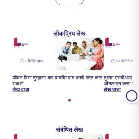
लोकप्रिय लेख
५ मिनिटे वाचन
१० मिनिटे वाचन
जीवन विमा तुम्हाला कर वाचविण्यात कशी मदत करू
तुमचा एसबीआय लाईफ
शकतो
ऑनलाइन कसा भरा
लेख वाचा
लेख वाचा
संबंधित लेख