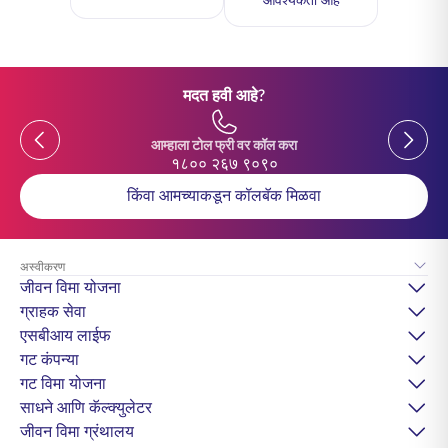
आवश्यकता आहे
मदत हवी आहे?
Previous
Previou
आम्हाला टोल फ्री वर कॉल करा
१८०० २६७ ९०९०
किंवा आमच्याकडून कॉलबॅक मिळवा
अस्वीकरण
जीवन विमा योजना
ग्राहक सेवा
एसबीआय लाईफ
गट कंपन्या
गट विमा योजना
साधने आणि कॅल्क्युलेटर
जीवन विमा ग्रंथालय