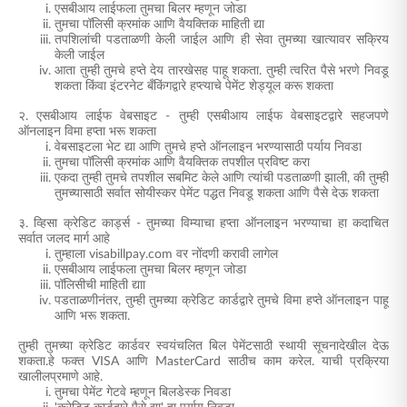
एसबीआय लाईफला तुमचा बिलर म्हणून जोडा
तुमचा पॉलिसी क्रमांक आणि वैयक्तिक माहिती द्या
तपशिलांची पडताळणी केली जाईल आणि ही सेवा तुमच्या खात्यावर सक्रिय
केली जाईल
आता तुम्ही तुमचे हप्ते देय तारखेसह पाहू शकता. तुम्ही त्वरित पैसे भरणे निवडू
शकता किंवा इंटरनेट बँकिंगद्वारे हप्त्याचे पेमेंट शेड्यूल करू शकता
२. एसबीआय लाईफ वेबसाइट - तुम्ही एसबीआय लाईफ वेबसाइटद्वारे सहजपणे
ऑनलाइन विमा हप्ता भरू शकता
वेबसाइटला भेट द्या आणि तुमचे हप्ते ऑनलाइन भरण्यासाठी पर्याय निवडा
तुमचा पॉलिसी क्रमांक आणि वैयक्तिक तपशील प्रविष्ट करा
एकदा तुम्ही तुमचे तपशील सबमिट केले आणि त्यांची पडताळणी झाली, की तुम्ही
तुमच्यासाठी सर्वात सोयीस्कर पेमेंट पद्धत निवडू शकता आणि पैसे देऊ शकता
३. व्हिसा क्रेडिट कार्ड्स - तुमच्या
विम्याचा हप्ता ऑनलाइन
भरण्याचा
हा कदाचित
सर्वात जलद मार्ग आहे
तुम्हाला visabillpay.com वर नोंदणी करावी लागेल
एसबीआय लाईफला तुमचा बिलर म्हणून जोडा
पॉलिसीची माहिती द्याा
पडताळणीनंतर, तुम्ही तुमच्या क्रेडिट कार्डद्वारे
तुमचे विमा हप्ते ऑनलाइन पाहू
आणि भरू
शकता.
तुम्ही तुमच्या क्रेडिट कार्डवर स्वयंचलित बिल पेमेंटसाठी स्थायी सूचनादेखील देऊ
शकता.हे फक्त VISA आणि MasterCard साठीच काम करेल. याची प्रक्रिया
खालीलप्रमाणे आहे.
तुमचा पेमेंट गेटवे म्हणून बिलडेस्क निवडा