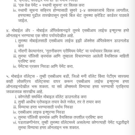
'क्रेडिट कार्डद्वारे पैसे द्या' हा पर्याय निवडा
'एक वेळ पेमेंट + स्थायी सूचना' वर क्लिक करा
स्थायी सूचना सक्रिय होण्यासाठी सुमारे ३-४ कामकाजाचे दिवस लागतील.
हप्त्याच्या पुढील तारखेपासून तुमचे बिल थेट तुमच्या क्रेडिट कार्डवर पाठवले
जाईल.
४. मोबाईल ॲप - मोबाईल ॲप्लिकेशनद्वारे तुमचे
एसबीआय लाईफ इन्शुरन्स हप्ते
ऑनलाइन
भरण्याचा एक सोपा पर्यायदेखील आहे.
तुमच्या मोबाईलसाठी एसबीआय लाईफ इझी अ‍ॅक्सेस ॲप्लिकेशन डाउनलोड
करा
नोंदणी केल्यानंतर, ‘नूतनीकरण प्रीमियम पेमेंट’ या पर्यायावर क्लिक करा.
तुमचा पॉलिसी क्रमांक आणि तुम्हाला विचारण्यात आलेली वैयक्तिक माहिती
प्रविष्ट करा
पेमेंटचा प्रकार निवडा आणि पेमेंट करा.
५. मोबाईल वॉलेट्स - तुम्ही एसबीआय बडी, जिओ मनी वॉलेट किंवा पेटीएम सारख्या
काही लोकप्रिय वॉलेट्सचा वापर करून एसबीआय लाईफ इन्शुरन्स हप्ता
ऑनलाइनदेखील भरू शकता. या सर्व अ‍ॅप्समध्ये विम्याचा हप्ता भरण्याची प्रक्रिया
जवळजवळ सारखीच आहे.
कोणतेही समर्थित मोबाइल वॉलेट डाउनलोड करा
तुम्ही आधीच प्रोफाइल तयार केले नसेल, तर ते तयार करा
विम्याचा हप्ता भरण्यासाठी पर्याय निवडा
एसबीआय लाइफ इन्शुरन्स निवडा
तुमचा पॉलिसी क्रमांक आणि वैयक्तिक तपशील प्रविष्ट करा
पडताळणीनंतर, तुम्ही तुमच्या वॉलेटमध्ये असलेल्या कोणत्याही पेमेंट पद्धतीद्वारे
तुमचा विम्याचा हप्ता ऑनलाइन भरू
शकाल.