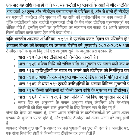
एक बार यह राशि जमा हो जाने पर, यह कटौती प्राप्तकर्ता के खाते में और कटौतीकर्ता
आप फॉर्म २६एएस और टीडीएस प्रमाणपत्र से परिचित हैं, और ये दोनों ही टीडीएस की
यह प्रणाली एकत्रित और भुगतान की गई राशि की क्रॉस-चेकिंग का काम करती है।
चूंकि कटौतीकर्ता और कटौती प्राप्तकर्ता दोनों के पैन नंबर टीडीएस प्रमाणपत्रों पर
अंकित होते हैं, इसलिए दोनों पक्ष प्रविष्टियों का सत्यापन कर सकते हैं। आपने आयकर
रिटर्न दाखिल करते समय ऐसा होते देखा होगा।
चूंकि भारतीय आयकर अधिनियम, १९६१ में प्रत्येक बजट दिवस पर परिवर्तन हो सकता 
आयकर विभाग की वेबसाइट पर उपलब्ध वित्तीय वर्ष (एफवाई) २०२४-२०२५ / आकलन 
टीडीएस दरों के मुख्य बिंदु टीडीएस अनुभाग सूची के अनुसार इस प्रकार हैं:
धारा १९२ वेतन पर टीडीएस को नियंत्रित करती है।
धारा १९२ए भविष्य निधि की संचित राशि के भुगतान पर लगने वाले कर कटौती (ट
धारा १९३ प्रतिभूतियों पर ब्याज पर लगने वाले टीडीएस को नियंत्रित करती 
धारा १९४ लाभांश के रूप में प्राप्त आय पर टीडीएस को नियंत्रित करती है।
धारा १९४ए से धारा १९४एलडी प्रतिभूतियों के अलावा विभिन्न भुगतानों पर ट
धारा १९५ किसी अनिवासी को किसी अन्य राशि के भुगतान पर टीडीएस (वजन
धारा १९६बी से धारा १९६डी तक अनिवासी को किए गए भुगतान पर टीडीएस क
ऊपर दिए गए अनुभागों के समान अनुभाग घरेलू कंपनियों और गैर-घरेलू
कंपनियों को किए जाने वाले भुगतानों के लिए विस्तृत रूप से दिए गए हैं।
जैसा कि देखा जा सकता है, अलग-अलग श्रेणियों के कटौतीकर्ताओं को अलग-अलग
प्रकार के भुगतान प्राप्त होते हैं, और इसलिए टीडीएस की अलग-अलग दरें लागू होती
हैं।
आयकर विभाग कुछ शर्तों के आधार पर कई भुगतानों को छूट भी देता है। आमतौर पर,
एक सीमा निर्धारित होती है जिसके बाद टीडीएस दर लागू होती है।