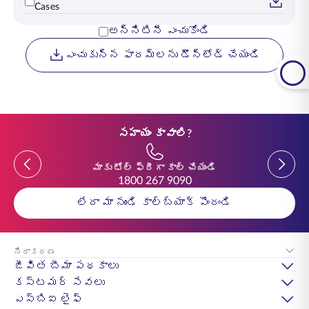
Cases
అన్నిటినీ ఎంచుకోండి
ఎంచుకున్న ఫారమ్‌లను డౌన్లోడ్ చేయండి
సహాయం కావాలి?
Previous
Previou
మాకు టోల్ ఫ్రీగా కాల్ చేయండి
1800 267 9090
లేదా మా నుండి కాల్‌బ్యాక్ పొందండి
నిరాకరణ
జీవిత బీమా పథకాలు
కస్టమర్ సేవలు
ఎస్‌బిఐ లైఫ్