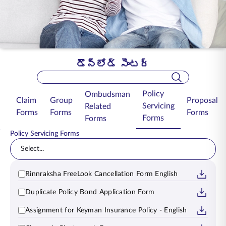
ENGLISH
ఆన్‌లైన్‌లో కొనండి
ప్రీమియం చెల్లించండి
1800 267 9090
డౌన్‌లోడ్ సెంటర్
Search Bar
Policy
Ombudsman
Claim
Group
Proposal
Servicing
Related
Forms
Forms
Forms
Forms
Forms
Policy Servicing Forms
Select...
Rinnraksha FreeLook Cancellation Form English
Duplicate Policy Bond Application Form
Assignment for Keyman Insurance Policy - English