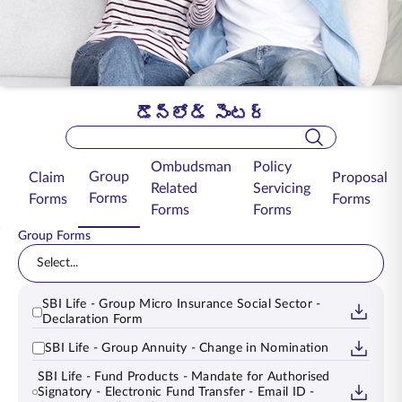
ENGLISH
ఆన్‌లైన్‌లో కొనండి
ప్రీమియం చెల్లించండి
1800 267 9090
డౌన్‌లోడ్ సెంటర్
Search Bar
Ombudsman
Policy
Group
Claim
Proposal
Related
Servicing
Forms
Forms
Forms
Forms
Forms
Group Forms
Select...
SBI Life - Group Micro Insurance Social Sector -
Declaration Form
SBI Life - Group Annuity - Change in Nomination
SBI Life - Fund Products - Mandate for Authorised
Signatory - Electronic Fund Transfer - Email ID -