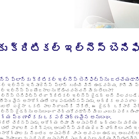
‌కు క్రిటికల్ ఇల్‌నెస్ బెని
న్స్ ప్లాన్‌కు క్రిటికల్ ఇల్‌నెస్ బెనిఫిట్స్‌ను జతచేయడాన
కల్ ఇల్నెస్ ఇన్సూరెన్స్ ప్లాన్ గురించి విని ఉండవచ్చు, కానీ మీ 
కల్ ఇల్నెస్ ప్రయోజనాలను జోడించవచ్చని మీకు తెలుసా?
ల్నెస్ బెనిఫిట్స్ లేదా క్రిటికల్ ఇల్నెస్ రైడర్ అని పిలవబడే
డి, తీవ్రమైన అనారోగ్యంతో బాధపడుతున్నప్పుడు, ఆర్థిక అవసరా
ులలో ఏదైనా ఒకటి పాలసీదారునికి సోకితే, ఈ రైడర్ ఒకేసారి పెద్ద
ల్నెస్ రైడర్‌ను అనుబంధంగా చేర్చుకోవడాన్ని మీరు ఎందుకు పరిగణించాల
ోగ్య ప్రణాళికకు ఒక పరిపూర్ణమైన అనుబంధం.
రిలో చేరినప్పుడు, ఆరోగ్య బీమా మీ ఆసుపత్రి ఖర్చులను మరియు వ
భంలో పాథాలజీ పరీక్షలు, అంబులెన్స్ మరియు థెరపీ ఛార్జీలు వంటి ఇ
నారోగ్యాలకు నిరంతర ఆసుపత్రి వాసం అవసరం ఉండదు, అందువల్ల
ే, ఈ వ్యాధులకు పదేపదే ఆసుపత్రి సందర్శనలు మరియు విస్తృతమైన 