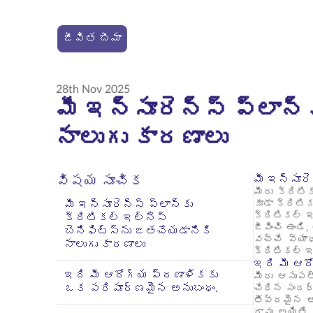
జీవిత బీమా
28th Nov 2025
మీ ఇన్సూరెన్స్ ప్లాన్
నాలుగు కారణాలు
మీ ఇన్సూరె
విషయ సూచిక
మీరు క్రిటి
మీ ఇన్సూరెన్స్ ప్లాన్‌కు
కూడా క్రిటి
క్రిటికల్ ఇ
క్రిటికల్ ఇల్‌నెస్
జీవించి ఉం
బెనిఫిట్స్‌ను జతచేయడానికి
వచ్చే వ్యాధ
నాలుగు కారణాలు
క్రిటికల్ ఇ
ఇది మీ ఆర
ఇది మీ ఆరోగ్య ప్రణాళికకు
మీరు ఆసుపత్
ఒక పరిపూర్ణమైన అనుబంధం.
చేరిన సందర్
తీవ్రమైన అ
రావు. అయిత