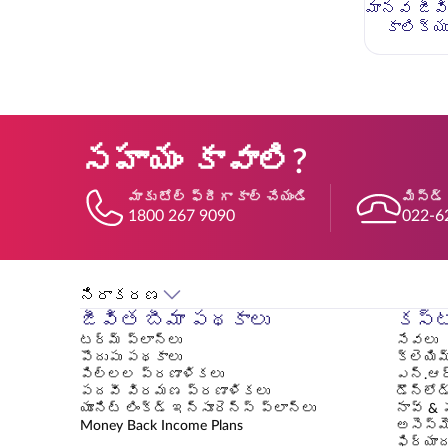
మానవ జీవ
కాలిక్య
సహాయం కావాలి?
మాకు టోల్ ఫ్రీగా కాల్ చేయండి
మిస్డ్
1800 267 9090
022-6
నిరాకరణ
జీవిత బీమా పథకాలు
కస్ట
టర్మ్ ప్లాన్లు
సేవలు
పొదుపు పథకాలు
క్లెయిమ
పిల్లల ప్రణాళికలు
ఎన్.ఆర
పదవీ విరమణ ప్రణాళికలు
డౌన్‌లోడ
యూనిట్ లింక్డ్ ఇన్సూరెన్స్ ప్లాన్లు
నావ్ & 
Money Back Income Plans
అసెస్‌
ఫిర్యా