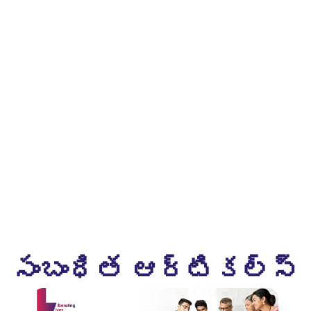
సంబంధిత ఆర్టికల్స్