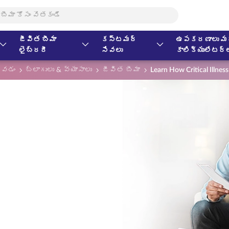
జీవిత బీమా
కస్టమర్
ఉపకరణాలు మర
లైబ్రరీ
సేవలు
కాలిక్యులేటర్
కోవడం
బ్లాగులు & వ్యాసాలు
జీవిత బీమా
Learn How Critical Illnes