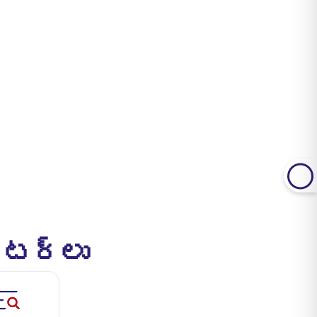
ేటర్లు