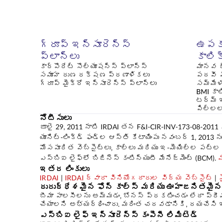
గ్రూప్ ఇన్సూరెన్స్
ఉపక
ప్లాన్లు
కాలి
కార్పొరేట్ సొల్యూషన్స్ ప్లాన్స్
మానవ జ
సమూహ రుణ రక్షణ ప్రణాళికలు
పదవీ 
గ్రూప్ మైక్రో ఇన్సూరెన్స్ ప్లాన్‌లు
సమ్మేళ
BMI కా
టర్మ్ 
పిల్లల
నోటీసులు
జూలై 29, 2011 నాటి IRDAI తన F&I-CIR-INV-173-08-201
యూనిట్-లింక్డ్ ఫండ్‌ల ఆస్తి కేటాయింపు నవంబర్ 1, 2013 
మోసపూరిత వెబ్‌సైట్‌లు, కాల్‌లు మరియు ఇ-మెయిల్‌ల పట
ఎస్‌బిఐ లైఫ్‌లో బిజినెస్ కంటిన్యుటీ మేనేజ్‌మెంట్ (BCM).
మ
ఇతర లింకులు
IRDAI
|
IRDAI ద్వారా వినియోగదారుల విద్య వెబ్‌సైట్
|
స
దురుద్ధేశమైన ఫోన్ కాల్స్ మరియు ఊహాజనితమ
బీమా పాలసీలను అమ్మడం, బోనస్ ప్రకటించడం లేదా ప్రీమ
చేయాలని అభ్యర్థించారు. మరింత చదవడానికి, దయచేసి 
ఎస్‌బిఐ లైఫ్ ఇన్సూరెన్స్ కంపెనీ లిమిటెడ్