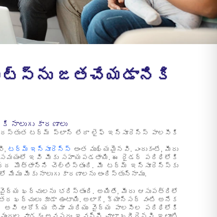
ఫిట్స్‌ను జతచేయడానికి
ికి నాలుగు కారణాలు
ప్రస్తుత టర్మ్ ప్లాన్ లేదా లైఫ్ ఇన్సూరెన్స్ పాలసీకి
వి,
టర్మ్ ఇన్సూరెన్స్
అంత ముఖ్యమైనవి. ఎందుకంటే, మీరు
ల సమయంలో ఇవి మీకు సహాయపడతాయి. ఈ రైడర్ పరిధిలోకి
 మొత్తాన్ని చెల్లిస్తుంది. మీ టర్మ్ ఇన్సూరెన్స్‌కు
ో మేము మీకు నాలుగు కారణాలను అందిస్తున్నాము.
ైద్య ఖర్చులను భరిస్తుంది. అయితే, మీరు ఆసుపత్రిలో
తర ఖర్చులు కూడా ఉంటాయి. అలాగే, క్యాన్సర్ వంటి అనేక
 అవి ఆరోగ్య బీమా మరియు వైద్య పాలసీల పరిధిలోకి
మందుల వాడకం అవసరం. ఇవన్నీ చాలా ఖరీదైనవి. ఇలాంటి