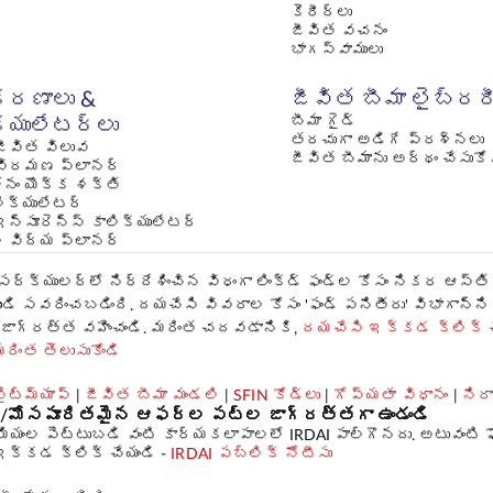
కెరీర్లు
జీవిత వచనం
భాగస్వాములు
రణాలు &
జీవిత బీమా లైబ్రర
బీమా గైడ్
క్యులేటర్లు
తరచుగా అడిగే ప్రశ్నలు
ీవిత విలువ
జీవిత బీమాను అర్థం చేసుక
విరమణ ప్లానర్
నం యొక్క శక్తి
లిక్యులేటర్
ఇన్సూరెన్స్ కాలిక్యులేటర్
 విద్య ప్లానర్
1 సర్క్యులర్‌లో నిర్దేశించిన విధంగా లింక్డ్ ఫండ్‌ల కోసం నికర ఆ
నుండి సవరించబడింది. దయచేసి వివరాల కోసం 'ఫండ్ పనితీరు' విభాగాన్ని 
్ల జాగ్రత్త వహించండి. మరింత చదవడానికి,
దయచేసి ఇక్కడ క్లిక్ చ
రింత తెలుసుకోండి
ైట్‌మ్యాప్
|
జీవిత బీమా మండలి
|
SFIN కోడ్‌లు
|
గోప్యతా విధానం
|
ని
ైన/మోసపూరితమైన ఆఫర్ల పట్ల జాగ్రత్తగా ఉండండి
ియంల పెట్టుబడి వంటి కార్యకలాపాలలో IRDAI పాల్గొనదు. అటువంటి ఫ
ఇక్కడ క్లిక్ చేయండి -
IRDAI పబ్లిక్ నోటీసు