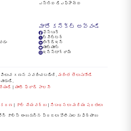
ఎస్బిఐ డిఎఫ్హెచ్ఐ
ీ
మాతో కనెక్ట్ అవ్వండి
ఫేస్బుక్
ట్విట్టర్
ోవడం
లింక్డ్ఇన్
యూట్యూబ్
ఇన్స్టాగ్రామ్
స్తి విలువ గణన సవరించబడింది.
మరింత తెలుసుకోండి
చూడండి.
ేయండి
|
యాంటీ ఫ్రాడ్ పాలసీ
రాకరణ
|
కాల్ చేయవద్దు
|
నిబంధనలు మరియు షరతులు
ోన్ కాల్స్ అందుకున్న ప్రజలు పోలీసులకు ఫిర్యాదు