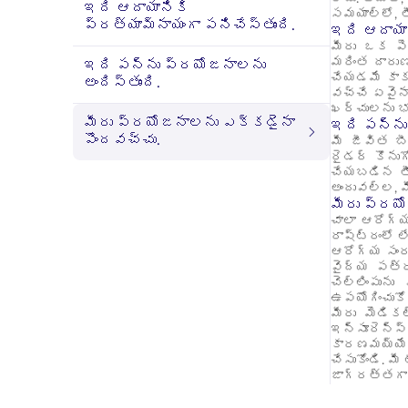
ఇది ఆదాయానికి
సమయాల్లో, 
ప్రత్యామ్నాయంగా పనిచేస్తుంది.
ఇది ఆదాయాన
మీరు ఒక పెద
మరింత దారుణ
ఇది పన్ను ప్రయోజనాలను
చేయడమే కాకు
అందిస్తుంది.
వచ్చే ఏవైనా
ఖర్చులను భర
మీరు ప్రయోజనాలను ఎక్కడైనా
ఇది పన్ను 
పొందవచ్చు.
మీ జీవిత బీ
రైడర్ కొనుగ
చేయబడిన తీవ
అందువల్ల, మ
మీరు ప్రయ
చాలా ఆరోగ్య
రాష్ట్రంలో 
ఆరోగ్య సంర
వైద్య పత్ర
చెల్లింపున
ఉపయోగించుకో
మీరు మెడికల
ఇన్సూరెన్స
కారణమయ్యే 
చేసుకోండి. మ
జాగ్రత్తగా 