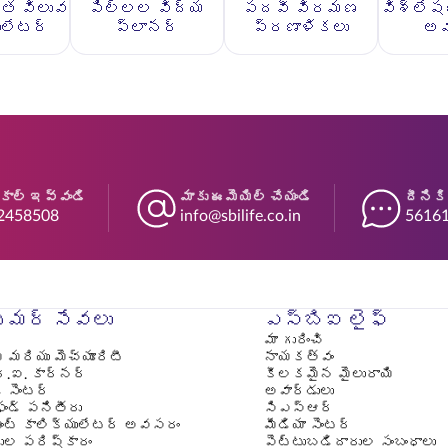
ిత విలువ
పిల్లల విద్య
పదవీ విరమణ
విశ్లేష
ులేటర్
ప్లానర్
ప్రణాళికలు
అ
 కాల్ ఇవ్వండి
మాకు ఈమెయిల్ చేయండి
దీనికి
2458508
info@sbilife.co.in
56161
మర్ సేవలు
ఎస్‌బిఐ లైఫ్
మా గురించి
్ మరియు మెచ్యూరిటీ
నాయకత్వం
్.ఐ. కార్నర్
కీలకమైన మైలురాయి
్ సెంటర్
అవార్డులు
ఫండ్ పనితీరు
సిఎస్ఆర్
మెంట్ కాలిక్యులేటర్ అవసరం
మీడియా సెంటర్
దుల పరిష్కారం
పెట్టుబడిదారుల సంబంధాలు