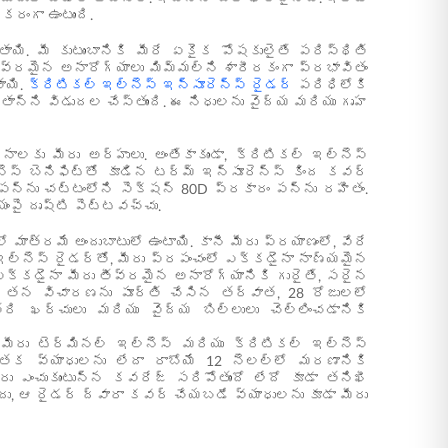
రంగా ఉంటుంది.
యి. మీ కుటుంబానికి మీరే ఏకైక పోషకులైతే పరిస్థితి
, తీవ్రమైన అనారోగ్యాలు మిమ్మల్ని శారీరకంగా ప్రభావితం
ాయి.
క్రిటికల్ ఇల్నెస్ ఇన్సూరెన్స్ రైడర్
పరిధిలోకి
్తాన్ని విడుదల చేస్తుంది. ఈ నిధులను వైద్య మరియు గృహ
నాలకు మీరు అర్హులు. అంతేకాకుండా, క్రిటికల్ ఇల్నెస్
ెస్ బెనిఫిట్‌తో కూడిన టర్మ్ ఇన్సూరెన్స్ కింద కవర్
పన్ను చట్టంలోని సెక్షన్ 80D ప్రకారం పన్ను రహితం.
ంపై దృష్టి పెట్టవచ్చు.
త్రమే అందుబాటులో ఉంటాయి. కానీ మీరు ప్రయాణంలో, వేరే
 ఇల్‌నెస్ రైడర్‌తో, మీరు ప్రపంచంలో ఎక్కడైనా నాణ్యమైన
్కడైనా మీరు తీవ్రమైన అనారోగ్యానికి గురైతే, సరైన
ెనీ తన విచారణను పూర్తి చేసిన తర్వాత, 28 రోజులలో
రి ఖర్చులు మరియు వైద్య బిల్లులు చెల్లించడానికి
ా, మీరు టెర్మినల్ ఇల్‌నెస్ మరియు క్రిటికల్ ఇల్‌నెస్
ాంతక వ్యాధులను లేదా రాబోయే 12 నెలల్లో మరణానికి
ఎంచుకుంటున్న కవరేజ్ సరిపోతుందో లేదో కూడా తనిఖీ
 ముందు, ఆ రైడర్ ద్వారా కవర్ చేయబడే వ్యాధులను కూడా మీరు