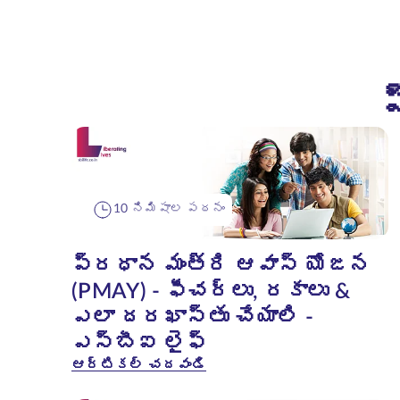
10 నిమిషాల పఠనం
ప్రధాన మంత్రి ఆవాస్ యోజన
(PMAY) - ఫీచర్లు, రకాలు &
ఎలా దరఖాస్తు చేయాలి -
ఎస్‌బీఐ లైఫ్
ఆర్టికల్ చదవండి