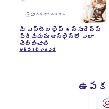
10 నిమిషాలు చదివారు
మీ ఎస్‌బీఐ లైఫ్ ఇన్సూరెన్స్
ప్రీమియంను ఆన్‌లైన్‌లో ఎలా
చెల్లించాలి
ఆర్టికల్ చదవండి
ఉపకరణ