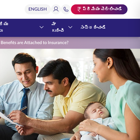
ప్రీమియం చెల్లించండి
ియు
మా
సంప్రదించండి
లు
గురించి
s Benefits are Attached to Insurance?