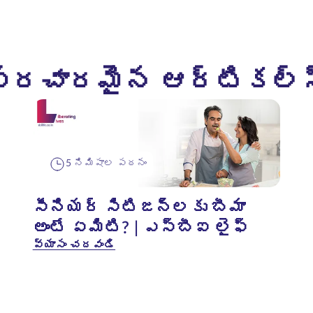
ప్రచారమైన ఆర్టికల్స
5 నిమిషాల పఠనం
సీనియర్ సిటిజన్లకు బీమా
అంటే ఏమిటి? | ఎస్‌బీఐ లైఫ్
వ్యాసం చదవండి