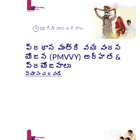
10 నిమిషాలు చదివారు
ప్రధాన మంత్రి వయ వందన
యోజన (PMVVY) అర్హత &
ప్రయోజనాలు
వ్యాసం చదవండి