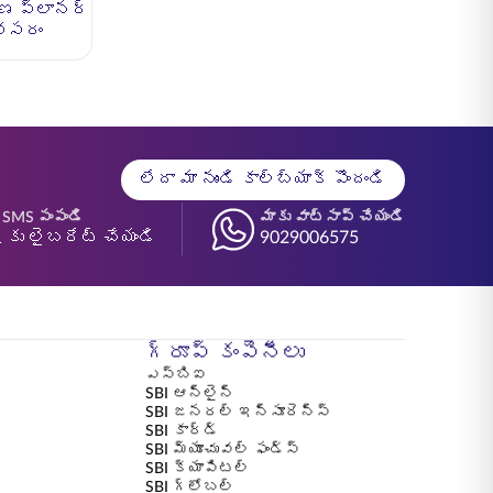
ణ ప్లానర్
వసరం
లేదా మా నుండి కాల్‌బ్యాక్ పొందండి
 SMS పంపండి
మాకు వాట్సాప్ చేయండి
 కు లైబరేట్ చేయండి
9029006575
గ్రూప్ కంపెనీలు
ఎస్బిఐ
SBI ఆన్‌లైన్
SBI జనరల్ ఇన్సూరెన్స్
SBI కార్డ్
SBI మ్యూచువల్ ఫండ్స్
SBI క్యాపిటల్
SBI గ్లోబల్