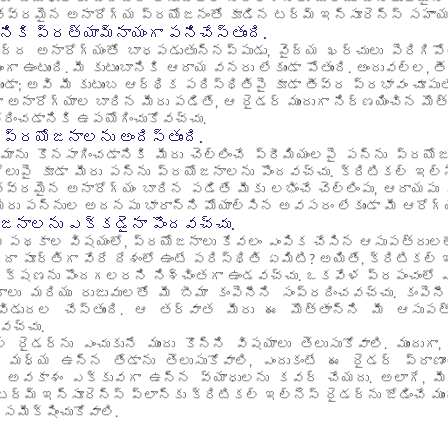
తీవ్రమైన అనారోగ్య ప్రయోజనంతో కూడిన టర్మ్ ఇన్సూరెన్స్ సహాయక
ికి ప్రత్యామ్నాయంగా పనిచేస్తుంది.
్ద అనారోగ్యంతో బాధపడుతున్నప్పుడు, వైద్య ఖర్చులు పెరిగిపోతా
ంగా ఉంటుంది. మీ కుటుంబానికి ఆదాయ వనరు లేకుండా పోతుంది. అందువల్ల
ండా; అవి మీ కుటుంబ ఆర్థిక పరిస్థితిపై కూడా తీవ్ర ప్రభావం చూపుత
 అనారోగ్యాల బారిన మీరు పడితే, ఆ రైడర్ ముందుగా నిర్ణయించిన మొత
ించడానికి ఉపయోగించుకోవచ్చు.
ప్రయోజనాలను అందిస్తుంది.
మాను కొనసాగించడానికి మీరు చెల్లించే ప్రీమియంలపై పన్ను ప్రయోజ
ోలుపై కూడా మీరు పన్ను ప్రయోజనాలను పొందవచ్చు. క్రిటికల్ ఇల్న
్రమైన అనారోగ్యం బారిన పడితే మీకు లభించే చెల్లింపు, ఆదాయపు 
ీరు పన్నుల అదనపు భారాన్ని మోయాల్సిన అవసరం లేకుండా మీ ఆరోగ్య
ోజనాలను ఎక్కడైనా పొందవచ్చు.
 పథకాల విషయంలో, ప్రయోజనాలు కేవలం ఎంపిక చేసిన ఆసుపత్రులలో మా
లేదా పూర్తిగా వేరే దేశంలో ఉంటే పరిస్థితి ఏమిటి? అయితే, క్రిటికల్
క్షణను పొందగలరని నిశ్చింతగా ఉండవచ్చు. ఒకవేళ ప్రపంచంలో ఎక
ాలు మరియు రుజువులతో మీ బీమా కంపెనీని సంప్రదించవచ్చు. కంప
ు విడుదల చేస్తుంది. ఆ తర్వాత మీరు ఈ మొత్తాన్ని మీ ఆసుపత్
వచ్చు.
్ రైడర్‌ను ఎంచుకునే ముందు కొన్ని విషయాలు తెలుసుకోవాలి. ముందుగ
్ మధ్య ఉన్న తేడాను తెలుసుకోవాలి, ఎందుకంటే ఈ రైడర్ ప్రాణ
అవకాశం ఎక్కువగా ఉన్న వ్యాధులను కవర్ చేయదు. అలాగే, మీరు 
ీ టర్మ్ ఇన్సూరెన్స్ ప్లాన్‌కు క్రిటికల్ ఇల్‌నెస్ రైడర్‌ను జోడించే
సమీక్షించుకోవాలి.