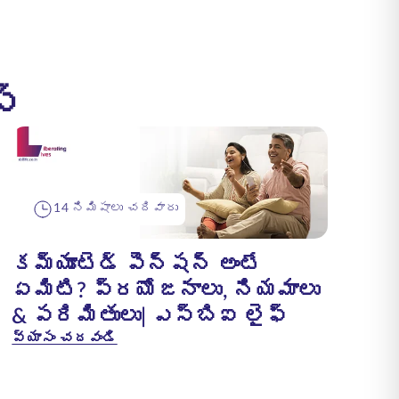
్
14 నిమిషాలు చదివారు
కమ్యూటెడ్ పెన్షన్ అంటే
ఏమిటి? ప్రయోజనాలు, నియమాలు
& పరిమితులు| ఎస్‌బిఐ లైఫ్
వ్యాసం చదవండి