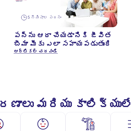
5 నిమిషాల పఠనం
పన్ను ఆదా చేయడానికి జీవిత
బీమా మీకు ఎలా సహాయపడుతుంది
ఆర్టికల్ చదవండి
ాలు మరియు కాలిక్యుల