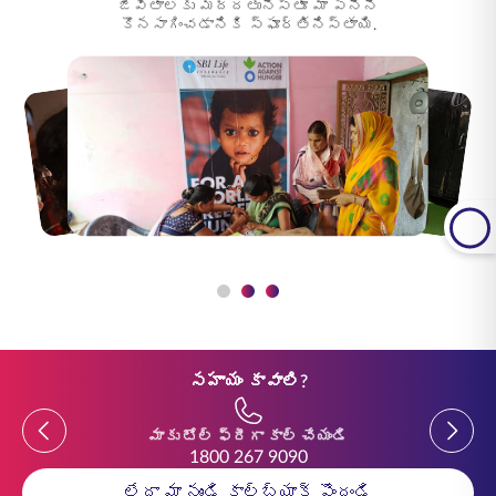
జీవితాలకు మద్దతునిస్తూ మా పనిని
కొనసాగించడానికి స్ఫూర్తినిస్తాయి.
సహాయం కావాలి?
Previous
Previou
మాకు టోల్ ఫ్రీగా కాల్ చేయండి
1800 267 9090
లేదా మా నుండి కాల్‌బ్యాక్ పొందండి