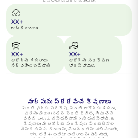
జీవితాలు రూపుదిద్దుకుంటాయి.
XX+
లబ్ధిదారులు
XX+
XX+
ఆరోగ్య శిబిరాలు
ఆరోగ్య సంరక్షణ
నిర్వహించబడ్డాయి
భాగస్వాములు
మార్పును ప్రేరేపించే క్షణాలు
ప్రతి వైద్య పరీక్ష, ప్రతి ఆరోగ్య శిబిరం,
మరియు మెరుగుపడిన ప్రతి జీవితం, మేము చేసే
పనిని ఎందుకు చేస్తున్నామో గుర్తుచేస్తాయి. ఈ
క్షణాలు మా ఆరోగ్య సంరక్షణ ప్రయత్నాల
వెనుక ఉన్న కరుణను, నిబద్ధతను చాటిచెబుతూ,
భారతదేశం అంతటా అంతరాలను పూడ్చుతూ,