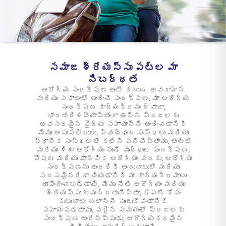
ENGLISH
ఆన్‌లైన్‌లో కొనండి
ప్రీమియం చెల్లించండి
1800 267 9090
సమాజ శ్రేయస్సు పట్ల మా
నిబద్ధత
ఆరోగ్య సంరక్షణ అంటే కరుణ, అవగాహన
మరియు సకాలంలో అందించే సంరక్షణ. మా ఆరోగ్య
సంరక్షణ కార్యక్రమం ద్వారా,
భారతదేశవ్యాప్తంగా ఉన్న ప్రజలకు
అవసరమైన వైద్య సహాయాన్ని అందించడానికి
మేము ఆసుపత్రులు, స్వచ్ఛంద సంస్థలు మరియు
స్థానిక సంస్థలతో కలిసి పనిచేస్తాము. తల్లి
మరియు శిశు ఆరోగ్యం నుండి వృద్ధుల సంరక్షణ,
పోషణ మరియు మానసిక ఆరోగ్యం వరకు, ఆరోగ్య
సంరక్షణను అందరికీ అందుబాటులో మరియు
సరసమైనదిగా చేయడానికి మా కార్యక్రమాలు
రూపొందించబడ్డాయి. మేము నేటి ఆరోగ్యం మరియు
శ్రేయస్సుకు మద్దతునిస్తూ, రేపటి కోసం
కుటుంబాలు బలాన్ని పుంజుకోవడానికి
సహాయపడతాము. సరైన సమయంలో ప్రజలకు
సంరక్షణ అందినప్పుడు, ఆరోగ్యకరమైన