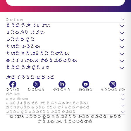
నిరాకరణ
జీవిత బీమా పథకాలు
కస్టమర్ సేవలు
ఎస్‌బిఐ లైఫ్
గ్రూప్ కంపెనీలు
గ్రూప్ ఇన్సూరెన్స్ ప్లాన్లు
ఉపకరణాలు & కాలిక్యులేటర్లు
జీవిత బీమా లైబ్రరీ
మాతో కనెక్ట్ అవ్వండి
ఫేస్బుక్
ట్విట్టర్
లింక్డ్ఇన్
యూట్యూబ్
ఇన్స్టాగ్రామ్
నోటీసులు
ఇతర లింకులు
దురుద్ధేశమైన ఫోన్ కాల్స్ మరియు ఊహాజనితమైన/
మోసపూరితమైన ఆఫర్ల పట్ల జాగ్రత్తగా ఉండండి
ఎస్‌బిఐ లైఫ్ ఇన్సూరెన్స్ కంపెనీ లిమిటెడ్
© 2026 ఎస్‌బీఐ లైఫ్ ఇన్సూరెన్స్ కంపెనీ లిమిటెడ్. అన్ని
హక్కులు సంరక్షించబడ్డాయి.